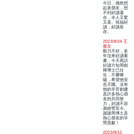
今日，偶然想
起老朋友，想
不到好讀還
在，令人又驚
又喜。祝福好
讀，好讀長
存。
2023/9/24 王
俊文
眼力不好，多
年沒來好讀看
書，今天再訪
好讀方知周劍
輝博士已往
生，不勝唏
噓，希望他安
息天國。沒有
他的辛苦創建
及許多熱心朋
友的共同努
力，好讀不容
易經營至今。
謝謝周博士及
熱心朋友的辛
勞貢獻！
2023/9/12