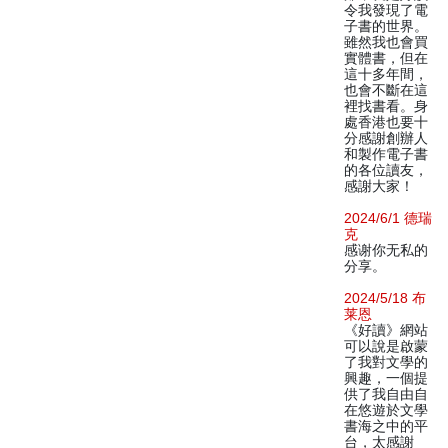
令我發現了電
子書的世界。
雖然我也會買
實體書，但在
這十多年間，
也會不斷在這
裡找書看。身
處香港也要十
分感謝創辦人
和製作電子書
的各位讀友，
感謝大家！
2024/6/1 德瑞
克
感谢你无私的
分享。
2024/5/18 布
莱恩
《好讀》網站
可以說是啟蒙
了我對文學的
興趣，一個提
供了我自由自
在悠遊於文學
書海之中的平
台，太感謝