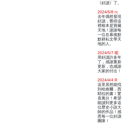
《好讀》了。
2024/5/8 rc
去年偶然發現
好讀，覺得這
裡根本是寶藏
天地！謝謝每
一位在幕後默
默耕耘文學天
地的人。
2024/5/7 呢
用好讀許多年
了，感謝重新
更新，也感謝
大家的付出！
2024/4/4 R
這里居然能找
到哈維爾．西
耶拉的書！驚
喜萬分！希望
能讀到更多這
位歷史小說大
師的作品！感
恩每一位好讀
團隊！