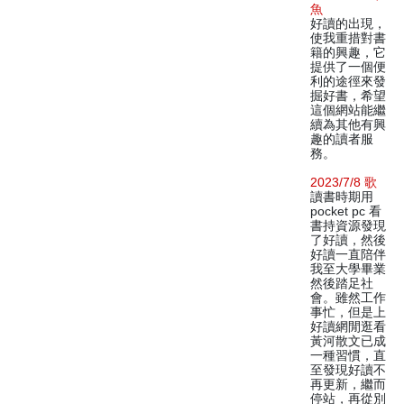
魚
好讀的出現，
使我重措對書
籍的興趣，它
提供了一個便
利的途徑來發
掘好書，希望
這個網站能繼
續為其他有興
趣的讀者服
務。
2023/7/8 歌
讀書時期用
pocket pc 看
書持資源發現
了好讀，然後
好讀一直陪伴
我至大學畢業
然後踏足社
會。雖然工作
事忙，但是上
好讀網閒逛看
黃河散文已成
一種習慣，直
至發現好讀不
再更新，繼而
停站，再從別