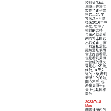
校對提供txt,
周博士也幫忙
製作了電子書
格式上架, 非
常感念~ 可惜
後來2016年中
事忙, 暫停了
校對的支持,
再後來就是看
到周博士由友
人的公告....當
下難過且震驚,
雖然還是偶而
會上好讀看看,
但是看到周博
士曾經的發文
還是心中不捨,
終於, 今天久
違的上線,看到
新版主的通知,
開心不已, 也
希望周博士在
天上也是同樣
歡欣.
2023/7/18
Mac
翻書抽屜內的