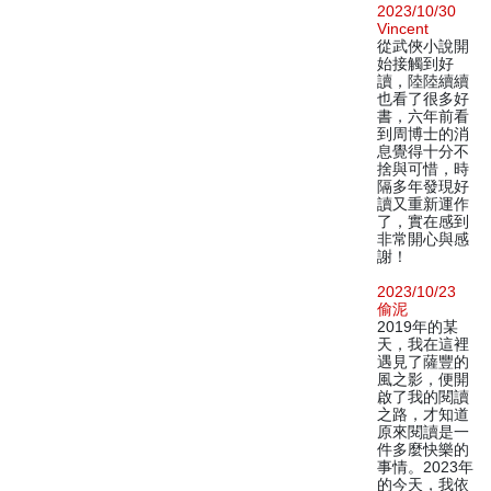
2023/10/30
Vincent
從武俠小說開
始接觸到好
讀，陸陸續續
也看了很多好
書，六年前看
到周博士的消
息覺得十分不
捨與可惜，時
隔多年發現好
讀又重新運作
了，實在感到
非常開心與感
謝！
2023/10/23
偷泥
2019年的某
天，我在這裡
遇見了薩豐的
風之影，便開
啟了我的閱讀
之路，才知道
原來閱讀是一
件多麼快樂的
事情。2023年
的今天，我依