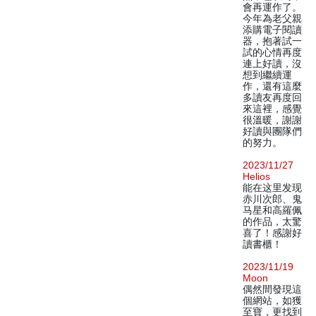
會再運作了。
今年為老父親
添購電子閱讀
器，抱著試一
試的心情再度
連上好讀，沒
想到繼續運
作，還有這麼
多讀友再度回
來這裡，感覺
很溫暖，謝謝
好讀與團隊們
的努力。
2023/11/27
Helios
能在这里发现
赤川次郎、鬼
马星和高羅佩
的作品，太驚
喜了！感謝好
讀書櫃！
2023/11/19
Moon
偶然間發現這
個網站，如獲
至寶，更找到