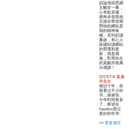
的論壇得悉網
主離世一事，
心有點哀傷，
後悔未曾跟他
言謝在學習期
間他的網站是
我的精神食
糧。見到好讀
重啟，有心人
延續好讀網站
的營運和更
新，很是感
激，對周先生
的貢獻亦致萬
分感謝！
2023/7/4 葉扁
舟先生
相识十年，前
面看过不少好
书，谢谢你。
今年时间更多
了，希望在
haodoo度过
更好的年华。
>>
更多感言