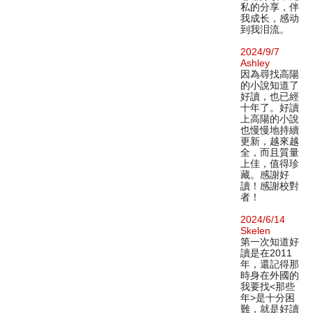
私的分享，伴
我成长，感动
到我泪流。
2024/9/7
Ashley
因為尋找高陽
的小說知道了
好讀，也已經
十年了。好讀
上高陽的小說
也慢慢地持續
更新，越來越
全，而且質量
上佳，值得珍
藏。感謝好
讀！感謝校對
者！
2024/6/14
Skelen
第一次知道好
讀是在2011
年，還記得那
時身在外國的
我要找<那些
年>是十分困
難，就是好讀