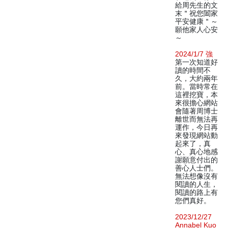
給周先生的文
末＂祝您闔家
平安健康＂～
願他家人心安
～
2024/1/7 強
第一次知道好
讀的時間不
久，大約兩年
前。當時常在
這裡挖寶，本
來很擔心網站
會隨著周博士
離世而無法再
運作，今日再
來發現網站動
起來了，真
心、真心地感
謝願意付出的
善心人士們。
無法想像沒有
閱讀的人生，
閱讀的路上有
您們真好。
2023/12/27
Annabel Kuo