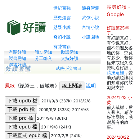
搜尋好讀 -
世紀百強
隨身智囊
Google
歷史煙雲
武俠小說
懸疑小說
言情小說
好讀第25年
了
。
奇幻小說
小說園地
有好讀真好，
有你也真好。
有聲書籍
但不知遍及各
有關好讀
讀友需知
勘誤需知
地的你，究竟
有多少。若你
製書需知
分工輸入
支持好讀
從未或很久沒
聯絡好讀
贊助過好讀，
武俠小說 書目
請按這裡
，贊
助好讀也讓我
們知道你的鼓
鳳歌
《崑崙三．破城卷》
說明
勵與支持。
2024/12/3 小
2011/9/8 (337K) 2013/2/8
黄
前人栽树，后
2009/9/8 (333K) 2011/9/8
人乘凉。感谢
好读网站，感
2011/9/8 (361K)
谢所有的故
2011/9/8 (241K)
事。
2013/2/8 (241K)
2024/10/22