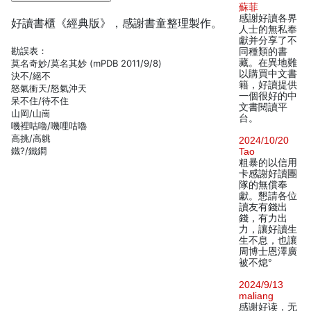
蘇菲
感謝好讀各界
好讀書櫃《經典版》，感謝書童整理製作。
人士的無私奉
獻并分享了不
勘誤表：
同種類的書
藏。在異地難
莫名奇妙/莫名其妙 (mPDB 2011/9/8)
以購買中文書
決不/絕不
籍，好讀提供
怒氣衝天/怒氣沖天
一個很好的中
呆不住/待不住
文書閱讀平
山岡/山崗
台。
嘰裡咕嚕/嘰哩咕嚕
高挑/高䠷
2024/10/20
鐵?/鐵鐧
Tao
粗暴的以信用
卡感謝好讀團
隊的無償奉
獻。懇請各位
讀友有錢出
錢，有力出
力，讓好讀生
生不息，也讓
周博士恩澤廣
被不熄°
2024/9/13
maliang
感谢好读，无