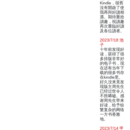
Kindle，很舊
沒有開啟了使
我再與好讀相
遇。期待重拾
讀趣，祝讀趣
再次重臨好讀
及各位讀者。
2023/7/18 池
子
十年前发现好
读，获得了很
多排版非常好
的电子书，现
在还有当年下
载的很多书存
在kindle里。
好久没来竟发
现版主周先生
已经过世令人
不胜唏嘘。感
谢周先生带来
好读，给予纷
繁复杂的网络
一方书香雅
地。
2023/7/14 甲