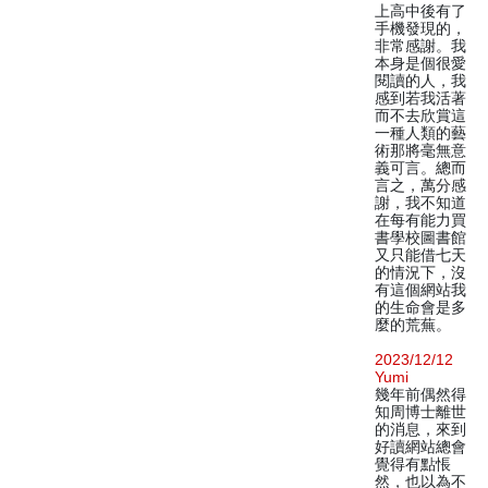
上高中後有了
手機發現的，
非常感謝。我
本身是個很愛
閱讀的人，我
感到若我活著
而不去欣賞這
一種人類的藝
術那將毫無意
義可言。總而
言之，萬分感
謝，我不知道
在每有能力買
書學校圖書館
又只能借七天
的情況下，沒
有這個網站我
的生命會是多
麼的荒蕪。
2023/12/12
Yumi
幾年前偶然得
知周博士離世
的消息，來到
好讀網站總會
覺得有點悵
然，也以為不