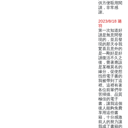
供方便取用閱
讀，非常感
謝。
2023/8/18 璐
羽
第一次知道好
讀是無意間發
現的，並且發
現的那天令我
驚喜且意外的
是—剛好是好
讀復活不久之
後，覺著應該
是某種莫名的
緣分，促使想
找些電子書的
我被帶到了這
裡。這裡有著
各位前輩們辛
苦掃描、品質
極佳的電子
書，讓我這個
後人能夠免費
享用這些書
籍，十分感激
前人的努力讓
我成了書籍的