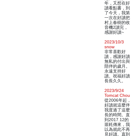
年，又想在好
讀看點書，到
了今天，我第
一次在好讀把
村上春樹的收
音機2讀完，
感謝好讀~
2023/10/3
snow
非常喜歡好
讀，感謝好讀
無私的付出與
陪伴的歲月。
永遠支持好
讀。祝福好讀
長長久久。
2023/9/24
Tomcat Chou
從2006年起，
好讀就這麼伴
我度過了這麼
長的時間。直
到2017.12的
噩耗傳來，我
以為就此不再
見好讀。直到