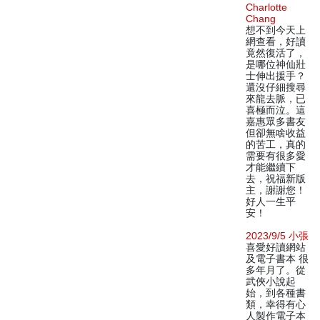
Charlotte
Chang
想不到今天上
網查看，好讀
竟然復活了，
是哪位神仙壯
士伸出援手？
還沒仔細搜尋
來龍去脈，已
喜極而泣。這
嘉惠眾多書友
但卻無啥收益
的苦工，真的
需要有很多愛
才能繼續下
去，祝福新版
主，謝謝您！
好人一生平
安！
2023/9/5 小張
喜愛好讀網站
及電子書本 很
多年月了。從
武俠小說起
始，到各種書
類，幸得有心
人製作電子本