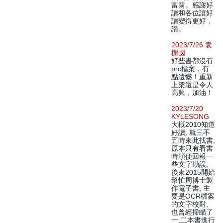
富翁。感謝好
讀和各位讓好
讀變得更好，
讚。
2023/7/26 袁
樹國
好些書都沒有
prc檔案，有
點遺憾！重新
上架還是令人
高興，加油！
2023/7/20
KYLESONG
大概2010知道
好讀, 就三不
五時來此找書,
原本只有看書
時順便回報一
些文字勘誤,
後來2015開始
幫忙周博士製
作電子書, 主
要是OCR檔案
的文字校對,
也曾經掃瞄了
一,二本書進行