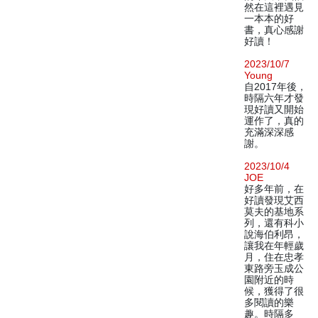
然在這裡遇見
一本本的好
書，真心感謝
好讀！
2023/10/7
Young
自2017年後，
時隔六年才發
現好讀又開始
運作了，真的
充滿深深感
謝。
2023/10/4
JOE
好多年前，在
好讀發現艾西
莫夫的基地系
列，還有科小
說海伯利昂，
讓我在年輕歲
月，住在忠孝
東路旁玉成公
園附近的時
候，獲得了很
多閱讀的樂
趣。時隔多