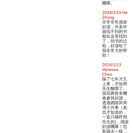
團隊。
2024/2/19 He
Zhong
非常非常感谢
好读，许多外
面找不到的书
都在这里找到
了，找书的过
程，好读给了
我非常大的帮
助！
2024/1/13
Vanessa
Chen
隔了七年才又
上來，才知周
先生離開了。
很高興曾有機
會參與好讀，
透過網路與周
博士共事（真
也才知道的，
一直只稱呼周
先生的)，感謝
好讀團隊！也
和過去一樣，