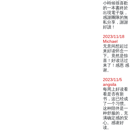
小時候很喜歡
的一本書終於
出現電子版，
感謝團隊的無
私分享，謝謝
好讀！
2023/11/18
Michael
无意间想起过
来好读怀念一
下。竟然是惊
喜！好读活过
来了！感恩 感
谢。
2023/11/5
angsila
每周上好读看
看是否有新
书，这已经成
了一个习惯。
这种陪伴是一
种舒服的，充
满确定感的安
心。感谢好
读。