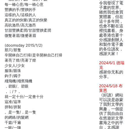
令我發現了電
每一椿心意/每一樁心意
子書的世界。
豐腆的手/豐腴的手
雖然我也會買
這樣的入/這樣的人
實體書，但在
真正的的快樂/真正的快樂
這十多年間，
高吭激昂/高亢激昂
也會不斷在這
甘甜豐腆柔潤/甘甜豐腴柔潤
裡找書看。身
處香港也要十
微蹩著眉/微蹙著眉
分感謝創辦人
和製作電子書
(doomsday 2015/1/2)
的各位讀友，
那只/那隻
感謝大家！
辛開林自己打掃/是辛開林自己打掃
著亮了燈/亮著了燈
2024/6/1 德瑞
少女人/少女
克
服珠/眼珠
感谢你无私的
鉤子/鐲子
分享。
殘飛機/殘舊飛機
2024/5/18 布
，碧眼/、碧眼
莱恩
，；/？，
《好讀》網站
就一定十分/一定會十分
可以說是啟蒙
寇准/寇準
了我對文學的
拼制/拼製
興趣，一個提
。是一隻/，是一隻
供了我自由自
的網絡/的髮網
在悠遊於文學
千篇/千遍
書海之中的平
台，太感謝
一眸/一陣