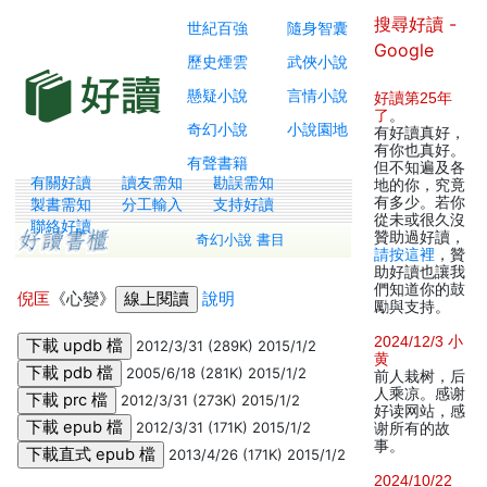
搜尋好讀 -
世紀百強
隨身智囊
Google
歷史煙雲
武俠小說
懸疑小說
言情小說
好讀第25年
了
。
奇幻小說
小說園地
有好讀真好，
有你也真好。
有聲書籍
但不知遍及各
有關好讀
讀友需知
勘誤需知
地的你，究竟
有多少。若你
製書需知
分工輸入
支持好讀
從未或很久沒
聯絡好讀
贊助過好讀，
奇幻小說 書目
請按這裡
，贊
助好讀也讓我
們知道你的鼓
倪匡
《心變》
說明
勵與支持。
2024/12/3 小
2012/3/31 (289K) 2015/1/2
黄
2005/6/18 (281K) 2015/1/2
前人栽树，后
人乘凉。感谢
2012/3/31 (273K) 2015/1/2
好读网站，感
2012/3/31 (171K) 2015/1/2
谢所有的故
事。
2013/4/26 (171K) 2015/1/2
2024/10/22