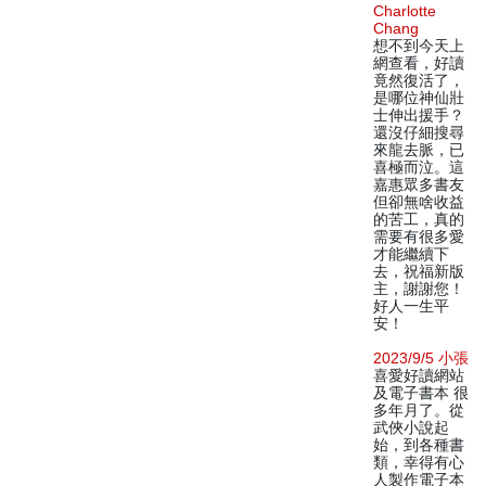
Charlotte
Chang
想不到今天上
網查看，好讀
竟然復活了，
是哪位神仙壯
士伸出援手？
還沒仔細搜尋
來龍去脈，已
喜極而泣。這
嘉惠眾多書友
但卻無啥收益
的苦工，真的
需要有很多愛
才能繼續下
去，祝福新版
主，謝謝您！
好人一生平
安！
2023/9/5 小張
喜愛好讀網站
及電子書本 很
多年月了。從
武俠小說起
始，到各種書
類，幸得有心
人製作電子本