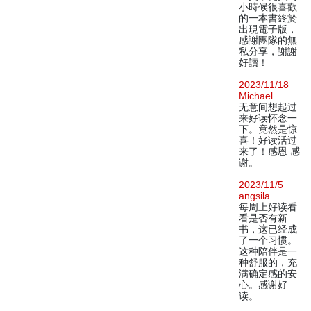
小時候很喜歡
的一本書終於
出現電子版，
感謝團隊的無
私分享，謝謝
好讀！
2023/11/18
Michael
无意间想起过
来好读怀念一
下。竟然是惊
喜！好读活过
来了！感恩 感
谢。
2023/11/5
angsila
每周上好读看
看是否有新
书，这已经成
了一个习惯。
这种陪伴是一
种舒服的，充
满确定感的安
心。感谢好
读。