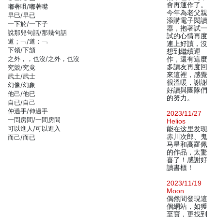
會再運作了。
嘟著咀/嘟著嘴
今年為老父親
早巳/早已
添購電子閱讀
一下於/一下子
器，抱著試一
說那兒句話/那幾句話
試的心情再度
道；﹁/道：﹁
連上好讀，沒
下領/下頷
想到繼續運
之外，，也沒/之外，也沒
作，還有這麼
多讀友再度回
究競/究竟
來這裡，感覺
武土/武士
很溫暖，謝謝
幻像/幻象
好讀與團隊們
他己/他已
的努力。
自已/自己
仲過手/伸過手
2023/11/27
一問房間/一間房間
Helios
可以進人/可以進入
能在这里发现
赤川次郎、鬼
而己/而已
马星和高羅佩
的作品，太驚
喜了！感謝好
讀書櫃！
2023/11/19
Moon
偶然間發現這
個網站，如獲
至寶，更找到