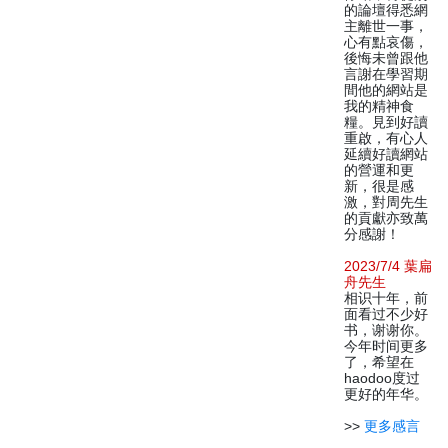
的論壇得悉網
主離世一事，
心有點哀傷，
後悔未曾跟他
言謝在學習期
間他的網站是
我的精神食
糧。見到好讀
重啟，有心人
延續好讀網站
的營運和更
新，很是感
激，對周先生
的貢獻亦致萬
分感謝！
2023/7/4 葉扁
舟先生
相识十年，前
面看过不少好
书，谢谢你。
今年时间更多
了，希望在
haodoo度过
更好的年华。
>>
更多感言