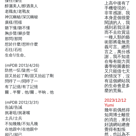
摟任/摟住
上高中後有了
醇灑美人/醇酒美人
手機發現的，
老職友/老戰友
非常感謝。我
神沉幽秘/深沉幽秘
本身是個很愛
廣樣/照樣
閱讀的人，我
感到若我活著
聽下懂/聽不懂
而不去欣賞這
胸步聲/腳步聲
一種人類的藝
那問/那間
術那將毫無意
想於什麼/想幹什麼
義可言。總而
石往/石柱
言之，萬分感
生命1/生命。
謝，我不知道
在每有能力買
(mPDB 2013/4/26)
書學校圖書館
防然一怔/陡然一怔
又只能借七天
甜又拾起了剛/甜又抬起了剛
的情況下，沒
有這個網站我
問哼了一/悶哼了一
的生命會是多
有了記億/有了記憶
麼的荒蕪。
爾，半響，他/爾，半晌，他
2023/12/12
(mPDB 2012/3/31)
Yumi
告誠/告誡
幾年前偶然得
抿著咀/抿著嘴
知周博士離世
土兵/士兵
的消息，來到
不知幾幾/不知凡幾
好讀網站總會
在他跟中/在他眼中
覺得有點悵
然，也以為不
卻己/卻已