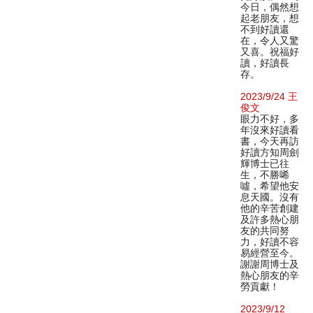
今日，偶然想
起老朋友，想
不到好讀還
在，令人又驚
又喜。祝福好
讀，好讀長
存。
2023/9/24 王
俊文
眼力不好，多
年沒來好讀看
書，今天再訪
好讀方知周劍
輝博士已往
生，不勝唏
噓，希望他安
息天國。沒有
他的辛苦創建
及許多熱心朋
友的共同努
力，好讀不容
易經營至今。
謝謝周博士及
熱心朋友的辛
勞貢獻！
2023/9/12