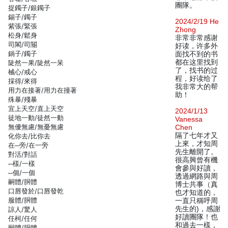
團隊。
捉鐲子/銀鐲子
錫子/鐲子
2024/2/19 He
紫張/緊張
Zhong
松身/鬆身
非常非常感谢
司閣/司閽
好读，许多外
鍋子/鐲子
面找不到的书
都在这里找到
陡然一果/陡然一呆
了，找书的过
械心/戒心
程，好读给了
採得/來得
我非常大的帮
用力在接著/用力在撞著
助！
殊暴/殘暴
宜上天空/直上天空
2024/1/13
徒地一動/徒然一動
Vanessa
無優無慮/無憂無慮
Chen
隔了七年才又
化你去/比你去
上來，才知周
在─旁/在一旁
先生離開了。
對活/對話
很高興曾有機
─樣/一樣
會參與好讀，
─個/一個
透過網路與周
嗣體/胴體
博士共事（真
口唇發於/口唇發乾
也才知道的，
服體/胴體
一直只稱呼周
先生的)，感謝
諒人/驚人
好讀團隊！也
任柯/任何
和過去一樣，
嗣體/胴體