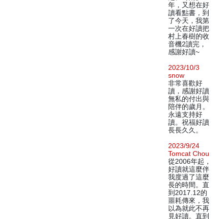
年，又想在好
讀看點書，到
了今天，我第
一次在好讀把
村上春樹的收
音機2讀完，
感謝好讀~
2023/10/3
snow
非常喜歡好
讀，感謝好讀
無私的付出與
陪伴的歲月。
永遠支持好
讀。祝福好讀
長長久久。
2023/9/24
Tomcat Chou
從2006年起，
好讀就這麼伴
我度過了這麼
長的時間。直
到2017.12的
噩耗傳來，我
以為就此不再
見好讀。直到