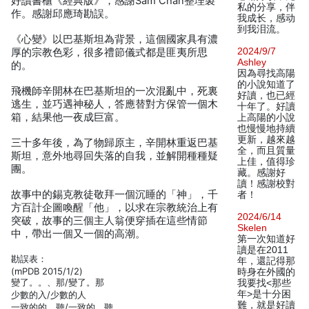
好讀書櫃《經典版》，感謝Sam Chan整理製
私的分享，伴
作。感謝邱應琦勘誤。
我成长，感动
到我泪流。
《心變》以巴基斯坦為背景，這個國家具有濃
2024/9/7
厚的宗教色彩，很多禮節儀式都是匪夷所思
Ashley
的。
因為尋找高陽
的小說知道了
飛機師辛開林在巴基斯坦的一次混亂中，死裏
好讀，也已經
逃生，並巧遇神秘人，答應替對方保管一個木
十年了。好讀
箱，結果他一夜成巨富。
上高陽的小說
也慢慢地持續
更新，越來越
三十多年後，為了物歸原主，辛開林重返巴基
全，而且質量
斯坦，意外地尋回失落的自我，並解開種種疑
上佳，值得珍
團。
藏。感謝好
讀！感謝校對
故事中的錫克教徒敬拜一個沉睡的「神」，千
者！
方百計企圖喚醒「他」，以求在宗教統治上有
2024/6/14
突破，故事的三個主人翁便穿插在這些情節
Skelen
中，帶出一個又一個的高潮。
第一次知道好
讀是在2011
勘誤表：
年，還記得那
(mPDB 2015/1/2)
時身在外國的
變了。。、那/變了。那
我要找<那些
年>是十分困
少數的入/少數的人
難，就是好讀
一致的的，聽/一致的，聽