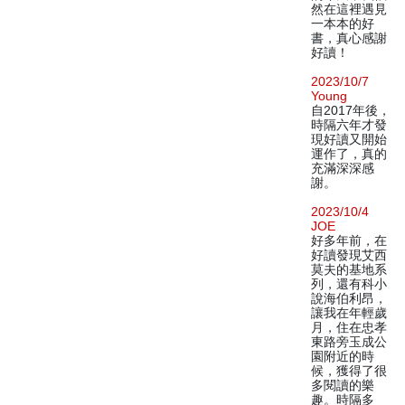
然在這裡遇見
一本本的好
書，真心感謝
好讀！
2023/10/7
Young
自2017年後，
時隔六年才發
現好讀又開始
運作了，真的
充滿深深感
謝。
2023/10/4
JOE
好多年前，在
好讀發現艾西
莫夫的基地系
列，還有科小
說海伯利昂，
讓我在年輕歲
月，住在忠孝
東路旁玉成公
園附近的時
候，獲得了很
多閱讀的樂
趣。時隔多