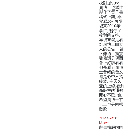
校對提供txt,
周博士也幫忙
製作了電子書
格式上架, 非
常感念~ 可惜
後來2016年中
事忙, 暫停了
校對的支持,
再後來就是看
到周博士由友
人的公告....當
下難過且震驚,
雖然還是偶而
會上好讀看看,
但是看到周博
士曾經的發文
還是心中不捨,
終於, 今天久
違的上線,看到
新版主的通知,
開心不已, 也
希望周博士在
天上也是同樣
歡欣.
2023/7/18
Mac
翻書抽屜內的