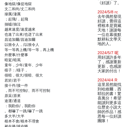
《好讀》了。
像地獄/像從地獄
文二和尚/丈二和尚
2024/5/8 rc
摻厲/淒厲
去年偶然發現
；起飛/，起飛
好讀，覺得這
抽噓/抽泣
裡根本是寶藏
越來速度/速度越來
天地！謝謝每
也進了出來/也迸了出來
一位在幕後默
默耕耘文學天
昌追加爾/昌迪加爾
地的人。
以致令人，/以致令人
等一等再上機/等一等，再上機
2024/5/7 呢
外麼事/什麼事
用好讀許多年
暗駕/暗罵
了，感謝重新
童年，少年/童年、少年
更新，也感謝
樣子：/樣子，
大家的付出！
很暗，很大/很暗、很大
2024/4/4 R
若於/若干
這里居然能找
接十件/接一件
到哈維爾．西
，而不可控制/、而不可控制
耶拉的書！驚
原采/原來
喜萬分！希望
途運/通道
能讀到更多這
：我勸你/，我勸你
位歷史小說大
。都嚇了一跳/嚇了一跳
師的作品！感
多大半/大半
恩每一位好讀
團隊！
根本不會/根本不理會
被在捲/披在蜷