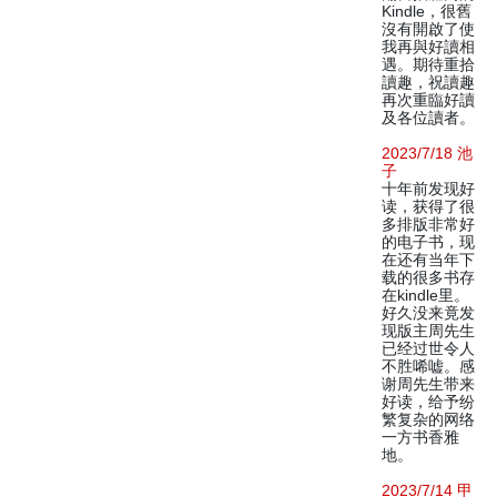
Kindle，很舊
沒有開啟了使
我再與好讀相
遇。期待重拾
讀趣，祝讀趣
再次重臨好讀
及各位讀者。
2023/7/18 池
子
十年前发现好
读，获得了很
多排版非常好
的电子书，现
在还有当年下
载的很多书存
在kindle里。
好久没来竟发
现版主周先生
已经过世令人
不胜唏嘘。感
谢周先生带来
好读，给予纷
繁复杂的网络
一方书香雅
地。
2023/7/14 甲