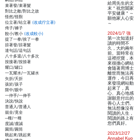
給周先生的文
束著發/束著髮
末＂祝您闔家
對比之敵/對比之故
平安健康＂～
怪然/怪獸
願他家人心安
位立著/站立著
(改成佇立著)
～
侉子/褲子
2024/1/7 強
餃小/教小
(改成較小)
第一次知道好
提了一拳/挨了一拳
讀的時間不
掠著發/掠著髮
久，大約兩年
達句話/這句話
前。當時常在
八十多退/八十多次
這裡挖寶，本
按接著/按捺著
來很擔心網站
耀口/罐口
會隨著周博士
一瓦耀水/一瓦罐水
離世而無法再
運作，今日再
矢折/夭折
來發現網站動
孩於/孩子
起來了，真
限中/眼中
心、真心地感
一仲手/一伸手
謝願意付出的
決說/快說
善心人士們。
普通入/普通人
無法想像沒有
兢全/竟全
閱讀的人生，
─種/一種
閱讀的路上有
您們真好。
度誠/虔誠
園筒/圓筒
2023/12/27
眺起來/跳起來
Annabel Kuo