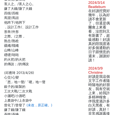
2024/3/14
害人之。/害人之心。
Beatlebum
嫌了大錢/賺了大錢
在好讀挖寶好
四很/四根
幾年，以為好
馬望/馬頭
讀不會更新
他跨下/他胯下
了，但還是偶
，設計工作/、設計工作
爾會上來看
看，沒想到又
形奔/外形
有新書了，超
之際。/之際，
級感動！好讀
熟念/熟稔
真的陪我渡過
疆繩/韁繩
好多個通勤的
山蜂/山峰
日子跟愜意的
礎礎/咄咄
週末，謝謝好
約火把/的火把
讀！
的傳說；/的傳說
2024/3/9
Christine
(邱應琦 2013/4/26)
好讀是我這個
心交/心變
文字工作者隨
「恩」地一聲/「嗯」地一聲
時隨地的好朋
銀子的/銀製的
友，我有空就
工次大戰/二次大戰
上來，給我許
小灑吧/小酒吧
多精神糧食，
上農袋中/上衣袋中
伴我度過許多
曾化了/曾發了
(未改，原正確。)
白天黑夜，有
好讀，真好！
嫌了錢/賺了錢
非常感謝幕後
吞噬/吞嚥