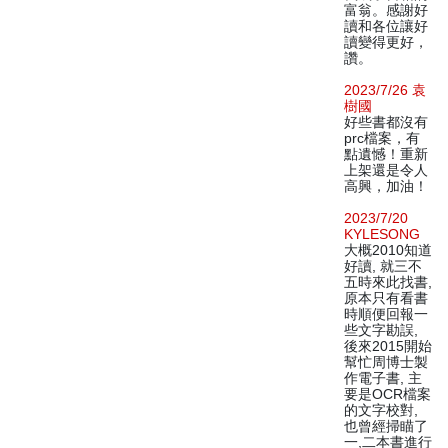
富翁。感謝好
讀和各位讓好
讀變得更好，
讚。
2023/7/26 袁
樹國
好些書都沒有
prc檔案，有
點遺憾！重新
上架還是令人
高興，加油！
2023/7/20
KYLESONG
大概2010知道
好讀, 就三不
五時來此找書,
原本只有看書
時順便回報一
些文字勘誤,
後來2015開始
幫忙周博士製
作電子書, 主
要是OCR檔案
的文字校對,
也曾經掃瞄了
一,二本書進行