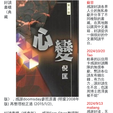
好讀
蘇菲
感謝好讀各界
書櫃
人士的無私奉
《典
獻并分享了不
藏
同種類的書
藏。在異地難
以購買中文書
籍，好讀提供
一個很好的中
文書閱讀平
台。
2024/10/20
Tao
粗暴的以信用
卡感謝好讀團
隊的無償奉
獻。懇請各位
讀友有錢出
錢，有力出
力，讓好讀生
生不息，也讓
周博士恩澤廣
被不熄°
版》，感謝doomsday參照原書 (明窗2008年
2024/9/13
版) 再整理校正過 (2015/1/2)。
maliang
感谢好读，无