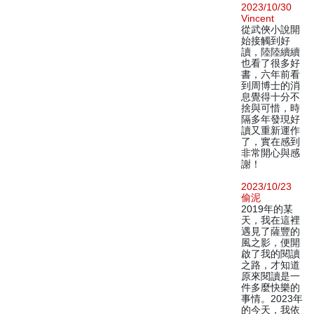
2023/10/30
Vincent
從武俠小說開
始接觸到好
讀，陸陸續續
也看了很多好
書，六年前看
到周博士的消
息覺得十分不
捨與可惜，時
隔多年發現好
讀又重新運作
了，實在感到
非常開心與感
謝！
2023/10/23
偷泥
2019年的某
天，我在這裡
遇見了薩豐的
風之影，便開
啟了我的閱讀
之路，才知道
原來閱讀是一
件多麼快樂的
事情。2023年
的今天，我依