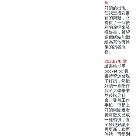
魚
好讀的出現，
使我重措對書
籍的興趣，它
提供了一個便
利的途徑來發
掘好書，希望
這個網站能繼
續為其他有興
趣的讀者服
務。
2023/7/8 歌
讀書時期用
pocket pc 看
書持資源發現
了好讀，然後
好讀一直陪伴
我至大學畢業
然後踏足社
會。雖然工作
事忙，但是上
好讀網閒逛看
黃河散文已成
一種習慣，直
至發現好讀不
再更新，繼而
停站，再從別