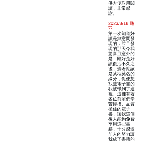
供方便取用閱
讀，非常感
謝。
2023/8/18 璐
羽
第一次知道好
讀是無意間發
現的，並且發
現的那天令我
驚喜且意外的
是—剛好是好
讀復活不久之
後，覺著應該
是某種莫名的
緣分，促使想
找些電子書的
我被帶到了這
裡。這裡有著
各位前輩們辛
苦掃描、品質
極佳的電子
書，讓我這個
後人能夠免費
享用這些書
籍，十分感激
前人的努力讓
我成了書籍的