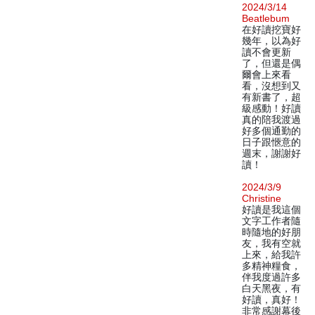
2024/3/14
Beatlebum
在好讀挖寶好
幾年，以為好
讀不會更新
了，但還是偶
爾會上來看
看，沒想到又
有新書了，超
級感動！好讀
真的陪我渡過
好多個通勤的
日子跟愜意的
週末，謝謝好
讀！
2024/3/9
Christine
好讀是我這個
文字工作者隨
時隨地的好朋
友，我有空就
上來，給我許
多精神糧食，
伴我度過許多
白天黑夜，有
好讀，真好！
非常感謝幕後