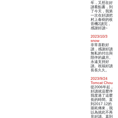
年，又想在好
讀看點書，到
了今天，我第
一次在好讀把
村上春樹的收
音機2讀完，
感謝好讀~
2023/10/3
snow
非常喜歡好
讀，感謝好讀
無私的付出與
陪伴的歲月。
永遠支持好
讀。祝福好讀
長長久久。
2023/9/24
Tomcat Chou
從2006年起，
好讀就這麼伴
我度過了這麼
長的時間。直
到2017.12的
噩耗傳來，我
以為就此不再
見好讀。直到