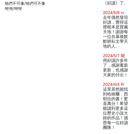
《好讀》了。
牠們不可像/牠們可不像
彎灣/彎彎
2024/5/8 rc
去年偶然發現
好讀，覺得這
裡根本是寶藏
天地！謝謝每
一位在幕後默
默耕耘文學天
地的人。
2024/5/7 呢
用好讀許多年
了，感謝重新
更新，也感謝
大家的付出！
2024/4/4 R
這里居然能找
到哈維爾．西
耶拉的書！驚
喜萬分！希望
能讀到更多這
位歷史小說大
師的作品！感
恩每一位好讀
團隊！