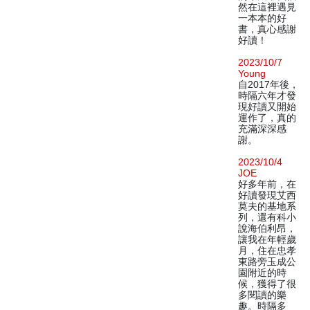
然在這裡遇見
一本本的好
書，真心感謝
好讀！
2023/10/7
Young
自2017年後，
時隔六年才發
現好讀又開始
運作了，真的
充滿深深感
謝。
2023/10/4
JOE
好多年前，在
好讀發現艾西
莫夫的基地系
列，還有科小
說海伯利昂，
讓我在年輕歲
月，住在忠孝
東路旁玉成公
園附近的時
候，獲得了很
多閱讀的樂
趣。時隔多