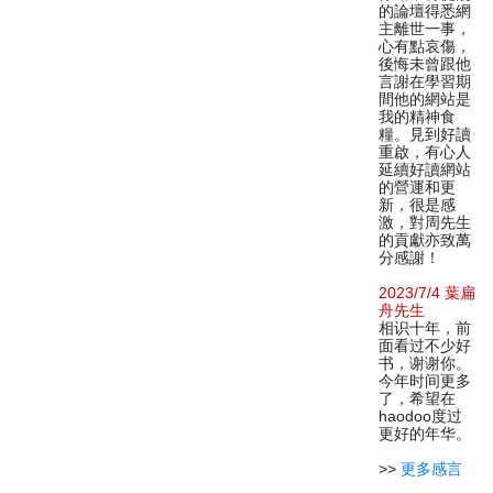
的論壇得悉網
主離世一事，
心有點哀傷，
後悔未曾跟他
言謝在學習期
間他的網站是
我的精神食
糧。見到好讀
重啟，有心人
延續好讀網站
的營運和更
新，很是感
激，對周先生
的貢獻亦致萬
分感謝！
2023/7/4 葉扁
舟先生
相识十年，前
面看过不少好
书，谢谢你。
今年时间更多
了，希望在
haodoo度过
更好的年华。
>>
更多感言