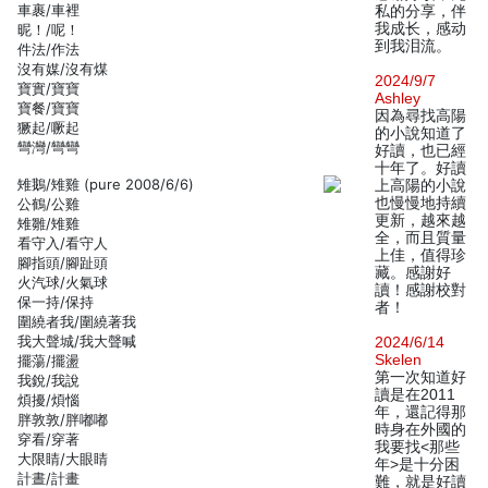
車裹/車裡
私的分享，伴
我成长，感动
昵！/呢！
到我泪流。
件法/作法
沒有媒/沒有煤
2024/9/7
寶實/寶寶
Ashley
寶餐/寶寶
因為尋找高陽
獗起/噘起
的小說知道了
彎灣/彎彎
好讀，也已經
十年了。好讀
雉鵝/雉雞 (pure 2008/6/6)
上高陽的小說
也慢慢地持續
公鶴/公雞
更新，越來越
雉雛/雉雞
全，而且質量
看守入/看守人
上佳，值得珍
腳指頭/腳趾頭
藏。感謝好
火汽球/火氣球
讀！感謝校對
保一持/保持
者！
圍繞者我/圍繞著我
我大聲城/我大聲喊
2024/6/14
Skelen
擺蕩/擺盪
第一次知道好
我銳/我說
讀是在2011
煩擾/煩惱
年，還記得那
胖敦敦/胖嘟嘟
時身在外國的
穿看/穿著
我要找<那些
大限睛/大眼睛
年>是十分困
計晝/計畫
難，就是好讀