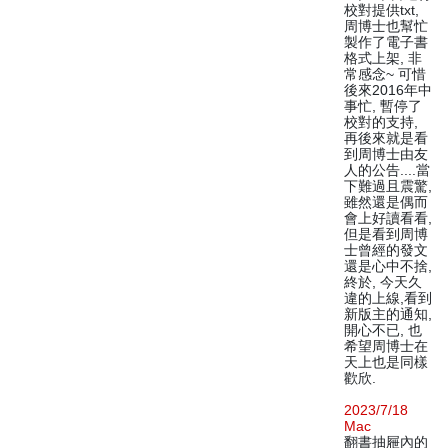
校對提供txt,
周博士也幫忙
製作了電子書
格式上架, 非
常感念~ 可惜
後來2016年中
事忙, 暫停了
校對的支持,
再後來就是看
到周博士由友
人的公告....當
下難過且震驚,
雖然還是偶而
會上好讀看看,
但是看到周博
士曾經的發文
還是心中不捨,
終於, 今天久
違的上線,看到
新版主的通知,
開心不已, 也
希望周博士在
天上也是同樣
歡欣.
2023/7/18
Mac
翻書抽屜內的