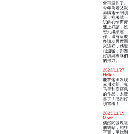
會再運作了。
今年為老父親
添購電子閱讀
器，抱著試一
試的心情再度
連上好讀，沒
想到繼續運
作，還有這麼
多讀友再度回
來這裡，感覺
很溫暖，謝謝
好讀與團隊們
的努力。
2023/11/27
Helios
能在这里发现
赤川次郎、鬼
马星和高羅佩
的作品，太驚
喜了！感謝好
讀書櫃！
2023/11/19
Moon
偶然間發現這
個網站，如獲
至寶，更找到