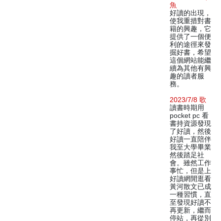
魚
好讀的出現，
使我重措對書
籍的興趣，它
提供了一個便
利的途徑來發
掘好書，希望
這個網站能繼
續為其他有興
趣的讀者服
務。
2023/7/8 歌
讀書時期用
pocket pc 看
書持資源發現
了好讀，然後
好讀一直陪伴
我至大學畢業
然後踏足社
會。雖然工作
事忙，但是上
好讀網閒逛看
黃河散文已成
一種習慣，直
至發現好讀不
再更新，繼而
停站，再從別