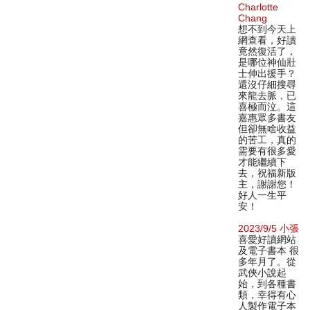
Charlotte
Chang
想不到今天上
網查看，好讀
竟然復活了，
是哪位神仙壯
士伸出援手？
還沒仔細搜尋
來龍去脈，已
喜極而泣。這
嘉惠眾多書友
但卻無啥收益
的苦工，真的
需要有很多愛
才能繼續下
去，祝福新版
主，謝謝您！
好人一生平
安！
2023/9/5 小張
喜愛好讀網站
及電子書本 很
多年月了。從
武俠小說起
始，到各種書
類，幸得有心
人製作電子本