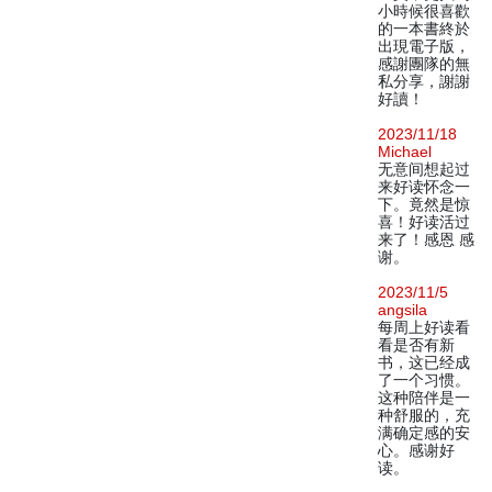
小時候很喜歡
的一本書終於
出現電子版，
感謝團隊的無
私分享，謝謝
好讀！
2023/11/18
Michael
无意间想起过
来好读怀念一
下。竟然是惊
喜！好读活过
来了！感恩 感
谢。
2023/11/5
angsila
每周上好读看
看是否有新
书，这已经成
了一个习惯。
这种陪伴是一
种舒服的，充
满确定感的安
心。感谢好
读。