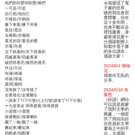
他們的叫聲和歌聲/牠們
令我發現了電
子書的世界。
一可是/可是
雖然我也會買
自己他/他自己
實體書，但在
不移快/不夠快
這十多年間，
腋下來看/腋下夾著
也會不斷在這
遮佳/遮住
裡找書看。身
去葡萄/丟葡萄
處香港也要十
看見的背/看見的臀
分感謝創辦人
吊看/吊著
和製作電子書
的各位讀友，
去下抓著的/丟下抓著的
感謝大家！
四處著著/四處看著
破照得透亮/被照的透亮
2024/6/1 德瑞
件法/方法
克
布滿/佈滿
感谢你无私的
得遠/很遠
分享。
廣潤/廣闊
沒有媒了/沒有煤了
2024/5/18 布
莱恩
史賓發生/史賓醫生
《好讀》網站
一誰來了?(下引號)/(上引號)誰來了?(下引號)
可以說是啟蒙
十九章章名 乖乖實實/乖乖寶寶
了我對文學的
小資寶/小寶寶
興趣，一個提
接著喇叭/按著喇叭
供了我自由自
團了一條/圍了一條
在悠遊於文學
獗起來/噘起來
書海之中的平
拍動者/拍動著
台，太感謝