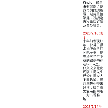
Kindle，很舊
沒有開啟了使
我再與好讀相
遇。期待重拾
讀趣，祝讀趣
再次重臨好讀
及各位讀者。
2023/7/18 池
子
十年前发现好
读，获得了很
多排版非常好
的电子书，现
在还有当年下
载的很多书存
在kindle里。
好久没来竟发
现版主周先生
已经过世令人
不胜唏嘘。感
谢周先生带来
好读，给予纷
繁复杂的网络
一方书香雅
地。
2023/7/14 甲