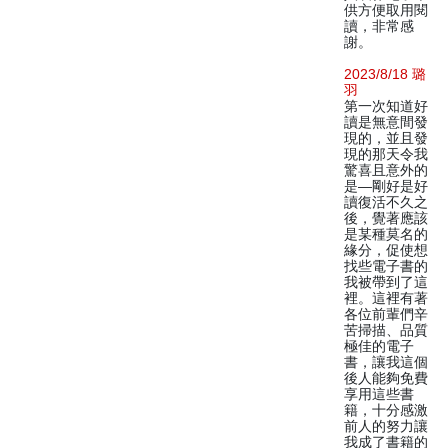
供方便取用閱
讀，非常感
謝。
2023/8/18 璐
羽
第一次知道好
讀是無意間發
現的，並且發
現的那天令我
驚喜且意外的
是—剛好是好
讀復活不久之
後，覺著應該
是某種莫名的
緣分，促使想
找些電子書的
我被帶到了這
裡。這裡有著
各位前輩們辛
苦掃描、品質
極佳的電子
書，讓我這個
後人能夠免費
享用這些書
籍，十分感激
前人的努力讓
我成了書籍的