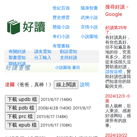
搜尋好讀 -
世紀百強
隨身智囊
Google
歷史煙雲
武俠小說
懸疑小說
言情小說
好讀第25年
了
。
奇幻小說
小說園地
有好讀真好，
有你也真好。
有聲書籍
但不知遍及各
有關好讀
讀友需知
勘誤需知
地的你，究竟
有多少。若你
製書需知
分工輸入
支持好讀
從未或很久沒
聯絡好讀
贊助過好讀，
小說園地 書目
請按這裡
，贊
助好讀也讓我
們知道你的鼓
達爾
《爸爸，真棒！》
說明
勵與支持。
2024/12/3 小
2011/6/17 (146K)
黄
前人栽树，后
2008/4/28 (140K) 2011/6/17
人乘凉。感谢
好读网站，感
2011/6/17 (148K)
谢所有的故
2011/6/17 (108K)
事。
2024/10/22