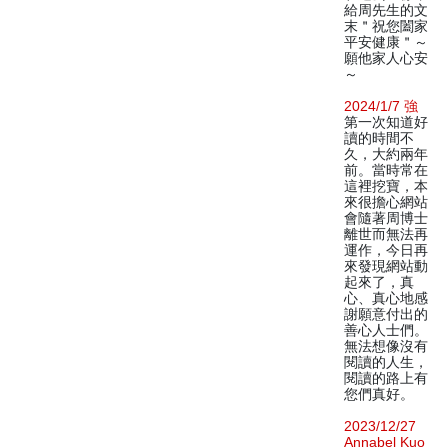
給周先生的文
末＂祝您闔家
平安健康＂～
願他家人心安
～
2024/1/7 強
第一次知道好
讀的時間不
久，大約兩年
前。當時常在
這裡挖寶，本
來很擔心網站
會隨著周博士
離世而無法再
運作，今日再
來發現網站動
起來了，真
心、真心地感
謝願意付出的
善心人士們。
無法想像沒有
閱讀的人生，
閱讀的路上有
您們真好。
2023/12/27
Annabel Kuo