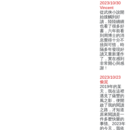
2023/10/30
Vincent
從武俠小說開
始接觸到好
讀，陸陸續續
也看了很多好
書，六年前看
到周博士的消
息覺得十分不
捨與可惜，時
隔多年發現好
讀又重新運作
了，實在感到
非常開心與感
謝！
2023/10/23
偷泥
2019年的某
天，我在這裡
遇見了薩豐的
風之影，便開
啟了我的閱讀
之路，才知道
原來閱讀是一
件多麼快樂的
事情。2023年
的今天，我依