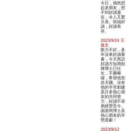
今日，偶然想
起老朋友，想
不到好讀還
在，令人又驚
又喜。祝福好
讀，好讀長
存。
2023/9/24 王
俊文
眼力不好，多
年沒來好讀看
書，今天再訪
好讀方知周劍
輝博士已往
生，不勝唏
噓，希望他安
息天國。沒有
他的辛苦創建
及許多熱心朋
友的共同努
力，好讀不容
易經營至今。
謝謝周博士及
熱心朋友的辛
勞貢獻！
2023/9/12