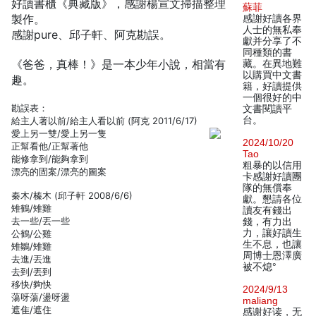
好讀書櫃《典藏版》，感謝楊宣文掃描整理
蘇菲
製作。
感謝好讀各界
人士的無私奉
感謝pure、邱子軒、阿克勘誤。
獻并分享了不
同種類的書
《爸爸，真棒！》是一本少年小說，相當有
藏。在異地難
以購買中文書
趣。
籍，好讀提供
一個很好的中
勘誤表：
文書閱讀平
台。
給主人著以前/給主人看以前 (阿克 2011/6/17)
愛上另一雙/愛上另一隻
2024/10/20
正幫看他/正幫著他
Tao
能修拿到/能夠拿到
粗暴的以信用
漂亮的固案/漂亮的圖案
卡感謝好讀團
隊的無償奉
秦木/榛木 (邱子軒 2008/6/6)
獻。懇請各位
雉鶴/雉雞
讀友有錢出
去一些/丟一些
錢，有力出
力，讓好讀生
公鶴/公雞
生不息，也讓
雉鶵/雉雞
周博士恩澤廣
去進/丟進
被不熄°
去到/丟到
移快/夠快
2024/9/13
蕩呀蕩/盪呀盪
maliang
遮隹/遮住
感谢好读，无