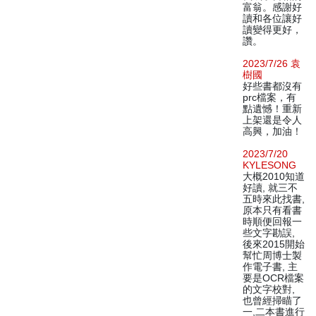
富翁。感謝好
讀和各位讓好
讀變得更好，
讚。
2023/7/26 袁
樹國
好些書都沒有
prc檔案，有
點遺憾！重新
上架還是令人
高興，加油！
2023/7/20
KYLESONG
大概2010知道
好讀, 就三不
五時來此找書,
原本只有看書
時順便回報一
些文字勘誤,
後來2015開始
幫忙周博士製
作電子書, 主
要是OCR檔案
的文字校對,
也曾經掃瞄了
一,二本書進行