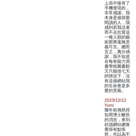
上高中後有了
手機發現的，
非常感謝。我
本身是個很愛
閱讀的人，我
感到若我活著
而不去欣賞這
一種人類的藝
術那將毫無意
義可言。總而
言之，萬分感
謝，我不知道
在每有能力買
書學校圖書館
又只能借七天
的情況下，沒
有這個網站我
的生命會是多
麼的荒蕪。
2023/12/12
Yumi
幾年前偶然得
知周博士離世
的消息，來到
好讀網站總會
覺得有點悵
然，也以為不