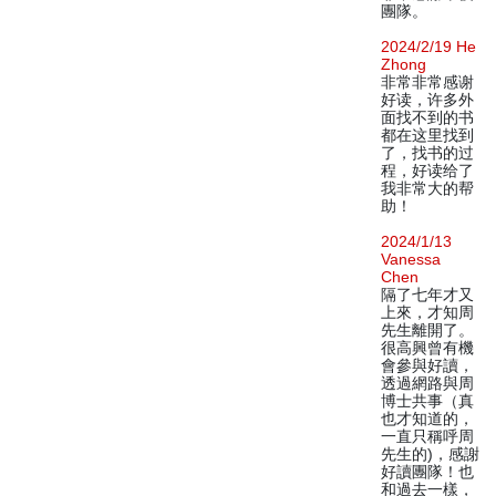
團隊。
2024/2/19 He
Zhong
非常非常感谢
好读，许多外
面找不到的书
都在这里找到
了，找书的过
程，好读给了
我非常大的帮
助！
2024/1/13
Vanessa
Chen
隔了七年才又
上來，才知周
先生離開了。
很高興曾有機
會參與好讀，
透過網路與周
博士共事（真
也才知道的，
一直只稱呼周
先生的)，感謝
好讀團隊！也
和過去一樣，