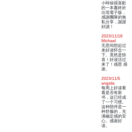
小時候很喜歡
的一本書終於
出現電子版，
感謝團隊的無
私分享，謝謝
好讀！
2023/11/18
Michael
无意间想起过
来好读怀念一
下。竟然是惊
喜！好读活过
来了！感恩 感
谢。
2023/11/5
angsila
每周上好读看
看是否有新
书，这已经成
了一个习惯。
这种陪伴是一
种舒服的，充
满确定感的安
心。感谢好
读。