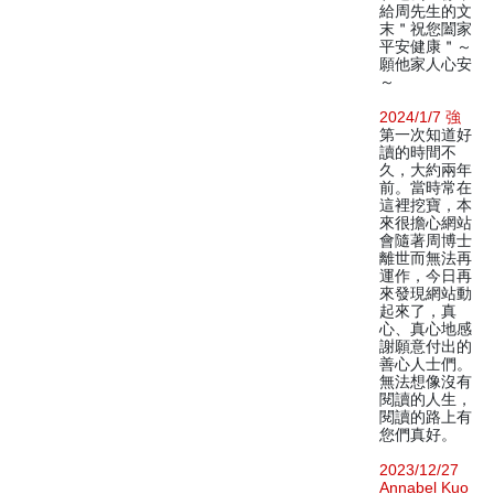
給周先生的文
末＂祝您闔家
平安健康＂～
願他家人心安
～
2024/1/7 強
第一次知道好
讀的時間不
久，大約兩年
前。當時常在
這裡挖寶，本
來很擔心網站
會隨著周博士
離世而無法再
運作，今日再
來發現網站動
起來了，真
心、真心地感
謝願意付出的
善心人士們。
無法想像沒有
閱讀的人生，
閱讀的路上有
您們真好。
2023/12/27
Annabel Kuo