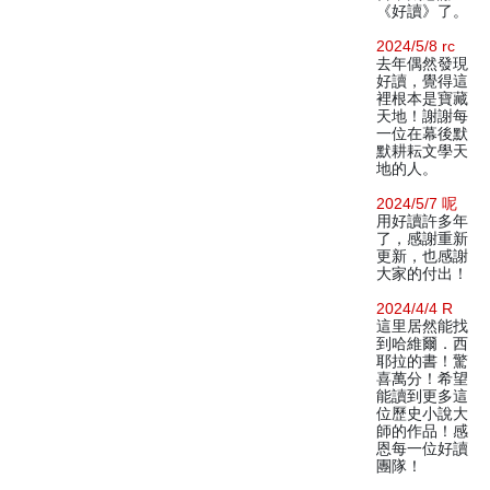
《好讀》了。
2024/5/8 rc
去年偶然發現
好讀，覺得這
裡根本是寶藏
天地！謝謝每
一位在幕後默
默耕耘文學天
地的人。
2024/5/7 呢
用好讀許多年
了，感謝重新
更新，也感謝
大家的付出！
2024/4/4 R
這里居然能找
到哈維爾．西
耶拉的書！驚
喜萬分！希望
能讀到更多這
位歷史小說大
師的作品！感
恩每一位好讀
團隊！