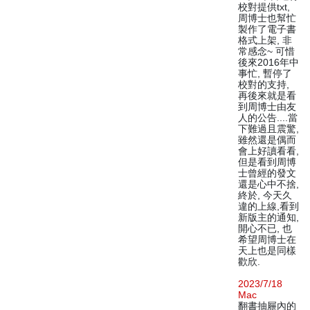
校對提供txt,
周博士也幫忙
製作了電子書
格式上架, 非
常感念~ 可惜
後來2016年中
事忙, 暫停了
校對的支持,
再後來就是看
到周博士由友
人的公告....當
下難過且震驚,
雖然還是偶而
會上好讀看看,
但是看到周博
士曾經的發文
還是心中不捨,
終於, 今天久
違的上線,看到
新版主的通知,
開心不已, 也
希望周博士在
天上也是同樣
歡欣.
2023/7/18
Mac
翻書抽屜內的