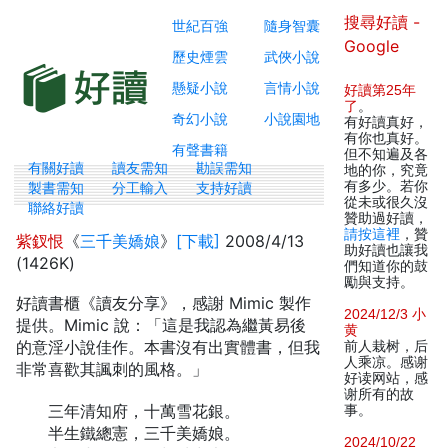
搜尋好讀 -
世紀百強
隨身智囊
Google
歷史煙雲
武俠小說
懸疑小說
言情小說
好讀第25年
了
。
奇幻小說
小說園地
有好讀真好，
有你也真好。
有聲書籍
但不知遍及各
有關好讀
讀友需知
勘誤需知
地的你，究竟
有多少。若你
製書需知
分工輸入
支持好讀
從未或很久沒
聯絡好讀
贊助過好讀，
請按這裡
，贊
紫釵恨
《
三千美嬌娘
》
[下載]
2008/4/13
助好讀也讓我
(1426K)
們知道你的鼓
勵與支持。
好讀書櫃《讀友分享》，感謝 Mimic 製作
2024/12/3 小
提供。Mimic 說：「這是我認為繼黃易後
黄
的意淫小說佳作。本書沒有出實體書，但我
前人栽树，后
人乘凉。感谢
非常喜歡其諷刺的風格。」
好读网站，感
谢所有的故
三年清知府，十萬雪花銀。
事。
半生鐵總憲，三千美嬌娘。
2024/10/22