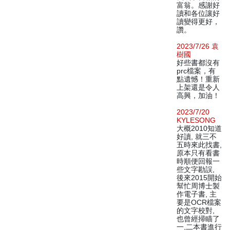
富翁。感謝好
讀和各位讓好
讀變得更好，
讚。
2023/7/26 袁
樹國
好些書都沒有
prc檔案，有
點遺憾！重新
上架還是令人
高興，加油！
2023/7/20
KYLESONG
大概2010知道
好讀, 就三不
五時來此找書,
原本只有看書
時順便回報一
些文字勘誤,
後來2015開始
幫忙周博士製
作電子書, 主
要是OCR檔案
的文字校對,
也曾經掃瞄了
一,二本書進行