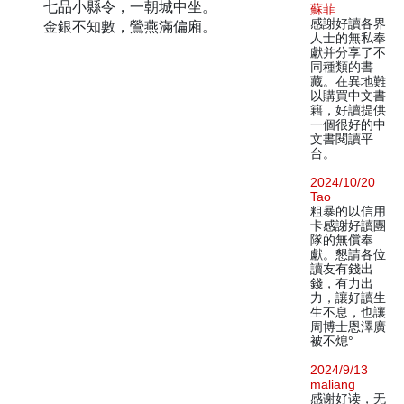
七品小縣令，一朝城中坐。
蘇菲
感謝好讀各界
金銀不知數，鶯燕滿偏廂。
人士的無私奉
獻并分享了不
同種類的書
藏。在異地難
以購買中文書
籍，好讀提供
一個很好的中
文書閱讀平
台。
2024/10/20
Tao
粗暴的以信用
卡感謝好讀團
隊的無償奉
獻。懇請各位
讀友有錢出
錢，有力出
力，讓好讀生
生不息，也讓
周博士恩澤廣
被不熄°
2024/9/13
maliang
感谢好读，无