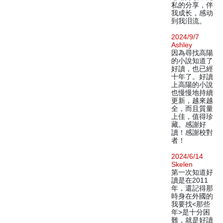
私的分享，伴
我成长，感动
到我泪流。
2024/9/7
Ashley
因為尋找高陽
的小說知道了
好讀，也已經
十年了。好讀
上高陽的小說
也慢慢地持續
更新，越來越
全，而且質量
上佳，值得珍
藏。感謝好
讀！感謝校對
者！
2024/6/14
Skelen
第一次知道好
讀是在2011
年，還記得那
時身在外國的
我要找<那些
年>是十分困
難，就是好讀