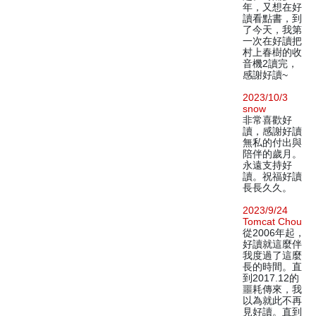
年，又想在好
讀看點書，到
了今天，我第
一次在好讀把
村上春樹的收
音機2讀完，
感謝好讀~
2023/10/3
snow
非常喜歡好
讀，感謝好讀
無私的付出與
陪伴的歲月。
永遠支持好
讀。祝福好讀
長長久久。
2023/9/24
Tomcat Chou
從2006年起，
好讀就這麼伴
我度過了這麼
長的時間。直
到2017.12的
噩耗傳來，我
以為就此不再
見好讀。直到