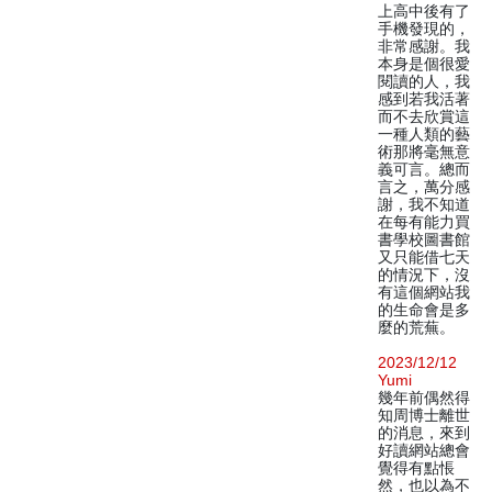
上高中後有了
手機發現的，
非常感謝。我
本身是個很愛
閱讀的人，我
感到若我活著
而不去欣賞這
一種人類的藝
術那將毫無意
義可言。總而
言之，萬分感
謝，我不知道
在每有能力買
書學校圖書館
又只能借七天
的情況下，沒
有這個網站我
的生命會是多
麼的荒蕪。
2023/12/12
Yumi
幾年前偶然得
知周博士離世
的消息，來到
好讀網站總會
覺得有點悵
然，也以為不