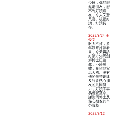
今日，偶然想
起老朋友，想
不到好讀還
在，令人又驚
又喜。祝福好
讀，好讀長
存。
2023/9/24 王
俊文
眼力不好，多
年沒來好讀看
書，今天再訪
好讀方知周劍
輝博士已往
生，不勝唏
噓，希望他安
息天國。沒有
他的辛苦創建
及許多熱心朋
友的共同努
力，好讀不容
易經營至今。
謝謝周博士及
熱心朋友的辛
勞貢獻！
2023/9/12