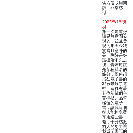
供方便取用閱
讀，非常感
謝。
2023/8/18 璐
羽
第一次知道好
讀是無意間發
現的，並且發
現的那天令我
驚喜且意外的
是—剛好是好
讀復活不久之
後，覺著應該
是某種莫名的
緣分，促使想
找些電子書的
我被帶到了這
裡。這裡有著
各位前輩們辛
苦掃描、品質
極佳的電子
書，讓我這個
後人能夠免費
享用這些書
籍，十分感激
前人的努力讓
我成了書籍的