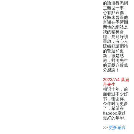
的論壇得悉網
主離世一事，
心有點哀傷，
後悔未曾跟他
言謝在學習期
間他的網站是
我的精神食
糧。見到好讀
重啟，有心人
延續好讀網站
的營運和更
新，很是感
激，對周先生
的貢獻亦致萬
分感謝！
2023/7/4 葉扁
舟先生
相识十年，前
面看过不少好
书，谢谢你。
今年时间更多
了，希望在
haodoo度过
更好的年华。
>>
更多感言