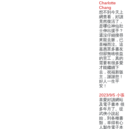
Charlotte
Chang
想不到今天上
網查看，好讀
竟然復活了，
是哪位神仙壯
士伸出援手？
還沒仔細搜尋
來龍去脈，已
喜極而泣。這
嘉惠眾多書友
但卻無啥收益
的苦工，真的
需要有很多愛
才能繼續下
去，祝福新版
主，謝謝您！
好人一生平
安！
2023/9/5 小張
喜愛好讀網站
及電子書本 很
多年月了。從
武俠小說起
始，到各種書
類，幸得有心
人製作電子本