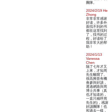
團隊。
2024/2/19 He
Zhong
非常非常感谢
好读，许多外
面找不到的书
都在这里找到
了，找书的过
程，好读给了
我非常大的帮
助！
2024/1/13
Vanessa
Chen
隔了七年才又
上來，才知周
先生離開了。
很高興曾有機
會參與好讀，
透過網路與周
博士共事（真
也才知道的，
一直只稱呼周
先生的)，感謝
好讀團隊！也
和過去一樣，