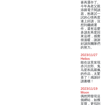
會再運作了。
今年為老父親
添購電子閱讀
器，抱著試一
試的心情再度
連上好讀，沒
想到繼續運
作，還有這麼
多讀友再度回
來這裡，感覺
很溫暖，謝謝
好讀與團隊們
的努力。
2023/11/27
Helios
能在这里发现
赤川次郎、鬼
马星和高羅佩
的作品，太驚
喜了！感謝好
讀書櫃！
2023/11/19
Moon
偶然間發現這
個網站，如獲
至寶，更找到