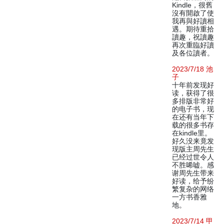
Kindle，很舊
沒有開啟了使
我再與好讀相
遇。期待重拾
讀趣，祝讀趣
再次重臨好讀
及各位讀者。
2023/7/18 池
子
十年前发现好
读，获得了很
多排版非常好
的电子书，现
在还有当年下
载的很多书存
在kindle里。
好久没来竟发
现版主周先生
已经过世令人
不胜唏嘘。感
谢周先生带来
好读，给予纷
繁复杂的网络
一方书香雅
地。
2023/7/14 甲