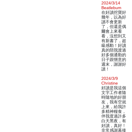
2024/3/14
Beatlebum
在好讀挖寶好
幾年，以為好
讀不會更新
了，但還是偶
爾會上來看
看，沒想到又
有新書了，超
級感動！好讀
真的陪我渡過
好多個通勤的
日子跟愜意的
週末，謝謝好
讀！
2024/3/9
Christine
好讀是我這個
文字工作者隨
時隨地的好朋
友，我有空就
上來，給我許
多精神糧食，
伴我度過許多
白天黑夜，有
好讀，真好！
非常感謝幕後