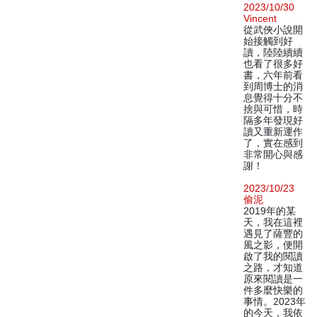
2023/10/30
Vincent
從武俠小說開
始接觸到好
讀，陸陸續續
也看了很多好
書，六年前看
到周博士的消
息覺得十分不
捨與可惜，時
隔多年發現好
讀又重新運作
了，實在感到
非常開心與感
謝！
2023/10/23
偷泥
2019年的某
天，我在這裡
遇見了薩豐的
風之影，便開
啟了我的閱讀
之路，才知道
原來閱讀是一
件多麼快樂的
事情。2023年
的今天，我依