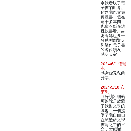
令我發現了電
子書的世界。
雖然我也會買
實體書，但在
這十多年間，
也會不斷在這
裡找書看。身
處香港也要十
分感謝創辦人
和製作電子書
的各位讀友，
感謝大家！
2024/6/1 德瑞
克
感谢你无私的
分享。
2024/5/18 布
莱恩
《好讀》網站
可以說是啟蒙
了我對文學的
興趣，一個提
供了我自由自
在悠遊於文學
書海之中的平
台，太感謝