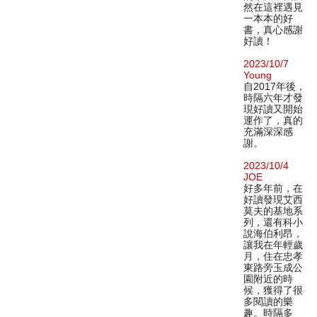
然在這裡遇見
一本本的好
書，真心感謝
好讀！
2023/10/7
Young
自2017年後，
時隔六年才發
現好讀又開始
運作了，真的
充滿深深感
謝。
2023/10/4
JOE
好多年前，在
好讀發現艾西
莫夫的基地系
列，還有科小
說海伯利昂，
讓我在年輕歲
月，住在忠孝
東路旁玉成公
園附近的時
候，獲得了很
多閱讀的樂
趣。時隔多