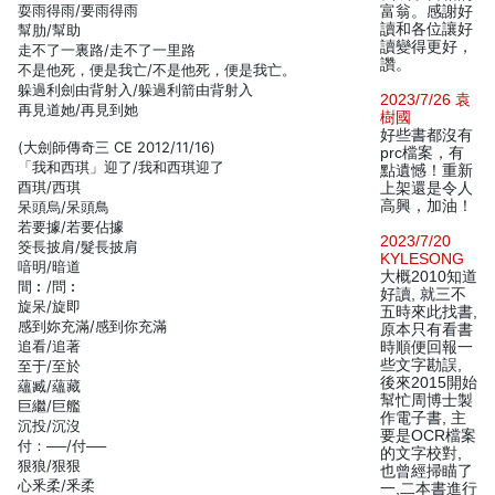
耍雨得雨/要雨得雨
富翁。感謝好
讀和各位讓好
幫肋/幫助
讀變得更好，
走不了一裏路/走不了一里路
讚。
不是他死，便是我亡/不是他死，便是我亡。
躲過利劍由背射入/躲過利箭由背射入
2023/7/26 袁
再見道她/再見到她
樹國
好些書都沒有
(大劍師傳奇三 CE 2012/11/16)
prc檔案，有
「我和西琪」迎了/我和西琪迎了
點遺憾！重新
酉琪/西琪
上架還是令人
高興，加油！
呆頭烏/呆頭鳥
若要據/若要佔據
2023/7/20
筊長披肩/髮長披肩
KYLESONG
喑明/暗道
大概2010知道
間︰/問︰
好讀, 就三不
旋呆/旋即
五時來此找書,
感到妳充滿/感到你充滿
原本只有看書
追看/追著
時順便回報一
些文字勘誤,
至于/至於
後來2015開始
蘊臧/蘊藏
幫忙周博士製
巨繼/巨艦
作電子書, 主
沉投/沉沒
要是OCR檔案
付：──/付──
的文字校對,
狠狼/狠狠
也曾經掃瞄了
心釆柔/釆柔
一,二本書進行