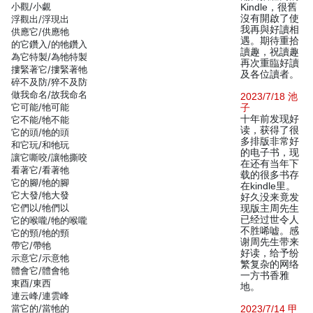
小觀/小覷
Kindle，很舊
沒有開啟了使
浮觀出/浮現出
我再與好讀相
供應它/供應牠
遇。期待重拾
的它鑽入/的牠鑽入
讀趣，祝讀趣
為它特製/為牠特製
再次重臨好讀
摟緊著它/摟緊著牠
及各位讀者。
碎不及防/猝不及防
做我命名/故我命名
2023/7/18 池
它可能/牠可能
子
十年前发现好
它不能/牠不能
读，获得了很
它的頭/牠的頭
多排版非常好
和它玩/和牠玩
的电子书，现
讓它嘶咬/讓牠撕咬
在还有当年下
看著它/看著牠
载的很多书存
它的腳/牠的腳
在kindle里。
它大發/牠大發
好久没来竟发
它們以/牠們以
现版主周先生
已经过世令人
它的喉嚨/牠的喉嚨
不胜唏嘘。感
它的頸/牠的頸
谢周先生带来
帶它/帶牠
好读，给予纷
示意它/示意牠
繁复杂的网络
體會它/體會牠
一方书香雅
東酉/東西
地。
連云峰/連雲峰
當它的/當牠的
2023/7/14 甲