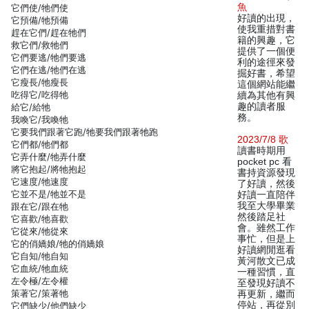
魚
它們使/牠們使
好讀的出現，
它預備/牠預備
使我重措對書
趕在它們/趕在牠們
籍的興趣，它
救它們/救牠們
提供了一個便
它們要逃/牠們要逃
利的途徑來發
它們在逃/牠們在逃
掘好書，希望
它瘦長/牠瘦長
這個網站能繼
吃得它/吃得牠
續為其他有興
趣的讀者服
給它/給牠
務。
我喚它/我喚牠
它要我們跟著它跑/牠要我們跟著牠跑
2023/7/8 歌
它們都/牠們都
讀書時期用
它弄什麼/牠弄什麼
pocket pc 看
將它抱起/將牠抱起
書持資源發現
它速度/牠速度
了好讀，然後
它並不是/牠並不是
好讀一直陪伴
我至大學畢業
跟在它/跟在牠
然後踏足社
它喜歡/牠喜歡
會。雖然工作
它從來/牠從來
事忙，但是上
它的俏嬌娘/牠的俏嬌娘
好讀網閒逛看
它自知/牠自知
黃河散文已成
它血統/牠血統
一種習慣，直
左令極/左令權
至發現好讀不
策著它/策著牠
再更新，繼而
停站，再從別
它們缺少/他們缺少