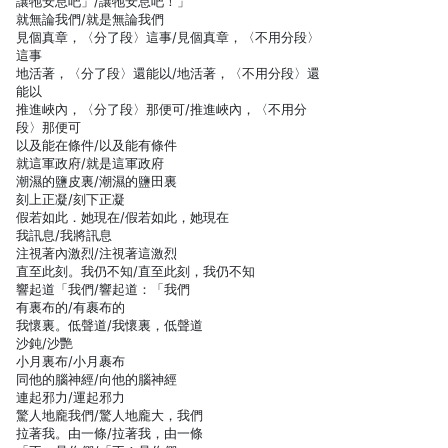
讓牠安息吧」/讓牠安息吧！」
就無論我們/就是無論我們
見個真章，〈分了段〉這事/見個真章，〈不用分段〉
這事
地活著，〈分了段〉還能以/地活著，〈不用分段〉還
能以
推進峽內，〈分了段〉那便可/推進峽內，〈不用分
段〉那便可
以及能在條件/以及能有條件
就這軍政府/就是這軍政府
潮濕的鹽皮裏/潮濕的鹽田裏
刻上正凝/刻下正凝
假若如此．她現在/假若如此，她現在
我訊息/我將訊息
注視著內激烈/注視著這激烈
直至此刻。我仍不知/直至此刻，我仍不知
響起道「我們/響起道：「我們
有裏布的/有裹布的
我懷裏。低聲道/我懷裏，低聲道
沙鈍/沙艷
小月裏布/小月裹布
同他的腦神經/向他的腦神經
連起邪力/運起邪力
驚人地龐我們/驚人地龐大，我們
拉著我。由一條/拉著我，由一條