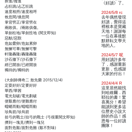
揆進/撥進
《好讀》了。
忐狂跳/忐忑狂跳
速度相捋/速度相埒
2024/5/8 rc
攸忽間/倏忽間
去年偶然發現
好讀，覺得這
掌背劈正/掌背劈在
裡根本是寶藏
兩敗俱。/兩敗俱傷。
天地！謝謝每
單劍柱地/單劍拄地 (閱文即知)
一位在幕後默
惡猷/惡獸
默耕耘文學天
危如纍卵/危如累卵
地的人。
無懈可畢/無懈可擊
軒隆轟隆/轟隆轟隆
2024/5/7 呢
沙石撤下/沙石撒下
用好讀許多年
了，感謝重新
經已開放/已經開放
更新，也感謝
獨待的/獨特的
大家的付出！
(大劍師傳奇二 敖先榮 2015/12/4)
2024/4/4 R
定耍好好/定要好好
這里居然能找
華西/華茜
到哈維爾．西
電光划破/電光劃破
耶拉的書！驚
便艱應付/便難應付
喜萬分！希望
蠕蟋而動/蠕蠕而動
能讀到更多這
位歷史小說大
珍鳥箭/珍烏箭
師的作品！感
拾弓的戰士/抬弓的戰士 (弓很重閱文即知)
恩每一位好讀
擠到一塊見/擠到一塊兒
團隊！
面對危艱/面對危難 (艱不對味)