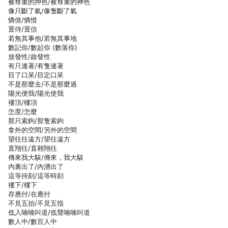
被尊重的押色/被尊重的神色
像只斷了氣/像隻斷了氣
憐借/憐惜
置侍/置信
若無其事他/若無其事地
數記你/數起你 (數落你)
放發性/啟發性
有只連著/有隻連著
目了口呆/目定口呆
不是那麼去/不是那麼過
陽光便我/陽光使我
褸頂/樓頂
怎度/怎麼
那只索鉤/那隻索鉤
拿外的空間/另外的空間
望往往遠方/望往遠方
直翔往/直翱翔往
傳來我大駭/傳來，我大駭
內裏出了/內湧出了
這等待刻/這等時刻
褸下/樓下
存應付/在應付
不見五抬/不見五指
低入喃喃叫道/低聲喃喃叫道
數人中/數百人中