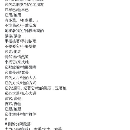
它的老朋友/牠的老朋友
它早已/牠早已
它用/牠用
有多重。/有多重。」
不準我來/不准我來
她接著我的/她按著我的
微徽/微微
手指接著/手指按著
不要耍它/不要耍牠
它走/牠走
愕然適/愕然道
來找它/來找牠
它那饞嘴/牠那饞嘴
它寬長/牠寬長
它的大舌/牠的大舌
它的方式/牠的方式
它的濕頭，逗著它/牠的濕頭，逗著牠
私心太過/私心大過
逗它/逗牠
祝它/祝牠
它跟/牠跟
它作舞伴/牠作舞伴
#
# 刪除分隔段落
大力(分隔段落)，右手/大力，右手