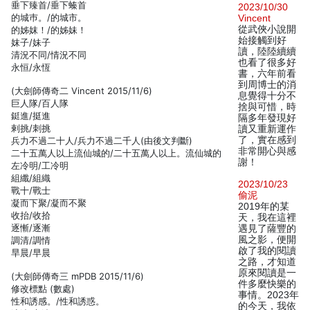
垂下臻首/垂下螓首
2023/10/30
的城巿。/的城市。
Vincent
從武俠小說開
的姊妺！/的姊妹！
始接觸到好
妺子/妹子
讀，陸陸續續
清況不同/情況不同
也看了很多好
永恒/永恆
書，六年前看
到周博士的消
(大劍師傳奇二 Vincent 2015/11/6)
息覺得十分不
巨人隊/百人隊
捨與可惜，時
鋌進/挺進
隔多年發現好
剌挑/刺挑
讀又重新運作
了，實在感到
兵力不過二十人/兵力不過二千人(由後文判斷)
非常開心與感
二十五萬人以上流仙城的/二十五萬人以上。流仙城的
謝！
左冷明/工冷明
組纖/組織
2023/10/23
戰十/戰士
偷泥
凝而下聚/凝而不聚
2019年的某
收抬/收拾
天，我在這裡
逐慚/逐漸
遇見了薩豐的
風之影，便開
調清/調情
啟了我的閱讀
旱晨/早晨
之路，才知道
原來閱讀是一
(大劍師傳奇三 mPDB 2015/11/6)
件多麼快樂的
修改標點 (數處)
事情。2023年
性和誘感。/性和誘惑。
的今天，我依