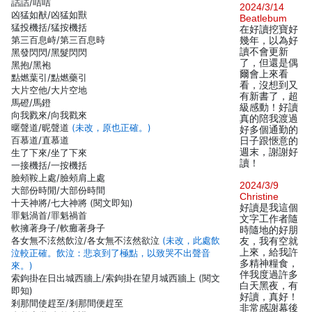
詰詰/咭咭
2024/3/14
凶猛如猷/凶猛如獸
Beatlebum
猛投機括/猛按機括
在好讀挖寶好
第三百息峙/第三百息時
幾年，以為好
讀不會更新
黑發閃閃/黑髮閃閃
了，但還是偶
黑抱/黑袍
爾會上來看
點燃葉引/點燃藥引
看，沒想到又
大片空他/大片空地
有新書了，超
馬磴/馬鐙
級感動！好讀
向我戮來/向我戳來
真的陪我渡過
暱聲道/昵聲道
(未改，原也正確。)
好多個通勤的
百慕道/直慕道
日子跟愜意的
週末，謝謝好
生了下來/坐了下來
讀！
一接機括/一按機括
臉頰鞍上處/臉頰肩上處
2024/3/9
大部份時閒/大部份時間
Christine
十天神將/七大神將 (閱文即知)
好讀是我這個
罪魁渦首/罪魁禍首
文字工作者隨
軟擁著身子/軟癱著身子
時隨地的好朋
各女無不泫然飲泣/各女無不泫然欲泣
(未改，此處飲
友，我有空就
上來，給我許
泣較正確。飲泣：悲哀到了極點，以致哭不出聲音
多精神糧食，
來。)
伴我度過許多
索鉤掛在日出城西牆上/索鉤掛在望月城西牆上 (閱文
白天黑夜，有
即知)
好讀，真好！
剎那間使趕至/剎那間便趕至
非常感謝幕後