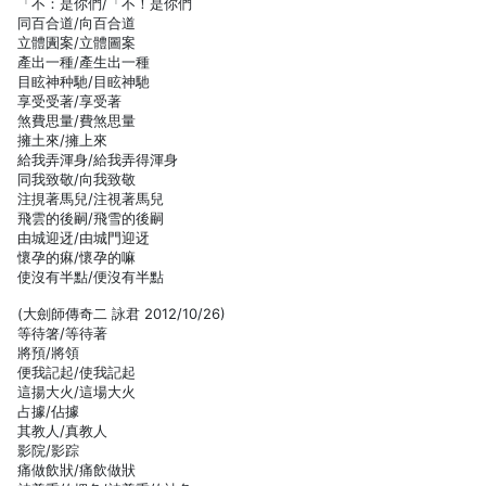
「不：是你們/「不！是你們
同百合道/向百合道
立體圚案/立體圖案
產出一種/產生出一種
目眩神种馳/目眩神馳
享受受著/享受著
煞費思量/費煞思量
擁土來/擁上來
給我弄渾身/給我弄得渾身
同我致敬/向我致敬
注挸著馬兒/注視著馬兒
飛雲的後嗣/飛雪的後嗣
由城迎迓/由城門迎迓
懷孕的痳/懷孕的嘛
使沒有半點/便沒有半點
(大劍師傳奇二 詠君 2012/10/26)
等待箸/等待著
將預/將領
便我記起/使我記起
這揚大火/這場大火
占據/佔據
其教人/真教人
影院/影踪
痛做飲狀/痛飲做狀