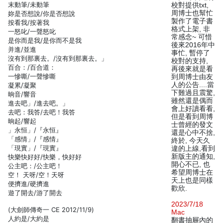
末動筆/未動筆
校對提供txt,
周博士也幫忙
妳是否想說/你是否想說
製作了電子書
按看我/按著我
格式上架, 非
一怒叱/一聲怒叱
常感念~ 可惜
是你而是我/是你而不是我
後來2016年中
并進/並進
事忙, 暫停了
沒有到那裏去。/沒有到那裏去。」
校對的支持,
百合：/百合道：
再後來就是看
一慘嘶/一聲慘嘶
到周博士由友
人的公告....當
凝累/凝聚
下難過且震驚,
晌音/響音
雖然還是偶而
進去吧」/進去吧。」
會上好讀看看,
去吧：我答/去吧！我答
但是看到周博
晌起/響起
士曾經的發文
」永恒」/『永恒』
還是心中不捨,
「感情」/『感情』
終於, 今天久
「現實」/『現實』
違的上線,看到
新版主的通知,
快樂快好好/快樂，快好好
開心不已, 也
公主吧：/公主吧！
希望周博士在
空！ 天呀/空！天呀
天上也是同樣
便擠進/硬擠進
歡欣.
遊了開去/游了開去
2023/7/18
(大劍師傳奇一 CE 2012/11/9)
Mac
人約是/大約是
翻書抽屜內的