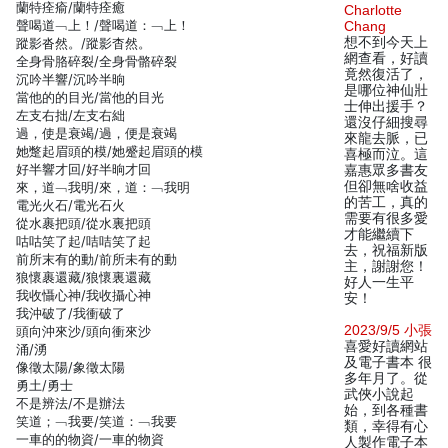
蘭特痊瘉/蘭特痊癒
Charlotte
聲喝道﹁上！/聲喝道：﹁上！
Chang
想不到今天上
蹤影沓然。/蹤影杳然。
網查看，好讀
全身骨胳碎裂/全身骨骼碎裂
竟然復活了，
沉吟半響/沉吟半晌
是哪位神仙壯
當他的的目光/當他的目光
士伸出援手？
左支右拙/左支右絀
還沒仔細搜尋
過，使是衰竭/過，便是衰竭
來龍去脈，已
她蹩起眉頭的模/她蹙起眉頭的模
喜極而泣。這
好半響才回/好半晌才回
嘉惠眾多書友
但卻無啥收益
來，道﹁我明/來，道：﹁我明
的苦工，真的
電光火石/電光石火
需要有很多愛
從水裹把頭/從水裏把頭
才能繼續下
咕咕笑了起/咭咭笑了起
去，祝福新版
前所末有的動/前所未有的動
主，謝謝您！
狼懷裹還藏/狼懷裏還藏
好人一生平
我收懾心神/我收攝心神
安！
我沖破了/我衝破了
2023/9/5 小張
頭向沖來沙/頭向衝來沙
喜愛好讀網站
涌/湧
及電子書本 很
像徵太陽/象徵太陽
多年月了。從
勇土/勇士
武俠小說起
不是辨法/不是辦法
始，到各種書
笑道；﹁我要/笑道：﹁我要
類，幸得有心
一車的的物資/一車的物資
人製作電子本