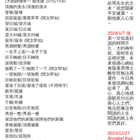
(大劍師傳奇一 敖先榮 2015/11/6)
給周先生的文
清撤的溪水/清澈的溪水
末＂祝您闔家
發簪/髮簪
平安健康＂～
窈窈簇簇/窸窸窣窣 (閱文即知)
願他家人心安
～
望日城/望月城
落日城/日出城
2024/1/7 強
震大叫喊/震天叫喊
第一次知道好
寵宰/寵幸 (閱文即知)
讀的時間不
秀眉輕蹩/秀眉輕蹙
久，大約兩年
一名手上道/一名手下道
前。當時常在
目不轉楮/目不轉睛
這裡挖寶，本
波狼般/波浪般
來很擔心網站
會隨著周博士
狠戮了一下/狠戳了一下 (閱文即知)
離世而無法再
一望無隙/一望無際 (閱文即知)
運作，今日再
目呲欲裂/目眥欲裂
來發現網站動
避過了后面/避過了後面 (不用簡字)
起來了，真
眼帘/眼簾
心、真心地感
耳透/耳邊
謝願意付出的
干曠/乾曠
善心人士們。
白皙無暇/白皙無瑕
無法想像沒有
閱讀的人生，
秀眉一蹩/秀眉一蹙
閱讀的路上有
保證他們的家園/保障他們的家園
您們真好。
青稷威嚴/清臞威嚴
聲竟/聲音
2023/12/27
當我扣/當我和
Annabel Kuo