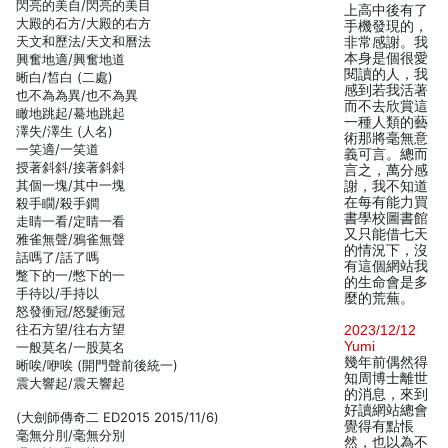
閃亮的美自/閃亮的美目
上高中後有了
大殿的石方/大殿的右方
手機發現的，
天文和歷法/天文和曆法
非常感謝。我
本身是個很愛
興奮地適/興奮地道
閱讀的人，我
晰白/皙白 (二處)
感到若我活著
也不為為異/也不為異
而不去欣賞這
瞰地跳起/驀地跳起
一種人類的藝
澤失/澤生 (人名)
術那將毫無意
一笑適/一笑道
義可言。總而
授著斜斜/接著斜斜
言之，萬分感
其個一塊/其中一塊
謝，我不知道
在每有能力買
殺手瞯/殺手鐧
書學校圖書館
走睛一看/定睛一看
又只能借七天
雅雀無聲/鴉雀無聲
的情況下，沒
話嗎了/話了嗎
有這個網站我
蹩下的一/憋下的一
的生命會是多
手待以/手持以
麼的荒蕪。
怒發衝冠/怒髮衝冠
往石方望/往右方望
2023/12/12
Yumi
一般莫名/一股莫名
幾年前偶然得
晰唉/咿唉 (開門聲前後統一)
知周博士離世
震大響起/震天響起
的消息，來到
好讀網站總會
(大劍師傳奇二 ED2015 2015/11/6)
覺得有點悵
毫無分刖/毫無分別
然，也以為不