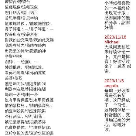
暸望台/瞭望台
小時候很喜歡
這種現像/這種現象
的一本書終於
瞪目結舌/瞠目結舌
出現電子版，
感謝團隊的無
苦思半響/苦思半晌
私分享，謝謝
龍歌施體後，/龍歌施禮後，
好讀！
鼻子碎道：﹁/鼻子啐道：﹁
按著所有/接著所有
2023/11/18
對我如些充滿/對我如此充滿
Michael
我蹩在肺內/我憋在肺內
无意间想起过
出艷羡的神/出艷羨的神
来好读怀念一
半響/半晌
下。竟然是惊
喜！好读活过
劍師，﹂/劍師。﹂
来了！感恩 感
陸續扺達。/陸續抵達。
谢。
看你旳運道/看你的運道
羡慕/羨慕
2023/11/5
無息剌向我/無息刺向我
angsila
利器剌在騾/利器刺在騾
每周上好读看
每剌一矛/每刺一矛
看是否有新
沒有甲胄保護/沒有甲冑保護
书，这已经成
了一个习惯。
情的蕩樣兒，/情的蕩漾兒，
这种陪伴是一
偵查剌殺與/偵查刺殺與
种舒服的，充
否行剌我，/否行刺我，
满确定感的安
嫉忌羡慕得/嫉忌羨慕得
心。感谢好
也會疼借你、/也會疼惜你、
读。
立於永恒的盡/立於永恆的盡