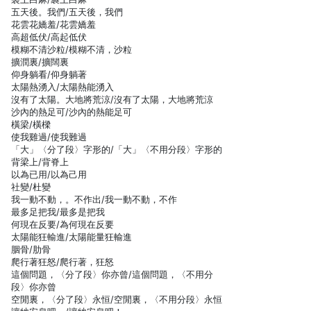
五天後。我們/五天後，我們
花雲花嬌羞/花雲嬌羞
高超低伏/高起低伏
模糊不清沙粒/模糊不清，沙粒
擴潤裏/擴闊裏
仰身躺看/仰身躺著
太陽熱湧入/太陽熱能湧入
沒有了太陽。大地將荒涼/沒有了太陽，大地將荒涼
沙內的熱足可/沙內的熱能足可
橫梁/橫樑
使我雞過/使我難過
「大」〈分了段〉字形的/「大」〈不用分段〉字形的
背梁上/背脊上
以為已用/以為己用
社變/杜變
我一動不動，。不作出/我一動不動，不作
最多足把我/最多是把我
何現在反要/為何現在反要
太陽能狂輸進/太陽能量狂輸進
胭骨/肋骨
爬行著狂怒/爬行著，狂怒
這個問題，〈分了段〉你亦曾/這個問題，〈不用分
段〉你亦曾
空閒裏，〈分了段〉永恒/空閒裏，〈不用分段〉永恒