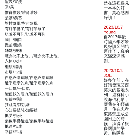
渲洩/宣洩
然在這裡遇見
釆/采
一本本的好
惟肖惟妙/唯肖唯妙
書，真心感謝
好讀！
羡慕/羨慕
對忖陰風/對付陰風
2023/10/7
有好半響了/有好半晌了
Young
琪羞不可仰/琪羞不可抑
自2017年後，
胸囗/胸口
時隔六年才發
艷羡/艷羨
現好讀又開始
姊妺/姊妹
運作了，真的
慧亦此不上他。/慧亦比不上他。
充滿深深感
謝。
永恒/永恆
繼績/繼續
2023/10/4
巿場/市場
JOE
自然逐慚疏離/自然逐漸疏離
好多年前，在
近乎痙孿的劇/近乎痙攣的劇
好讀發現艾西
一囗氣/一口氣
莫夫的基地系
能使找的活力/能使我的活力
列，還有科小
析禱/祈禱
說海伯利昂，
讓我在年輕歲
狂跳看/狂跳著
月，住在忠孝
心知要槽/心知要糟
東路旁玉成公
扺受/抵受
園附近的時
猶豫半響後道/猶豫半晌後道
候，獲得了很
扺達/抵達
多閱讀的樂
幸褔/幸福
趣。時隔多