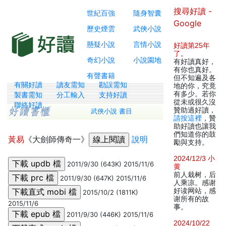
搜尋好讀 -
世紀百強
隨身智囊
Google
歷史煙雲
武俠小說
懸疑小說
言情小說
好讀第25年
了
。
奇幻小說
小說園地
有好讀真好，
有你也真好。
有聲書籍
但不知遍及各
有關好讀
讀友需知
勘誤需知
地的你，究竟
有多少。若你
製書需知
分工輸入
支持好讀
從未或很久沒
聯絡好讀
贊助過好讀，
武俠小說 書目
請按這裡
，贊
助好讀也讓我
們知道你的鼓
黃易
《大劍師傳奇一》
說明
勵與支持。
2024/12/3 小
2011/9/30 (643K) 2015/11/6
黄
前人栽树，后
2011/9/30 (647K) 2015/11/6
人乘凉。感谢
好读网站，感
2015/10/2 (1811K)
谢所有的故
2015/11/6
事。
2011/9/30 (446K) 2015/11/6
2024/10/22