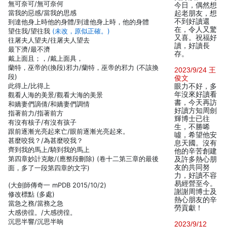
無可奈可/無可奈何
今日，偶然想
當我的惡感/當我的思感
起老朋友，想
不到好讀還
到達他身上時他的身體/到達他身上時，他的身體
在，令人又驚
望住我/望往我
(未改，原似正確。)
又喜。祝福好
往屠夫人望夫/往屠夫人望去
讀，好讀長
最下濟/最不濟
存。
戴上面且；，/戴上面具，
蘭特，巫帝的(換段)邪力/蘭特，巫帝的邪力 (不該換
2023/9/24 王
段)
俊文
此得上/比得上
眼力不好，多
年沒來好讀看
觀看人海的美景/觀看大海的美景
書，今天再訪
和嬌妻們謫倩/和嬌妻們調情
好讀方知周劍
指著前力/指著前方
輝博士已往
有沒有核子/有沒有孩子
生，不勝唏
跟前逐漸光亮起來亡/眼前逐漸光亮起來。
噓，希望他安
甚麼咬我？/為甚麼咬我？
息天國。沒有
齊到我的馬上/騎到我的馬上
他的辛苦創建
第四章妙計克敵/(應整段刪除) (卷十二第三章的最後
及許多熱心朋
友的共同努
面，多了一段第四章的文字)
力，好讀不容
易經營至今。
(大劍師傳奇一 mPDB 2015/10/2)
謝謝周博士及
修改標點 (多處)
熱心朋友的辛
當急之務/當務之急
勞貢獻！
大感傍徨。/大感徬徨。
沉思半響/沉思半晌
2023/9/12