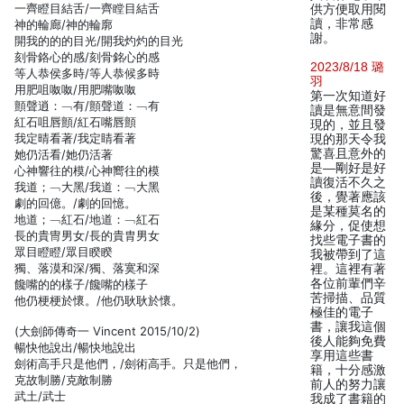
一齊瞪目結舌/一齊瞠目結舌
供方便取用閱
讀，非常感
神的輪廊/神的輪廓
謝。
開我的的的目光/開我灼灼的目光
刻骨鉻心的感/刻骨銘心的感
2023/8/18 璐
等人恭侯多時/等人恭候多時
羽
用肥咀呶呶/用肥嘴呶呶
第一次知道好
顫聲逍：﹁有/顫聲道：﹁有
讀是無意間發
紅石咀唇顫/紅石嘴唇顫
現的，並且發
我定晴看著/我定睛看著
現的那天令我
驚喜且意外的
她仍活看/她仍活著
是—剛好是好
心神響往的模/心神嚮往的模
讀復活不久之
我道；﹁大黑/我道：﹁大黑
後，覺著應該
劇的回億。/劇的回憶。
是某種莫名的
地道；﹁紅石/地道：﹁紅石
緣分，促使想
長的貴冑男女/長的貴胄男女
找些電子書的
眾目瞪瞪/眾目睽睽
我被帶到了這
獨、落漠和深/獨、落寞和深
裡。這裡有著
各位前輩們辛
饞嘴的的樣子/饞嘴的樣子
苦掃描、品質
他仍梗梗於懷。/他仍耿耿於懷。
極佳的電子
書，讓我這個
(大劍師傳奇一 Vincent 2015/10/2)
後人能夠免費
暢快他說出/暢快地說出
享用這些書
劍術高手只是他們，/劍術高手。只是他們，
籍，十分感激
克故制勝/克敵制勝
前人的努力讓
武土/武士
我成了書籍的