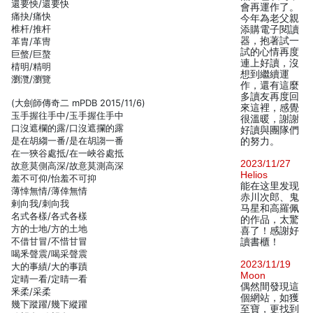
還要怏/還要快
會再運作了。
痛抉/痛快
今年為老父親
椎杆/推杆
添購電子閱讀
器，抱著試一
革胄/革冑
試的心情再度
巨螫/巨螯
連上好讀，沒
棈明/精明
想到繼續運
瀏灠/瀏覽
作，還有這麼
多讀友再度回
(大劍師傳奇二 mPDB 2015/11/6)
來這裡，感覺
玉手握往手中/玉手握住手中
很溫暖，謝謝
口沒遮欄的露/口沒遮攔的露
好讀與團隊們
是在胡縐一番/是在胡謅一番
的努力。
在一狹谷處抵/在一峽谷處抵
2023/11/27
故意莫側高深/故意莫測高深
Helios
羞不可仰/怡羞不可抑
能在这里发现
薄悻無情/薄倖無情
赤川次郎、鬼
剌向我/刺向我
马星和高羅佩
名式各樣/各式各樣
的作品，太驚
方的士地/方的土地
喜了！感謝好
不借甘冒/不惜甘冒
讀書櫃！
喝釆聲震/喝采聲震
2023/11/19
大的事績/大的事蹟
Moon
定晴一看/定睛一看
偶然間發現這
釆柔/采柔
個網站，如獲
幾下蹤躍/幾下縱躍
至寶，更找到