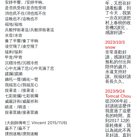
安靜半響。/安靜半晌。
年，又想在好
是否扺受得/是否抵受得
讀看點書，到
了今天，我第
消也扺不住/消也抵不住
一次在好讀把
這睌也不/這晚也不
村上春樹的收
褔地/福地
音機2讀完，
兵般悍衛著這/兵般捍衛著這
感謝好讀~
水壼/水壺
豫了半響/豫了半晌
2023/10/3
淩空飛了/凌空飛了
snow
猛剌/猛刺
非常喜歡好
讀，感謝好讀
甲胄/甲冑
無私的付出與
沉穩泠然/沉穩冷然
陪伴的歲月。
心中允滿了悲/心中充滿了悲
永遠支持好
蹂躝/蹂躪
讀。祝福好讀
嬌吒一聲/嬌叱一聲
長長久久。
我褔至心/我福至心
按著道：/接著道：
2023/9/24
七彩斑爛/七彩斑斕
Tomcat Chou
從2006年起，
威嚴詳和/威嚴祥和
好讀就這麼伴
瞋道：/嗔道：
我度過了這麼
按著眾嬌/接著眾嬌
長的時間。直
到2017.12的
(大劍師傳奇三 Vincent 2015/11/6)
噩耗傳來，我
嬴不了/贏不了
以為就此不再
撲朔迷雕/撲朔迷離
見好讀。直到