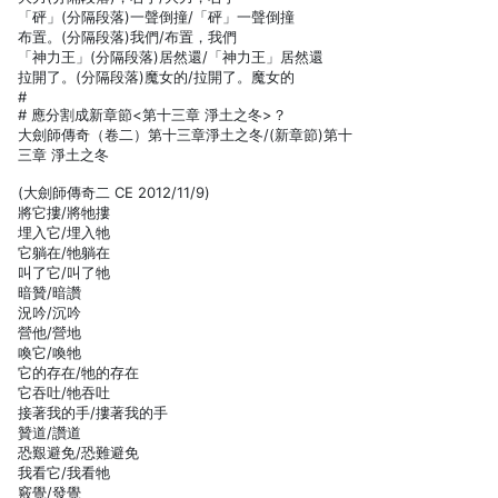
「砰」(分隔段落)一聲倒撞/「砰」一聲倒撞
布置。(分隔段落)我們/布置，我們
「神力王」(分隔段落)居然還/「神力王」居然還
拉開了。(分隔段落)魔女的/拉開了。魔女的
#
# 應分割成新章節<第十三章 淨土之冬>？
大劍師傳奇（卷二）第十三章淨土之冬/(新章節)第十
三章 淨土之冬
(大劍師傳奇二 CE 2012/11/9)
將它摟/將牠摟
埋入它/埋入牠
它躺在/牠躺在
叫了它/叫了牠
暗贊/暗讚
況吟/沉吟
營他/營地
喚它/喚牠
它的存在/牠的存在
它吞吐/牠吞吐
接著我的手/摟著我的手
贊道/讚道
恐艱避免/恐難避免
我看它/我看牠
竅覺/發覺