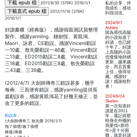
2011/9/30 (376K) 2016/1/1
私的分享，伴
我成长，感动
2012/11/16 (376K)
到我泪流。
2016/1/1
2024/9/7
Ashley
好讀書櫃《經典版》，感謝假面測試員整理
因為尋找高陽
製作。感謝yannling、鍾劍恆、黃凱鴻、
的小說知道了
好讀，也已經
Maori、詠君、CE勘誤。感謝Vincent勘誤
十年了。好讀
一10處、敖先榮勘誤一46處、Vincent勘誤
上高陽的小說
二13處、ED2015勘誤二8處、Vincent勘誤
也慢慢地持續
更新，越來越
三18處、ED2015勘誤三8處、敖先榮勘誤
全，而且質量
二43處、三39處。
上佳，值得珍
藏。感謝好
讀！感謝校對
(2012/4/7) 大劍師傳奇三錯誤甚多，幾乎
者！
每兩、三頁便有錯誤，感謝yannling提供長
篇勘誤表，感謝黃凱鴻花了好幾天修正，並
2024/6/14
Skelen
改了更多的錯誤。
第一次知道好
讀是在2011
勘誤表
：
年，還記得那
時身在外國的
(大劍師傳奇三 敖先榮 2016/1/1)
我要找<那些
拖了個禮/施了個禮
年>是十分困
棒腹/捧腹
難，就是好讀