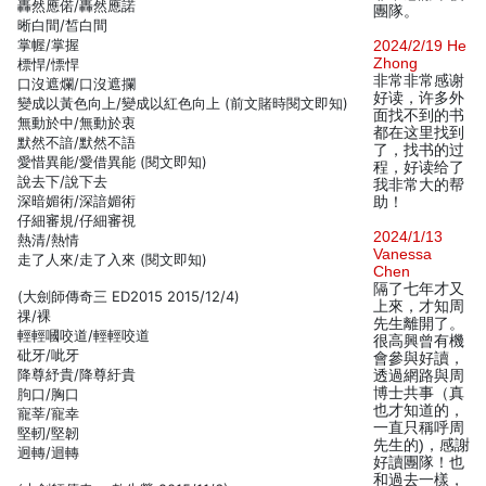
轟然應偌/轟然應諾
團隊。
晰白間/皙白間
掌幄/掌握
2024/2/19 He
Zhong
標悍/慓悍
非常非常感谢
口沒遮爛/口沒遮攔
好读，许多外
變成以黃色向上/變成以紅色向上 (前文賭時閱文即知)
面找不到的书
無動於中/無動於衷
都在这里找到
默然不諳/默然不語
了，找书的过
愛惜異能/愛借異能 (閱文即知)
程，好读给了
說去下/說下去
我非常大的帮
深暗媚術/深諳媚術
助！
仔細審規/仔細審視
2024/1/13
熱清/熱情
Vanessa
走了人來/走了入來 (閱文即知)
Chen
隔了七年才又
(大劍師傳奇三 ED2015 2015/12/4)
上來，才知周
祼/裸
先生離開了。
輕輕嘓咬道/輕輕咬道
很高興曾有機
砒牙/呲牙
會參與好讀，
降尊紓貴/降尊紆貴
透過網路與周
博士共事（真
胊口/胸口
也才知道的，
寵莘/寵幸
一直只稱呼周
堅軔/堅韌
先生的)，感謝
迥轉/迴轉
好讀團隊！也
和過去一樣，