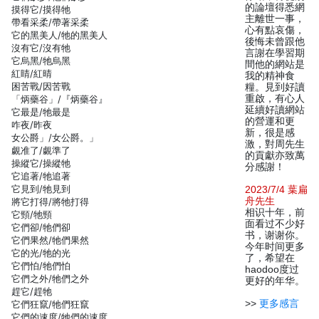
的論壇得悉網
摸得它/摸得牠
主離世一事，
帶看采柔/帶著采柔
心有點哀傷，
它的黑美人/牠的黑美人
後悔未曾跟他
沒有它/沒有牠
言謝在學習期
它烏黑/牠烏黑
間他的網站是
紅睛/紅晴
我的精神食
困苦戰/因苦戰
糧。見到好讀
重啟，有心人
「炳藥谷」/『炳藥谷』
延續好讀網站
它最是/牠最是
的營運和更
咋夜/昨夜
新，很是感
女公爵」/女公爵。」
激，對周先生
覷准了/覷準了
的貢獻亦致萬
操縱它/操縱牠
分感謝！
它追著/牠追著
它見到/牠見到
2023/7/4 葉扁
舟先生
將它打得/將牠打得
相识十年，前
它頸/牠頸
面看过不少好
它們卻/牠們卻
书，谢谢你。
它們果然/牠們果然
今年时间更多
它的光/牠的光
了，希望在
它們怕/牠們怕
haodoo度过
它們之外/牠們之外
更好的年华。
趕它/趕牠
>>
更多感言
它們狂竄/牠們狂竄
它們的速度/牠們的速度