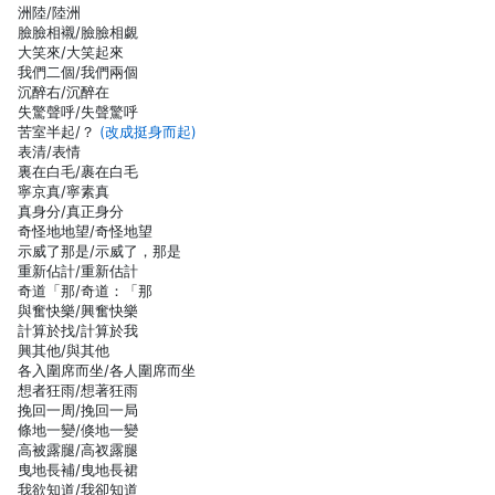
洲陸/陸洲
臉臉相襯/臉臉相覷
大笑來/大笑起來
我們二個/我們兩個
沉醉右/沉醉在
失驚聲呼/失聲驚呼
苦室半起/？
(改成挺身而起)
表清/表情
裏在白毛/裹在白毛
寧京真/寧素真
真身分/真正身分
奇怪地地望/奇怪地望
示威了那是/示威了，那是
重新佔計/重新估計
奇道「那/奇道：「那
與奮快樂/興奮快樂
計算於找/計算於我
興其他/與其他
各入圍席而坐/各人圍席而坐
想者狂雨/想著狂雨
挽回一周/挽回一局
條地一變/倏地一變
高被露腿/高衩露腿
曳地長補/曳地長裙
我欲知道/我卻知道