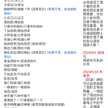
淨上人/淨土人
令我發現了電
太低佔/太低估
子書的世界。
臉貌榫和/臉貌？和 (請查原文)
(無書可查。改成臉貌
雖然我也會買
謙和)
實體書，但在
心志忑/心忐忑
這十多年間，
也會不斷在這
屠妓姣/屠姣姣
裡找書看。身
只要你和相好/只要和你相好
處香港也要十
了如指掌/瞭如指掌
分感謝創辦人
立即衰遏/立即衰竭
和製作電子書
收撮心神/收攝心神
的各位讀友，
肌肉憤突/肌肉賁突 (肌肉墳突)
感謝大家！
懸在六殿/懸在大殿
嬌叱咨起/嬌叱喝起 (請查原文)
(無書可查。改成嬌叱
2024/6/1 德瑞
克
聲起)
感谢你无私的
實進黑暗中/貫進黑暗中
分享。
自顧不瑕/自顧不暇
閒瑕/閒暇
2024/5/18 布
不如是否/不知是否
莱恩
監規/監視
《好讀》網站
傷亡枕籍/傷亡枕藉
可以說是啟蒙
一條索釣/一條索鉤
了我對文學的
興趣，一個提
凌恩/凌思
供了我自由自
神手撤下/神手撒下
在悠遊於文學
重重截了一下/重重戳了一下
書海之中的平
呲牙咧嘴/齜牙咧嘴 (教育部辭典或呲牙裂嘴)
台，太感謝