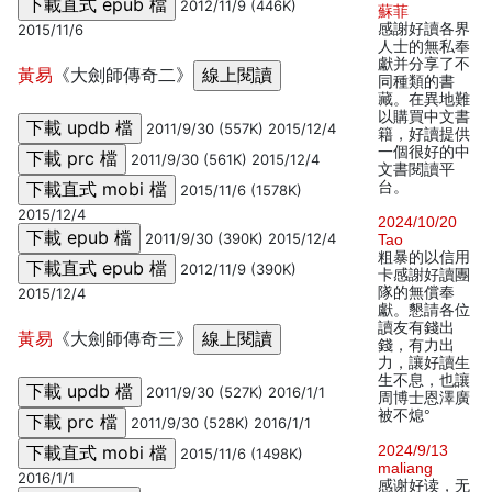
2012/11/9 (446K)
蘇菲
感謝好讀各界
2015/11/6
人士的無私奉
獻并分享了不
黃易
《大劍師傳奇二》
同種類的書
藏。在異地難
以購買中文書
2011/9/30 (557K) 2015/12/4
籍，好讀提供
一個很好的中
2011/9/30 (561K) 2015/12/4
文書閱讀平
台。
2015/11/6 (1578K)
2015/12/4
2024/10/20
2011/9/30 (390K) 2015/12/4
Tao
粗暴的以信用
2012/11/9 (390K)
卡感謝好讀團
隊的無償奉
2015/12/4
獻。懇請各位
讀友有錢出
黃易
《大劍師傳奇三》
錢，有力出
力，讓好讀生
生不息，也讓
2011/9/30 (527K) 2016/1/1
周博士恩澤廣
被不熄°
2011/9/30 (528K) 2016/1/1
2024/9/13
2015/11/6 (1498K)
maliang
2016/1/1
感谢好读，无