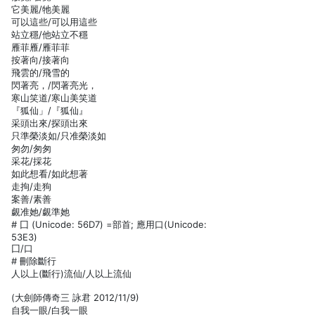
它美麗/牠美麗
可以這些/可以用這些
站立穩/他站立不穩
雁菲雁/雁菲菲
按著向/接著向
飛雲的/飛雪的
閃著亮，/閃著亮光，
寒山笑道/寒山美笑道
『狐仙」/『狐仙』
采頭出來/探頭出來
只準榮淡如/只准榮淡如
匆勿/匆匆
采花/採花
如此想看/如此想著
走拘/走狗
案善/素善
覷准她/覷準她
# 囗 (Unicode: 56D7) =部首; 應用口(Unicode:
53E3)
囗/口
# 刪除斷行
人以上(斷行)流仙/人以上流仙
(大劍師傳奇三 詠君 2012/11/9)
自我一眼/白我一眼