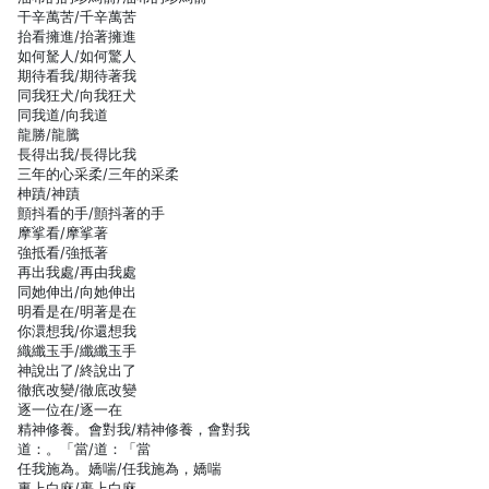
干辛萬苦/千辛萬苦
抬看擁進/抬著擁進
如何駑人/如何驚人
期待看我/期待著我
同我狂犬/向我狂犬
同我道/向我道
龍勝/龍騰
長得出我/長得比我
三年的心采柔/三年的采柔
柛蹟/神蹟
顫抖看的手/顫抖著的手
摩挲看/摩挲著
強抵看/強抵著
再出我處/再由我處
同她伸出/向她伸出
明看是在/明著是在
你澴想我/你還想我
織纖玉手/纖纖玉手
神說出了/終說出了
徹疧改變/徹底改變
逐一位在/逐一在
精神修養。會對我/精神修養，會對我
道：。「當/道：「當
任我施為。嬌喘/任我施為，嬌喘
裏上白麻/裹上白麻