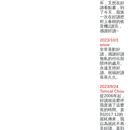
年，又想在好
讀看點書，到
了今天，我第
一次在好讀把
村上春樹的收
音機2讀完，
感謝好讀~
2023/10/3
snow
非常喜歡好
讀，感謝好讀
無私的付出與
陪伴的歲月。
永遠支持好
讀。祝福好讀
長長久久。
2023/9/24
Tomcat Chou
從2006年起，
好讀就這麼伴
我度過了這麼
長的時間。直
到2017.12的
噩耗傳來，我
以為就此不再
見好讀。直到