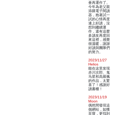
會再運作了。
今年為老父親
添購電子閱讀
器，抱著試一
試的心情再度
連上好讀，沒
想到繼續運
作，還有這麼
多讀友再度回
來這裡，感覺
很溫暖，謝謝
好讀與團隊們
的努力。
2023/11/27
Helios
能在这里发现
赤川次郎、鬼
马星和高羅佩
的作品，太驚
喜了！感謝好
讀書櫃！
2023/11/19
Moon
偶然間發現這
個網站，如獲
至寶，更找到