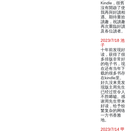
Kindle，很舊
沒有開啟了使
我再與好讀相
遇。期待重拾
讀趣，祝讀趣
再次重臨好讀
及各位讀者。
2023/7/18 池
子
十年前发现好
读，获得了很
多排版非常好
的电子书，现
在还有当年下
载的很多书存
在kindle里。
好久没来竟发
现版主周先生
已经过世令人
不胜唏嘘。感
谢周先生带来
好读，给予纷
繁复杂的网络
一方书香雅
地。
2023/7/14 甲