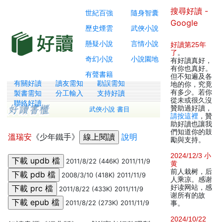
搜尋好讀 -
世紀百強
隨身智囊
Google
歷史煙雲
武俠小說
懸疑小說
言情小說
好讀第25年
了
。
奇幻小說
小說園地
有好讀真好，
有你也真好。
有聲書籍
但不知遍及各
有關好讀
讀友需知
勘誤需知
地的你，究竟
有多少。若你
製書需知
分工輸入
支持好讀
從未或很久沒
聯絡好讀
贊助過好讀，
武俠小說 書目
請按這裡
，贊
助好讀也讓我
們知道你的鼓
溫瑞安
《少年鐵手》
說明
勵與支持。
2024/12/3 小
2011/8/22 (446K) 2011/11/9
黄
前人栽树，后
2008/3/10 (418K) 2011/11/9
人乘凉。感谢
好读网站，感
2011/8/22 (433K) 2011/11/9
谢所有的故
2011/8/22 (273K) 2011/11/9
事。
2024/10/22