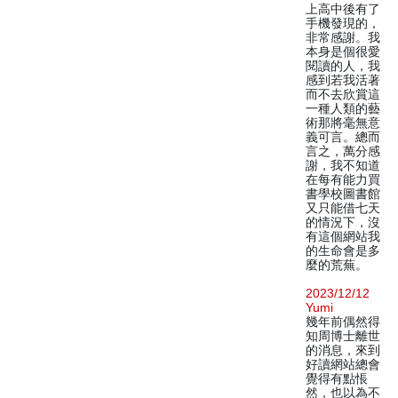
上高中後有了
手機發現的，
非常感謝。我
本身是個很愛
閱讀的人，我
感到若我活著
而不去欣賞這
一種人類的藝
術那將毫無意
義可言。總而
言之，萬分感
謝，我不知道
在每有能力買
書學校圖書館
又只能借七天
的情況下，沒
有這個網站我
的生命會是多
麼的荒蕪。
2023/12/12
Yumi
幾年前偶然得
知周博士離世
的消息，來到
好讀網站總會
覺得有點悵
然，也以為不