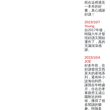
然在這裡遇見
一本本的好
書，真心感謝
好讀！
2023/10/7
Young
自2017年後，
時隔六年才發
現好讀又開始
運作了，真的
充滿深深感
謝。
2023/10/4
JOE
好多年前，在
好讀發現艾西
莫夫的基地系
列，還有科小
說海伯利昂，
讓我在年輕歲
月，住在忠孝
東路旁玉成公
園附近的時
候，獲得了很
多閱讀的樂
趣。時隔多