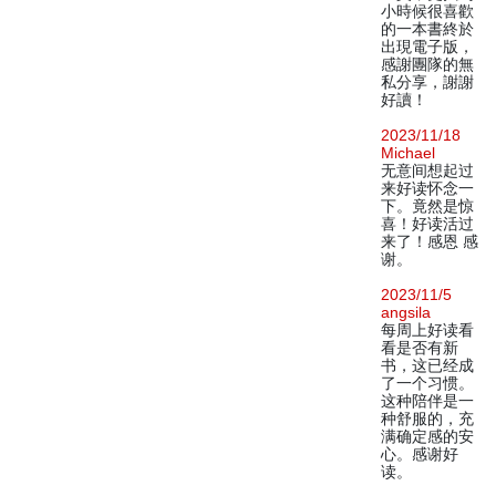
小時候很喜歡
的一本書終於
出現電子版，
感謝團隊的無
私分享，謝謝
好讀！
2023/11/18
Michael
无意间想起过
来好读怀念一
下。竟然是惊
喜！好读活过
来了！感恩 感
谢。
2023/11/5
angsila
每周上好读看
看是否有新
书，这已经成
了一个习惯。
这种陪伴是一
种舒服的，充
满确定感的安
心。感谢好
读。