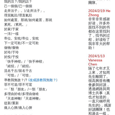
我的活？/我的話？
團隊。
己一個個/已一個個
走井法子」。)/走井法子」。
2024/2/19 He
Zhong
理屈氣壯/理直氣壯
非常非常感谢
如何處置。那就/如何處置，那就
好读，许多外
累死。/累死。」
面找不到的书
於家/于家
都在这里找到
一洋/一樣
了，找书的过
帝位。安枕/帝位，安枕
程，好读给了
下一定可欺/不一定可欺
我非常大的帮
做物/傲物
助！
於玲/于玲
2024/1/13
於投/于投
Vanessa
「快手神楷』/「快手神楷」
Chen
『絕招」/『絕招』
隔了七年才又
流名千古/留名千古
上來，才知周
「可惜』/「可惜」
先生離開了。
準教我無故？/?
(改成誰教我無敵？)
很高興曾有機
罪不可道/罪不可逭
會參與好讀，
透過網路與周
一「類『朋友』/一類『朋友』
博士共事（真
多理由於啥/多理由做啥
也才知道的，
『天道神鞭/『天道神鞭』
一直只稱呼周
從新/重新
先生的)，感謝
痛人心脾/痛入心脾
好讀團隊！也
和過去一樣，