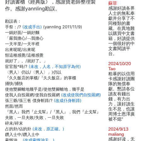
好讀書櫃《經典版》，感謝寶老師整理製
蘇菲
作。感謝yannling勘誤。
感謝好讀各界
人士的無私奉
獻并分享了不
勘誤表：
同種類的書
手祭：/?
(改成手出)
(yannling 2011/11/9)
藏。在異地難
一鍋好面/一鍋好麵
以購買中文書
「嚴我擔心/﹁我擔心
籍，好讀提供
一個很好的中
一天半里/一天半裡
文書閱讀平
出來呢呢/出來呢
台。
頸這種感覺/這種感覺
就好了」。/就好了。」
2024/10/20
宦官殷*時/?
(未改，人名，不知原字為何)
Tao
〈男人〉仍以/〈男人〉」)仍以
粗暴的以信用
『久久飯店的掌櫃/『久久飯店』的掌櫃
卡感謝好讀團
捅快/捕快
隊的無償奉
獻。懇請各位
使他雙腳離地幾乎是/使他雙腳離地，幾乎是
讀友有錢出
使我人自投羅網/使我自投羅網
(改成使我們自投羅網)
錢，有力出
張三爺/張三爸 僕身斬蹄/?
(改成仆身斬蹄)
力，讓好讀生
然面/然而
生不息，也讓
『黑人』我們『止戈幫』/『黑人』，我們『止戈幫』
周博士恩澤廣
夫敗，一旦夫敗/失敗，一旦失敗
被不熄°
碎未/碎末
占的卦/佔的卦
(未改，原正確。)
2024/9/13
maliang
鑽入士中/鑽入土中
感谢好读，无
豪慨沖。
(改成豪慨沖天。)