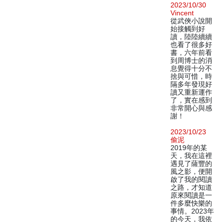
2023/10/30
Vincent
從武俠小說開
始接觸到好
讀，陸陸續續
也看了很多好
書，六年前看
到周博士的消
息覺得十分不
捨與可惜，時
隔多年發現好
讀又重新運作
了，實在感到
非常開心與感
謝！
2023/10/23
偷泥
2019年的某
天，我在這裡
遇見了薩豐的
風之影，便開
啟了我的閱讀
之路，才知道
原來閱讀是一
件多麼快樂的
事情。2023年
的今天，我依