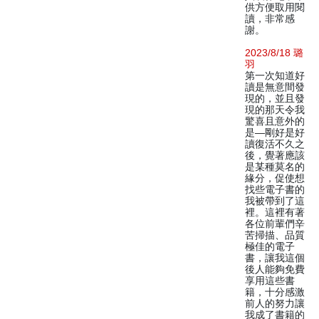
供方便取用閱
讀，非常感
謝。
2023/8/18 璐
羽
第一次知道好
讀是無意間發
現的，並且發
現的那天令我
驚喜且意外的
是—剛好是好
讀復活不久之
後，覺著應該
是某種莫名的
緣分，促使想
找些電子書的
我被帶到了這
裡。這裡有著
各位前輩們辛
苦掃描、品質
極佳的電子
書，讓我這個
後人能夠免費
享用這些書
籍，十分感激
前人的努力讓
我成了書籍的