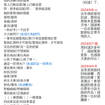
他的須腳/他的鬚角
《好讀》了。
發上已略染霜/髮上已略染霜
問：那李鏡花呢/問：「那李鏡花呢
2024/5/8 rc
她的後發/她的後髮
去年偶然發現
發雨/髮雨
好讀，覺得這
裡根本是寶藏
身裁/身材
天地！謝謝每
參須/參鬚
一位在幕後默
一幹好手/一干好手
默耕耘文學天
大力錯愕/?
(改成大為錯愕)
地的人。
一隻有從她緊抿紅唇/只有從她緊抿紅唇
緊抿紅唇時才可發現/緊抿紅唇時，才可發現
2024/5/7 呢
沒定的把握/沒一定的把握
用好讀許多年
首望相助/守望相助
了，感謝重新
更新，也感謝
蒼自為由/蒼白為由
大家的付出！
心死了呀廠/心死了呀！」
趟這一蹚渾水/?
(改成蹚這一淌渾水)
2024/4/4 R
萬世萬年/萬世，萬年
這里居然能找
削切/剴切
到哈維爾．西
御寒/禦寒
耶拉的書！驚
終生大事/終身大事
喜萬分！希望
郁色/憂色
(改成鬱色)
能讀到更多這
位歷史小說大
野貓瞄瞄/野貓喵喵
師的作品！感
遷回曲折/迂迴曲折
恩每一位好讀
｜｜｜種透徹/｜｜一種透徹
團隊！
到頭來這是/到頭來還是