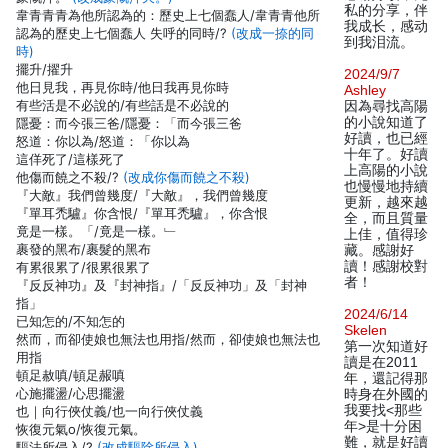
私的分享，伴
韋青青青為他所認為的：歷史上七個蠢人/韋青青他所
我成长，感动
認為的歷史上七個蠢人 失呼的同時/?
(改成一捺的同
到我泪流。
時)
擺升/擢升
2024/9/7
他日見我，再見你時/他日我再見你時
Ashley
有些活是不必說的/有些話是不必說的
因為尋找高陽
的小說知道了
隱憂：而今張三爸/隱憂：「而今張三爸
好讀，也已經
怒道：你以為/怒道：「你以為
十年了。好讀
這佯死了/這樣死了
上高陽的小說
他傷而饒之不殺/?
(改成你傷而饒之不殺)
也慢慢地持續
『大敵』我們曾幾度/『大敵』，我們曾幾度
更新，越來越
『單耳禿驢』你含恨/『單耳禿驢』，你含恨
全，而且質量
竟是一樣。「/竟是一樣。﹂
上佳，值得珍
裹發的黑布/裹髮的黑布
藏。感謝好
讀！感謝校對
有累很累了/很累很累了
者！
『反反神功』及『封神指』/「反反神功」及「封神
指」
2024/6/14
已知怎的/不知怎的
Skelen
然而，而卻使娘也無法也用指/然而，卻使娘也無法也
第一次知道好
用指
讀是在2011
頓足赦嗔/頓足赧嗔
年，還記得那
心施擺盪/心思擺盪
時身在外國的
我要找<那些
也｜向行俠仗義/也一向行俠仗義
年>是十分困
恢復元氣о/恢復元氣。
難，就是好讀
驅法所侵入/?
(改成驅除所侵入)