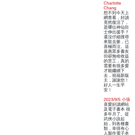
Charlotte
Chang
想不到今天上
網查看，好讀
竟然復活了，
是哪位神仙壯
士伸出援手？
還沒仔細搜尋
來龍去脈，已
喜極而泣。這
嘉惠眾多書友
但卻無啥收益
的苦工，真的
需要有很多愛
才能繼續下
去，祝福新版
主，謝謝您！
好人一生平
安！
2023/9/5 小張
喜愛好讀網站
及電子書本 很
多年月了。從
武俠小說起
始，到各種書
類，幸得有心
人製作電子本