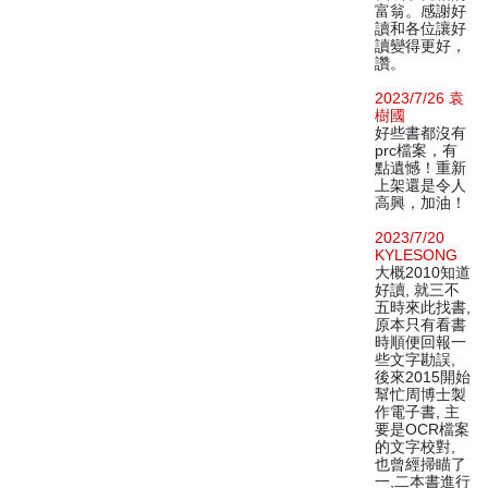
富翁。感謝好
讀和各位讓好
讀變得更好，
讚。
2023/7/26 袁
樹國
好些書都沒有
prc檔案，有
點遺憾！重新
上架還是令人
高興，加油！
2023/7/20
KYLESONG
大概2010知道
好讀, 就三不
五時來此找書,
原本只有看書
時順便回報一
些文字勘誤,
後來2015開始
幫忙周博士製
作電子書, 主
要是OCR檔案
的文字校對,
也曾經掃瞄了
一,二本書進行