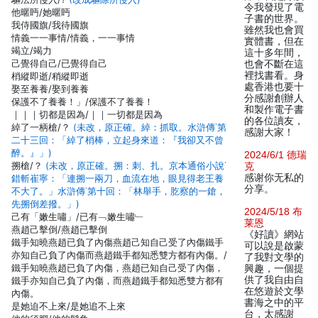
令我發現了電
他暱眄/她暱眄
子書的世界。
我侍國旗/我待國旗
雖然我也會買
情義一一事情/情義，一一事情
實體書，但在
竭立/竭力
這十多年間，
己覺得自己/已覺得自己
也會不斷在這
裡找書看。身
梢縱即逝/稍縱即逝
處香港也要十
娶至養養/娶到養養
分感謝創辦人
保護不了養養！」/保護不了養養！
和製作電子書
｜｜｜切都是因為/｜｜一切都是因為
的各位讀友，
綽了一柄槍/？
(未改，原正確。綽：抓取。水滸傳˙第
感謝大家！
二十三回：「綽了梢棒，立起身來道：『我卻又不曾
醉。』」)
2024/6/1 德瑞
搠槍/？
(未改，原正確。搠：刺、扎。京本通俗小說˙
克
感谢你无私的
錯斬崔寧：「連搠一兩刀，血流在地，眼見得老王養
分享。
不大了。」水滸傳˙第十回：「林舉手，肐察的一鎗，
先搠倒差撥。」)
2024/5/18 布
己有「嫩生嘯」/已有﹁嫩生嘯﹂
莱恩
燕趙己擊倒/燕趙已擊倒
《好讀》網站
鐵手知曉燕趙已負了內傷燕趙己知自己受了內傷鐵手
可以說是啟蒙
亦知自己負了內傷而燕趙鐵手都知悉雙方都有內傷。/
了我對文學的
鐵手知曉燕趙已負了內傷，燕趙已知自己受了內傷，
興趣，一個提
供了我自由自
鐵手亦知自己負了內傷，而燕趙鐵手都知悉雙方都有
在悠遊於文學
內傷。
書海之中的平
是她迫不上來/是她追不上來
台，太感謝