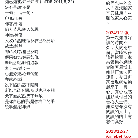
知已知彼/知己知彼 (mPDB 2011/8/22)
給周先生的文
決不是/絕不是
末＂祝您闔家
一句；﹁/一句：﹁
平安健康＂～
願他家人心安
印像/印象
～
佈署/部署
陷人苦思/陷入苦思
2024/1/7 強
神憎/神僧
第一次知道好
反攻己然開始/反攻已然開始
讀的時間不
赦然/赧然
久，大約兩年
都己及時/都已及時
前。當時常在
疾惡如仇/嫉惡如仇
這裡挖寶，本
來很擔心網站
睚毗必報/睚眥必報
會隨著周博士
道；﹁/道：﹁
離世而無法再
心無旁鶩/心無旁騖
運作，今日再
亦或/抑或
來發現網站動
設下陷餅/設下陷阱
起來了，真
所以也己不關/所以也已不關
心、真心地感
天下無故這/天下無敵
謝願意付出的
是你自已的手/是你自己的手
善心人士們。
無法想像沒有
殺手鑭/殺手鐧
閱讀的人生，
閱讀的路上有
您們真好。
2023/12/27
Annabel Kuo