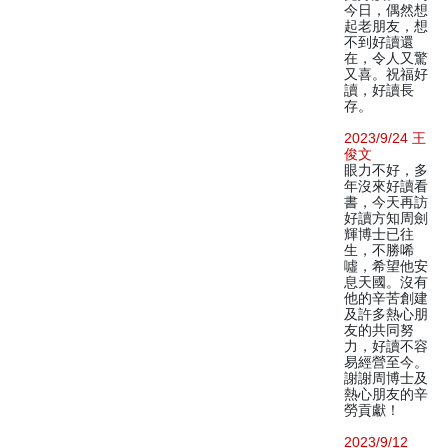
今日，偶然想
起老朋友，想
不到好讀還
在，令人又驚
又喜。祝福好
讀，好讀長
存。
2023/9/24 王
俊文
眼力不好，多
年沒來好讀看
書，今天再訪
好讀方知周劍
輝博士已往
生，不勝唏
噓，希望他安
息天國。沒有
他的辛苦創建
及許多熱心朋
友的共同努
力，好讀不容
易經營至今。
謝謝周博士及
熱心朋友的辛
勞貢獻！
2023/9/12