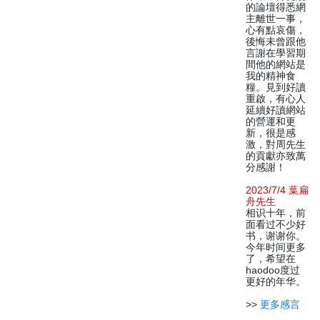
的論壇得悉網
主離世一事，
心有點哀傷，
後悔未曾跟他
言謝在學習期
間他的網站是
我的精神食
糧。見到好讀
重啟，有心人
延續好讀網站
的營運和更
新，很是感
激，對周先生
的貢獻亦致萬
分感謝！
2023/7/4 葉扁
舟先生
相识十年，前
面看过不少好
书，谢谢你。
今年时间更多
了，希望在
haodoo度过
更好的年华。
>>
更多感言