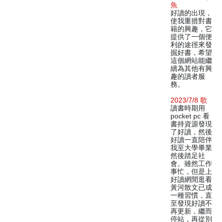
魚
好讀的出現，
使我重措對書
籍的興趣，它
提供了一個便
利的途徑來發
掘好書，希望
這個網站能繼
續為其他有興
趣的讀者服
務。
2023/7/8 歌
讀書時期用
pocket pc 看
書持資源發現
了好讀，然後
好讀一直陪伴
我至大學畢業
然後踏足社
會。雖然工作
事忙，但是上
好讀網閒逛看
黃河散文已成
一種習慣，直
至發現好讀不
再更新，繼而
停站，再從別