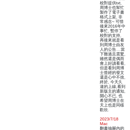
校對提供txt,
周博士也幫忙
製作了電子書
格式上架, 非
常感念~ 可惜
後來2016年中
事忙, 暫停了
校對的支持,
再後來就是看
到周博士由友
人的公告....當
下難過且震驚,
雖然還是偶而
會上好讀看看,
但是看到周博
士曾經的發文
還是心中不捨,
終於, 今天久
違的上線,看到
新版主的通知,
開心不已, 也
希望周博士在
天上也是同樣
歡欣.
2023/7/18
Mac
翻書抽屜內的