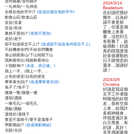
攻向鐵書/攻向鐵手
2024/3/14
一丸神坭/一丸神泥
Beatlebum
全楂在他的手中/?
(改成全握在他的手中)
在好讀挖寶好
飽食山莊/飲食山莊
幾年，以為好
讀不會更新
笑首/笑著
了，但還是偶
吞並/吞併
爾會上來看
農然不賣你/?
(依然不賣你)
看，沒想到又
老於/老于
有新書了，超
卻不知道卻交不上/?
(改成卻不知道為何卻交不上)
級感動！好讀
不給機會你們/不給你們機會
真的陪我渡過
落山就能落山/下山就能下山
好多個通勤的
我夠看得出/我能夠看得出
日子跟愜意的
週末，謝謝好
十指駢伸/?
(未改，原正確。)
讀！
插上一手。/插上一手。」
占長的便宜/佔長的便宜
2024/3/9
摩掌著光頭/?
(改成摩挲著光頭)
Christine
兔不了/免不了
好讀是我這個
微微一蹩/微微一蹙
文字工作者隨
濃胡/濃鬍
時隨地的好朋
一條毛孔/一個毛孔
友，我有空就
上來，給我許
愚駿/愚騃
多精神糧食，
溫辣於/溫辣子
伴我度過許多
要是不溫辣子/要不是溫辣子
白天黑夜，有
孿劃籌組/?
(改成籌劃籌組)
好讀，真好！
光額/光頭
非常感謝幕後