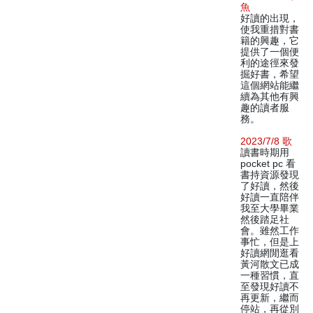
魚
好讀的出現，
使我重措對書
籍的興趣，它
提供了一個便
利的途徑來發
掘好書，希望
這個網站能繼
續為其他有興
趣的讀者服
務。
2023/7/8 歌
讀書時期用
pocket pc 看
書持資源發現
了好讀，然後
好讀一直陪伴
我至大學畢業
然後踏足社
會。雖然工作
事忙，但是上
好讀網閒逛看
黃河散文已成
一種習慣，直
至發現好讀不
再更新，繼而
停站，再從別