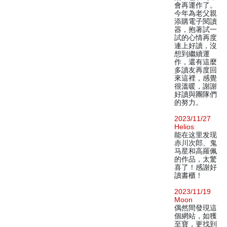
會再運作了。
今年為老父親
添購電子閱讀
器，抱著試一
試的心情再度
連上好讀，沒
想到繼續運
作，還有這麼
多讀友再度回
來這裡，感覺
很溫暖，謝謝
好讀與團隊們
的努力。
2023/11/27
Helios
能在这里发现
赤川次郎、鬼
马星和高羅佩
的作品，太驚
喜了！感謝好
讀書櫃！
2023/11/19
Moon
偶然間發現這
個網站，如獲
至寶，更找到