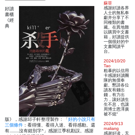
蘇菲
感謝好讀各界
好讀
人士的無私奉
書櫃
獻并分享了不
《經
同種類的書
典
藏。在異地難
以購買中文書
籍，好讀提供
一個很好的中
文書閱讀平
台。
2024/10/20
Tao
粗暴的以信用
卡感謝好讀團
隊的無償奉
獻。懇請各位
讀友有錢出
錢，有力出
力，讓好讀生
生不息，也讓
周博士恩澤廣
被不熄°
版》，感謝邱子軒整理製作：「
好的小說只有
2024/9/13
三個條件
：看得懂、看得入迷、看得感動。還
maliang
有........沒有錯別字^」感謝江季杭勘誤。感謝
感谢好读，无