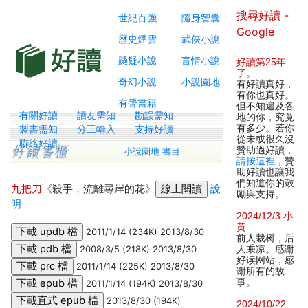
搜尋好讀 -
世紀百強
隨身智囊
Google
歷史煙雲
武俠小說
懸疑小說
言情小說
好讀第25年
了
。
奇幻小說
小說園地
有好讀真好，
有你也真好。
有聲書籍
但不知遍及各
有關好讀
讀友需知
勘誤需知
地的你，究竟
有多少。若你
製書需知
分工輸入
支持好讀
從未或很久沒
聯絡好讀
贊助過好讀，
小說園地 書目
請按這裡
，贊
助好讀也讓我
們知道你的鼓
九把刀
《殺手，流離尋岸的花》
說
勵與支持。
明
2024/12/3 小
黄
2011/1/14 (234K) 2013/8/30
前人栽树，后
2008/3/5 (218K) 2013/8/30
人乘凉。感谢
好读网站，感
2011/1/14 (225K) 2013/8/30
谢所有的故
事。
2011/1/14 (194K) 2013/8/30
2013/8/30 (194K)
2024/10/22