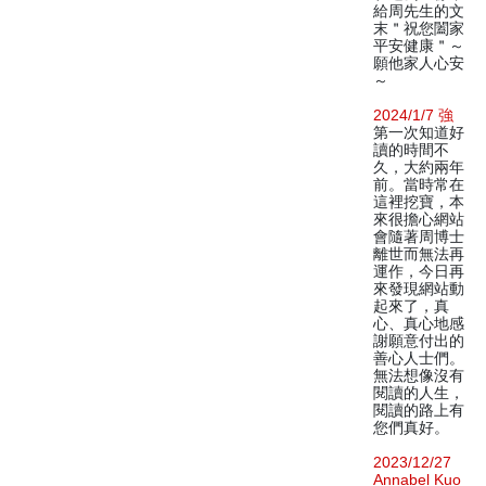
給周先生的文
末＂祝您闔家
平安健康＂～
願他家人心安
～
2024/1/7 強
第一次知道好
讀的時間不
久，大約兩年
前。當時常在
這裡挖寶，本
來很擔心網站
會隨著周博士
離世而無法再
運作，今日再
來發現網站動
起來了，真
心、真心地感
謝願意付出的
善心人士們。
無法想像沒有
閱讀的人生，
閱讀的路上有
您們真好。
2023/12/27
Annabel Kuo