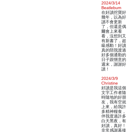
2024/3/14
Beatlebum
在好讀挖寶好
幾年，以為好
讀不會更新
了，但還是偶
爾會上來看
看，沒想到又
有新書了，超
級感動！好讀
真的陪我渡過
好多個通勤的
日子跟愜意的
週末，謝謝好
讀！
2024/3/9
Christine
好讀是我這個
文字工作者隨
時隨地的好朋
友，我有空就
上來，給我許
多精神糧食，
伴我度過許多
白天黑夜，有
好讀，真好！
非常感謝幕後