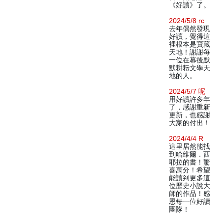
《好讀》了。
2024/5/8 rc
去年偶然發現
好讀，覺得這
裡根本是寶藏
天地！謝謝每
一位在幕後默
默耕耘文學天
地的人。
2024/5/7 呢
用好讀許多年
了，感謝重新
更新，也感謝
大家的付出！
2024/4/4 R
這里居然能找
到哈維爾．西
耶拉的書！驚
喜萬分！希望
能讀到更多這
位歷史小說大
師的作品！感
恩每一位好讀
團隊！