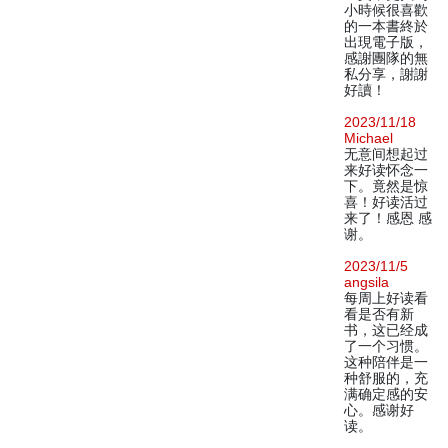
小時候很喜歡
的一本書終於
出現電子版，
感謝團隊的無
私分享，謝謝
好讀！
2023/11/18
Michael
无意间想起过
来好读怀念一
下。竟然是惊
喜！好读活过
来了！感恩 感
谢。
2023/11/5
angsila
每周上好读看
看是否有新
书，这已经成
了一个习惯。
这种陪伴是一
种舒服的，充
满确定感的安
心。感谢好
读。