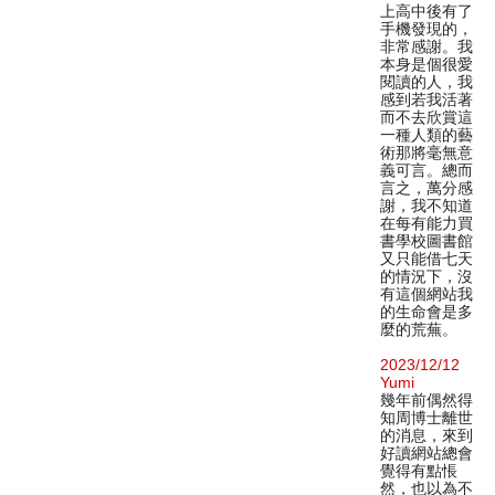
上高中後有了
手機發現的，
非常感謝。我
本身是個很愛
閱讀的人，我
感到若我活著
而不去欣賞這
一種人類的藝
術那將毫無意
義可言。總而
言之，萬分感
謝，我不知道
在每有能力買
書學校圖書館
又只能借七天
的情況下，沒
有這個網站我
的生命會是多
麼的荒蕪。
2023/12/12
Yumi
幾年前偶然得
知周博士離世
的消息，來到
好讀網站總會
覺得有點悵
然，也以為不