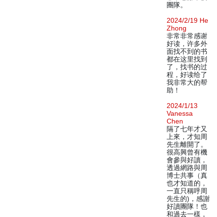
團隊。
2024/2/19 He
Zhong
非常非常感谢
好读，许多外
面找不到的书
都在这里找到
了，找书的过
程，好读给了
我非常大的帮
助！
2024/1/13
Vanessa
Chen
隔了七年才又
上來，才知周
先生離開了。
很高興曾有機
會參與好讀，
透過網路與周
博士共事（真
也才知道的，
一直只稱呼周
先生的)，感謝
好讀團隊！也
和過去一樣，