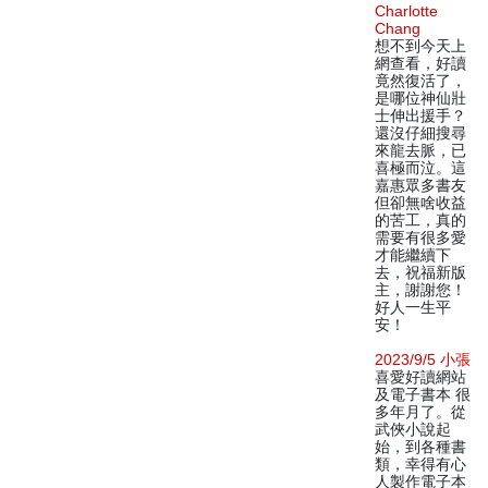
Charlotte
Chang
想不到今天上
網查看，好讀
竟然復活了，
是哪位神仙壯
士伸出援手？
還沒仔細搜尋
來龍去脈，已
喜極而泣。這
嘉惠眾多書友
但卻無啥收益
的苦工，真的
需要有很多愛
才能繼續下
去，祝福新版
主，謝謝您！
好人一生平
安！
2023/9/5 小張
喜愛好讀網站
及電子書本 很
多年月了。從
武俠小說起
始，到各種書
類，幸得有心
人製作電子本