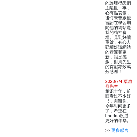
的論壇得悉網
主離世一事，
心有點哀傷，
後悔未曾跟他
言謝在學習期
間他的網站是
我的精神食
糧。見到好讀
重啟，有心人
延續好讀網站
的營運和更
新，很是感
激，對周先生
的貢獻亦致萬
分感謝！
2023/7/4 葉扁
舟先生
相识十年，前
面看过不少好
书，谢谢你。
今年时间更多
了，希望在
haodoo度过
更好的年华。
>>
更多感言