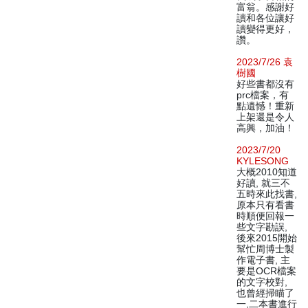
富翁。感謝好
讀和各位讓好
讀變得更好，
讚。
2023/7/26 袁
樹國
好些書都沒有
prc檔案，有
點遺憾！重新
上架還是令人
高興，加油！
2023/7/20
KYLESONG
大概2010知道
好讀, 就三不
五時來此找書,
原本只有看書
時順便回報一
些文字勘誤,
後來2015開始
幫忙周博士製
作電子書, 主
要是OCR檔案
的文字校對,
也曾經掃瞄了
一,二本書進行