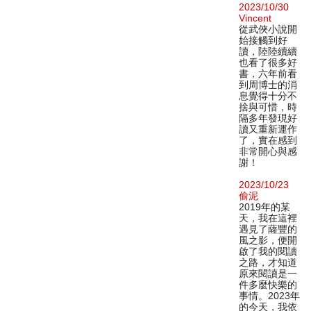
2023/10/30
Vincent
從武俠小說開
始接觸到好
讀，陸陸續續
也看了很多好
書，六年前看
到周博士的消
息覺得十分不
捨與可惜，時
隔多年發現好
讀又重新運作
了，實在感到
非常開心與感
謝！
2023/10/23
偷泥
2019年的某
天，我在這裡
遇見了薩豐的
風之影，便開
啟了我的閱讀
之路，才知道
原來閱讀是一
件多麼快樂的
事情。2023年
的今天，我依