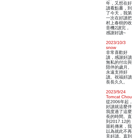
年，又想在好
讀看點書，到
了今天，我第
一次在好讀把
村上春樹的收
音機2讀完，
感謝好讀~
2023/10/3
snow
非常喜歡好
讀，感謝好讀
無私的付出與
陪伴的歲月。
永遠支持好
讀。祝福好讀
長長久久。
2023/9/24
Tomcat Chou
從2006年起，
好讀就這麼伴
我度過了這麼
長的時間。直
到2017.12的
噩耗傳來，我
以為就此不再
見好讀。直到