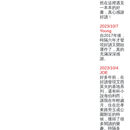
然在這裡遇見
一本本的好
書，真心感謝
好讀！
2023/10/7
Young
自2017年後，
時隔六年才發
現好讀又開始
運作了，真的
充滿深深感
謝。
2023/10/4
JOE
好多年前，在
好讀發現艾西
莫夫的基地系
列，還有科小
說海伯利昂，
讓我在年輕歲
月，住在忠孝
東路旁玉成公
園附近的時
候，獲得了很
多閱讀的樂
趣。時隔多