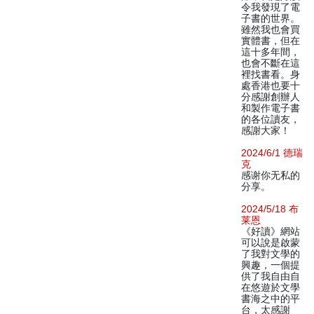
令我發現了電
子書的世界。
雖然我也會買
實體書，但在
這十多年間，
也會不斷在這
裡找書看。身
處香港也要十
分感謝創辦人
和製作電子書
的各位讀友，
感謝大家！
2024/6/1 德瑞
克
感谢你无私的
分享。
2024/5/18 布
莱恩
《好讀》網站
可以說是啟蒙
了我對文學的
興趣，一個提
供了我自由自
在悠遊於文學
書海之中的平
台，太感謝