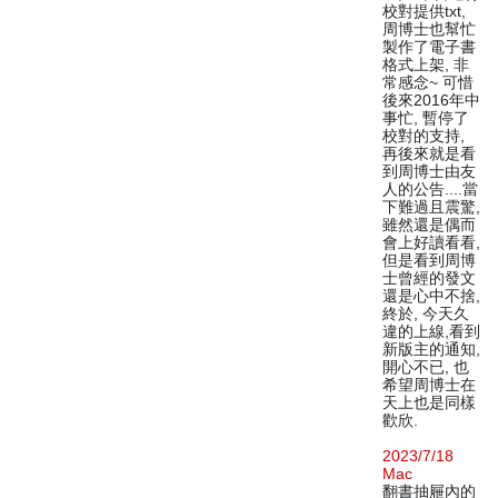
校對提供txt,
周博士也幫忙
製作了電子書
格式上架, 非
常感念~ 可惜
後來2016年中
事忙, 暫停了
校對的支持,
再後來就是看
到周博士由友
人的公告....當
下難過且震驚,
雖然還是偶而
會上好讀看看,
但是看到周博
士曾經的發文
還是心中不捨,
終於, 今天久
違的上線,看到
新版主的通知,
開心不已, 也
希望周博士在
天上也是同樣
歡欣.
2023/7/18
Mac
翻書抽屜內的