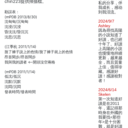
chin223提供掃描檔。
私的分享，伴
我成长，感动
勘誤表：
到我泪流。
(mPDB 2013/8/30)
2024/9/7
沈甸甸/沉甸甸
Ashley
沈浸/沉浸
因為尋找高陽
昏沈沈/昏沉沉
的小說知道了
沈思/沉思
好讀，也已經
十年了。好讀
(江季杭 2011/1/14)
上高陽的小說
脫了褲子說上的色情/脫了褲子就上的色情
也慢慢地持續
昂首閑步/昂首闊步
更新，越來越
我與我的讀者 <--開頭沒空兩格
全，而且質量
上佳，值得珍
藏。感謝好
(mPDB 2011/1/14)
讀！感謝校對
低沈/低沉
者！
沈默/沉默
沈悶/沉悶
2024/6/14
發表時問/發表時間
Skelen
第一次知道好
讀是在2011
年，還記得那
時身在外國的
我要找<那些
年>是十分困
難，就是好讀