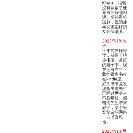
Kindle，很舊
沒有開啟了使
我再與好讀相
遇。期待重拾
讀趣，祝讀趣
再次重臨好讀
及各位讀者。
2023/7/18 池
子
十年前发现好
读，获得了很
多排版非常好
的电子书，现
在还有当年下
载的很多书存
在kindle里。
好久没来竟发
现版主周先生
已经过世令人
不胜唏嘘。感
谢周先生带来
好读，给予纷
繁复杂的网络
一方书香雅
地。
2023/7/14 甲