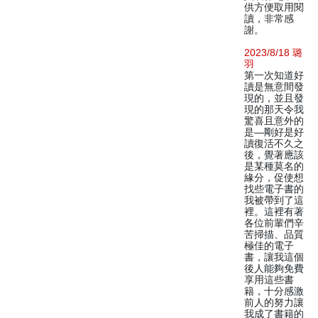
供方便取用閱
讀，非常感
謝。
2023/8/18 璐
羽
第一次知道好
讀是無意間發
現的，並且發
現的那天令我
驚喜且意外的
是—剛好是好
讀復活不久之
後，覺著應該
是某種莫名的
緣分，促使想
找些電子書的
我被帶到了這
裡。這裡有著
各位前輩們辛
苦掃描、品質
極佳的電子
書，讓我這個
後人能夠免費
享用這些書
籍，十分感激
前人的努力讓
我成了書籍的