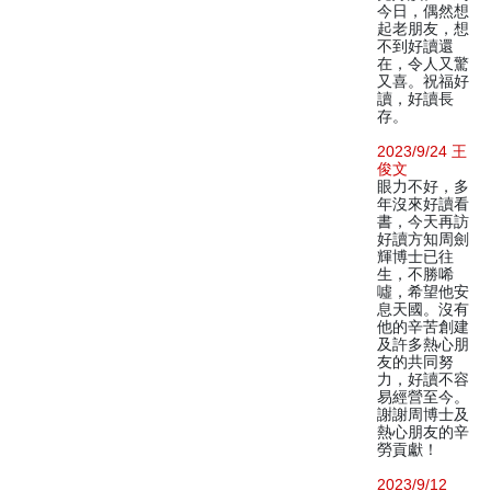
今日，偶然想
起老朋友，想
不到好讀還
在，令人又驚
又喜。祝福好
讀，好讀長
存。
2023/9/24 王
俊文
眼力不好，多
年沒來好讀看
書，今天再訪
好讀方知周劍
輝博士已往
生，不勝唏
噓，希望他安
息天國。沒有
他的辛苦創建
及許多熱心朋
友的共同努
力，好讀不容
易經營至今。
謝謝周博士及
熱心朋友的辛
勞貢獻！
2023/9/12