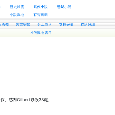
囊
歷史煙雲
武俠小說
懸疑小說
說
小說園地
有聲書籍
誤需知
製書需知
分工輸入
支持好讀
聯絡好讀
小說園地 書目
感謝Gilbert勘誤33處。