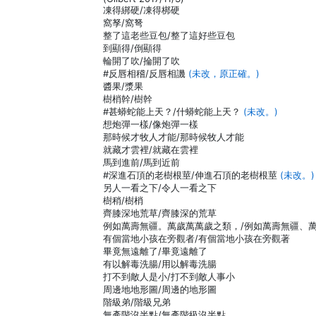
凍得綁硬/凍得梆硬
窩孥/窩弩
整了這老些豆包/整了這好些豆包
到顯得/倒顯得
輪開了吹/掄開了吹
#反唇相稽/反唇相譏
(未改，原正確。)
醬果/漿果
樹梢幹/樹幹
#甚蟒蛇能上天？/什蟒蛇能上天？
(未改。)
想炮彈一樣/像炮彈一樣
那時候才牧人才能/那時候牧人才能
就藏才雲裡/就藏在雲裡
馬到進前/馬到近前
#深進石頂的老樹根莖/伸進石頂的老樹根莖
(未改。)
另人一看之下/令人一看之下
樹稍/樹梢
齊膝深地荒草/齊膝深的荒草
例如萬壽無疆。萬歲萬萬歲之類，/例如萬壽無疆、
有個當地小孩在旁觀者/有個當地小孩在旁觀著
畢竟無遠離了/畢竟遠離了
有以解毒洗腸/用以解毒洗腸
打不到敵人是小/打不到敵人事小
周邊地地形圖/周邊的地形圖
階級弟/階級兄弟
無產階沒半點/無產階級沒半點