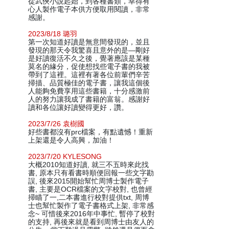
從武俠小說起始，到各種書類，幸得有
心人製作電子本供方便取用閱讀，非常
感謝。
2023/8/18 璐羽
第一次知道好讀是無意間發現的，並且
發現的那天令我驚喜且意外的是—剛好
是好讀復活不久之後，覺著應該是某種
莫名的緣分，促使想找些電子書的我被
帶到了這裡。這裡有著各位前輩們辛苦
掃描、品質極佳的電子書，讓我這個後
人能夠免費享用這些書籍，十分感激前
人的努力讓我成了書籍的富翁。感謝好
讀和各位讓好讀變得更好，讚。
2023/7/26 袁樹國
好些書都沒有prc檔案，有點遺憾！重新
上架還是令人高興，加油！
2023/7/20 KYLESONG
大概2010知道好讀, 就三不五時來此找
書, 原本只有看書時順便回報一些文字勘
誤, 後來2015開始幫忙周博士製作電子
書, 主要是OCR檔案的文字校對, 也曾經
掃瞄了一,二本書進行校對提供txt, 周博
士也幫忙製作了電子書格式上架, 非常感
念~ 可惜後來2016年中事忙, 暫停了校對
的支持, 再後來就是看到周博士由友人的