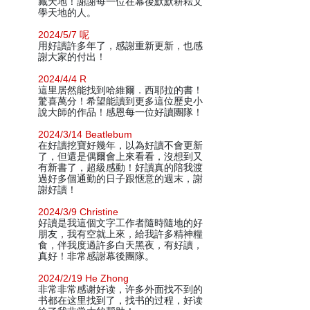
藏天地！謝謝每一位在幕後默默耕耘文
學天地的人。
2024/5/7 呢
用好讀許多年了，感謝重新更新，也感
謝大家的付出！
2024/4/4 R
這里居然能找到哈維爾．西耶拉的書！
驚喜萬分！希望能讀到更多這位歷史小
說大師的作品！感恩每一位好讀團隊！
2024/3/14 Beatlebum
在好讀挖寶好幾年，以為好讀不會更新
了，但還是偶爾會上來看看，沒想到又
有新書了，超級感動！好讀真的陪我渡
過好多個通勤的日子跟愜意的週末，謝
謝好讀！
2024/3/9 Christine
好讀是我這個文字工作者隨時隨地的好
朋友，我有空就上來，給我許多精神糧
食，伴我度過許多白天黑夜，有好讀，
真好！非常感謝幕後團隊。
2024/2/19 He Zhong
非常非常感谢好读，许多外面找不到的
书都在这里找到了，找书的过程，好读