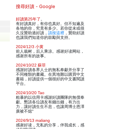
搜尋好讀 - Google
好讀第25年了
。
有好讀真好，有你也真好。但不知遍及
各地的你，究竟有多少。若你從未或很
久沒贊助過好讀，
請按這裡
，贊助好讀
也讓我們知道你的鼓勵與支持。
2024/12/3 小黄
前人栽树，后人乘凉。感谢好读网站，
感谢所有的故事。
2024/10/22 蘇菲
感謝好讀各界人士的無私奉獻并分享了
不同種類的書藏。在異地難以購買中文
書籍，好讀提供一個很好的中文書閱讀
平台。
2024/10/20 Tao
粗暴的以信用卡感謝好讀團隊的無償奉
獻。懇請各位讀友有錢出錢，有力出
力，讓好讀生生不息，也讓周博士恩澤
廣被不熄°
2024/9/13 maliang
感谢好读，无私的分享，伴我成长，感