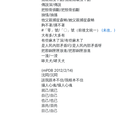
傳說深/傳說
把頸骨插斷/把頸骨掐斷
抽慉/抽搐
他父親捕捉森蚺/她父親捕捉森蚺
夠不著/搆不著
#「零」號/「〇」號（前後文統一）
(未改。)
大有多/大多有
有些麻木了深/有些麻木了
是人民內部矛盾叼/是人民內部矛盾呀
把那銅匣匣放進/把那銅匣放進
一漫/一浸
嗥天犬/哮天犬
(mPDB 2012/2/14)
沈悶/沉悶
談我跟本不信/我根本不信
攝人心魂/懾人心魂
就己/就已
自已/自己
也己/也已
祟尚/崇尚
目己/自己