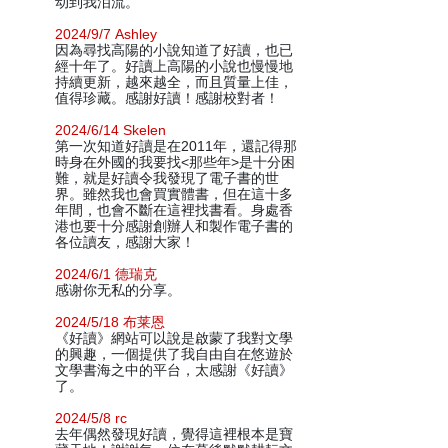
动到我泪流。
2024/9/7 Ashley
因為尋找高陽的小說知道了好讀，也已
經十年了。好讀上高陽的小說也慢慢地
持續更新，越來越全，而且質量上佳，
值得珍藏。感謝好讀！感謝校對者！
2024/6/14 Skelen
第一次知道好讀是在2011年，還記得那
時身在外國的我要找<那些年>是十分困
難，就是好讀令我發現了電子書的世
界。雖然我也會買實體書，但在這十多
年間，也會不斷在這裡找書看。身處香
港也要十分感謝創辦人和製作電子書的
各位讀友，感謝大家！
2024/6/1 德瑞克
感谢你无私的分享。
2024/5/18 布莱恩
《好讀》網站可以說是啟蒙了我對文學
的興趣，一個提供了我自由自在悠遊於
文學書海之中的平台，太感謝《好讀》
了。
2024/5/8 rc
去年偶然發現好讀，覺得這裡根本是寶