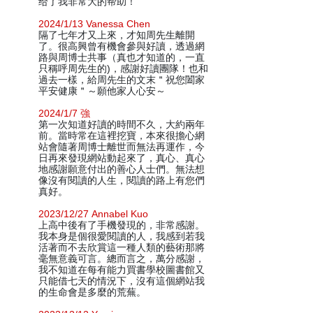
给了我非常大的帮助！
2024/1/13 Vanessa Chen
隔了七年才又上來，才知周先生離開
了。很高興曾有機會參與好讀，透過網
路與周博士共事（真也才知道的，一直
只稱呼周先生的)，感謝好讀團隊！也和
過去一樣，給周先生的文末＂祝您闔家
平安健康＂～願他家人心安～
2024/1/7 強
第一次知道好讀的時間不久，大約兩年
前。當時常在這裡挖寶，本來很擔心網
站會隨著周博士離世而無法再運作，今
日再來發現網站動起來了，真心、真心
地感謝願意付出的善心人士們。無法想
像沒有閱讀的人生，閱讀的路上有您們
真好。
2023/12/27 Annabel Kuo
上高中後有了手機發現的，非常感謝。
我本身是個很愛閱讀的人，我感到若我
活著而不去欣賞這一種人類的藝術那將
毫無意義可言。總而言之，萬分感謝，
我不知道在每有能力買書學校圖書館又
只能借七天的情況下，沒有這個網站我
的生命會是多麼的荒蕪。