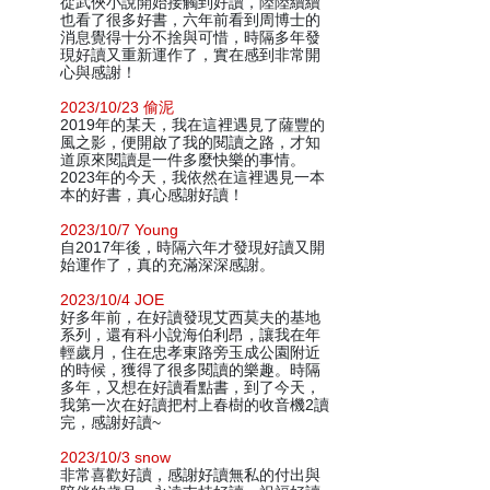
從武俠小說開始接觸到好讀，陸陸續續
也看了很多好書，六年前看到周博士的
消息覺得十分不捨與可惜，時隔多年發
現好讀又重新運作了，實在感到非常開
心與感謝！
2023/10/23 偷泥
2019年的某天，我在這裡遇見了薩豐的
風之影，便開啟了我的閱讀之路，才知
道原來閱讀是一件多麼快樂的事情。
2023年的今天，我依然在這裡遇見一本
本的好書，真心感謝好讀！
2023/10/7 Young
自2017年後，時隔六年才發現好讀又開
始運作了，真的充滿深深感謝。
2023/10/4 JOE
好多年前，在好讀發現艾西莫夫的基地
系列，還有科小說海伯利昂，讓我在年
輕歲月，住在忠孝東路旁玉成公園附近
的時候，獲得了很多閱讀的樂趣。時隔
多年，又想在好讀看點書，到了今天，
我第一次在好讀把村上春樹的收音機2讀
完，感謝好讀~
2023/10/3 snow
非常喜歡好讀，感謝好讀無私的付出與