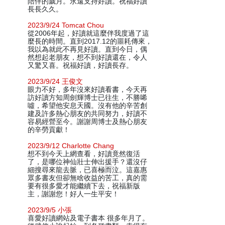
陪伴的歲月。永遠支持好讀。祝福好讀
長長久久。
2023/9/24 Tomcat Chou
從2006年起，好讀就這麼伴我度過了這
麼長的時間。直到2017.12的噩耗傳來，
我以為就此不再見好讀。直到今日，偶
然想起老朋友，想不到好讀還在，令人
又驚又喜。祝福好讀，好讀長存。
2023/9/24 王俊文
眼力不好，多年沒來好讀看書，今天再
訪好讀方知周劍輝博士已往生，不勝唏
噓，希望他安息天國。沒有他的辛苦創
建及許多熱心朋友的共同努力，好讀不
容易經營至今。謝謝周博士及熱心朋友
的辛勞貢獻！
2023/9/12 Charlotte Chang
想不到今天上網查看，好讀竟然復活
了，是哪位神仙壯士伸出援手？還沒仔
細搜尋來龍去脈，已喜極而泣。這嘉惠
眾多書友但卻無啥收益的苦工，真的需
要有很多愛才能繼續下去，祝福新版
主，謝謝您！好人一生平安！
2023/9/5 小張
喜愛好讀網站及電子書本 很多年月了。