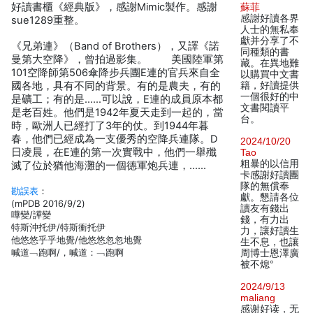
好讀書櫃《經典版》，感謝Mimic製作。感謝
蘇菲
感謝好讀各界
sue1289重整。
人士的無私奉
獻并分享了不
《兄弟連》（Band of Brothers），又譯《諾
同種類的書
曼第大空降》，曾拍過影集。 美國陸軍第
藏。在異地難
101空降師第506傘降步兵團E連的官兵來自全
以購買中文書
國各地，具有不同的背景。有的是農夫，有的
籍，好讀提供
一個很好的中
是礦工；有的是……可以說，E連的成員原本都
文書閱讀平
是老百姓。他們是1942年夏天走到一起的，當
台。
時，歐洲人已經打了3年的仗。到1944年暮
春，他們已經成為一支優秀的空降兵連隊。D
2024/10/20
日凌晨，在E連的第一次實戰中，他們一舉殲
Tao
粗暴的以信用
滅了位於猶他海灘的一個德軍炮兵連，……
卡感謝好讀團
隊的無償奉
勘誤表
：
獻。懇請各位
(mPDB 2016/9/2)
讀友有錢出
嘩變/譁變
錢，有力出
特斯沖托伊/特斯衝托伊
力，讓好讀生
他悠悠乎乎地覺/他悠悠忽忽地覺
生不息，也讓
喊道﹁跑啊/，喊道：﹁跑啊
周博士恩澤廣
被不熄°
2024/9/13
maliang
感谢好读，无