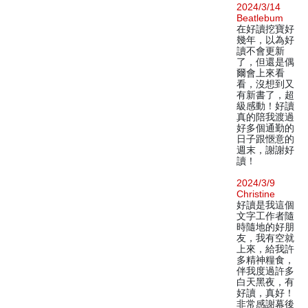
2024/3/14
Beatlebum
在好讀挖寶好
幾年，以為好
讀不會更新
了，但還是偶
爾會上來看
看，沒想到又
有新書了，超
級感動！好讀
真的陪我渡過
好多個通勤的
日子跟愜意的
週末，謝謝好
讀！
2024/3/9
Christine
好讀是我這個
文字工作者隨
時隨地的好朋
友，我有空就
上來，給我許
多精神糧食，
伴我度過許多
白天黑夜，有
好讀，真好！
非常感謝幕後