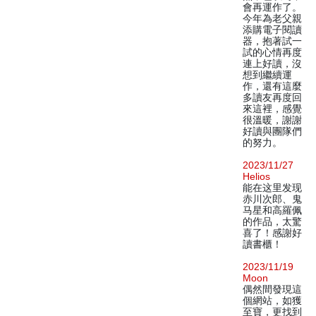
會再運作了。
今年為老父親
添購電子閱讀
器，抱著試一
試的心情再度
連上好讀，沒
想到繼續運
作，還有這麼
多讀友再度回
來這裡，感覺
很溫暖，謝謝
好讀與團隊們
的努力。
2023/11/27
Helios
能在这里发现
赤川次郎、鬼
马星和高羅佩
的作品，太驚
喜了！感謝好
讀書櫃！
2023/11/19
Moon
偶然間發現這
個網站，如獲
至寶，更找到