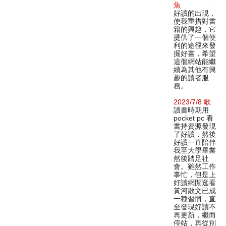
魚
好讀的出現，
使我重措對書
籍的興趣，它
提供了一個便
利的途徑來發
掘好書，希望
這個網站能繼
續為其他有興
趣的讀者服
務。
2023/7/8 歌
讀書時期用
pocket pc 看
書持資源發現
了好讀，然後
好讀一直陪伴
我至大學畢業
然後踏足社
會。雖然工作
事忙，但是上
好讀網閒逛看
黃河散文已成
一種習慣，直
至發現好讀不
再更新，繼而
停站，再從別