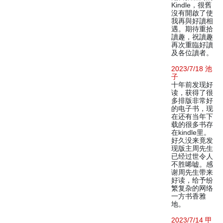
Kindle，很舊
沒有開啟了使
我再與好讀相
遇。期待重拾
讀趣，祝讀趣
再次重臨好讀
及各位讀者。
2023/7/18 池
子
十年前发现好
读，获得了很
多排版非常好
的电子书，现
在还有当年下
载的很多书存
在kindle里。
好久没来竟发
现版主周先生
已经过世令人
不胜唏嘘。感
谢周先生带来
好读，给予纷
繁复杂的网络
一方书香雅
地。
2023/7/14 甲