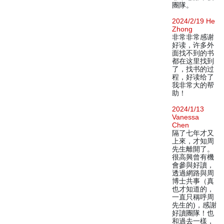
團隊。
2024/2/19 He
Zhong
非常非常感谢
好读，许多外
面找不到的书
都在这里找到
了，找书的过
程，好读给了
我非常大的帮
助！
2024/1/13
Vanessa
Chen
隔了七年才又
上來，才知周
先生離開了。
很高興曾有機
會參與好讀，
透過網路與周
博士共事（真
也才知道的，
一直只稱呼周
先生的)，感謝
好讀團隊！也
和過去一樣，