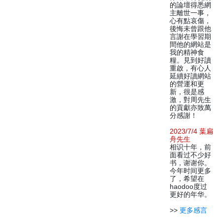
的論壇得悉網
主離世一事，
心有點哀傷，
後悔未曾跟他
言謝在學習期
間他的網站是
我的精神食
糧。見到好讀
重啟，有心人
延續好讀網站
的營運和更
新，很是感
激，對周先生
的貢獻亦致萬
分感謝！
2023/7/4 葉扁
舟先生
相识十年，前
面看过不少好
书，谢谢你。
今年时间更多
了，希望在
haodoo度过
更好的年华。
>>
更多感言