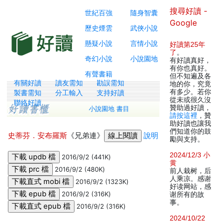
搜尋好讀 -
世紀百強
隨身智囊
Google
歷史煙雲
武俠小說
懸疑小說
言情小說
好讀第25年
了
。
奇幻小說
小說園地
有好讀真好，
有你也真好。
有聲書籍
但不知遍及各
有關好讀
讀友需知
勘誤需知
地的你，究竟
有多少。若你
製書需知
分工輸入
支持好讀
從未或很久沒
聯絡好讀
贊助過好讀，
小說園地 書目
請按這裡
，贊
助好讀也讓我
們知道你的鼓
史蒂芬．安布羅斯
《兄弟連》
說明
勵與支持。
2024/12/3 小
2016/9/2 (441K)
黄
2016/9/2 (480K)
前人栽树，后
人乘凉。感谢
2016/9/2 (1323K)
好读网站，感
2016/9/2 (316K)
谢所有的故
事。
2016/9/2 (316K)
2024/10/22