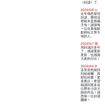
《好讀》了。
2024/5/8 rc
去年偶然發現
好讀，覺得這
裡根本是寶藏
天地！謝謝每
一位在幕後默
默耕耘文學天
地的人。
2024/5/7 呢
用好讀許多年
了，感謝重新
更新，也感謝
大家的付出！
2024/4/4 R
這里居然能找
到哈維爾．西
耶拉的書！驚
喜萬分！希望
能讀到更多這
位歷史小說大
師的作品！感
恩每一位好讀
團隊！