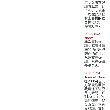
年，又想在好
讀看點書，到
了今天，我第
一次在好讀把
村上春樹的收
音機2讀完，
感謝好讀~
2023/10/3
snow
非常喜歡好
讀，感謝好讀
無私的付出與
陪伴的歲月。
永遠支持好
讀。祝福好讀
長長久久。
2023/9/24
Tomcat Chou
從2006年起，
好讀就這麼伴
我度過了這麼
長的時間。直
到2017.12的
噩耗傳來，我
以為就此不再
見好讀。直到