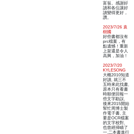
富翁。感謝好
讀和各位讓好
讀變得更好，
讚。
2023/7/26 袁
樹國
好些書都沒有
prc檔案，有
點遺憾！重新
上架還是令人
高興，加油！
2023/7/20
KYLESONG
大概2010知道
好讀, 就三不
五時來此找書,
原本只有看書
時順便回報一
些文字勘誤,
後來2015開始
幫忙周博士製
作電子書, 主
要是OCR檔案
的文字校對,
也曾經掃瞄了
一,二本書進行