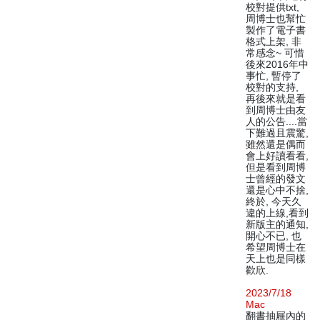
校對提供txt,
周博士也幫忙
製作了電子書
格式上架, 非
常感念~ 可惜
後來2016年中
事忙, 暫停了
校對的支持,
再後來就是看
到周博士由友
人的公告....當
下難過且震驚,
雖然還是偶而
會上好讀看看,
但是看到周博
士曾經的發文
還是心中不捨,
終於, 今天久
違的上線,看到
新版主的通知,
開心不已, 也
希望周博士在
天上也是同樣
歡欣.
2023/7/18
Mac
翻書抽屜內的