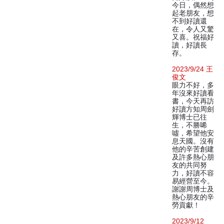
今日，偶然想
起老朋友，想
不到好讀還
在，令人又驚
又喜。祝福好
讀，好讀長
存。
2023/9/24 王
俊文
眼力不好，多
年沒來好讀看
書，今天再訪
好讀方知周劍
輝博士已往
生，不勝唏
噓，希望他安
息天國。沒有
他的辛苦創建
及許多熱心朋
友的共同努
力，好讀不容
易經營至今。
謝謝周博士及
熱心朋友的辛
勞貢獻！
2023/9/12