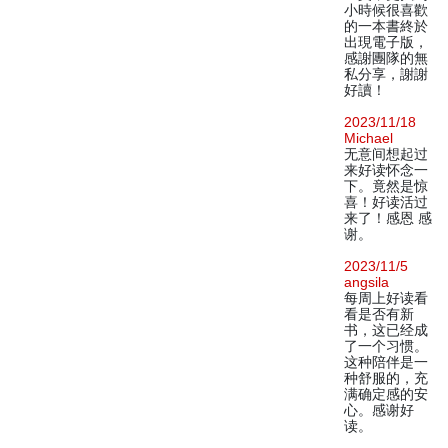
小時候很喜歡
的一本書終於
出現電子版，
感謝團隊的無
私分享，謝謝
好讀！
2023/11/18
Michael
无意间想起过
来好读怀念一
下。竟然是惊
喜！好读活过
来了！感恩 感
谢。
2023/11/5
angsila
每周上好读看
看是否有新
书，这已经成
了一个习惯。
这种陪伴是一
种舒服的，充
满确定感的安
心。感谢好
读。