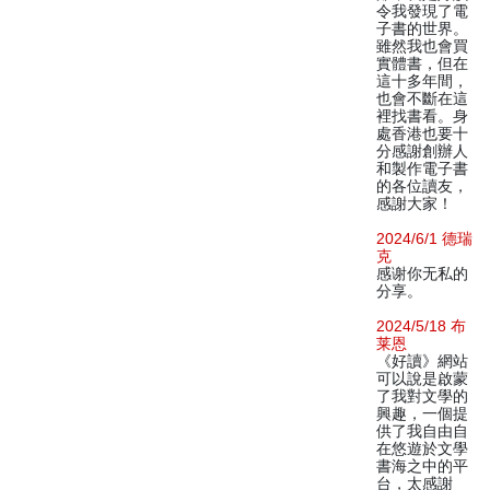
令我發現了電
子書的世界。
雖然我也會買
實體書，但在
這十多年間，
也會不斷在這
裡找書看。身
處香港也要十
分感謝創辦人
和製作電子書
的各位讀友，
感謝大家！
2024/6/1 德瑞
克
感谢你无私的
分享。
2024/5/18 布
莱恩
《好讀》網站
可以說是啟蒙
了我對文學的
興趣，一個提
供了我自由自
在悠遊於文學
書海之中的平
台，太感謝