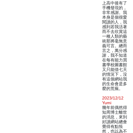
上高中後有了
手機發現的，
非常感謝。我
本身是個很愛
閱讀的人，我
感到若我活著
而不去欣賞這
一種人類的藝
術那將毫無意
義可言。總而
言之，萬分感
謝，我不知道
在每有能力買
書學校圖書館
又只能借七天
的情況下，沒
有這個網站我
的生命會是多
麼的荒蕪。
2023/12/12
Yumi
幾年前偶然得
知周博士離世
的消息，來到
好讀網站總會
覺得有點悵
然，也以為不