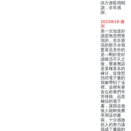
供方便取用閱
讀，非常感
謝。
2023/8/18 璐
羽
第一次知道好
讀是無意間發
現的，並且發
現的那天令我
驚喜且意外的
是—剛好是好
讀復活不久之
後，覺著應該
是某種莫名的
緣分，促使想
找些電子書的
我被帶到了這
裡。這裡有著
各位前輩們辛
苦掃描、品質
極佳的電子
書，讓我這個
後人能夠免費
享用這些書
籍，十分感激
前人的努力讓
我成了書籍的