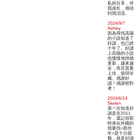
私的分享，伴
我成长，感动
到我泪流。
2024/9/7
Ashley
因為尋找高陽
的小說知道了
好讀，也已經
十年了。好讀
上高陽的小說
也慢慢地持續
更新，越來越
全，而且質量
上佳，值得珍
藏。感謝好
讀！感謝校對
者！
2024/6/14
Skelen
第一次知道好
讀是在2011
年，還記得那
時身在外國的
我要找<那些
年>是十分困
難，就是好讀