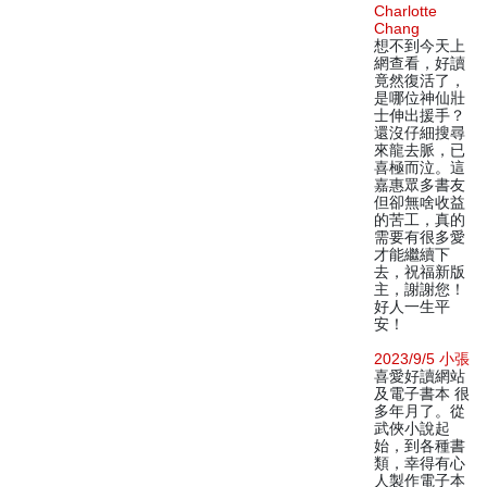
Charlotte
Chang
想不到今天上
網查看，好讀
竟然復活了，
是哪位神仙壯
士伸出援手？
還沒仔細搜尋
來龍去脈，已
喜極而泣。這
嘉惠眾多書友
但卻無啥收益
的苦工，真的
需要有很多愛
才能繼續下
去，祝福新版
主，謝謝您！
好人一生平
安！
2023/9/5 小張
喜愛好讀網站
及電子書本 很
多年月了。從
武俠小說起
始，到各種書
類，幸得有心
人製作電子本