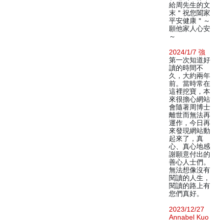
給周先生的文
末＂祝您闔家
平安健康＂～
願他家人心安
～
2024/1/7 強
第一次知道好
讀的時間不
久，大約兩年
前。當時常在
這裡挖寶，本
來很擔心網站
會隨著周博士
離世而無法再
運作，今日再
來發現網站動
起來了，真
心、真心地感
謝願意付出的
善心人士們。
無法想像沒有
閱讀的人生，
閱讀的路上有
您們真好。
2023/12/27
Annabel Kuo