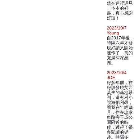
然在這裡遇見
一本本的好
書，真心感謝
好讀！
2023/10/7
Young
自2017年後，
時隔六年才發
現好讀又開始
運作了，真的
充滿深深感
謝。
2023/10/4
JOE
好多年前，在
好讀發現艾西
莫夫的基地系
列，還有科小
說海伯利昂，
讓我在年輕歲
月，住在忠孝
東路旁玉成公
園附近的時
候，獲得了很
多閱讀的樂
趣。時隔多