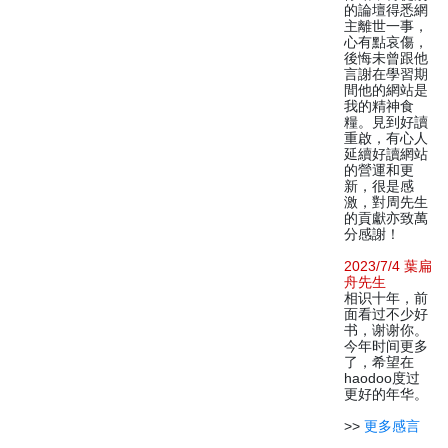
的論壇得悉網
主離世一事，
心有點哀傷，
後悔未曾跟他
言謝在學習期
間他的網站是
我的精神食
糧。見到好讀
重啟，有心人
延續好讀網站
的營運和更
新，很是感
激，對周先生
的貢獻亦致萬
分感謝！
2023/7/4 葉扁
舟先生
相识十年，前
面看过不少好
书，谢谢你。
今年时间更多
了，希望在
haodoo度过
更好的年华。
>>
更多感言