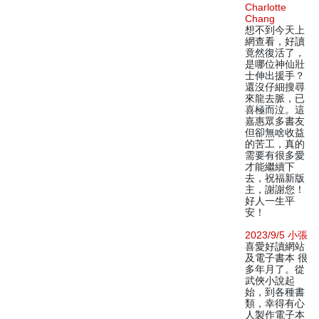
Charlotte
Chang
想不到今天上
網查看，好讀
竟然復活了，
是哪位神仙壯
士伸出援手？
還沒仔細搜尋
來龍去脈，已
喜極而泣。這
嘉惠眾多書友
但卻無啥收益
的苦工，真的
需要有很多愛
才能繼續下
去，祝福新版
主，謝謝您！
好人一生平
安！
2023/9/5 小張
喜愛好讀網站
及電子書本 很
多年月了。從
武俠小說起
始，到各種書
類，幸得有心
人製作電子本