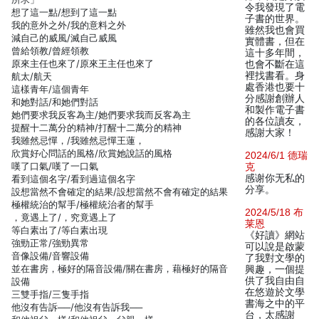
令我發現了電
想了這一點/想到了這一點
子書的世界。
我的意外之外/我的意料之外
雖然我也會買
減自己的威風/滅自己威風
實體書，但在
曾給領教/曾經領教
這十多年間，
原來主任也來了/原來王主任也來了
也會不斷在這
裡找書看。身
航太/航天
處香港也要十
這樣青年/這個青年
分感謝創辦人
和她對話/和她們對話
和製作電子書
她們要求我反客為主/她們要求我而反客為主
的各位讀友，
提醒十二萬分的精神/打醒十二萬分的精神
感謝大家！
我雖然忌憚，/我雖然忌憚王蓮，
欣賞好心問話的風格/欣賞她說話的風格
2024/6/1 德瑞
嘆了口氣/嘆了一口氣
克
感谢你无私的
看到這個名字/看到過這個名字
分享。
設想當然不會確定的結果/設想當然不會有確定的結果
極權統治的幫手/極權統治者的幫手
2024/5/18 布
，竟遇上了/，究竟遇上了
莱恩
等白素出了/等白素出現
《好讀》網站
強勁正常/強勁異常
可以說是啟蒙
音像設備/音響設備
了我對文學的
並在書房，極好的隔音設備/關在書房，藉極好的隔音
興趣，一個提
供了我自由自
設備
在悠遊於文學
三雙手指/三隻手指
書海之中的平
他沒有告訴──/他沒有告訴我──
台，太感謝