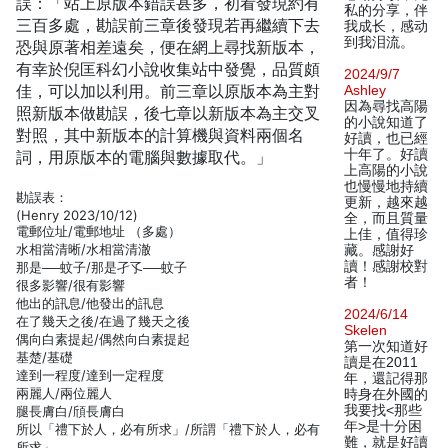
誤：「站上原版本錯誤甚多，初看發現約有
私的分享，伴
三百多處，勘誤前三章後發現若再繼續下去
我成长，感动
到我泪流。
恐與原著相差遠矣，便在網上尋找新版本，
有幸於倪匡科幻小說收集站中發覺，品質頗
2024/9/7
佳，可以加以利用。前三章以原版本為主對
Ashley
因為尋找高陽
照新版本做勘誤，後七章以新版本為主交叉
的小說知道了
對照，其中新版本的計算機與資料兩個名
好讀，也已經
十年了。好讀
詞，用原版本的電腦與數據取代。」
上高陽的小說
也慢慢地持續
勘誤表：
更新，越來越
(Henry 2023/10/12)
全，而且質量
電郵位址/電郵地址 （多處）
上佳，值得珍
水相當清晰/水相當清澈
藏。感謝好
讀！感謝校對
那是──蚊子/那是孑孓──蚊子
者！
很多影響/很有影響
他出的訊息/他發出的訊息
2024/6/14
在了幾天之後/在過了幾天之後
Skelen
偶向白素提起/偶然向白素提起
第一次知道好
基楚/基礎
讀是在2011
達到一程度/達到一定程度
年，還記得那
兩麗人/兩位麗人
時身在外國的
我要找<那些
腿長膚白/頎長膚白
年>是十分困
所以「禮下於人，必有所求」/所謂「禮下於人，必有
難，就是好讀
所求」