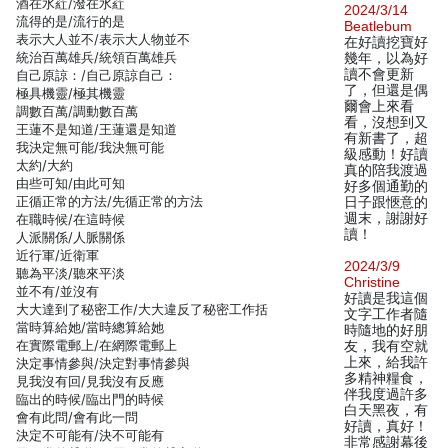
酒在水葒/潑在水葒
2024/3/14
流得的是/流行的是
Beatlebum
表示大人並不/表示大人物並不
在好讀挖寶好
統治百萬雄兵/統領百萬雄兵
幾年，以為好
讀不會更新
自己原諒：/自己原諒自己：
了，但還是偶
極具機靈/極其機靈
爾會上來看
調數百萬/調動數百萬
看，沒想到又
王蓮不是知道/王蓮還是知道
有新書了，超
我決定無可能/我決無可能
級感動！好讀
太約/大約
真的陪我渡過
由些可知/由此可知
好多個通勤的
正循正常的方法/先循正常的方法
日子跟愜意的
週末，謝謝好
在職時候/在這時候
讀！
人派關係/人脈關係
近行軍/近衛軍
2024/3/9
聽為平淡/聽來平淡
Christine
並不有/並沒有
好讀是我這個
大大達到了秘密工作/大大違反了秘密工作括
文字工作者隨
當時算給她/當時總算給她
時隨地的好朋
在實際電郵上/在網際電郵上
友，我有空就
上來，給我許
決定事情參與/決定對事情參與
多精神糧食，
見我沒有回/見我沒有反應
伴我度過許多
臨出的時候/臨出門的時候
白天黑夜，有
會有此問/會有此一問
好讀，真好！
決定不可能有/決不可能有
非常感謝幕後