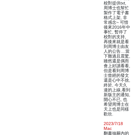
校對提供txt,
周博士也幫忙
製作了電子書
格式上架, 非
常感念~ 可惜
後來2016年中
事忙, 暫停了
校對的支持,
再後來就是看
到周博士由友
人的公告....當
下難過且震驚,
雖然還是偶而
會上好讀看看,
但是看到周博
士曾經的發文
還是心中不捨,
終於, 今天久
違的上線,看到
新版主的通知,
開心不已, 也
希望周博士在
天上也是同樣
歡欣.
2023/7/18
Mac
翻書抽屜內的