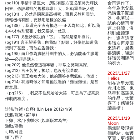
(pg110) 事情非常重大，所以有關方面必須將光輝找
會再運作了。
今年為老父親
回來。假設尋找的規模非常巨大，出動重量級人物
添購電子閱讀
(pg131) ，必然是國家最高機密，而且必然和國防、
器，抱著試一
情報機構有關，要動用這樣的設備，
試的心情再度
(pg138) ，我還完全沒有概念──正因為如此，所以我
連上好讀，沒
心中才特別緊張，我又要以一敵眾，
想到繼續運
(pg177) 戈壁沙漠說的「它」，當然是指那圓片。
作，還有這麼
(pg191) 言王望著我，向我點了點頭，好像他知道我
多讀友再度回
想到了甚麼，而他在告訴我：
來這裡，感覺
很溫暖，謝謝
(pg195) 而且作為實驗計劃中的人，必須能產生腦電
好讀與團隊們
波──必須是活人！
的努力。
(pg202) 他忽然發這種牢騷，非常之莫測高深。
(pg212) 言王苦笑，搖頭，也沒有說甚麼。
2023/11/27
(pg213) 言王哈哈大笑，他的回答令我氣結，他道：
Helios
(pg214) 我這時候才知道他說過的「難怪難怪」是甚
能在这里发现
麼意思。
赤川次郎、鬼
（pg215） ，我忍不住想哈哈大笑，可是為了提高惡
马星和高羅佩
的作品，太驚
作劇的程度，
喜了！感謝好
讀書櫃！
許諸/許褚 (自序) (Lin Lee 2012/4/9)
沈澱/沉澱 (第1章)
2023/11/19
下卵于水/下卵於水 (以新版本為主)
Moon
遊動/游動
偶然間發現這
可時/可是
個網站，如獲
揮了/撈了
至寶，更找到