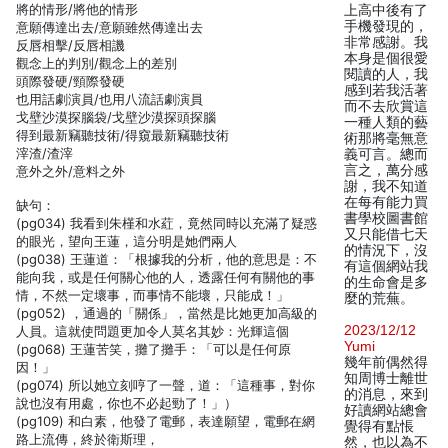
將的情形/將他的情形
上高中後有了
手機發現的，
意願傳達出去/意願雖然傳達出去
非常感謝。我
反唇相擊/反唇相譏
本身是個很愛
觀念上的判別/觀念上的差別
閱讀的人，我
頭際發硬/頸際發硬
感到若我活著
也用話劇演員/也用八流話劇演員
而不去欣賞這
戈壁沙漠探腦袋/戈壁沙漠探頭探腦
一種人類的藝
得到最新竊聽技術/得窺最新竊聽技術
術那將毫無意
滓渣/渣滓
義可言。總而
言之，萬分感
意外之外/意料之外
謝，我不知道
在每有能力買
缺句：
書學校圖書館
(pg034) 我看到朱槿和水葒，竟然同時以充滿了疑惑
又只能借七天
的眼光，望向王蓮，這分明是她們兩人
的情況下，沒
(pg038) 王蓮道：「根據我的分析，他的意思是：不
有這個網站我
能向我，或是任何關心他的人，透露任何有關他的事
的生命會是多
情，不然一定壞事，而事情不能壞，只能成！」
麼的荒蕪。
(pg052) ，通過的「關係」，當然是比她更加高級的
2023/12/12
人員。這就使問題更加令人莫名其妙：光輝這個
Yumi
(pg068) 王蓮苦笑，攤了攤手：「可以是任何原
幾年前偶然得
因！」
知周博士離世
(pg074) 所以她立刻哼了一聲，道：「這種事，對你
的消息，來到
說也沒有用處，你也不必起勁了！」）
好讀網站總會
(pg109) 和白素，他發了電郵，表達願望，電郵在網
覺得有點悵
路上流傳，終於衛斯理，
然，也以為不