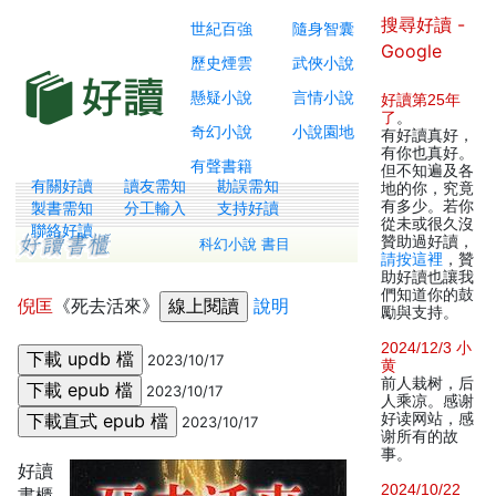
搜尋好讀 -
世紀百強
隨身智囊
Google
歷史煙雲
武俠小說
懸疑小說
言情小說
好讀第25年
了
。
奇幻小說
小說園地
有好讀真好，
有你也真好。
有聲書籍
但不知遍及各
有關好讀
讀友需知
勘誤需知
地的你，究竟
有多少。若你
製書需知
分工輸入
支持好讀
從未或很久沒
聯絡好讀
贊助過好讀，
科幻小說 書目
請按這裡
，贊
助好讀也讓我
們知道你的鼓
倪匡
《死去活來》
說明
勵與支持。
2024/12/3 小
2023/10/17
黄
前人栽树，后
2023/10/17
人乘凉。感谢
好读网站，感
2023/10/17
谢所有的故
事。
好讀
2024/10/22
書櫃