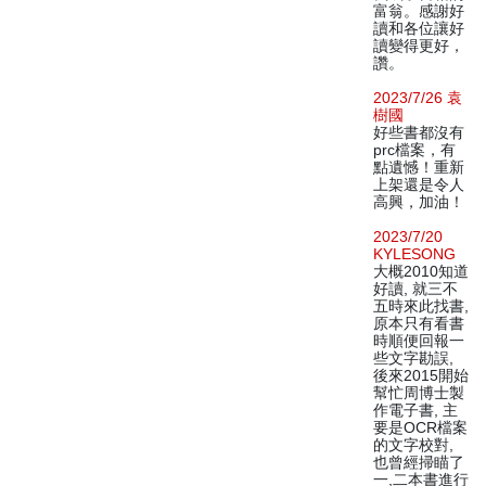
富翁。感謝好
讀和各位讓好
讀變得更好，
讚。
2023/7/26 袁
樹國
好些書都沒有
prc檔案，有
點遺憾！重新
上架還是令人
高興，加油！
2023/7/20
KYLESONG
大概2010知道
好讀, 就三不
五時來此找書,
原本只有看書
時順便回報一
些文字勘誤,
後來2015開始
幫忙周博士製
作電子書, 主
要是OCR檔案
的文字校對,
也曾經掃瞄了
一,二本書進行