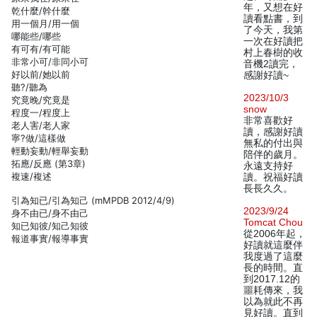
年，又想在好
乾什麼/幹什麼
讀看點書，到
用一個月/用一個
了今天，我第
哪能些/哪些
一次在好讀把
有可有/有可能
村上春樹的收
非常小可/非同小可
音機2讀完，
好以前/她以前
感謝好讀~
聽?/聽為
2023/10/3
究竟晚/究竟是
snow
程度一/程度上
非常喜歡好
老人害/老人家
讀，感謝好讀
寧?做/這樣做
無私的付出與
輕動妄動/輕舉妄動
陪伴的歲月。
拓應/反應 (第3章)
永遠支持好
複速/複述
讀。祝福好讀
長長久久。
引為知已/引為知己 (mMPDB 2012/4/9)
2023/9/24
身不由已/身不由己
Tomcat Chou
知已知彼/知己知彼
從2006年起，
報道事實/報導事實
好讀就這麼伴
我度過了這麼
長的時間。直
到2017.12的
噩耗傳來，我
以為就此不再
見好讀。直到