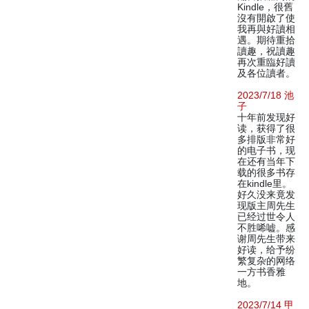
Kindle，很舊
沒有開啟了使
我再與好讀相
遇。期待重拾
讀趣，祝讀趣
再次重臨好讀
及各位讀者。
2023/7/18 池
子
十年前发现好
读，获得了很
多排版非常好
的电子书，现
在还有当年下
载的很多书存
在kindle里。
好久没来竟发
现版主周先生
已经过世令人
不胜唏嘘。感
谢周先生带来
好读，给予纷
繁复杂的网络
一方书香雅
地。
2023/7/14 甲