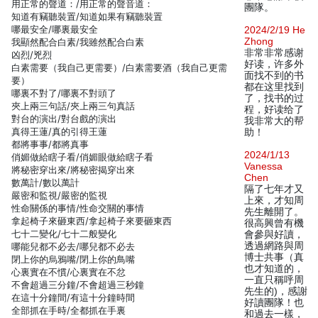
用正常的聲道：/用正常的聲音道：
團隊。
知道有竊聽裝置/知道如果有竊聽裝置
哪最安全/哪裏最安全
2024/2/19 He
Zhong
我顯然配合白素/我雖然配合白素
非常非常感谢
凶烈/兇烈
好读，许多外
白素需要（我自己更需要）/白素需要酒（我自己更需
面找不到的书
要）
都在这里找到
哪裏不對了/哪裏不對頭了
了，找书的过
夾上兩三句話/夾上兩三句真話
程，好读给了
對台的演出/對台戲的演出
我非常大的帮
真得王蓮/真的引得王蓮
助！
都將事事/都將真事
2024/1/13
俏媚做給瞎子看/俏媚眼做給瞎子看
Vanessa
將秘密穿出來/將秘密揭穿出來
Chen
數萬計/數以萬計
隔了七年才又
嚴密和監視/嚴密的監視
上來，才知周
性命關係的事情/性命交關的事情
先生離開了。
拿起椅子來砸東西/拿起椅子來要砸東西
很高興曾有機
七十二變化/七十二般變化
會參與好讀，
透過網路與周
哪能兒都不必去/哪兒都不必去
博士共事（真
閉上你的烏鴉嘴/閉上你的鳥嘴
也才知道的，
心裏實在不慣/心裏實在不忿
一直只稱呼周
不會超過三分鐘/不會超過三秒鐘
先生的)，感謝
在這十分鐘間/有這十分鐘時間
好讀團隊！也
全部抓在手時/全都抓在手裏
和過去一樣，