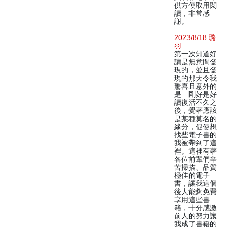
供方便取用閱
讀，非常感
謝。
2023/8/18 璐
羽
第一次知道好
讀是無意間發
現的，並且發
現的那天令我
驚喜且意外的
是—剛好是好
讀復活不久之
後，覺著應該
是某種莫名的
緣分，促使想
找些電子書的
我被帶到了這
裡。這裡有著
各位前輩們辛
苦掃描、品質
極佳的電子
書，讓我這個
後人能夠免費
享用這些書
籍，十分感激
前人的努力讓
我成了書籍的