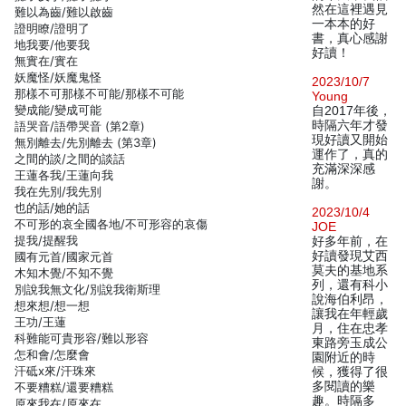
然在這裡遇見
難以為齒/難以啟齒
一本本的好
證明瞭/證明了
書，真心感謝
地我要/他要我
好讀！
無實在/實在
妖魔怪/妖魔鬼怪
2023/10/7
那樣不可那樣不可能/那樣不可能
Young
變成能/變成可能
自2017年後，
時隔六年才發
語哭音/語帶哭音 (第2章)
現好讀又開始
無別離去/先別離去 (第3章)
運作了，真的
之間的談/之間的談話
充滿深深感
王蓮各我/王蓮向我
謝。
我在先別/我先別
也的話/她的話
2023/10/4
不可形的哀全國各地/不可形容的哀傷
JOE
提我/提醒我
好多年前，在
好讀發現艾西
國有元首/國家元首
莫夫的基地系
木知木覺/不知不覺
列，還有科小
別說我無文化/別說我衛斯理
說海伯利昂，
想來想/想一想
讓我在年輕歲
王功/王蓮
月，住在忠孝
科難能可貴形容/難以形容
東路旁玉成公
怎和會/怎麼會
園附近的時
汗砥x來/汗珠來
候，獲得了很
多閱讀的樂
不要糟糕/還要糟糕
趣。時隔多
原來我在/原來在