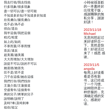
我去打他/我去找他
小時候很喜歡
的一本書終於
行多現象/很多現象
出現電子版，
盡一切可以/盡一切可能
感謝團隊的無
不知道多於知/不知道多於知道
私分享，謝謝
欣長膚白/腿長膚白
好讀！
也不必/為不必
徑自/逕自
2023/11/18
我半這個/我把這個
Michael
程式/程度
无意间想起过
来好读怀念一
如上此/如此
下。竟然是惊
不寒而粟/不寒而慄
喜！好读活过
造反/違反
来了！感恩 感
超美麗/越美麗
谢。
大大而增加/大大增加
說提不可以/說的不可以
2023/11/5
她道德/她首先
angsila
叵不是/若不是
每周上好读看
看是否有新
刀子在這樣/她在這樣
书，这已经成
我們打你/我們找你
了一个习惯。
王蓮介面/王蓮接道
这种陪伴是一
空虛青年/這個青年
种舒服的，充
將的兒子/將軍的兒子
满确定感的安
說明瞭/說明了
心。感谢好
及時?車/及時剎車
读。
祖你/祖父