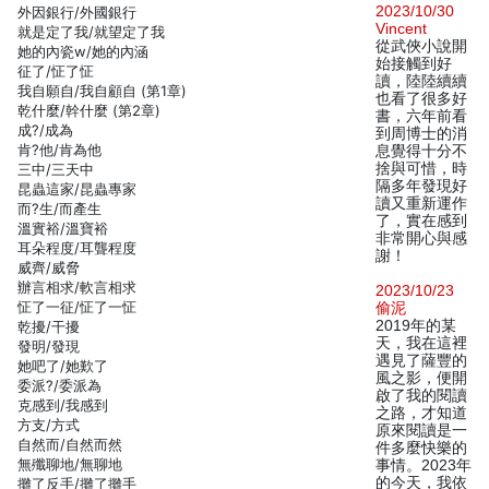
2023/10/30
外因銀行/外國銀行
Vincent
就是定了我/就望定了我
從武俠小說開
她的內瓷w/她的內涵
始接觸到好
征了/怔了怔
讀，陸陸續續
我自願自/我自顧自 (第1章)
也看了很多好
乾什麼/幹什麼 (第2章)
書，六年前看
成?/成為
到周博士的消
肯?他/肯為他
息覺得十分不
捨與可惜，時
三中/三天中
隔多年發現好
昆蟲這家/昆蟲專家
讀又重新運作
而?生/而產生
了，實在感到
溫實裕/溫寶裕
非常開心與感
耳朵程度/耳聾程度
謝！
威齊/威脅
辦言相求/軟言相求
2023/10/23
怔了一征/怔了一怔
偷泥
2019年的某
乾擾/干擾
天，我在這裡
發明/發現
遇見了薩豐的
她吧了/她歎了
風之影，便開
委派?/委派為
啟了我的閱讀
克感到/我感到
之路，才知道
方支/方式
原來閱讀是一
自然而/自然而然
件多麼快樂的
無殲聊地/無聊地
事情。2023年
的今天，我依
攤了反手/攤了攤手