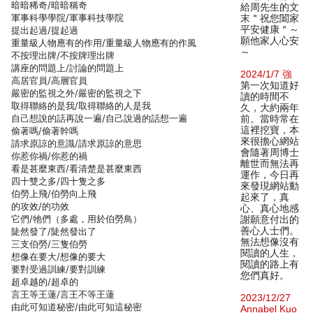
暗暗稀奇/暗暗稱奇
給周先生的文
軍事科學學院/軍事科技學院
末＂祝您闔家
平安健康＂～
提出起過/提起過
願他家人心安
重量級人物應有的作用/重量級人物應有的作風
～
不按理出牌/不按牌理出牌
講座的問題上/討論的問題上
2024/1/7 強
高居官員/高層官員
第一次知道好
嚴密的監視之外/嚴密的監視之下
讀的時間不
取得聯絡的是我/取得聯絡的人是我
久，大約兩年
自己想說的話再說一遍/自己說過的話想一遍
前。當時常在
這裡挖寶，本
偷著嗎/偷著幹嗎
來很擔心網站
請求原諒的意識/請求原諒的意思
會隨著周博士
你惹你禍/你惹的禍
離世而無法再
看是甚麼東西/看清楚是甚麼東西
運作，今日再
四十雙之多/四十隻之多
來發現網站動
伯勞上飛/伯勞向上飛
起來了，真
的攻效/的功效
心、真心地感
它們/牠們（多處，用於伯勞鳥）
謝願意付出的
善心人士們。
陡然發了/陡然發出了
無法想像沒有
三支伯勞/三隻伯勞
閱讀的人生，
想像在要大/想像的要大
閱讀的路上有
要對受過訓練/要對訓練
您們真好。
超卓越的/超卓的
言王等王蓮/言王不等王蓮
2023/12/27
由此可知道秘密/由此可知這秘密
Annabel Kuo