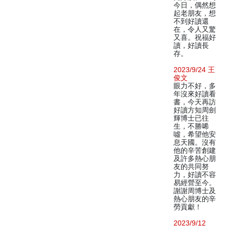
今日，偶然想
起老朋友，想
不到好讀還
在，令人又驚
又喜。祝福好
讀，好讀長
存。
2023/9/24 王
俊文
眼力不好，多
年沒來好讀看
書，今天再訪
好讀方知周劍
輝博士已往
生，不勝唏
噓，希望他安
息天國。沒有
他的辛苦創建
及許多熱心朋
友的共同努
力，好讀不容
易經營至今。
謝謝周博士及
熱心朋友的辛
勞貢獻！
2023/9/12