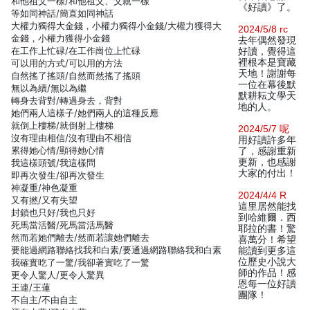
和他祖父一樣/和他祖父、父親一樣
《好讀》了。
等如同神話/簡直如同神話
大權力獨得大金錢，小權力獨得小金錢/大權力獲得大
2024/5/8 rc
金錢，小權力獲得小金錢
去年偶然發現
在工作上忙碌/在工作崗位上忙碌
好讀，覺得這
裡根本是寶藏
可以用的方式/可以用的方法
天地！謝謝每
自然搖了搖頭/自然而然搖了搖頭
一位在幕後默
無以為續/無以為繼
默耕耘文學天
轉身去背對/轉過身去，背對
地的人。
她們兩人這樣子/她們兩人的這種反應
就倒上樓梯/就倒射上樓梯
2024/5/7 呢
沒有理由相信/沒有理由不相信
用好讀許多年
累得她心情/顯得她心情
了，感謝重新
更新，也感謝
我這樣頭號/我這樣問
大家的付出！
即再次發生/卻再次發生
神凝重/神色凝重
2024/4/4 R
又有撚/又有失望
這里居然能找
封鎖也只好/我也只好
到哈維爾．西
死馬當活醫/死馬當活馬醫
耶拉的書！驚
然而若她們離去/然而若讓她們離去
喜萬分！希望
要能過網路聯絡找我和白素/要通過網路聯絡我和白素
能讀到更多這
位歷史小說大
我確實吃了一驚/我卻著實吃了一驚
師的作品！感
更令人驚人/更令人驚異
恩每一位好讀
王連/王蓮
團隊！
不自主/不由自主