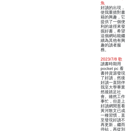
魚
好讀的出現，
使我重措對書
籍的興趣，它
提供了一個便
利的途徑來發
掘好書，希望
這個網站能繼
續為其他有興
趣的讀者服
務。
2023/7/8 歌
讀書時期用
pocket pc 看
書持資源發現
了好讀，然後
好讀一直陪伴
我至大學畢業
然後踏足社
會。雖然工作
事忙，但是上
好讀網閒逛看
黃河散文已成
一種習慣，直
至發現好讀不
再更新，繼而
停站，再從別