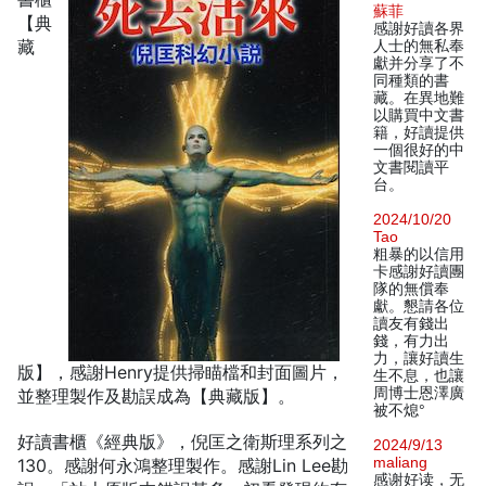
蘇菲
【典
感謝好讀各界
藏
人士的無私奉
獻并分享了不
同種類的書
藏。在異地難
以購買中文書
籍，好讀提供
一個很好的中
文書閱讀平
台。
2024/10/20
Tao
粗暴的以信用
卡感謝好讀團
隊的無償奉
獻。懇請各位
讀友有錢出
錢，有力出
力，讓好讀生
版】，感謝Henry提供掃瞄檔和封面圖片，
生不息，也讓
周博士恩澤廣
並整理製作及勘誤成為【典藏版】。
被不熄°
好讀書櫃《經典版》，倪匡之衛斯理系列之
2024/9/13
maliang
130。感謝何永鴻整理製作。感謝Lin Lee勘
感谢好读，无