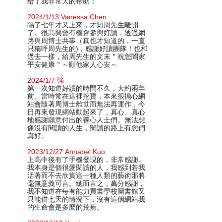
给了我非常大的帮助！
2024/1/13 Vanessa Chen
隔了七年才又上來，才知周先生離開
了。很高興曾有機會參與好讀，透過網
路與周博士共事（真也才知道的，一直
只稱呼周先生的)，感謝好讀團隊！也和
過去一樣，給周先生的文末＂祝您闔家
平安健康＂～願他家人心安～
2024/1/7 強
第一次知道好讀的時間不久，大約兩年
前。當時常在這裡挖寶，本來很擔心網
站會隨著周博士離世而無法再運作，今
日再來發現網站動起來了，真心、真心
地感謝願意付出的善心人士們。無法想
像沒有閱讀的人生，閱讀的路上有您們
真好。
2023/12/27 Annabel Kuo
上高中後有了手機發現的，非常感謝。
我本身是個很愛閱讀的人，我感到若我
活著而不去欣賞這一種人類的藝術那將
毫無意義可言。總而言之，萬分感謝，
我不知道在每有能力買書學校圖書館又
只能借七天的情況下，沒有這個網站我
的生命會是多麼的荒蕪。