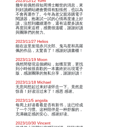
2023/12/12 Yumi
幾年前偶然得知周博士離世的消息，來
到好讀網站總會覺得有點悵然，也以為
不會再運作了。今年為老父親添購電子
閱讀器，抱著試一試的心情再度連上好
讀，沒想到繼續運作，還有這麼多讀友
再度回來這裡，感覺很溫暖，謝謝好讀
與團隊們的努力。
2023/11/27 Helios
能在这里发现赤川次郎、鬼马星和高羅
佩的作品，太驚喜了！感謝好讀書櫃！
2023/11/19 Moon
偶然間發現這個網站，如獲至寶，更找
到小時候很喜歡的一本書終於出現電子
版，感謝團隊的無私分享，謝謝好讀！
2023/11/18 Michael
无意间想起过来好读怀念一下。竟然是
惊喜！好读活过来了！感恩 感谢。
2023/11/5 angsila
每周上好读看看是否有新书，这已经成
了一个习惯。这种陪伴是一种舒服的，
充满确定感的安心。感谢好读。
2023/10/30 Vincent