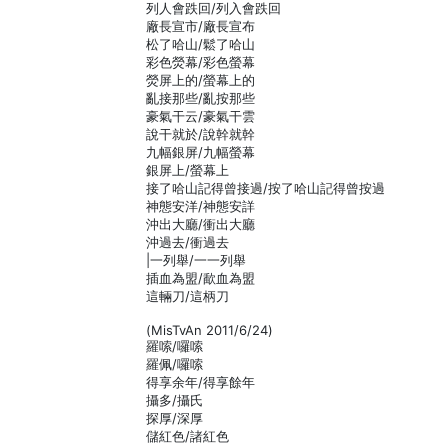
列人會跌回/列入會跌回
廠長宣市/廠長宣布
松了哈山/鬆了哈山
彩色熒幕/彩色螢幕
熒屏上的/螢幕上的
亂接那些/亂按那些
豪氣干云/豪氣干雲
說干就於/說幹就幹
九幅銀屏/九幅螢幕
銀屏上/螢幕上
接了哈山記得曾接過/按了哈山記得曾按過
神態安洋/神態安詳
沖出大廳/衝出大廳
沖過去/衝過去
|一列舉/一一列舉
插血為盟/歃血為盟
這輛刀/這柄刀
(MisTvAn 2011/6/24)
羅嗦/囉嗦
羅佩/囉嗦
得享余年/得享餘年
攝多/攝氏
探厚/深厚
儲紅色/諸紅色