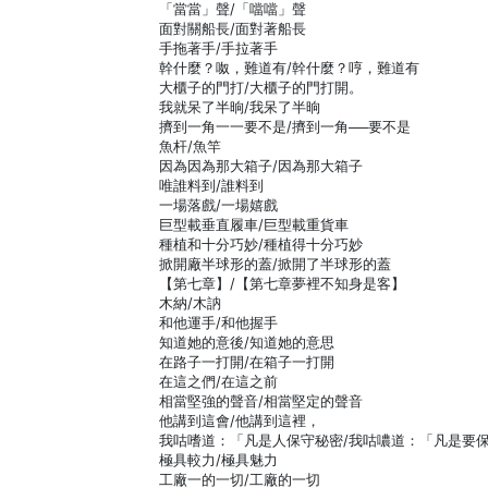
「當當」聲/「噹噹」聲
面對關船長/面對著船長
手拖著手/手拉著手
幹什麼？呶，難道有/幹什麼？哼，難道有
大櫃子的門打/大櫃子的門打開。
我就呆了半晌/我呆了半晌
擠到一角一一要不是/擠到一角──要不是
魚杆/魚竿
因為因為那大箱子/因為那大箱子
唯誰料到/誰料到
一場落戲/一場嬉戲
巨型載垂直履車/巨型載重貨車
種植和十分巧妙/種植得十分巧妙
掀開廠半球形的蓋/掀開了半球形的蓋
【第七章】/【第七章夢裡不知身是客】
木納/木訥
和他運手/和他握手
知道她的意後/知道她的意思
在路子一打開/在箱子一打開
在這之們/在這之前
相當堅強的聲音/相當堅定的聲音
他講到這會/他講到這裡，
我咕嗜道：「凡是人保守秘密/我咕噥道：「凡是要
極具較力/極具魅力
工廠一的一切/工廠的一切