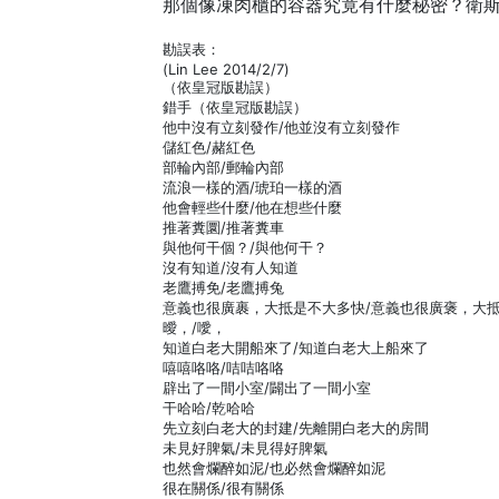
那個像凍肉櫃的容器究竟有什麼秘密？衛
勘誤表：
(Lin Lee 2014/2/7)
（依皇冠版勘誤）
錯手（依皇冠版勘誤）
他中沒有立刻發作/他並沒有立刻發作
儲紅色/赭紅色
部輪內部/郵輪內部
流浪一樣的酒/琥珀一樣的酒
他會輕些什麼/他在想些什麼
推著糞圜/推著糞車
與他何干個？/與他何干？
沒有知道/沒有人知道
老鷹搏免/老鷹搏兔
意義也很廣裹，大抵是不大多快/意義也很廣褒，大
曖，/噯，
知道白老大開船來了/知道白老大上船來了
嘻嘻咯咯/咭咭咯咯
辟出了一間小室/闢出了一間小室
干哈哈/乾哈哈
先立刻白老大的封建/先離開白老大的房間
未見好脾氣/未見得好脾氣
也然會爛醉如泥/也必然會爛醉如泥
很在關係/很有關係