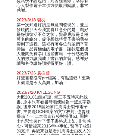
從武俠小說起始，到各種書類，幸得有
心人製作電子本供方便取用閱讀，非常
感謝。
2023/8/18 璐羽
第一次知道好讀是無意間發現的，並且
發現的那天令我驚喜且意外的是—剛好
是好讀復活不久之後，覺著應該是某種
莫名的緣分，促使想找些電子書的我被
帶到了這裡。這裡有著各位前輩們辛苦
掃描、品質極佳的電子書，讓我這個後
人能夠免費享用這些書籍，十分感激前
人的努力讓我成了書籍的富翁。感謝好
讀和各位讓好讀變得更好，讚。
2023/7/26 袁樹國
好些書都沒有prc檔案，有點遺憾！重新
上架還是令人高興，加油！
2023/7/20 KYLESONG
大概2010知道好讀, 就三不五時來此找
書, 原本只有看書時順便回報一些文字勘
誤, 後來2015開始幫忙周博士製作電子
書, 主要是OCR檔案的文字校對, 也曾經
掃瞄了一,二本書進行校對提供txt, 周博
士也幫忙製作了電子書格式上架, 非常感
念~ 可惜後來2016年中事忙, 暫停了校對
的支持, 再後來就是看到周博士由友人的