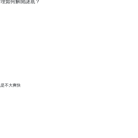
斯理如何解開謎底？
抵是不大爽快