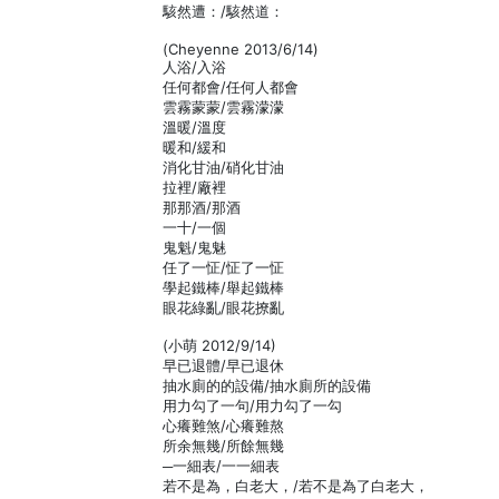
駭然遭：/駭然道：
(Cheyenne 2013/6/14)
人浴/入浴
任何都會/任何人都會
雲霧蒙蒙/雲霧濛濛
溫暖/溫度
暖和/緩和
消化甘油/硝化甘油
拉裡/廠裡
那那酒/那酒
一十/一個
鬼魁/鬼魅
任了一怔/怔了一怔
學起鐵棒/舉起鐵棒
眼花綠亂/眼花撩亂
(小萌 2012/9/14)
早已退體/早已退休
抽水廁的的設備/抽水廁所的設備
用力勾了一句/用力勾了一勾
心癢難煞/心癢難熬
所余無幾/所餘無幾
─一細表/一一細表
若不是為，白老大，/若不是為了白老大，