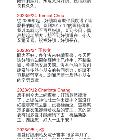
陪伴的歲月。永遠支持好讀。祝福好讀
長長久久。
2023/9/24 Tomcat Chou
從2006年起，好讀就這麼伴我度過了這
麼長的時間。直到2017.12的噩耗傳來，
我以為就此不再見好讀。直到今日，偶
然想起老朋友，想不到好讀還在，令人
又驚又喜。祝福好讀，好讀長存。
2023/9/24 王俊文
眼力不好，多年沒來好讀看書，今天再
訪好讀方知周劍輝博士已往生，不勝唏
噓，希望他安息天國。沒有他的辛苦創
建及許多熱心朋友的共同努力，好讀不
容易經營至今。謝謝周博士及熱心朋友
的辛勞貢獻！
2023/9/12 Charlotte Chang
想不到今天上網查看，好讀竟然復活
了，是哪位神仙壯士伸出援手？還沒仔
細搜尋來龍去脈，已喜極而泣。這嘉惠
眾多書友但卻無啥收益的苦工，真的需
要有很多愛才能繼續下去，祝福新版
主，謝謝您！好人一生平安！
2023/9/5 小張
喜愛好讀網站及電子書本 很多年月了。