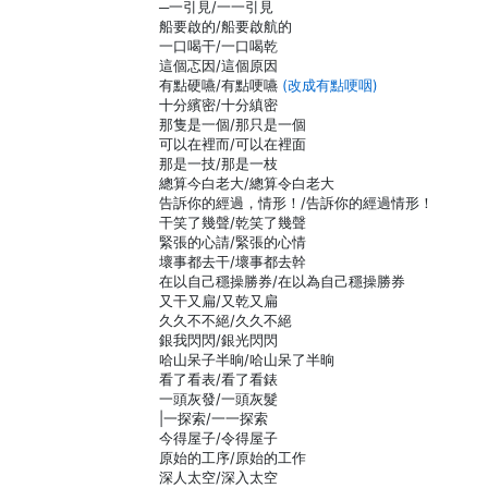
─一引見/一一引見
船要啟的/船要啟航的
一口喝干/一口喝乾
這個忑因/這個原因
有點硬嚥/有點哽嚥
(改成有點哽咽)
十分繽密/十分縝密
那隻是一個/那只是一個
可以在裡而/可以在裡面
那是一技/那是一枝
總算今白老大/總算令白老大
告訴你的經過，情形！/告訴你的經過情形！
干笑了幾聲/乾笑了幾聲
緊張的心請/緊張的心情
壞事都去干/壞事都去幹
在以自己穩操勝券/在以為自己穩操勝券
又干又扁/又乾又扁
久久不不絕/久久不絕
銀我閃閃/銀光閃閃
哈山呆子半晌/哈山呆了半晌
看了看表/看了看錶
一頭灰發/一頭灰髮
|一探索/一一探索
今得屋子/令得屋子
原始的工序/原始的工作
深人太空/深入太空