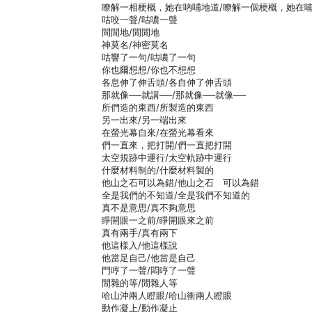
瞭解一相梗概，她在吶哺地道/瞭解一個梗概，她在
咕咬一聲/咕噥一聲
間閒地/閒閒地
神莫名/神密莫名
咕響了一句/咕噥了一句
你也爾想想/你也不想想
各息伸了伸舌頭/各自伸了伸舌頭
那就像──就講──/那就像──就像──
所們造的東西/所製造的東西
另一出來/另一端出來
在螢光幕自來/在螢光幕看來
們一直來，把打開/們一直把打開
太空規跡中運行/太空軌跡中運行
什麼材料制的/什麼材料製的
他山之石可以為錯/他山之石 可以為錯
全是我們的不知道/全是我們不知道的
真不是意思/真不夠意思
睜開眼一之前/睜開眼來之前
真有兩手/真有兩下
他這樣入/他這樣說
他當足自己/他當是自己
門哼了一聲/悶哼了一聲
閒雜的等/閒雜人等
哈山沖兩人瞪眼/哈山衝兩人瞪眼
動作凝上/動作凝止