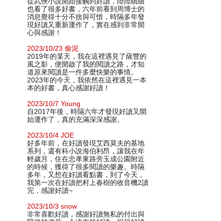
從武俠小說開始接觸到好讀，陸陸續續
也看了很多好書，六年前看到周博士的
消息覺得十分不捨與可惜，時隔多年發
現好讀又重新運作了，實在感到非常開
心與感謝！
2023/10/23 偷泥
2019年的某天，我在這裡遇見了薩豐的
風之影，便開啟了我的閱讀之路，才知
道原來閱讀是一件多麼快樂的事情。
2023年的今天，我依然在這裡遇見一本
本的好書，真心感謝好讀！
2023/10/7 Young
自2017年後，時隔六年才發現好讀又開
始運作了，真的充滿深深感謝。
2023/10/4 JOE
好多年前，在好讀發現艾西莫夫的基地
系列，還有科小說海伯利昂，讓我在年
輕歲月，住在忠孝東路旁玉成公園附近
的時候，獲得了很多閱讀的樂趣。時隔
多年，又想在好讀看點書，到了今天，
我第一次在好讀把村上春樹的收音機2讀
完，感謝好讀~
2023/10/3 snow
非常喜歡好讀，感謝好讀無私的付出與