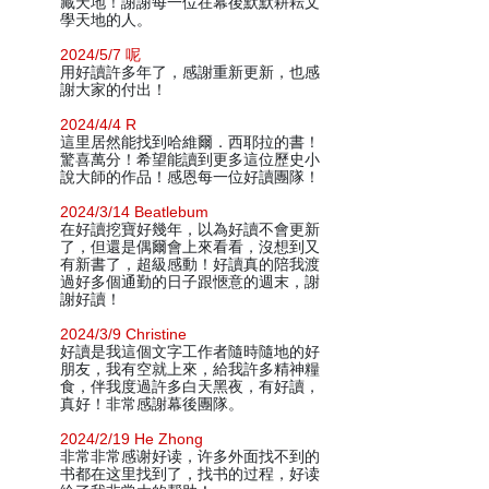
藏天地！謝謝每一位在幕後默默耕耘文
學天地的人。
2024/5/7 呢
用好讀許多年了，感謝重新更新，也感
謝大家的付出！
2024/4/4 R
這里居然能找到哈維爾．西耶拉的書！
驚喜萬分！希望能讀到更多這位歷史小
說大師的作品！感恩每一位好讀團隊！
2024/3/14 Beatlebum
在好讀挖寶好幾年，以為好讀不會更新
了，但還是偶爾會上來看看，沒想到又
有新書了，超級感動！好讀真的陪我渡
過好多個通勤的日子跟愜意的週末，謝
謝好讀！
2024/3/9 Christine
好讀是我這個文字工作者隨時隨地的好
朋友，我有空就上來，給我許多精神糧
食，伴我度過許多白天黑夜，有好讀，
真好！非常感謝幕後團隊。
2024/2/19 He Zhong
非常非常感谢好读，许多外面找不到的
书都在这里找到了，找书的过程，好读