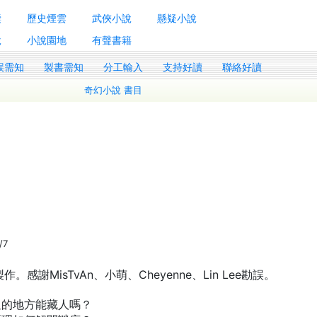
囊
歷史煙雲
武俠小說
懸疑小說
說
小說園地
有聲書籍
誤需知
製書需知
分工輸入
支持好讀
聯絡好讀
奇幻小說 書目
/7
謝MisTvAn、小萌、Cheyenne、Lin Lee勘誤。
溫的地方能藏人嗎？