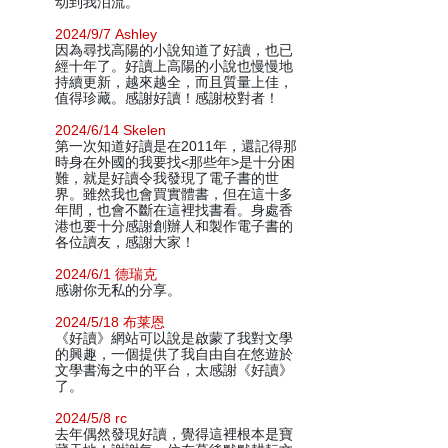
动到我泪流。
2024/9/7 Ashley
因為尋找高陽的小說知道了好讀，也已
經十年了。好讀上高陽的小說也慢慢地
持續更新，越來越全，而且質量上佳，
值得珍藏。感謝好讀！感謝校對者！
2024/6/14 Skelen
第一次知道好讀是在2011年，還記得那
時身在外國的我要找<那些年>是十分困
難，就是好讀令我發現了電子書的世
界。雖然我也會買實體書，但在這十多
年間，也會不斷在這裡找書看。身處香
港也要十分感謝創辦人和製作電子書的
各位讀友，感謝大家！
2024/6/1 德瑞克
感谢你无私的分享。
2024/5/18 布莱恩
《好讀》網站可以說是啟蒙了我對文學
的興趣，一個提供了我自由自在悠遊於
文學書海之中的平台，太感謝《好讀》
了。
2024/5/8 rc
去年偶然發現好讀，覺得這裡根本是寶