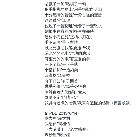
咕餓了一句/咕噥了一句
用手指戮向哈山/用手指戳向哈山
十分感情的聲音/十分古怪的聲音
拜拜儂/拜託儂
他地了一聲怒吼/他發了一聲怒吼
劉根生在尋隉/劉根生在那時
這柄小刀在於/這柄小刀在手
手不留情/手下留情
以此要協助我/以此要脅我
浴池的的池水/浴池的池水
有重要的的事/有重要的事
一下了就/一下子就
十指如鈞/十指如鉤
溫寶格/溫寶裕
有了口答/有了回答
幾乎今得他/幾乎令得他
瞭解自老大/瞭解白老大
陰睛不定/陰晴不定
我具有這樣的感覺/我真有這樣的感覺（原書或誤）
(mPDB 2013/6/14)
意大利/義大利
我想信/我相信
老大咕濃了一/老大咕噥了一
幾秒種/幾秒鐘