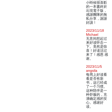
小時候很喜歡
的一本書終於
出現電子版，
感謝團隊的無
私分享，謝謝
好讀！
2023/11/18
Michael
无意间想起过
来好读怀念一
下。竟然是惊
喜！好读活过
来了！感恩 感
谢。
2023/11/5
angsila
每周上好读看
看是否有新
书，这已经成
了一个习惯。
这种陪伴是一
种舒服的，充
满确定感的安
心。感谢好
读。