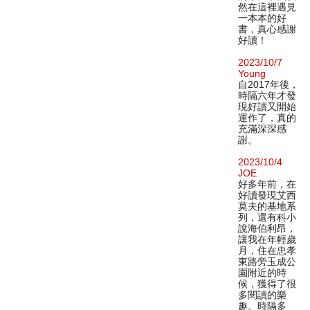
然在這裡遇見
一本本的好
書，真心感謝
好讀！
2023/10/7
Young
自2017年後，
時隔六年才發
現好讀又開始
運作了，真的
充滿深深感
謝。
2023/10/4
JOE
好多年前，在
好讀發現艾西
莫夫的基地系
列，還有科小
說海伯利昂，
讓我在年輕歲
月，住在忠孝
東路旁玉成公
園附近的時
候，獲得了很
多閱讀的樂
趣。時隔多