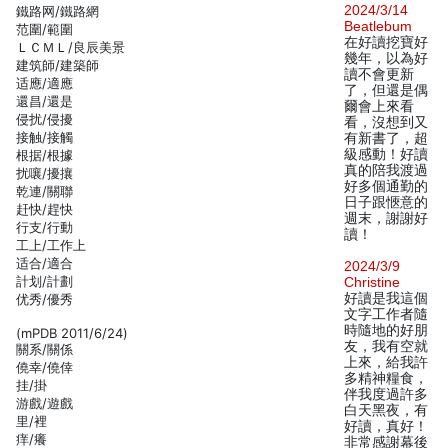
2024/3/14
鐵路网/鐵路網
Beatlebum
范圍/範圍
在好讀挖寶好
ＬＣＭＬ/良辰美景
幾年，以為好
建筑師/建築師
讀不會更新
适應/適應
了，但還是偶
還昌/還是
爾會上來看
侵扰/侵擾
看，沒想到又
接触/接觸
有新書了，超
級感動！好讀
根据/根據
真的陪我渡過
扰嚷/擾攘
好多個通勤的
乾連/關聯
日子跟愜意的
赶快/趕快
週末，謝謝好
行支/行動
讀！
工上/工作上
适合/適合
2024/3/9
計划/計劃
Christine
好讀是我這個
优秀/優秀
文字工作者隨
時隨地的好朋
(mPDB 2011/6/24)
友，我有空就
關系/關係
上來，給我許
僥幸/僥倖
多精神糧食，
挂/掛
伴我度過許多
游戲/遊戲
白天黑夜，有
里/裡
好讀，真好！
痒/癢
非常感謝幕後