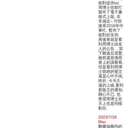
校對提供txt,
周博士也幫忙
製作了電子書
格式上架, 非
常感念~ 可惜
後來2016年中
事忙, 暫停了
校對的支持,
再後來就是看
到周博士由友
人的公告....當
下難過且震驚,
雖然還是偶而
會上好讀看看,
但是看到周博
士曾經的發文
還是心中不捨,
終於, 今天久
違的上線,看到
新版主的通知,
開心不已, 也
希望周博士在
天上也是同樣
歡欣.
2023/7/18
Mac
翻書抽屜內的