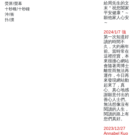
給周先生的文
熒屏/螢幕
末＂祝您闔家
十秒種/十秒鐘
平安健康＂～
沖/衝
願他家人心安
扑/撲
～
2024/1/7 強
第一次知道好
讀的時間不
久，大約兩年
前。當時常在
這裡挖寶，本
來很擔心網站
會隨著周博士
離世而無法再
運作，今日再
來發現網站動
起來了，真
心、真心地感
謝願意付出的
善心人士們。
無法想像沒有
閱讀的人生，
閱讀的路上有
您們真好。
2023/12/27
Annabel Kuo