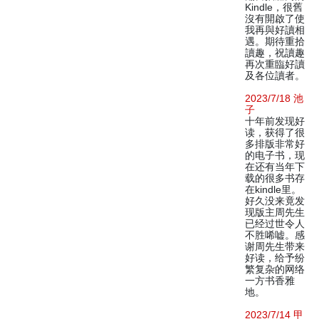
Kindle，很舊
沒有開啟了使
我再與好讀相
遇。期待重拾
讀趣，祝讀趣
再次重臨好讀
及各位讀者。
2023/7/18 池
子
十年前发现好
读，获得了很
多排版非常好
的电子书，现
在还有当年下
载的很多书存
在kindle里。
好久没来竟发
现版主周先生
已经过世令人
不胜唏嘘。感
谢周先生带来
好读，给予纷
繁复杂的网络
一方书香雅
地。
2023/7/14 甲