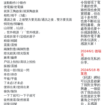
令我發現了電
波動動作/小動作
子書的世界。
便電腦/使電腦
雖然我也會買
就算工陶啟泉/就算陶啟泉
實體書，但在
相乾/相干（3處）
這十多年間，
通讀之後，之後雙方要見面/通訊之後，雙方要見面
也會不斷在這
恫現他/恫嚇他
裡找書看。身
山頭號，/山頭，
處香港也要十
」世外桃源「/「世外桃源」
分感謝創辦人
和製作電子書
這樣折屋子/這樣的屋子
的各位讀友，
精僻/精闢
感謝大家！
震栗/震慄
兩陳對壘/兩陣對壘
2024/6/1 德瑞
燈光錯黃/燈光昏黃
克
麻庳/痲痺
感谢你无私的
戶頭上拍拍/肩頭上拍拍
分享。
振撼/震撼
2024/5/18 布
我這一部/我這一問
莱恩
幸存/倖存
《好讀》網站
平複/平復
可以說是啟蒙
了未必/才未必
了我對文學的
便得出來/使得出來
興趣，一個提
偷快/愉快
供了我自由自
一下了就可/一下子就可
在悠遊於文學
徒然後退/陡然後退
書海之中的平
台，太感謝
頭發/頭髮