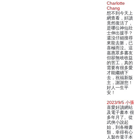
Charlotte
Chang
想不到今天上
網查看，好讀
竟然復活了，
是哪位神仙壯
士伸出援手？
還沒仔細搜尋
來龍去脈，已
喜極而泣。這
嘉惠眾多書友
但卻無啥收益
的苦工，真的
需要有很多愛
才能繼續下
去，祝福新版
主，謝謝您！
好人一生平
安！
2023/9/5 小張
喜愛好讀網站
及電子書本 很
多年月了。從
武俠小說起
始，到各種書
類，幸得有心
人製作電子本