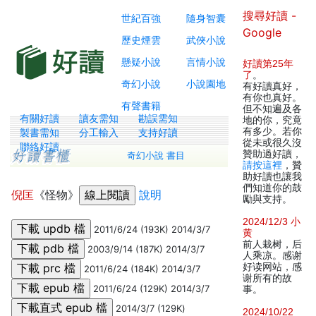
搜尋好讀 -
世紀百強
隨身智囊
Google
歷史煙雲
武俠小說
懸疑小說
言情小說
好讀第25年
了
。
奇幻小說
小說園地
有好讀真好，
有你也真好。
有聲書籍
但不知遍及各
有關好讀
讀友需知
勘誤需知
地的你，究竟
有多少。若你
製書需知
分工輸入
支持好讀
從未或很久沒
聯絡好讀
贊助過好讀，
奇幻小說 書目
請按這裡
，贊
助好讀也讓我
們知道你的鼓
倪匡
《怪物》
說明
勵與支持。
2024/12/3 小
2011/6/24 (193K) 2014/3/7
黄
前人栽树，后
2003/9/14 (187K) 2014/3/7
人乘凉。感谢
好读网站，感
2011/6/24 (184K) 2014/3/7
谢所有的故
2011/6/24 (129K) 2014/3/7
事。
2014/3/7 (129K)
2024/10/22