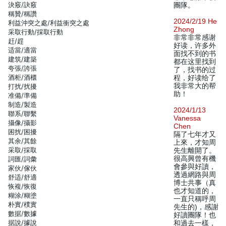
決竅/訣竅
團隊。
稱贊/稱讚
2024/2/19 He
利益沖突之處/利益衝突之處
Zhong
采取行動/採取行動
非常非常感谢
赶/趕
好读，许多外
适當/適當
面找不到的书
建筑/建築
都在这里找到
夸張/誇張
了，找书的过
酒柜/酒櫃
程，好读给了
我非常大的帮
打扰/扰擾
助！
准備/準備
制造/製造
2024/1/13
聯系/聯繫
Vanessa
攝像/攝影
Chen
困扰/困擾
隔了七年才又
其余/其餘
上來，才知周
采取/採取
先生離開了。
很高興曾有機
詞匯/詞彙
會參與好讀，
家伙/傢伙
透過網路與周
舒适/舒適
博士共事（真
恢複/恢復
也才知道的，
糊涂/糊塗
一直只稱呼周
朴實/樸實
先生的)，感謝
數据/數據
好讀團隊！也
据說/據說
和過去一樣，