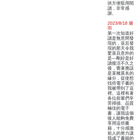
供方便取用閱
讀，非常感
謝。
2023/8/18 璐
羽
第一次知道好
讀是無意間發
現的，並且發
現的那天令我
驚喜且意外的
是—剛好是好
讀復活不久之
後，覺著應該
是某種莫名的
緣分，促使想
找些電子書的
我被帶到了這
裡。這裡有著
各位前輩們辛
苦掃描、品質
極佳的電子
書，讓我這個
後人能夠免費
享用這些書
籍，十分感激
前人的努力讓
我成了書籍的