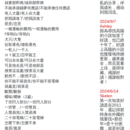
就要那即將/就和那即將
私的分享，伴
我成长，感动
不能承禱鋪夢何應諾/不能承擔任何應諾
到我泪流。
有人大廈/有人在大廈
把我讓進了/把我請進了
2024/9/7
瓷意/恣意
Ashley
一種運輸的費用/一程運輸的費用
因為尋找高陽
f等明白/等明白
的小說知道了
犬只/犬隻
好讀，也已經
征歌逐色/徵歌逐色
十年了。好讀
上高陽的小說
一乾人/一干人
也慢慢地持續
ＨＹ親王/亞罕親王
更新，越來越
可以在在廈/可以在大廈
全，而且質量
可是他去是/可是他卻是
上佳，值得珍
搜查這這廈/搜查這大廈
藏。感謝好
默然不，/默然不語，
讀！感謝校對
你不能不搭損失/你不能不搭電梯
者！
就處是/就算是
2024/6/14
斷襲/斷裂
Skelen
曖味/曖昧（2處）
第一次知道好
了些凹入部分/一些凹入部分
讀是在2011
一些警，/一些警員，
年，還記得那
人聲鼎混/人聲鼎沸
時身在外國的
二十加電梯/二十架電梯
我要找<那些
怎麼下來/怎麼不來
年>是十分困
複原/復原
難，就是好讀