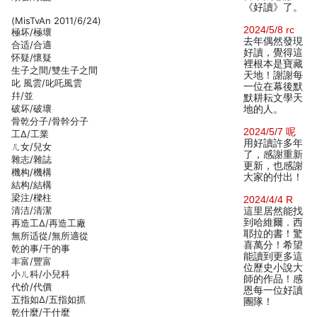
《好讀》了。
(MisTvAn 2011/6/24)
2024/5/8 rc
極坏/極壞
去年偶然發現
合适/合適
好讀，覺得這
怀疑/懷疑
裡根本是寶藏
生子之間/雙生子之間
天地！謝謝每
叱 風雲/叱吒風雲
一位在幕後默
幷/並
默耕耘文學天
破坏/破壞
地的人。
骨乾分子/骨幹分子
2024/5/7 呢
工Δ/工業
用好讀許多年
ㄦ女/兒女
了，感謝重新
雜志/雜誌
更新，也感謝
機构/機構
大家的付出！
結构/結構
梁注/樑柱
2024/4/4 R
清洁/清潔
這里居然能找
到哈維爾．西
再造工Δ/再造工廠
耶拉的書！驚
無所适從/無所適從
喜萬分！希望
乾的事/干的事
能讀到更多這
丰富/豐富
位歷史小說大
小ㄦ科/小兒科
師的作品！感
代价/代價
恩每一位好讀
五指如Δ/五指如抓
團隊！
乾什麼/干什麼