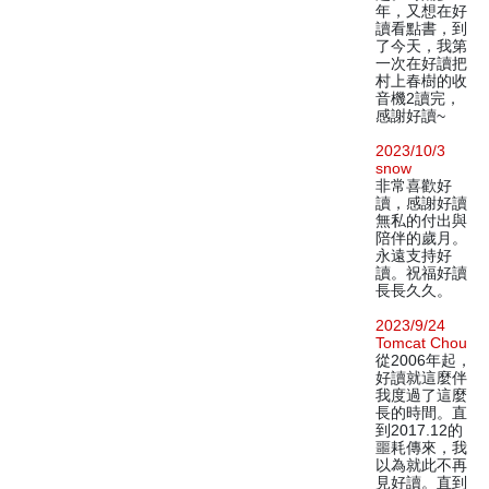
年，又想在好
讀看點書，到
了今天，我第
一次在好讀把
村上春樹的收
音機2讀完，
感謝好讀~
2023/10/3
snow
非常喜歡好
讀，感謝好讀
無私的付出與
陪伴的歲月。
永遠支持好
讀。祝福好讀
長長久久。
2023/9/24
Tomcat Chou
從2006年起，
好讀就這麼伴
我度過了這麼
長的時間。直
到2017.12的
噩耗傳來，我
以為就此不再
見好讀。直到