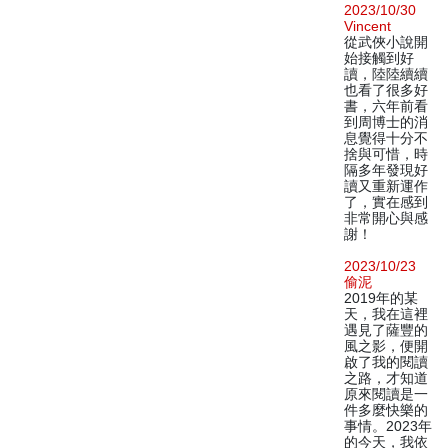
2023/10/30
Vincent
從武俠小說開
始接觸到好
讀，陸陸續續
也看了很多好
書，六年前看
到周博士的消
息覺得十分不
捨與可惜，時
隔多年發現好
讀又重新運作
了，實在感到
非常開心與感
謝！
2023/10/23
偷泥
2019年的某
天，我在這裡
遇見了薩豐的
風之影，便開
啟了我的閱讀
之路，才知道
原來閱讀是一
件多麼快樂的
事情。2023年
的今天，我依