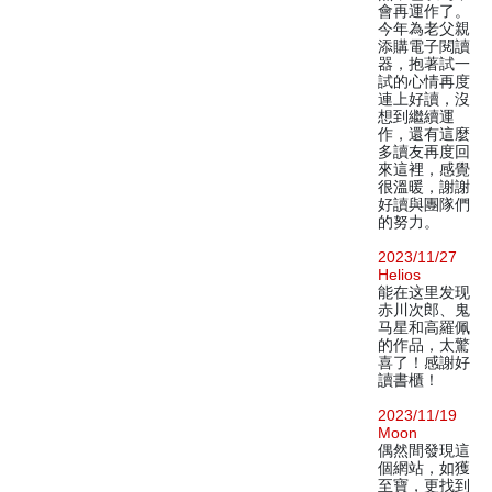
會再運作了。
今年為老父親
添購電子閱讀
器，抱著試一
試的心情再度
連上好讀，沒
想到繼續運
作，還有這麼
多讀友再度回
來這裡，感覺
很溫暖，謝謝
好讀與團隊們
的努力。
2023/11/27
Helios
能在这里发现
赤川次郎、鬼
马星和高羅佩
的作品，太驚
喜了！感謝好
讀書櫃！
2023/11/19
Moon
偶然間發現這
個網站，如獲
至寶，更找到