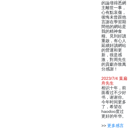
的論壇得悉網
主離世一事，
心有點哀傷，
後悔未曾跟他
言謝在學習期
間他的網站是
我的精神食
糧。見到好讀
重啟，有心人
延續好讀網站
的營運和更
新，很是感
激，對周先生
的貢獻亦致萬
分感謝！
2023/7/4 葉扁
舟先生
相识十年，前
面看过不少好
书，谢谢你。
今年时间更多
了，希望在
haodoo度过
更好的年华。
>>
更多感言