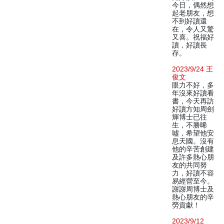
今日，偶然想
起老朋友，想
不到好讀還
在，令人又驚
又喜。祝福好
讀，好讀長
存。
2023/9/24 王
俊文
眼力不好，多
年沒來好讀看
書，今天再訪
好讀方知周劍
輝博士已往
生，不勝唏
噓，希望他安
息天國。沒有
他的辛苦創建
及許多熱心朋
友的共同努
力，好讀不容
易經營至今。
謝謝周博士及
熱心朋友的辛
勞貢獻！
2023/9/12