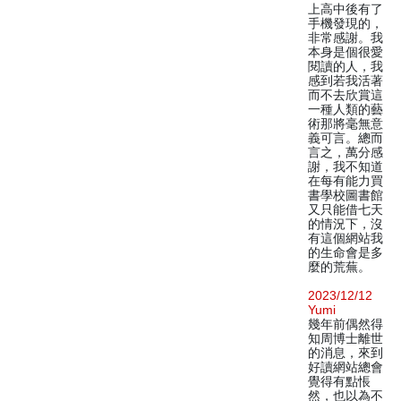
上高中後有了
手機發現的，
非常感謝。我
本身是個很愛
閱讀的人，我
感到若我活著
而不去欣賞這
一種人類的藝
術那將毫無意
義可言。總而
言之，萬分感
謝，我不知道
在每有能力買
書學校圖書館
又只能借七天
的情況下，沒
有這個網站我
的生命會是多
麼的荒蕪。
2023/12/12
Yumi
幾年前偶然得
知周博士離世
的消息，來到
好讀網站總會
覺得有點悵
然，也以為不