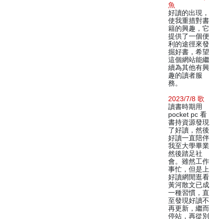
魚
好讀的出現，
使我重措對書
籍的興趣，它
提供了一個便
利的途徑來發
掘好書，希望
這個網站能繼
續為其他有興
趣的讀者服
務。
2023/7/8 歌
讀書時期用
pocket pc 看
書持資源發現
了好讀，然後
好讀一直陪伴
我至大學畢業
然後踏足社
會。雖然工作
事忙，但是上
好讀網閒逛看
黃河散文已成
一種習慣，直
至發現好讀不
再更新，繼而
停站，再從別