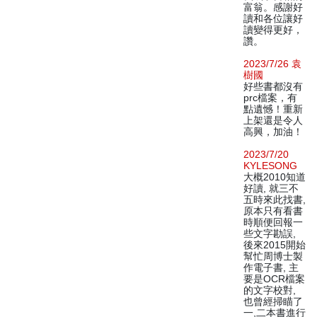
富翁。感謝好
讀和各位讓好
讀變得更好，
讚。
2023/7/26 袁
樹國
好些書都沒有
prc檔案，有
點遺憾！重新
上架還是令人
高興，加油！
2023/7/20
KYLESONG
大概2010知道
好讀, 就三不
五時來此找書,
原本只有看書
時順便回報一
些文字勘誤,
後來2015開始
幫忙周博士製
作電子書, 主
要是OCR檔案
的文字校對,
也曾經掃瞄了
一,二本書進行