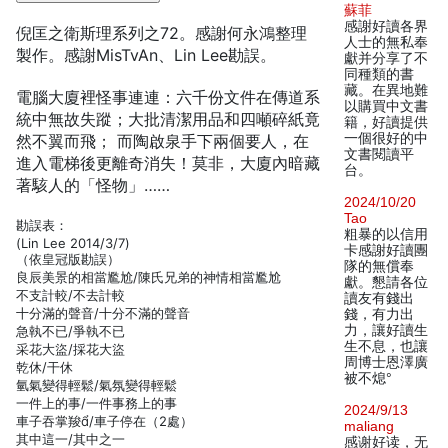
蘇菲
感謝好讀各界
倪匡之衛斯理系列之72。感謝何永鴻整理
人士的無私奉
製作。感謝MisTvAn、Lin Lee勘誤。
獻并分享了不
同種類的書
藏。在異地難
電腦大廈裡怪事連連：六千份文件在傳道系
以購買中文書
統中無故失蹤；大批清潔用品和四噸碎紙竟
籍，好讀提供
一個很好的中
然不翼而飛； 而陶啟泉手下兩個要人，在
文書閱讀平
進入電梯後更離奇消失！莫非，大廈內暗藏
台。
著駭人的「怪物」……
2024/10/20
Tao
勘誤表：
粗暴的以信用
(Lin Lee 2014/3/7)
卡感謝好讀團
（依皇冠版勘誤）
隊的無償奉
良辰美景的相當尷尬/陳氏兄弟的神情相當尷尬
獻。懇請各位
不支計較/不去計較
讀友有錢出
十分滿的聲音/十分不滿的聲音
錢，有力出
力，讓好讀生
急執不已/爭執不已
生不息，也讓
采花大盜/採花大盜
周博士恩澤廣
乾休/干休
被不熄°
氫氣變得輕鬆/氣氛變得輕鬆
一件上的事/一件事務上的事
2024/9/13
車子吞掌羧/車子停在（2處）
maliang
其中這一/其中之一
感谢好读，无