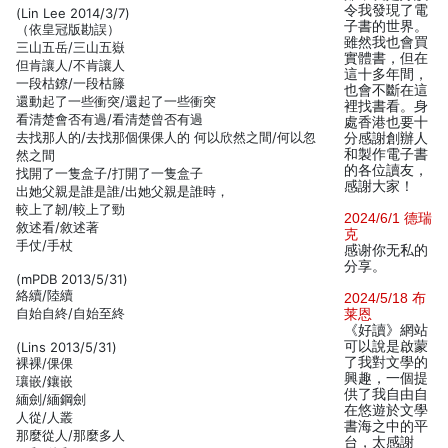
令我發現了電
(Lin Lee 2014/3/7)
子書的世界。
（依皇冠版勘誤）
雖然我也會買
三山五岳/三山五嶽
實體書，但在
但肯讓人/不肯讓人
這十多年間，
一段枯鐐/一段枯籐
也會不斷在這
還動起了一些衝突/還起了一些衝突
裡找書看。身
看清楚會否有過/看清楚曾否有過
處香港也要十
去找那人的/去找那個倮倮人的 何以欣然之間/何以忽
分感謝創辦人
和製作電子書
然之間
的各位讀友，
找開了一隻盒子/打開了一隻盒子
感謝大家！
出她父親是誰是誰/出她父親是誰時，
較上了韌/較上了勁
2024/6/1 德瑞
敘述看/敘述著
克
手仗/手杖
感谢你无私的
分享。
(mPDB 2013/5/31)
絡續/陸續
2024/5/18 布
自始自終/自始至終
莱恩
《好讀》網站
可以說是啟蒙
(Lins 2013/5/31)
了我對文學的
裸裸/倮倮
興趣，一個提
瓖嵌/鑲嵌
供了我自由自
緬劍/緬鋼劍
在悠遊於文學
人從/人叢
書海之中的平
那麼從人/那麼多人
台，太感謝