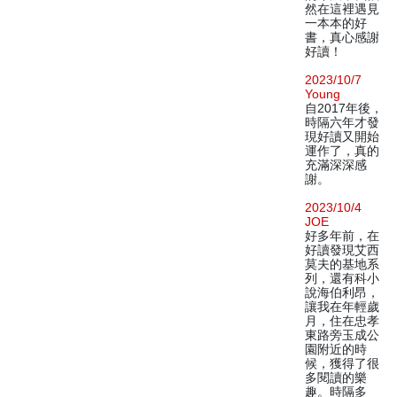
然在這裡遇見
一本本的好
書，真心感謝
好讀！
2023/10/7
Young
自2017年後，
時隔六年才發
現好讀又開始
運作了，真的
充滿深深感
謝。
2023/10/4
JOE
好多年前，在
好讀發現艾西
莫夫的基地系
列，還有科小
說海伯利昂，
讓我在年輕歲
月，住在忠孝
東路旁玉成公
園附近的時
候，獲得了很
多閱讀的樂
趣。時隔多