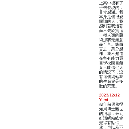
上高中後有了
手機發現的，
非常感謝。我
本身是個很愛
閱讀的人，我
感到若我活著
而不去欣賞這
一種人類的藝
術那將毫無意
義可言。總而
言之，萬分感
謝，我不知道
在每有能力買
書學校圖書館
又只能借七天
的情況下，沒
有這個網站我
的生命會是多
麼的荒蕪。
2023/12/12
Yumi
幾年前偶然得
知周博士離世
的消息，來到
好讀網站總會
覺得有點悵
然，也以為不