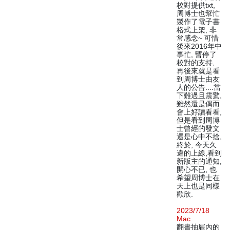
校對提供txt,
周博士也幫忙
製作了電子書
格式上架, 非
常感念~ 可惜
後來2016年中
事忙, 暫停了
校對的支持,
再後來就是看
到周博士由友
人的公告....當
下難過且震驚,
雖然還是偶而
會上好讀看看,
但是看到周博
士曾經的發文
還是心中不捨,
終於, 今天久
違的上線,看到
新版主的通知,
開心不已, 也
希望周博士在
天上也是同樣
歡欣.
2023/7/18
Mac
翻書抽屜內的