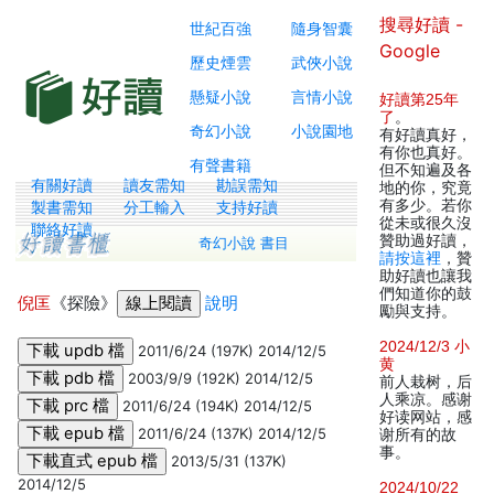
搜尋好讀 -
世紀百強
隨身智囊
Google
歷史煙雲
武俠小說
懸疑小說
言情小說
好讀第25年
了
。
奇幻小說
小說園地
有好讀真好，
有你也真好。
有聲書籍
但不知遍及各
有關好讀
讀友需知
勘誤需知
地的你，究竟
有多少。若你
製書需知
分工輸入
支持好讀
從未或很久沒
聯絡好讀
贊助過好讀，
奇幻小說 書目
請按這裡
，贊
助好讀也讓我
們知道你的鼓
倪匡
《探險》
說明
勵與支持。
2024/12/3 小
2011/6/24 (197K) 2014/12/5
黄
2003/9/9 (192K) 2014/12/5
前人栽树，后
人乘凉。感谢
2011/6/24 (194K) 2014/12/5
好读网站，感
2011/6/24 (137K) 2014/12/5
谢所有的故
事。
2013/5/31 (137K)
2014/12/5
2024/10/22