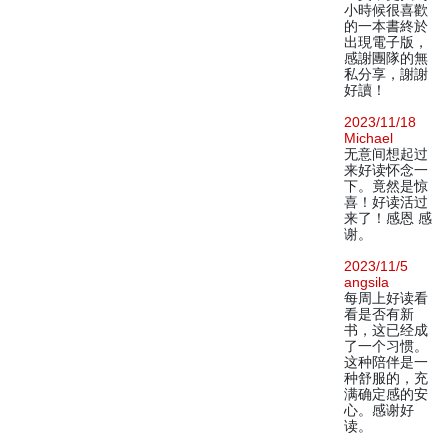
小時候很喜歡
的一本書終於
出現電子版，
感謝團隊的無
私分享，謝謝
好讀！
2023/11/18
Michael
无意间想起过
来好读怀念一
下。竟然是惊
喜！好读活过
来了！感恩 感
谢。
2023/11/5
angsila
每周上好读看
看是否有新
书，这已经成
了一个习惯。
这种陪伴是一
种舒服的，充
满确定感的安
心。感谢好
读。