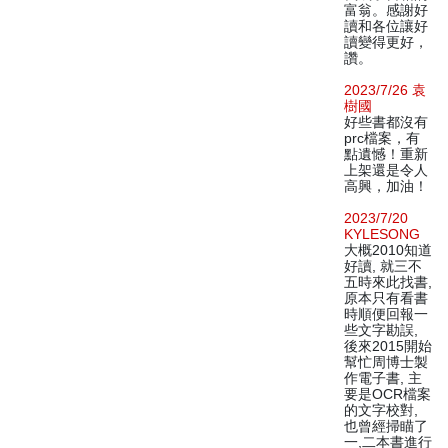
富翁。感謝好
讀和各位讓好
讀變得更好，
讚。
2023/7/26 袁
樹國
好些書都沒有
prc檔案，有
點遺憾！重新
上架還是令人
高興，加油！
2023/7/20
KYLESONG
大概2010知道
好讀, 就三不
五時來此找書,
原本只有看書
時順便回報一
些文字勘誤,
後來2015開始
幫忙周博士製
作電子書, 主
要是OCR檔案
的文字校對,
也曾經掃瞄了
一,二本書進行