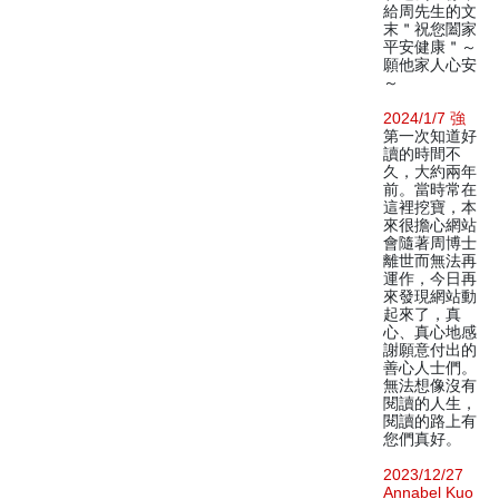
給周先生的文
末＂祝您闔家
平安健康＂～
願他家人心安
～
2024/1/7 強
第一次知道好
讀的時間不
久，大約兩年
前。當時常在
這裡挖寶，本
來很擔心網站
會隨著周博士
離世而無法再
運作，今日再
來發現網站動
起來了，真
心、真心地感
謝願意付出的
善心人士們。
無法想像沒有
閱讀的人生，
閱讀的路上有
您們真好。
2023/12/27
Annabel Kuo