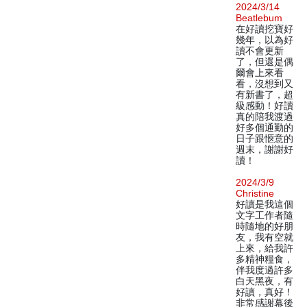
2024/3/14
Beatlebum
在好讀挖寶好
幾年，以為好
讀不會更新
了，但還是偶
爾會上來看
看，沒想到又
有新書了，超
級感動！好讀
真的陪我渡過
好多個通勤的
日子跟愜意的
週末，謝謝好
讀！
2024/3/9
Christine
好讀是我這個
文字工作者隨
時隨地的好朋
友，我有空就
上來，給我許
多精神糧食，
伴我度過許多
白天黑夜，有
好讀，真好！
非常感謝幕後