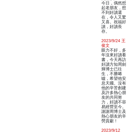
今日，偶然想
起老朋友，想
不到好讀還
在，令人又驚
又喜。祝福好
讀，好讀長
存。
2023/9/24 王
俊文
眼力不好，多
年沒來好讀看
書，今天再訪
好讀方知周劍
輝博士已往
生，不勝唏
噓，希望他安
息天國。沒有
他的辛苦創建
及許多熱心朋
友的共同努
力，好讀不容
易經營至今。
謝謝周博士及
熱心朋友的辛
勞貢獻！
2023/9/12