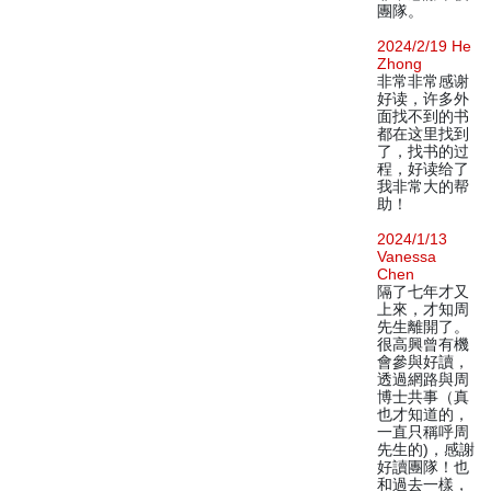
團隊。
2024/2/19 He
Zhong
非常非常感谢
好读，许多外
面找不到的书
都在这里找到
了，找书的过
程，好读给了
我非常大的帮
助！
2024/1/13
Vanessa
Chen
隔了七年才又
上來，才知周
先生離開了。
很高興曾有機
會參與好讀，
透過網路與周
博士共事（真
也才知道的，
一直只稱呼周
先生的)，感謝
好讀團隊！也
和過去一樣，