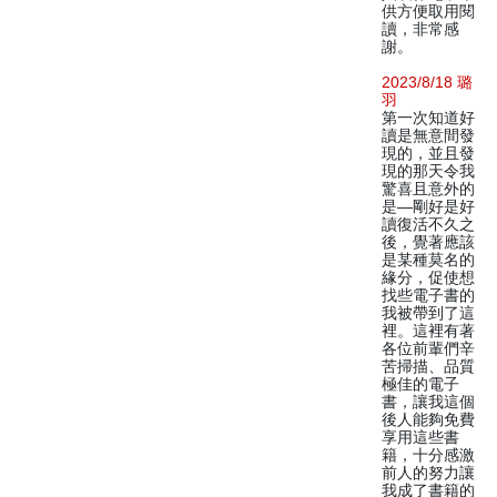
供方便取用閱
讀，非常感
謝。
2023/8/18 璐
羽
第一次知道好
讀是無意間發
現的，並且發
現的那天令我
驚喜且意外的
是—剛好是好
讀復活不久之
後，覺著應該
是某種莫名的
緣分，促使想
找些電子書的
我被帶到了這
裡。這裡有著
各位前輩們辛
苦掃描、品質
極佳的電子
書，讓我這個
後人能夠免費
享用這些書
籍，十分感激
前人的努力讓
我成了書籍的