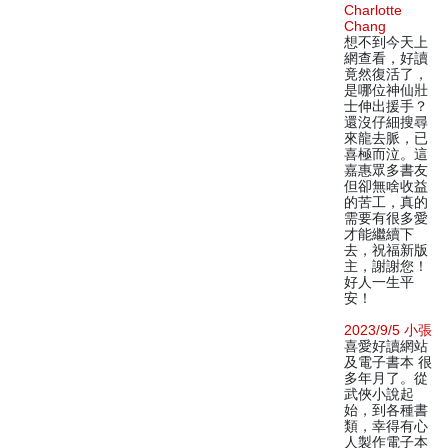
Charlotte
Chang
想不到今天上
網查看，好讀
竟然復活了，
是哪位神仙壯
士伸出援手？
還沒仔細搜尋
來龍去脈，已
喜極而泣。這
嘉惠眾多書友
但卻無啥收益
的苦工，真的
需要有很多愛
才能繼續下
去，祝福新版
主，謝謝您！
好人一生平
安！
2023/9/5 小張
喜愛好讀網站
及電子書本 很
多年月了。從
武俠小說起
始，到各種書
類，幸得有心
人製作電子本