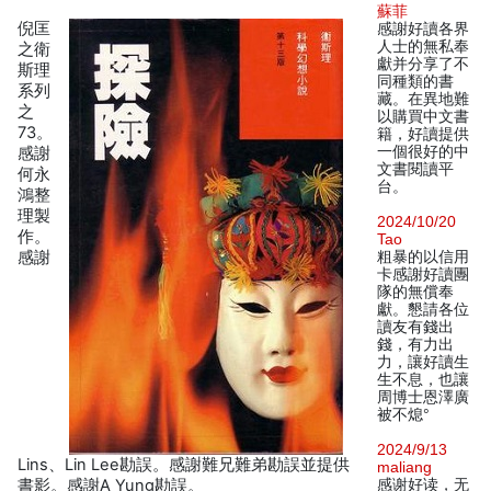
蘇菲
倪匡
感謝好讀各界
人士的無私奉
之衛
獻并分享了不
斯理
同種類的書
系列
藏。在異地難
之
以購買中文書
73。
籍，好讀提供
一個很好的中
感謝
文書閱讀平
何永
台。
鴻整
理製
2024/10/20
作。
Tao
感謝
粗暴的以信用
卡感謝好讀團
隊的無償奉
獻。懇請各位
讀友有錢出
錢，有力出
力，讓好讀生
生不息，也讓
周博士恩澤廣
被不熄°
2024/9/13
Lins、Lin Lee勘誤。感謝難兄難弟勘誤並提供
maliang
書影。感謝A Yung勘誤。
感谢好读，无