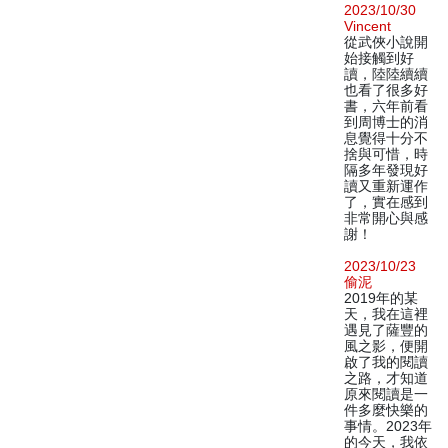
2023/10/30
Vincent
從武俠小說開
始接觸到好
讀，陸陸續續
也看了很多好
書，六年前看
到周博士的消
息覺得十分不
捨與可惜，時
隔多年發現好
讀又重新運作
了，實在感到
非常開心與感
謝！
2023/10/23
偷泥
2019年的某
天，我在這裡
遇見了薩豐的
風之影，便開
啟了我的閱讀
之路，才知道
原來閱讀是一
件多麼快樂的
事情。2023年
的今天，我依