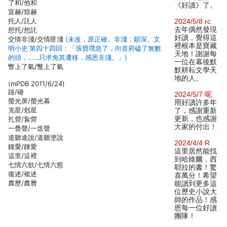
了和/他和
《好讀》了。
宣赫/煊赫
托人/託人
2024/5/8 rc
去年偶然發現
想托/想託
好讀，覺得這
交情非淺/交情匪淺
(未改，原正確。非淺：頗深。文
裡根本是寶藏
明小史˙第四十四回：「張寶瓚急了，向首府磕了無數
天地！謝謝每
的頭，……只求免其遷移，感恩非淺。」)
一位在幕後默
瞥上了氣/蹩上了氣
默耕耘文學天
地的人。
(mPDB 2011/6/24)
踫/碰
2024/5/7 呢
螢光屏/螢光幕
用好讀許多年
克星/剋星
了，感謝重新
更新，也感謝
扎營/紮營
大家的付出！
一疊聲/一迭聲
道聽途說/道聽塗說
2024/4/4 R
鐘愛/鍾愛
這里居然能找
這里/這裡
到哈維爾．西
七情六欲/七情六慾
耶拉的書！驚
復述/複述
喜萬分！希望
農歷/農曆
能讀到更多這
位歷史小說大
師的作品！感
恩每一位好讀
團隊！