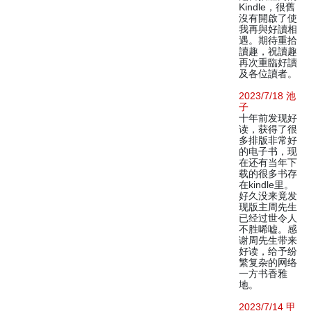
Kindle，很舊
沒有開啟了使
我再與好讀相
遇。期待重拾
讀趣，祝讀趣
再次重臨好讀
及各位讀者。
2023/7/18 池
子
十年前发现好
读，获得了很
多排版非常好
的电子书，现
在还有当年下
载的很多书存
在kindle里。
好久没来竟发
现版主周先生
已经过世令人
不胜唏嘘。感
谢周先生带来
好读，给予纷
繁复杂的网络
一方书香雅
地。
2023/7/14 甲