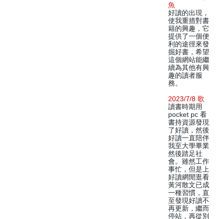
魚
好讀的出現，
使我重措對書
籍的興趣，它
提供了一個便
利的途徑來發
掘好書，希望
這個網站能繼
續為其他有興
趣的讀者服
務。
2023/7/8 歌
讀書時期用
pocket pc 看
書持資源發現
了好讀，然後
好讀一直陪伴
我至大學畢業
然後踏足社
會。雖然工作
事忙，但是上
好讀網閒逛看
黃河散文已成
一種習慣，直
至發現好讀不
再更新，繼而
停站，再從別