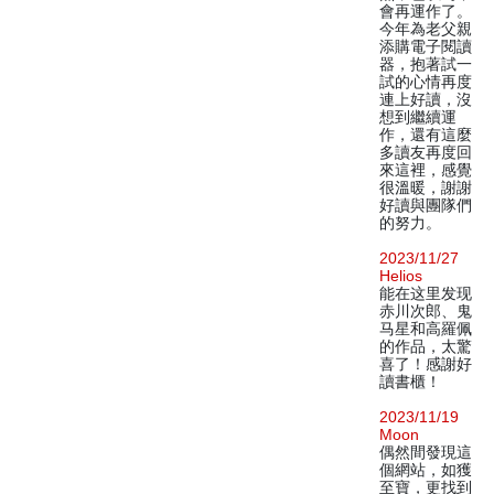
會再運作了。
今年為老父親
添購電子閱讀
器，抱著試一
試的心情再度
連上好讀，沒
想到繼續運
作，還有這麼
多讀友再度回
來這裡，感覺
很溫暖，謝謝
好讀與團隊們
的努力。
2023/11/27
Helios
能在这里发现
赤川次郎、鬼
马星和高羅佩
的作品，太驚
喜了！感謝好
讀書櫃！
2023/11/19
Moon
偶然間發現這
個網站，如獲
至寶，更找到