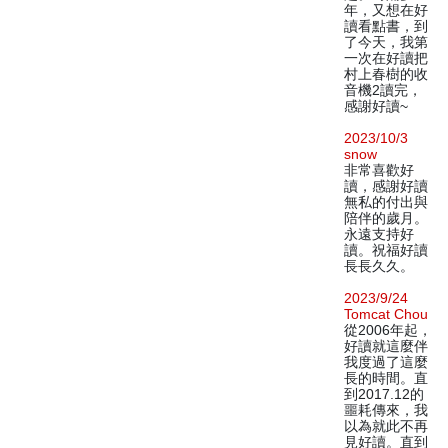
年，又想在好
讀看點書，到
了今天，我第
一次在好讀把
村上春樹的收
音機2讀完，
感謝好讀~
2023/10/3
snow
非常喜歡好
讀，感謝好讀
無私的付出與
陪伴的歲月。
永遠支持好
讀。祝福好讀
長長久久。
2023/9/24
Tomcat Chou
從2006年起，
好讀就這麼伴
我度過了這麼
長的時間。直
到2017.12的
噩耗傳來，我
以為就此不再
見好讀。直到