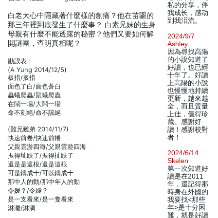
私的分享，伴
我成长，感动
白老大心中隱藏著什麼樣的創痛？他在苗疆的
到我泪流。
那三年裡到底發生了什麼事？ 白素兄妹的生身
母親有什麼不能透露的秘密？他們又要如何解
2024/9/7
開謎團，查明真相呢？
Ashley
因為尋找高陽
的小說知道了
勘誤表：
好讀，也已經
(A Yung 2014/12/5)
十年了。好讀
板指/扳指
上高陽的小說
面色了白/面色蒼白
也慢慢地持續
蟲蟻爬蟲/鼠蟻爬蟲
更新，越來越
在鬧一場/大鬧一場
全，而且質量
命不刻絕/命不該絕
上佳，值得珍
藏。感謝好
(難兄難弟 2014/11/7)
讀！感謝校對
者！
快速前卷/快速前捲
父親雲游四海/父親雲遊四海
2024/6/14
振得址跌了/振得扯跌了
Skelen
還是是這根/還是這根
第一次知道好
可是鑄成十/可以鑄成十
讀是在2011
那中人的動/那中年人的動
年，還記得那
令媛？/令嬡？
時身在外國的
是一支看來/是一隻看來
我要找<那些
年>是十分困
淋灕/淋漓
難，就是好讀