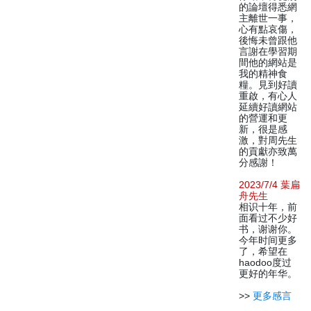
的論壇得悉網
主離世一事，
心有點哀傷，
後悔未曾跟他
言謝在學習期
間他的網站是
我的精神食
糧。見到好讀
重啟，有心人
延續好讀網站
的營運和更
新，很是感
激，對周先生
的貢獻亦致萬
分感謝！
2023/7/4 葉扁
舟先生
相识十年，前
面看过不少好
书，谢谢你。
今年时间更多
了，希望在
haodoo度过
更好的年华。
>>
更多感言