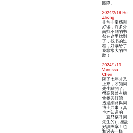
團隊。
2024/2/19 He
Zhong
非常非常感谢
好读，许多外
面找不到的书
都在这里找到
了，找书的过
程，好读给了
我非常大的帮
助！
2024/1/13
Vanessa
Chen
隔了七年才又
上來，才知周
先生離開了。
很高興曾有機
會參與好讀，
透過網路與周
博士共事（真
也才知道的，
一直只稱呼周
先生的)，感謝
好讀團隊！也
和過去一樣，