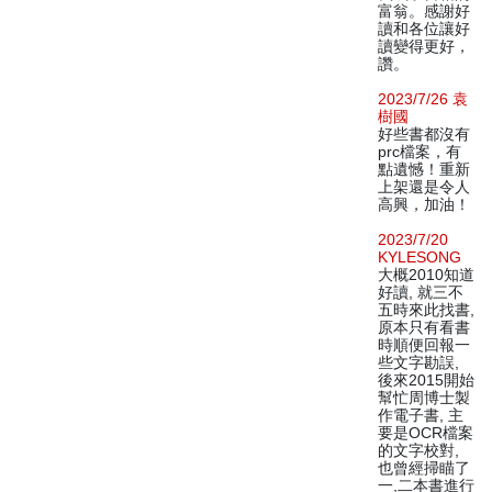
富翁。感謝好
讀和各位讓好
讀變得更好，
讚。
2023/7/26 袁
樹國
好些書都沒有
prc檔案，有
點遺憾！重新
上架還是令人
高興，加油！
2023/7/20
KYLESONG
大概2010知道
好讀, 就三不
五時來此找書,
原本只有看書
時順便回報一
些文字勘誤,
後來2015開始
幫忙周博士製
作電子書, 主
要是OCR檔案
的文字校對,
也曾經掃瞄了
一,二本書進行