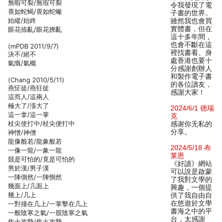
無暇可裂/無瑕可裂
令我發現了電
畏如蛇蝎/畏如蛇蠍
子書的世界。
始縱/始終
雖然我也會買
實體書，但在
眼花捺亂/眼花撩亂
這十多年間，
也會不斷在這
(mPDB 2011/9/7)
裡找書看。身
決不/絕不
處香港也要十
氣慨/氣概
分感謝創辦人
和製作電子書
(Chang 2010/5/11)
的各位讀友，
燕怔徒/燕狂徒
感謝大家！
這而人/這兩人
極大了/漲大了
2024/6/1 德瑞
這一拿/這一掌
克
杖尖使打中/杖尖便打中
感谢你无私的
分享。
神憎/神僧
龍像般若/龍象般若
2024/5/18 布
一像一龍/一象一龍
莱恩
競是可怕的/竟是可怕的
《好讀》網站
男於漢/男子漢
可以說是啟蒙
一陣側然/一陣惻然
了我對文學的
幾面上/几面上
興趣，一個提
幾上/几上
供了我自由自
在悠遊於文學
一對撞在几上/一掌擊在几上
書海之中的平
一般陰寒之氣/一股陰寒之氣
台，太感謝
焦士攻勢/焦土攻勢