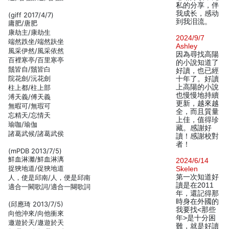
私的分享，伴
我成长，感动
(giff 2017/4/7)
到我泪流。
庸肥/唐肥
康劫主/康劫生
2024/9/7
端然跌坐/端然趺坐
Ashley
風采伊然/風采依然
因為尋找高陽
百裡寒亭/百里寒亭
的小說知道了
鬚皆自/鬚皆白
好讀，也已經
院花劍/沅花劍
十年了。好讀
上高陽的小說
柱上都/柱上部
也慢慢地持續
溥天義/傅天義
更新，越來越
無暇可/無瑕可
全，而且質量
忘精天/忘情天
上佳，值得珍
瑜咖/瑜伽
藏。感謝好
諸葛武候/諸葛武侯
讀！感謝校對
者！
(mPDB 2013/7/5)
鮮血淋灕/鮮血淋漓
2024/6/14
捉狹地道/促狹地道
Skelen
第一次知道好
人，使是邱南/人，便是邱南
讀是在2011
適合一闕歌詞/適合一闋歌詞
年，還記得那
時身在外國的
(邱應琦 2013/7/5)
我要找<那些
向他沖來/向他衝來
年>是十分困
邀遊於天/遨遊於天
難，就是好讀