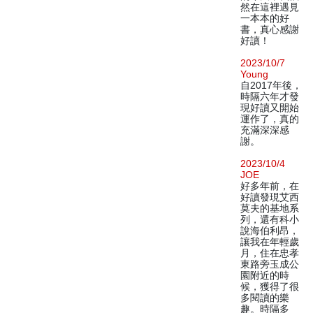
然在這裡遇見
一本本的好
書，真心感謝
好讀！
2023/10/7
Young
自2017年後，
時隔六年才發
現好讀又開始
運作了，真的
充滿深深感
謝。
2023/10/4
JOE
好多年前，在
好讀發現艾西
莫夫的基地系
列，還有科小
說海伯利昂，
讓我在年輕歲
月，住在忠孝
東路旁玉成公
園附近的時
候，獲得了很
多閱讀的樂
趣。時隔多