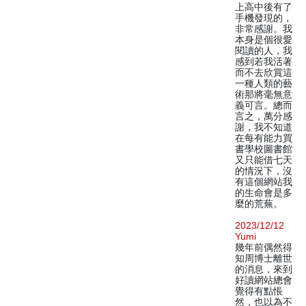
上高中後有了
手機發現的，
非常感謝。我
本身是個很愛
閱讀的人，我
感到若我活著
而不去欣賞這
一種人類的藝
術那將毫無意
義可言。總而
言之，萬分感
謝，我不知道
在每有能力買
書學校圖書館
又只能借七天
的情況下，沒
有這個網站我
的生命會是多
麼的荒蕪。
2023/12/12
Yumi
幾年前偶然得
知周博士離世
的消息，來到
好讀網站總會
覺得有點悵
然，也以為不