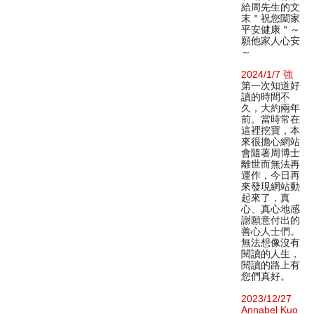
給周先生的文
末＂祝您闔家
平安健康＂～
願他家人心安
～
2024/1/7 強
第一次知道好
讀的時間不
久，大約兩年
前。當時常在
這裡挖寶，本
來很擔心網站
會隨著周博士
離世而無法再
運作，今日再
來發現網站動
起來了，真
心、真心地感
謝願意付出的
善心人士們。
無法想像沒有
閱讀的人生，
閱讀的路上有
您們真好。
2023/12/27
Annabel Kuo