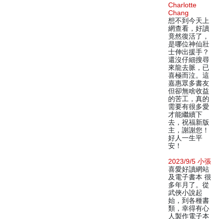
Charlotte
Chang
想不到今天上
網查看，好讀
竟然復活了，
是哪位神仙壯
士伸出援手？
還沒仔細搜尋
來龍去脈，已
喜極而泣。這
嘉惠眾多書友
但卻無啥收益
的苦工，真的
需要有很多愛
才能繼續下
去，祝福新版
主，謝謝您！
好人一生平
安！
2023/9/5 小張
喜愛好讀網站
及電子書本 很
多年月了。從
武俠小說起
始，到各種書
類，幸得有心
人製作電子本