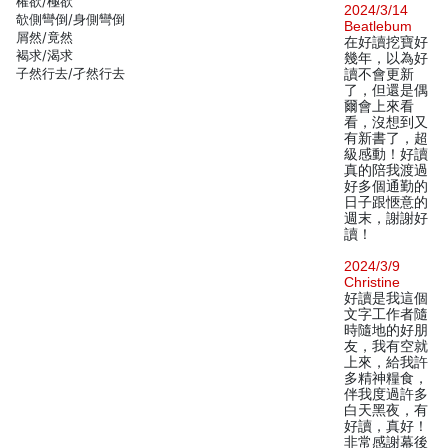
權欲/極欲
2024/3/14
欹側彎倒/身側彎倒
Beatlebum
屑然/竟然
在好讀挖寶好
褐求/渴求
幾年，以為好
子然行去/孑然行去
讀不會更新
了，但還是偶
爾會上來看
看，沒想到又
有新書了，超
級感動！好讀
真的陪我渡過
好多個通勤的
日子跟愜意的
週末，謝謝好
讀！
2024/3/9
Christine
好讀是我這個
文字工作者隨
時隨地的好朋
友，我有空就
上來，給我許
多精神糧食，
伴我度過許多
白天黑夜，有
好讀，真好！
非常感謝幕後