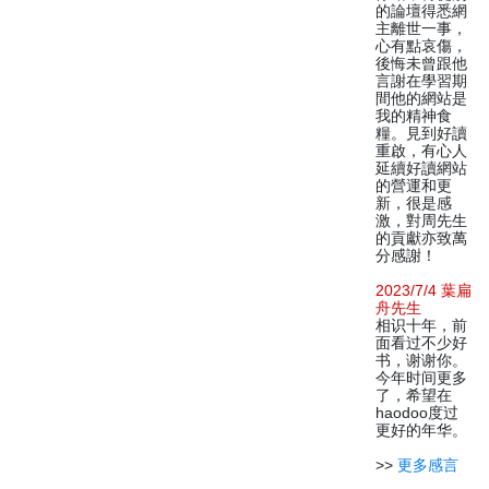
的論壇得悉網
主離世一事，
心有點哀傷，
後悔未曾跟他
言謝在學習期
間他的網站是
我的精神食
糧。見到好讀
重啟，有心人
延續好讀網站
的營運和更
新，很是感
激，對周先生
的貢獻亦致萬
分感謝！
2023/7/4 葉扁
舟先生
相识十年，前
面看过不少好
书，谢谢你。
今年时间更多
了，希望在
haodoo度过
更好的年华。
>>
更多感言