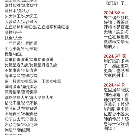
《好讀》了。
溫杖儒雅/溫文儒雅
蕭秋本/蕭秋水
2024/5/8 rc
朱大無王/朱大天王
去年偶然發現
大步踏人/大步踏入
好讀，覺得這
左丘超然和燕狂徒/左丘道亭和燕狂徒
裡根本是寶藏
天地！謝謝每
身於/身子
一位在幕後默
抗全/抗金
默耕耘文學天
一門而過/一閃而過
地的人。
中心牢偽/中心牢房
撒退/撤退
2024/5/7 呢
這事使得慎重/這事便得慎重
用好讀許多年
比鐵星還先說/比鐵星月還先說
了，感謝重新
不情棄家/不惜棄家
更新，也感謝
大家的付出！
青年宗澤/昔年宗澤
這一於武功較高/這一干武功較高
2024/4/4 R
滿是膿永/滿是膿水
這里居然能找
寓貴榮華/富貴榮華
到哈維爾．西
那然哈哈大笑/那人哈哈大笑
耶拉的書！驚
怙惡不俊/怙惡不悛
喜萬分！希望
雙時卻以/雙肘卻以
能讀到更多這
不能自己/不能自已
位歷史小說大
師的作品！感
殺了口去/殺了回去
恩每一位好讀
木頑之怯/木頑之法
團隊！
胸腹問/胸腹間