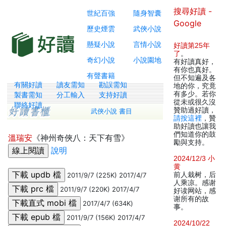
搜尋好讀 -
世紀百強
隨身智囊
Google
歷史煙雲
武俠小說
懸疑小說
言情小說
好讀第25年
了
。
奇幻小說
小說園地
有好讀真好，
有你也真好。
有聲書籍
但不知遍及各
有關好讀
讀友需知
勘誤需知
地的你，究竟
有多少。若你
製書需知
分工輸入
支持好讀
從未或很久沒
聯絡好讀
贊助過好讀，
武俠小說 書目
請按這裡
，贊
助好讀也讓我
們知道你的鼓
溫瑞安
《神州奇俠八：天下有雪》
勵與支持。
說明
2024/12/3 小
黄
前人栽树，后
2011/9/7 (225K) 2017/4/7
人乘凉。感谢
2011/9/7 (220K) 2017/4/7
好读网站，感
谢所有的故
2017/4/7 (634K)
事。
2011/9/7 (156K) 2017/4/7
2024/10/22