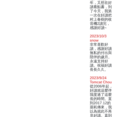
年，又想在好
讀看點書，到
了今天，我第
一次在好讀把
村上春樹的收
音機2讀完，
感謝好讀~
2023/10/3
snow
非常喜歡好
讀，感謝好讀
無私的付出與
陪伴的歲月。
永遠支持好
讀。祝福好讀
長長久久。
2023/9/24
Tomcat Chou
從2006年起，
好讀就這麼伴
我度過了這麼
長的時間。直
到2017.12的
噩耗傳來，我
以為就此不再
見好讀。直到