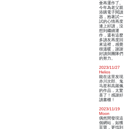
會再運作了。
今年為老父親
添購電子閱讀
器，抱著試一
試的心情再度
連上好讀，沒
想到繼續運
作，還有這麼
多讀友再度回
來這裡，感覺
很溫暖，謝謝
好讀與團隊們
的努力。
2023/11/27
Helios
能在这里发现
赤川次郎、鬼
马星和高羅佩
的作品，太驚
喜了！感謝好
讀書櫃！
2023/11/19
Moon
偶然間發現這
個網站，如獲
至寶，更找到