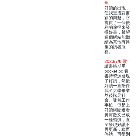
魚
好讀的出現，
使我重措對書
籍的興趣，它
提供了一個便
利的途徑來發
掘好書，希望
這個網站能繼
續為其他有興
趣的讀者服
務。
2023/7/8 歌
讀書時期用
pocket pc 看
書持資源發現
了好讀，然後
好讀一直陪伴
我至大學畢業
然後踏足社
會。雖然工作
事忙，但是上
好讀網閒逛看
黃河散文已成
一種習慣，直
至發現好讀不
再更新，繼而
停站，再從別