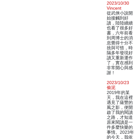
2023/10/30
Vincent
從武俠小說開
始接觸到好
讀，陸陸續續
也看了很多好
書，六年前看
到周博士的消
息覺得十分不
捨與可惜，時
隔多年發現好
讀又重新運作
了，實在感到
非常開心與感
謝！
2023/10/23
偷泥
2019年的某
天，我在這裡
遇見了薩豐的
風之影，便開
啟了我的閱讀
之路，才知道
原來閱讀是一
件多麼快樂的
事情。2023年
的今天，我依