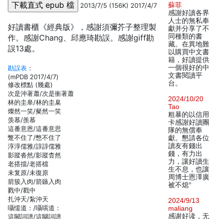
蘇菲
2013/7/5 (156K) 2017/4/7
感謝好讀各界
人士的無私奉
好讀書櫃《經典版》，感謝須彌芥子整理製
獻并分享了不
同種類的書
作。感謝Chang、邱應琦勘誤。感謝giff勘
藏。在異地難
誤13處。
以購買中文書
籍，好讀提供
一個很好的中
勘誤表
：
文書閱讀平
(mPDB 2017/4/7)
台。
修改標點 (幾處)
次是沖著蕭/次是衝著蕭
2024/10/20
林的圭皋/林的圭臬
Tao
燦然一笑/粲然一笑
粗暴的以信用
羡慕/羨慕
卡感謝好讀團
這番意恩/這番意思
隊的無償奉
蹩不住了/憋不住了
獻。懇請各位
讀友有錢出
淳淳儒雅/諄諄儒雅
錢，有力出
影蹤沓然/影蹤杳然
力，讓好讀生
老搭擋/老搭檔
生不息，也讓
未复原/未復原
周博士恩澤廣
箭簇入肉/箭鏃入肉
被不熄°
戮中/戳中
扎沖天/紮沖天
2024/9/13
囁懦道：/囁嚅道：
maliang
感谢好读，无
這闕詞譜/這闋詞譜