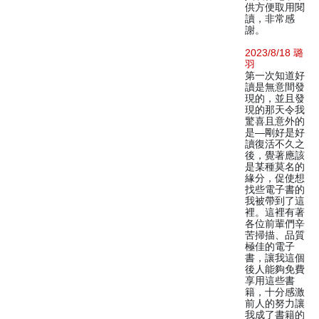
供方便取用閱
讀，非常感
謝。
2023/8/18 璐
羽
第一次知道好
讀是無意間發
現的，並且發
現的那天令我
驚喜且意外的
是—剛好是好
讀復活不久之
後，覺著應該
是某種莫名的
緣分，促使想
找些電子書的
我被帶到了這
裡。這裡有著
各位前輩們辛
苦掃描、品質
極佳的電子
書，讓我這個
後人能夠免費
享用這些書
籍，十分感激
前人的努力讓
我成了書籍的