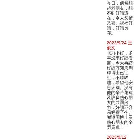
今日，偶然想
起老朋友，想
不到好讀還
在，令人又驚
又喜。祝福好
讀，好讀長
存。
2023/9/24 王
俊文
眼力不好，多
年沒來好讀看
書，今天再訪
好讀方知周劍
輝博士已往
生，不勝唏
噓，希望他安
息天國。沒有
他的辛苦創建
及許多熱心朋
友的共同努
力，好讀不容
易經營至今。
謝謝周博士及
熱心朋友的辛
勞貢獻！
2023/9/12