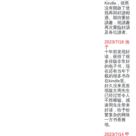
Kindle，很舊
沒有開啟了使
我再與好讀相
遇。期待重拾
讀趣，祝讀趣
再次重臨好讀
及各位讀者。
2023/7/18 池
子
十年前发现好
读，获得了很
多排版非常好
的电子书，现
在还有当年下
载的很多书存
在kindle里。
好久没来竟发
现版主周先生
已经过世令人
不胜唏嘘。感
谢周先生带来
好读，给予纷
繁复杂的网络
一方书香雅
地。
2023/7/14 甲