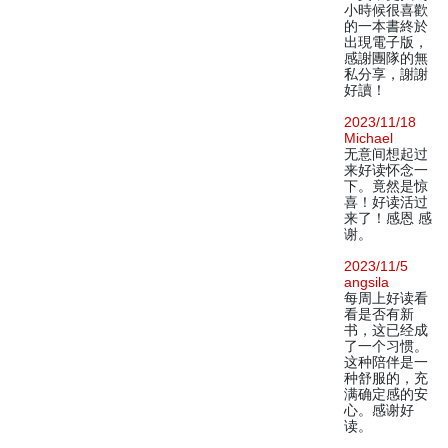
小時候很喜歡
的一本書終於
出現電子版，
感謝團隊的無
私分享，謝謝
好讀！
2023/11/18
Michael
无意间想起过
来好读怀念一
下。竟然是惊
喜！好读活过
来了！感恩 感
谢。
2023/11/5
angsila
每周上好读看
看是否有新
书，这已经成
了一个习惯。
这种陪伴是一
种舒服的，充
满确定感的安
心。感谢好
读。