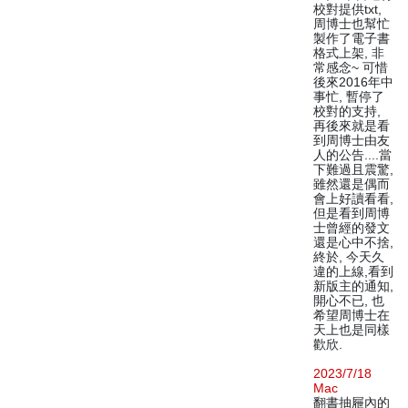
校對提供txt,
周博士也幫忙
製作了電子書
格式上架, 非
常感念~ 可惜
後來2016年中
事忙, 暫停了
校對的支持,
再後來就是看
到周博士由友
人的公告....當
下難過且震驚,
雖然還是偶而
會上好讀看看,
但是看到周博
士曾經的發文
還是心中不捨,
終於, 今天久
違的上線,看到
新版主的通知,
開心不已, 也
希望周博士在
天上也是同樣
歡欣.
2023/7/18
Mac
翻書抽屜內的