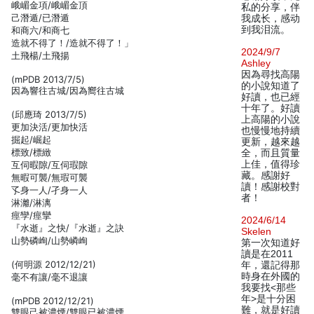
峨嵋金項/峨嵋金頂
私的分享，伴
己潛遁/已潛遁
我成长，感动
到我泪流。
和商六/和商七
造就不得了！/造就不得了！」
2024/9/7
土飛楊/土飛揚
Ashley
因為尋找高陽
(mPDB 2013/7/5)
的小說知道了
因為響往古城/因為嚮往古城
好讀，也已經
十年了。好讀
(邱應琦 2013/7/5)
上高陽的小說
更加決活/更加快活
也慢慢地持續
掘起/崛起
更新，越來越
標致/標緻
全，而且質量
上佳，值得珍
互伺暇隙/互伺瑕隙
藏。感謝好
無暇可襲/無瑕可襲
讀！感謝校對
孓身一人/孑身一人
者！
淋灕/淋漓
痙孿/痙攣
2024/6/14
『水逝』之快/『水逝』之訣
Skelen
山勢磷峋/山勢嶙峋
第一次知道好
讀是在2011
(何明源 2012/12/21)
年，還記得那
時身在外國的
毫不有讓/毫不退讓
我要找<那些
年>是十分困
(mPDB 2012/12/21)
難，就是好讀
雙眼己被濃煙/雙眼已被濃煙