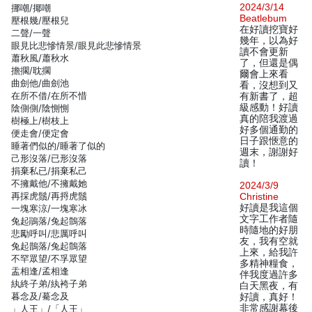
2024/3/14
挪嘲/揶嘲
Beatlebum
壓根幾/壓根兒
在好讀挖寶好
二聲/一聲
幾年，以為好
眼見比悲慘情景/眼見此悲慘情景
讀不會更新
蕭秋風/蕭秋水
了，但還是偶
擔擱/耽擱
爾會上來看
曲劍他/曲劍池
看，沒想到又
在所不借/在所不惜
有新書了，超
級感動！好讀
陰側側/陰惻惻
真的陪我渡過
樹極上/樹枝上
好多個通勤的
便走會/便定會
日子跟愜意的
睡著們似的/睡著了似的
週末，謝謝好
己形沒落/已形沒落
讀！
捐棄私已/捐棄私己
不擁戴他/不擁戴她
2024/3/9
再採虎鬚/再捋虎鬚
Christine
好讀是我這個
一塊寒涼/一塊寒冰
文字工作者隨
兔起鵑落/兔起鶻落
時隨地的好朋
悲勵呼叫/悲厲呼叫
友，我有空就
兔起鵲落/兔起鶻落
上來，給我許
不罕眾望/不孚眾望
多精神糧食，
盂相逢/孟相逢
伴我度過許多
紈終子弟/紈袴子弟
白天黑夜，有
暮念及/驀念及
好讀，真好！
非常感謝幕後
」人王」/「人王」