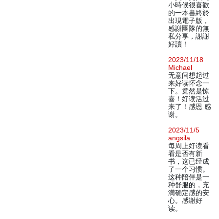
小時候很喜歡
的一本書終於
出現電子版，
感謝團隊的無
私分享，謝謝
好讀！
2023/11/18
Michael
无意间想起过
来好读怀念一
下。竟然是惊
喜！好读活过
来了！感恩 感
谢。
2023/11/5
angsila
每周上好读看
看是否有新
书，这已经成
了一个习惯。
这种陪伴是一
种舒服的，充
满确定感的安
心。感谢好
读。