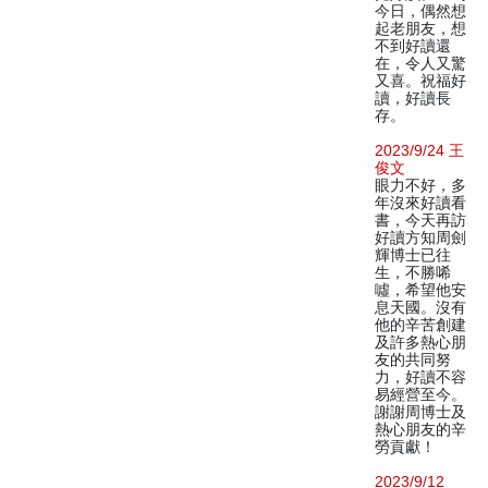
今日，偶然想
起老朋友，想
不到好讀還
在，令人又驚
又喜。祝福好
讀，好讀長
存。
2023/9/24 王
俊文
眼力不好，多
年沒來好讀看
書，今天再訪
好讀方知周劍
輝博士已往
生，不勝唏
噓，希望他安
息天國。沒有
他的辛苦創建
及許多熱心朋
友的共同努
力，好讀不容
易經營至今。
謝謝周博士及
熱心朋友的辛
勞貢獻！
2023/9/12