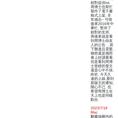
校對提供txt,
周博士也幫忙
製作了電子書
格式上架, 非
常感念~ 可惜
後來2016年中
事忙, 暫停了
校對的支持,
再後來就是看
到周博士由友
人的公告....當
下難過且震驚,
雖然還是偶而
會上好讀看看,
但是看到周博
士曾經的發文
還是心中不捨,
終於, 今天久
違的上線,看到
新版主的通知,
開心不已, 也
希望周博士在
天上也是同樣
歡欣.
2023/7/18
Mac
翻書抽屜內的