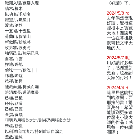
鞭闢入理/鞭辟入理
《好讀》了。
稿木/槁木
2024/5/8 rc
以功名/求功名
去年偶然發現
鐵靈月/鐵星月
好讀，覺得這
渡然/滄然
裡根本是寶藏
十五裡/十五里
天地！謝謝每
荷蘭山/賀蘭山
一位在幕後默
斬做將/斬敵將
默耕耘文學天
收男將/收勇將
地的人。
強弱己見/強弱已見
2024/5/7 呢
自雲/白雲
用好讀許多年
抨地/砰地
了，感謝重新
偷吃一一/偷吃｜｜
更新，也感謝
稀噓/唏噓
大家的付出！
棺禪/棺樿
徒藏而滿/徙藏而滿
2024/4/4 R
追消魔長/道消魔長
這里居然能找
到哈維爾．西
己極/已極
耶拉的書！驚
聆噪/聒噪
喜萬分！希望
己經/已經
能讀到更多這
食撰/食饌
位歷史小說大
項羽乃用張良之計/劉邦乃用張良之計
師的作品！感
斬疆/靳疆
恩每一位好讀
以劍遁暗自溜走/持劍盾暗自溜走
團隊！
羞赦/羞赧