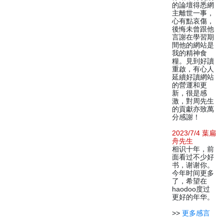
的論壇得悉網
主離世一事，
心有點哀傷，
後悔未曾跟他
言謝在學習期
間他的網站是
我的精神食
糧。見到好讀
重啟，有心人
延續好讀網站
的營運和更
新，很是感
激，對周先生
的貢獻亦致萬
分感謝！
2023/7/4 葉扁
舟先生
相识十年，前
面看过不少好
书，谢谢你。
今年时间更多
了，希望在
haodoo度过
更好的年华。
>>
更多感言