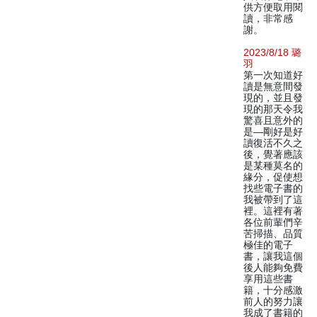
供方便取用閱
讀，非常感
謝。
2023/8/18 璐
羽
第一次知道好
讀是無意間發
現的，並且發
現的那天令我
驚喜且意外的
是—剛好是好
讀復活不久之
後，覺著應該
是某種莫名的
緣分，促使想
找些電子書的
我被帶到了這
裡。這裡有著
各位前輩們辛
苦掃描、品質
極佳的電子
書，讓我這個
後人能夠免費
享用這些書
籍，十分感激
前人的努力讓
我成了書籍的