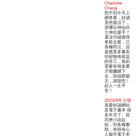
Charlotte
Chang
想不到今天上
網查看，好讀
竟然復活了，
是哪位神仙壯
士伸出援手？
還沒仔細搜尋
來龍去脈，已
喜極而泣。這
嘉惠眾多書友
但卻無啥收益
的苦工，真的
需要有很多愛
才能繼續下
去，祝福新版
主，謝謝您！
好人一生平
安！
2023/9/5 小張
喜愛好讀網站
及電子書本 很
多年月了。從
武俠小說起
始，到各種書
類，幸得有心
人製作電子本