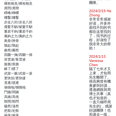
團隊。
裸程相見/裸裎相見
席問/席間
2024/2/19 He
睜峰/崢嶸
Zhong
樓鑿/鏤鑿
非常非常感谢
步走八封/步走八卦
好读，许多外
傑騖不馴/桀驁不馴
面找不到的书
重若千鉤/重若千鈞
都在这里找到
了，找书的过
萬鉤之力/萬鈞之力
程，好读给了
夙骨/胯骨
我非常大的帮
鵲起/鶻起
助！
赦然/赧然
四圍一掬/四圍一揖
2024/1/13
容雲凌/客雲凌
Vanessa
族旗/旌旗
Chen
睞了/瞟了
隔了七年才又
上來，才知周
武當一脈/武當一派
先生離開了。
更快括/更快捷
很高興曾有機
竟逐/競逐
會參與好讀，
側側地/惻惻地
透過網路與周
鬥牆/鬩牆
博士共事（真
高姚/高佻
也才知道的，
顫間/顫問
一直只稱呼周
磕然/溘然
先生的)，感謝
好讀團隊！也
把祭/祀祭
和過去一樣，
籟落/簌落