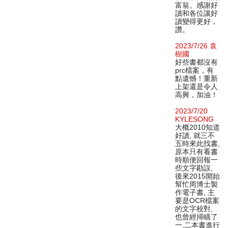
富翁。感謝好
讀和各位讓好
讀變得更好，
讚。
2023/7/26 袁
樹國
好些書都沒有
prc檔案，有
點遺憾！重新
上架還是令人
高興，加油！
2023/7/20
KYLESONG
大概2010知道
好讀, 就三不
五時來此找書,
原本只有看書
時順便回報一
些文字勘誤,
後來2015開始
幫忙周博士製
作電子書, 主
要是OCR檔案
的文字校對,
也曾經掃瞄了
一,二本書進行