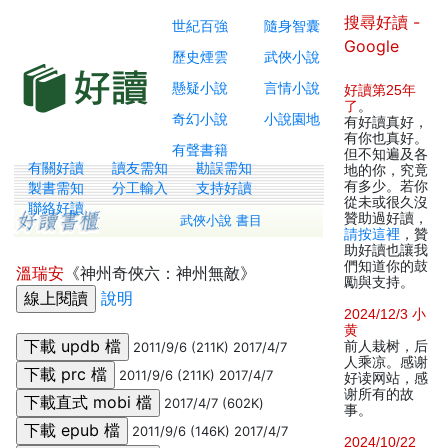
搜尋好讀 -
世紀百強
隨身智囊
Google
歷史煙雲
武俠小說
懸疑小說
言情小說
好讀第25年
了
。
奇幻小說
小說園地
有好讀真好，
有你也真好。
有聲書籍
但不知遍及各
有關好讀
讀友需知
勘誤需知
地的你，究竟
有多少。若你
製書需知
分工輸入
支持好讀
從未或很久沒
聯絡好讀
贊助過好讀，
武俠小說 書目
請按這裡
，贊
助好讀也讓我
們知道你的鼓
溫瑞安
《神州奇俠六：神州無敵》
勵與支持。
說明
2024/12/3 小
黄
前人栽树，后
2011/9/6 (211K) 2017/4/7
人乘凉。感谢
2011/9/6 (211K) 2017/4/7
好读网站，感
谢所有的故
2017/4/7 (602K)
事。
2011/9/6 (146K) 2017/4/7
2024/10/22