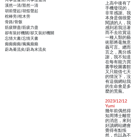
上高中後有了
溪然一清/豁然一清
手機發現的，
胡前聲起/胡笳聲起
非常感謝。我
棺棒旁/棺木旁
本身是個很愛
骨路/骨骸
閱讀的人，我
筋疲辦盡/筋疲力盡
感到若我活著
而不去欣賞這
卻有裝好機關/卻又裝好機關
一種人類的藝
忘情大書/忘情天書
術那將毫無意
癲癲癲癲/瘋瘋癲癲
義可言。總而
蔚為驀流矣/蔚為末流矣
言之，萬分感
謝，我不知道
在每有能力買
書學校圖書館
又只能借七天
的情況下，沒
有這個網站我
的生命會是多
麼的荒蕪。
2023/12/12
Yumi
幾年前偶然得
知周博士離世
的消息，來到
好讀網站總會
覺得有點悵
然，也以為不