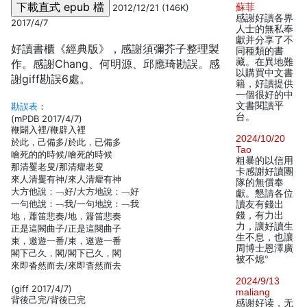
蘇菲
2012/12/21 (146K)
感謝好讀各界
2017/4/7
人士的無私奉
獻并分享了不
好讀書櫃《經典版》，感謝須彌芥子整理製
同種類的書
藏。在異地難
作。感謝Chang、何明源、邱應琦勘誤。感
以購買中文書
謝giff勘誤6處。
籍，好讀提供
一個很好的中
文書閱讀平
勘誤表
：
台。
(mPDB 2017/4/7)
鞭闢入裡/鞭辟入裡
2024/10/20
於此，己備多/於此，已備多
Tao
噲死的的時候/噲死的時候
粗暴的以信用
那清矍老叟/那清癯老叟
卡感謝好讀團
來人清矍有神/來人清癯有神
隊的無償奉
大方他說：﹁好/大方地說：﹁好
獻。懇請各位
一句他說：﹁我/一句地說：﹁我
讀友有錢出
錢，有力出
地，蕭笛悲奏/地，簫笛悲奏
力，讓好讀生
正是這闕曲子/正是這闋曲子
生不息，也讓
束，邀遊一番/束，遨遊一番
周博士恩澤廣
閣下己久，閣/閣下已久，閣
被不熄°
來即沓然而去/來即杳然而去
2024/9/13
(giff 2017/4/7)
maliang
背後己完/背後已完
感谢好读，无