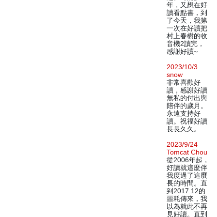
年，又想在好
讀看點書，到
了今天，我第
一次在好讀把
村上春樹的收
音機2讀完，
感謝好讀~
2023/10/3
snow
非常喜歡好
讀，感謝好讀
無私的付出與
陪伴的歲月。
永遠支持好
讀。祝福好讀
長長久久。
2023/9/24
Tomcat Chou
從2006年起，
好讀就這麼伴
我度過了這麼
長的時間。直
到2017.12的
噩耗傳來，我
以為就此不再
見好讀。直到