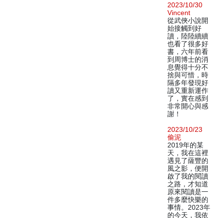
2023/10/30
Vincent
從武俠小說開
始接觸到好
讀，陸陸續續
也看了很多好
書，六年前看
到周博士的消
息覺得十分不
捨與可惜，時
隔多年發現好
讀又重新運作
了，實在感到
非常開心與感
謝！
2023/10/23
偷泥
2019年的某
天，我在這裡
遇見了薩豐的
風之影，便開
啟了我的閱讀
之路，才知道
原來閱讀是一
件多麼快樂的
事情。2023年
的今天，我依