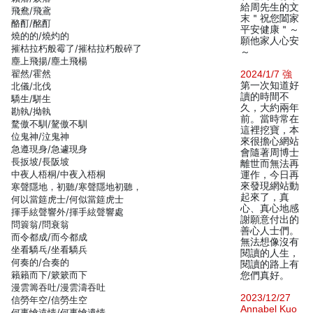
給周先生的文
飛鴦/飛鳶
末＂祝您闔家
酪酊/酩酊
平安健康＂～
燒的的/燒灼的
願他家人心安
摧枯拉朽般霉了/摧枯拉朽般碎了
～
塵上飛揚/塵土飛楊
翟然/霍然
2024/1/7 強
第一次知道好
北儀/北伐
讀的時間不
驕生/駢生
久，大約兩年
勘執/拗執
前。當時常在
騖傲不馴/驁傲不馴
這裡挖寶，本
位鬼神/泣鬼神
來很擔心網站
急遵現身/急遽現身
會隨著周博士
長扳坡/長阪坡
離世而無法再
中夜人梧桐/中夜入梧桐
運作，今日再
來發現網站動
寒聲隱地，初聽/寒聲隱地初聽，
起來了，真
何以當筵虎士/何似當筵虎士
心、真心地感
揮手絃聲響外/揮手絃聲響處
謝願意付出的
問簑翁/問衰翁
善心人士們。
而令都成/而今都成
無法想像沒有
坐看驕乓/坐看驕兵
閱讀的人生，
何奏的/合奏的
閱讀的路上有
籟籟而下/簌簌而下
您們真好。
漫雲籌吞吐/漫雲濤吞吐
2023/12/27
信勞年空/信勞生空
Annabel Kuo
何事愴遠情/何事愴遺情