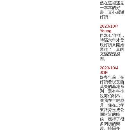
然在這裡遇見
一本本的好
書，真心感謝
好讀！
2023/10/7
Young
自2017年後，
時隔六年才發
現好讀又開始
運作了，真的
充滿深深感
謝。
2023/10/4
JOE
好多年前，在
好讀發現艾西
莫夫的基地系
列，還有科小
說海伯利昂，
讓我在年輕歲
月，住在忠孝
東路旁玉成公
園附近的時
候，獲得了很
多閱讀的樂
趣。時隔多