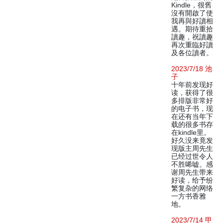
Kindle，很舊
沒有開啟了使
我再與好讀相
遇。期待重拾
讀趣，祝讀趣
再次重臨好讀
及各位讀者。
2023/7/18 池
子
十年前发现好
读，获得了很
多排版非常好
的电子书，现
在还有当年下
载的很多书存
在kindle里。
好久没来竟发
现版主周先生
已经过世令人
不胜唏嘘。感
谢周先生带来
好读，给予纷
繁复杂的网络
一方书香雅
地。
2023/7/14 甲