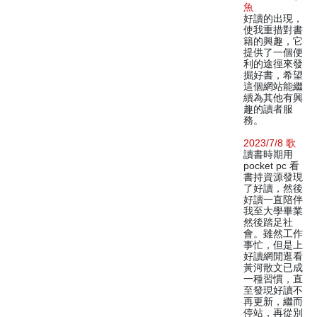
魚
好讀的出現，
使我重措對書
籍的興趣，它
提供了一個便
利的途徑來發
掘好書，希望
這個網站能繼
續為其他有興
趣的讀者服
務。
2023/7/8 歌
讀書時期用
pocket pc 看
書持資源發現
了好讀，然後
好讀一直陪伴
我至大學畢業
然後踏足社
會。雖然工作
事忙，但是上
好讀網閒逛看
黃河散文已成
一種習慣，直
至發現好讀不
再更新，繼而
停站，再從別