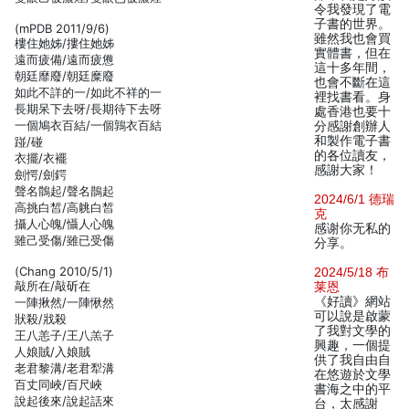
令我發現了電
子書的世界。
(mPDB 2011/9/6)
雖然我也會買
樓住她姊/摟住她姊
實體書，但在
遠而疲備/遠而疲憊
這十多年間，
朝廷靡廢/朝廷糜廢
也會不斷在這
如此不詳的一/如此不祥的一
裡找書看。身
長期呆下去呀/長期待下去呀
處香港也要十
一個鳩衣百結/一個鶉衣百結
分感謝創辦人
和製作電子書
踫/碰
的各位讀友，
衣擺/衣襬
感謝大家！
劍愕/劍鍔
聲名鶻起/聲名鵲起
2024/6/1 德瑞
高挑白皙/高䠷白皙
克
攝人心魄/懾人心魄
感谢你无私的
雖己受傷/雖已受傷
分享。
(Chang 2010/5/1)
2024/5/18 布
敲所在/敲斫在
莱恩
《好讀》網站
一陣揪然/一陣愀然
可以說是啟蒙
狀殺/戕殺
了我對文學的
王八恙子/王八羔子
興趣，一個提
人娘賊/入娘賊
供了我自由自
老君黎溝/老君犁溝
在悠遊於文學
百丈同峽/百尺峽
書海之中的平
說起後來/說起話來
台，太感謝