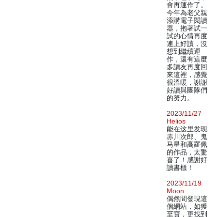
會再運作了。
今年為老父親
添購電子閱讀
器，抱著試一
試的心情再度
連上好讀，沒
想到繼續運
作，還有這麼
多讀友再度回
來這裡，感覺
很溫暖，謝謝
好讀與團隊們
的努力。
2023/11/27
Helios
能在这里发现
赤川次郎、鬼
马星和高羅佩
的作品，太驚
喜了！感謝好
讀書櫃！
2023/11/19
Moon
偶然間發現這
個網站，如獲
至寶，更找到