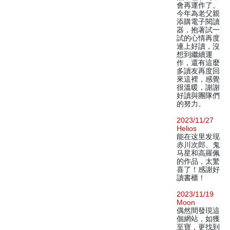
會再運作了。
今年為老父親
添購電子閱讀
器，抱著試一
試的心情再度
連上好讀，沒
想到繼續運
作，還有這麼
多讀友再度回
來這裡，感覺
很溫暖，謝謝
好讀與團隊們
的努力。
2023/11/27
Helios
能在这里发现
赤川次郎、鬼
马星和高羅佩
的作品，太驚
喜了！感謝好
讀書櫃！
2023/11/19
Moon
偶然間發現這
個網站，如獲
至寶，更找到