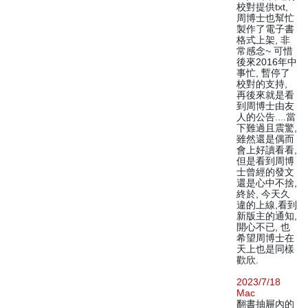
校對提供txt,
周博士也幫忙
製作了電子書
格式上架, 非
常感念~ 可惜
後來2016年中
事忙, 暫停了
校對的支持,
再後來就是看
到周博士由友
人的公告....當
下難過且震驚,
雖然還是偶而
會上好讀看看,
但是看到周博
士曾經的發文
還是心中不捨,
終於, 今天久
違的上線,看到
新版主的通知,
開心不已, 也
希望周博士在
天上也是同樣
歡欣.
2023/7/18
Mac
翻書抽屜內的