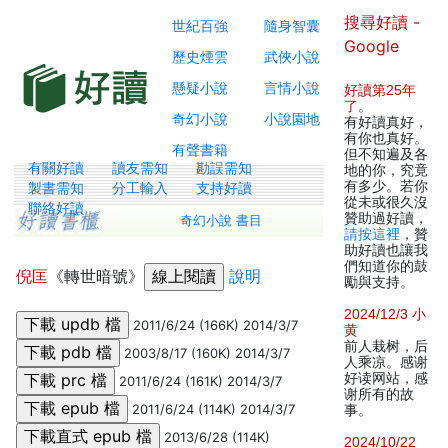
搜尋好讀 -
世紀百強
隨身智囊
Google
歷史煙雲
武俠小說
懸疑小說
言情小說
好讀第25年
了
。
奇幻小說
小說園地
有好讀真好，
有你也真好。
有聲書籍
但不知遍及各
有關好讀
讀友需知
勘誤需知
地的你，究竟
有多少。若你
製書需知
分工輸入
支持好讀
從未或很久沒
聯絡好讀
贊助過好讀，
奇幻小說 書目
請按這裡
，贊
助好讀也讓我
們知道你的鼓
倪匡
《轉世暗號》
說明
勵與支持。
2024/12/3 小
2011/6/24 (166K) 2014/3/7
黄
前人栽树，后
2003/8/17 (160K) 2014/3/7
人乘凉。感谢
好读网站，感
2011/6/24 (161K) 2014/3/7
谢所有的故
2011/6/24 (114K) 2014/3/7
事。
2013/6/28 (114K)
2024/10/22