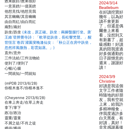
效果眼好/效果很好
2024/3/14
一意英鎊/一億英鎊
Beatlebum
他想見找/他想見我
在好讀挖寶好
其言幽幽/其音幽幽
幾年，以為好
讀不會更新
由自而紅/由白而紅
了，但還是偶
兩對/兩封
爾會上來看
趺坐/跌坐
(未改，原正確。趺坐：兩腳盤腿打坐。唐˙
看，沒想到又
王維˙登辨覺寺詩：「軟草從趺坐，長松響梵聲。」醒
有新書了，超
世恆言˙卷四˙灌園叟晚逢仙女：「秋公正在房中趺坐，
級感動！好讀
忽然祥風微熱，彩雲如蒸。」)
真的陪我渡過
直外/意外
好多個通勤的
三件法給/三件法物給
日子跟愜意的
週末，謝謝好
使到了/便到了
讀！
心暢/心腸
一間就知/一問就知
2024/3/9
Christine
(mPDB 2013/6/28)
好讀是我這個
你根木進不/你根本進不
文字工作者隨
時隨地的好朋
(Cheyenne 2013/6/28)
友，我有空就
在車上奔走/在草上奔走
上來，給我許
拿下/掌下
多精神糧食，
政冶/政治
伴我度過許多
靈重/靈童
白天黑夜，有
好讀，真好！
不屑之徒/不肖之徒
非常感謝幕後
穫得/獲得