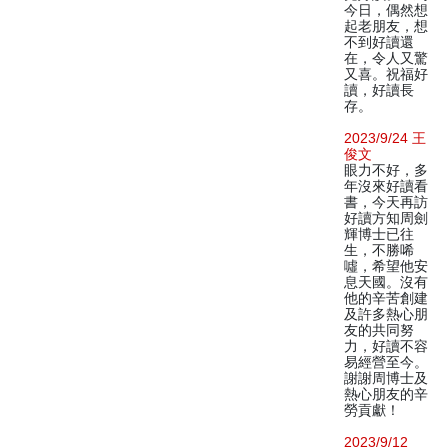
今日，偶然想
起老朋友，想
不到好讀還
在，令人又驚
又喜。祝福好
讀，好讀長
存。
2023/9/24 王
俊文
眼力不好，多
年沒來好讀看
書，今天再訪
好讀方知周劍
輝博士已往
生，不勝唏
噓，希望他安
息天國。沒有
他的辛苦創建
及許多熱心朋
友的共同努
力，好讀不容
易經營至今。
謝謝周博士及
熱心朋友的辛
勞貢獻！
2023/9/12