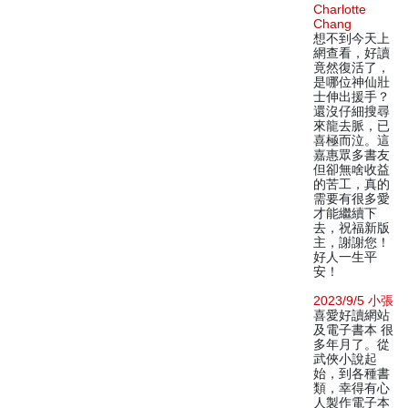
Charlotte
Chang
想不到今天上
網查看，好讀
竟然復活了，
是哪位神仙壯
士伸出援手？
還沒仔細搜尋
來龍去脈，已
喜極而泣。這
嘉惠眾多書友
但卻無啥收益
的苦工，真的
需要有很多愛
才能繼續下
去，祝福新版
主，謝謝您！
好人一生平
安！
2023/9/5 小張
喜愛好讀網站
及電子書本 很
多年月了。從
武俠小說起
始，到各種書
類，幸得有心
人製作電子本