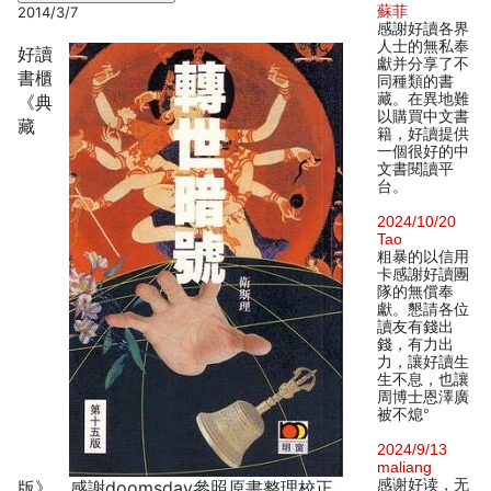
蘇菲
2014/3/7
感謝好讀各界
人士的無私奉
好讀
獻并分享了不
書櫃
同種類的書
藏。在異地難
《典
以購買中文書
藏
籍，好讀提供
一個很好的中
文書閱讀平
台。
2024/10/20
Tao
粗暴的以信用
卡感謝好讀團
隊的無償奉
獻。懇請各位
讀友有錢出
錢，有力出
力，讓好讀生
生不息，也讓
周博士恩澤廣
被不熄°
2024/9/13
maliang
感谢好读，无
版》。感謝doomsday參照原書整理校正