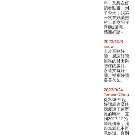
年，又想在好
讀看點書，到
了今天，我第
一次在好讀把
村上春樹的收
音機2讀完，
感謝好讀~
2023/10/3
snow
非常喜歡好
讀，感謝好讀
無私的付出與
陪伴的歲月。
永遠支持好
讀。祝福好讀
長長久久。
2023/9/24
Tomcat Chou
從2006年起，
好讀就這麼伴
我度過了這麼
長的時間。直
到2017.12的
噩耗傳來，我
以為就此不再
見好讀。直到