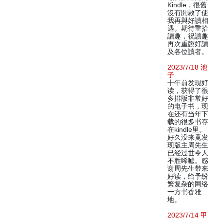
Kindle，很舊
沒有開啟了使
我再與好讀相
遇。期待重拾
讀趣，祝讀趣
再次重臨好讀
及各位讀者。
2023/7/18 池
子
十年前发现好
读，获得了很
多排版非常好
的电子书，现
在还有当年下
载的很多书存
在kindle里。
好久没来竟发
现版主周先生
已经过世令人
不胜唏嘘。感
谢周先生带来
好读，给予纷
繁复杂的网络
一方书香雅
地。
2023/7/14 甲