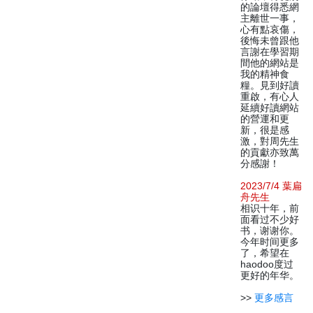
的論壇得悉網
主離世一事，
心有點哀傷，
後悔未曾跟他
言謝在學習期
間他的網站是
我的精神食
糧。見到好讀
重啟，有心人
延續好讀網站
的營運和更
新，很是感
激，對周先生
的貢獻亦致萬
分感謝！
2023/7/4 葉扁
舟先生
相识十年，前
面看过不少好
书，谢谢你。
今年时间更多
了，希望在
haodoo度过
更好的年华。
>>
更多感言