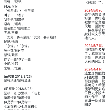
裂聲，/裂聲。
《好讀》了。
何用/何月
2024/5/8 rc
『何所據』/「何所據」
去年偶然發現
叫了一口/吸了一口
好讀，覺得這
我至是/我還是
裡根本是寶藏
晤者。/晤者，
天地！謝謝每
這位能力/這種能力
一位在幕後默
竟摩/章摩
默耕耘文學天
「女兒，要有最好/『女兒，要有最好
地的人。
恍憾/恍惚
2024/5/7 呢
「永遠」/『永遠』
用好讀許多年
垃休寺/拉休寺
了，感謝重新
繫張/緊張
更新，也感謝
停了一聲/哼了一聲
大家的付出！
小部/小郭
之後。/之後，
2024/4/4 R
這里居然能找
(mPDB 2013/8/23)
到哈維爾．西
樂得消遙/樂得逍遙
耶拉的書！驚
喜萬分！希望
(邱應琦 2013/8/23)
能讀到更多這
位歷史小說大
緊張：老七/緊張：「老七
師的作品！感
敲鑼打欽/敲鑼打鈸
恩每一位好讀
但是手中/但是寺中
團隊！
七放在初七/七叔在初七