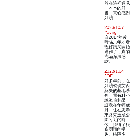
然在這裡遇見
一本本的好
書，真心感謝
好讀！
2023/10/7
Young
自2017年後，
時隔六年才發
現好讀又開始
運作了，真的
充滿深深感
謝。
2023/10/4
JOE
好多年前，在
好讀發現艾西
莫夫的基地系
列，還有科小
說海伯利昂，
讓我在年輕歲
月，住在忠孝
東路旁玉成公
園附近的時
候，獲得了很
多閱讀的樂
趣。時隔多