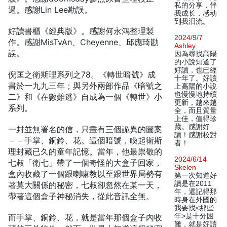
私的分享，伴
過。感謝Lin Lee勘誤。
我成长，感动
到我泪流。
好讀書櫃《經典版》。感謝何永鴻整理製
2024/9/7
作。感謝MisTvAn、Cheyenne、邱應琦勘
Ashley
誤。
因為尋找高陽
的小說知道了
好讀，也已經
倪匡之衛斯理系列之78。《轉世暗號》成
十年了。好讀
書於一九九三年；與另外兩部作品《暗號之
上高陽的小說
也慢慢地持續
二》和《在數難逃》自成為一個《轉世》小
更新，越來越
系列。
全，而且質量
上佳，值得珍
藏。感謝好
一封並無署名的信，只畫有三個詭異的圖案
讀！感謝校對
－－手掌、銅鈴、花。這個暗號，喚起衛斯
者！
理封藏已久的童年記憶。當年，他最祟敬的
2024/6/14
七叔「衛七」帶了一個奇怪的大盒子回家，
Skelen
盒內收藏了一個跟喇嘛教以至跟世界局勢有
第一次知道好
讀是在2011
著莫大關係的秘密，七叔卻忽然在某一天，
年，還記得那
帶著這個盒子神秘消失，從此音訊全無。
時身在外國的
我要找<那些
年>是十分困
而手掌、銅鈴、花，就是當年那個盒子內收
難，就是好讀