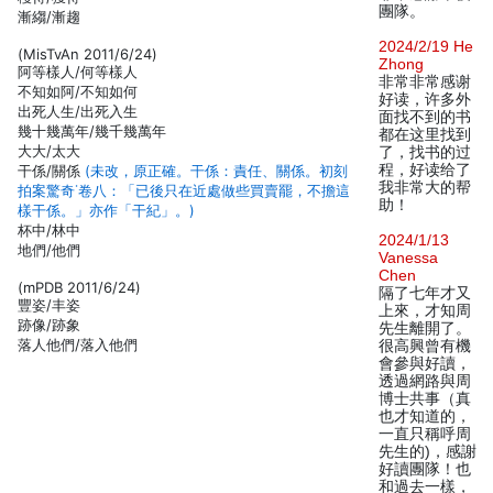
團隊。
漸縐/漸趨
2024/2/19 He
(MisTvAn 2011/6/24)
Zhong
阿等樣人/何等樣人
非常非常感谢
不知如阿/不知如何
好读，许多外
出死人生/出死入生
面找不到的书
幾十幾萬年/幾千幾萬年
都在这里找到
大大/太大
了，找书的过
程，好读给了
干係/關係
(未改，原正確。干係：責任、關係。初刻
我非常大的帮
拍案驚奇˙卷八：「已後只在近處做些買賣罷，不擔這
助！
樣干係。」亦作「干紀」。)
杯中/林中
2024/1/13
地們/他們
Vanessa
Chen
(mPDB 2011/6/24)
隔了七年才又
豐姿/丰姿
上來，才知周
跡像/跡象
先生離開了。
落人他們/落入他們
很高興曾有機
會參與好讀，
透過網路與周
博士共事（真
也才知道的，
一直只稱呼周
先生的)，感謝
好讀團隊！也
和過去一樣，