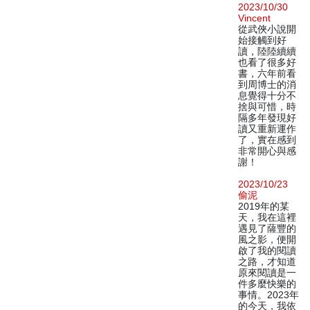
2023/10/30
Vincent
從武俠小說開
始接觸到好
讀，陸陸續續
也看了很多好
書，六年前看
到周博士的消
息覺得十分不
捨與可惜，時
隔多年發現好
讀又重新運作
了，實在感到
非常開心與感
謝！
2023/10/23
偷泥
2019年的某
天，我在這裡
遇見了薩豐的
風之影，便開
啟了我的閱讀
之路，才知道
原來閱讀是一
件多麼快樂的
事情。2023年
的今天，我依