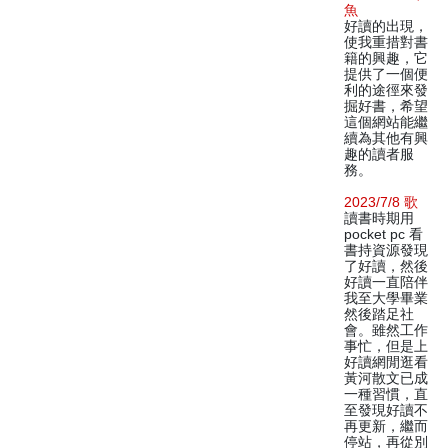
魚
好讀的出現，
使我重措對書
籍的興趣，它
提供了一個便
利的途徑來發
掘好書，希望
這個網站能繼
續為其他有興
趣的讀者服
務。
2023/7/8 歌
讀書時期用
pocket pc 看
書持資源發現
了好讀，然後
好讀一直陪伴
我至大學畢業
然後踏足社
會。雖然工作
事忙，但是上
好讀網閒逛看
黃河散文已成
一種習慣，直
至發現好讀不
再更新，繼而
停站，再從別