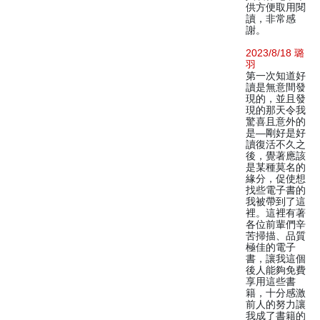
供方便取用閱
讀，非常感
謝。
2023/8/18 璐
羽
第一次知道好
讀是無意間發
現的，並且發
現的那天令我
驚喜且意外的
是—剛好是好
讀復活不久之
後，覺著應該
是某種莫名的
緣分，促使想
找些電子書的
我被帶到了這
裡。這裡有著
各位前輩們辛
苦掃描、品質
極佳的電子
書，讓我這個
後人能夠免費
享用這些書
籍，十分感激
前人的努力讓
我成了書籍的