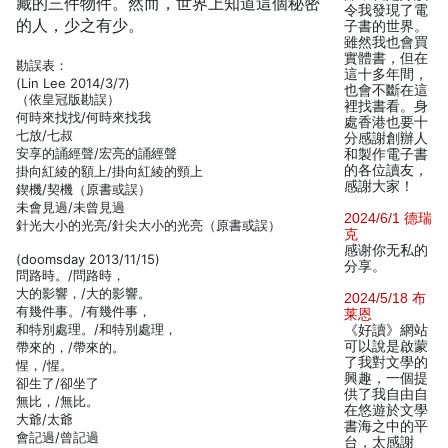
藏的三件物件。然而，世界上知道這個秘密
令我發現了電
的人，少之有少。
子書的世界。
雖然我也會買
實體書，但在
勘誤表：
這十多年間，
(Lin Lee 2014/3/7)
也會不斷在這
（依皇冠版勘誤）
裡找書看。身
何時來找找/何時來找我
處香港也要十
七放/七叔
分感謝創辦人
安享的誦經聲/宏亮的誦經聲
和製作電子書
的各位讀友，
掛向紅綾的額上/掛向紅綾的頸上
感謝大家！
鍥機/契機（原書或誤）
未會見過/未曾見過
2024/6/1 德瑞
針光大小的光亮/針尖大小的光亮（原書或誤）
克
感谢你无私的
(doomsday 2013/11/15)
分享。
問路時。/問路時，
大的影響，/大的影響。
2024/5/18 布
有幾件事。/有幾件事，
莱恩
和特別處理。/和特別處理，
《好讀》網站
可以說是啟蒙
帶來的，/帶來的。
了我對文學的
惺，/惺。
興趣，一個提
卻生了/卻坐了
供了我自由自
無比，/無比。
在悠遊於文學
大爺/太爺
書海之中的平
會記過/曾記過
台，太感謝