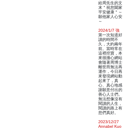
給周先生的文
末＂祝您闔家
平安健康＂～
願他家人心安
～
2024/1/7 強
第一次知道好
讀的時間不
久，大約兩年
前。當時常在
這裡挖寶，本
來很擔心網站
會隨著周博士
離世而無法再
運作，今日再
來發現網站動
起來了，真
心、真心地感
謝願意付出的
善心人士們。
無法想像沒有
閱讀的人生，
閱讀的路上有
您們真好。
2023/12/27
Annabel Kuo