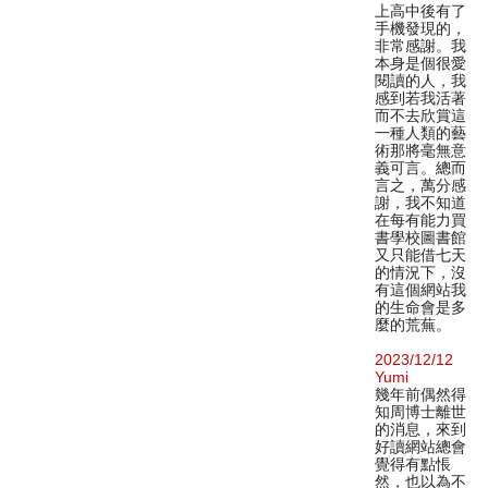
上高中後有了
手機發現的，
非常感謝。我
本身是個很愛
閱讀的人，我
感到若我活著
而不去欣賞這
一種人類的藝
術那將毫無意
義可言。總而
言之，萬分感
謝，我不知道
在每有能力買
書學校圖書館
又只能借七天
的情況下，沒
有這個網站我
的生命會是多
麼的荒蕪。
2023/12/12
Yumi
幾年前偶然得
知周博士離世
的消息，來到
好讀網站總會
覺得有點悵
然，也以為不