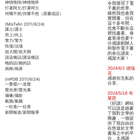
神情憔悻/神情憔悴
令我發現了電
打著阿欠/打著呵欠
子書的世界。
雖然我也會買
何嚐不然/何嘗不然（原書或誤）
實體書，但在
這十多年間，
(MisTvAn 2011/6/24)
也會不斷在這
護土/護士
裡找書看。身
而上/向上
處香港也要十
警力/警方
分感謝創辦人
怯場/法場
和製作電子書
祖大開/祖天開
的各位讀友，
請這種話/講這種話
感謝大家！
牠的話/她的話
2024/6/1 德瑞
病林/病床
克
感谢你无私的
(mPDB 2011/6/24)
分享。
一疊聲/一迭聲
螢光屏/螢光幕
2024/5/18 布
攝像/攝影
莱恩
氣慨/氣概
《好讀》網站
一柱香/一炷香
可以說是啟蒙
新聞報道/新聞報導
了我對文學的
興趣，一個提
供了我自由自
在悠遊於文學
書海之中的平
台，太感謝