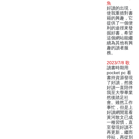
魚
好讀的出現，
使我重措對書
籍的興趣，它
提供了一個便
利的途徑來發
掘好書，希望
這個網站能繼
續為其他有興
趣的讀者服
務。
2023/7/8 歌
讀書時期用
pocket pc 看
書持資源發現
了好讀，然後
好讀一直陪伴
我至大學畢業
然後踏足社
會。雖然工作
事忙，但是上
好讀網閒逛看
黃河散文已成
一種習慣，直
至發現好讀不
再更新，繼而
停站，再從別