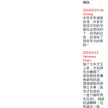
團隊。
2024/2/19 He
Zhong
非常非常感谢
好读，许多外
面找不到的书
都在这里找到
了，找书的过
程，好读给了
我非常大的帮
助！
2024/1/13
Vanessa
Chen
隔了七年才又
上來，才知周
先生離開了。
很高興曾有機
會參與好讀，
透過網路與周
博士共事（真
也才知道的，
一直只稱呼周
先生的)，感謝
好讀團隊！也
和過去一樣，