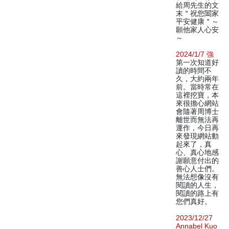
給周先生的文
末＂祝您闔家
平安健康＂～
願他家人心安
～
2024/1/7 強
第一次知道好
讀的時間不
久，大約兩年
前。當時常在
這裡挖寶，本
來很擔心網站
會隨著周博士
離世而無法再
運作，今日再
來發現網站動
起來了，真
心、真心地感
謝願意付出的
善心人士們。
無法想像沒有
閱讀的人生，
閱讀的路上有
您們真好。
2023/12/27
Annabel Kuo