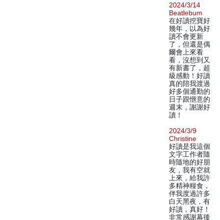
2024/3/14
Beatlebum
在好讀挖寶好
幾年，以為好
讀不會更新
了，但還是偶
爾會上來看
看，沒想到又
有新書了，超
級感動！好讀
真的陪我渡過
好多個通勤的
日子跟愜意的
週末，謝謝好
讀！
2024/3/9
Christine
好讀是我這個
文字工作者隨
時隨地的好朋
友，我有空就
上來，給我許
多精神糧食，
伴我度過許多
白天黑夜，有
好讀，真好！
非常感謝幕後