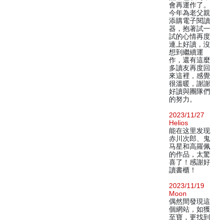
會再運作了。
今年為老父親
添購電子閱讀
器，抱著試一
試的心情再度
連上好讀，沒
想到繼續運
作，還有這麼
多讀友再度回
來這裡，感覺
很溫暖，謝謝
好讀與團隊們
的努力。
2023/11/27
Helios
能在这里发现
赤川次郎、鬼
马星和高羅佩
的作品，太驚
喜了！感謝好
讀書櫃！
2023/11/19
Moon
偶然間發現這
個網站，如獲
至寶，更找到