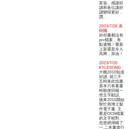
富翁。感謝好
讀和各位讓好
讀變得更好，
讚。
2023/7/26 袁
樹國
好些書都沒有
prc檔案，有
點遺憾！重新
上架還是令人
高興，加油！
2023/7/20
KYLESONG
大概2010知道
好讀, 就三不
五時來此找書,
原本只有看書
時順便回報一
些文字勘誤,
後來2015開始
幫忙周博士製
作電子書, 主
要是OCR檔案
的文字校對,
也曾經掃瞄了
一,二本書進行