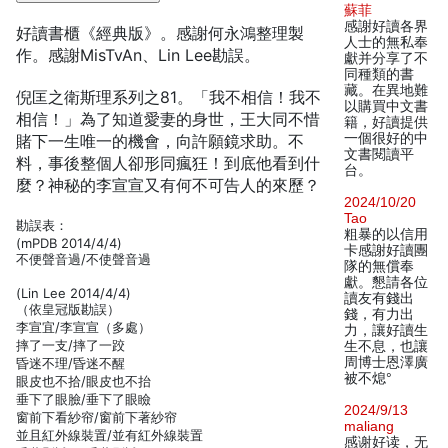
蘇菲
感謝好讀各界
好讀書櫃《經典版》。感謝何永鴻整理製
人士的無私奉
作。感謝MisTvAn、Lin Lee勘誤。
獻并分享了不
同種類的書
藏。在異地難
倪匡之衛斯理系列之81。「我不相信！我不
以購買中文書
相信！」為了知道愛妻的身世，王大同不惜
籍，好讀提供
一個很好的中
賭下一生唯一的機會，向許願鏡求助。不
文書閱讀平
料，事後整個人卻形同瘋狂！到底他看到什
台。
麼？神秘的李宣宣又有何不可告人的來歷？
2024/10/20
Tao
勘誤表：
粗暴的以信用
(mPDB 2014/4/4)
卡感謝好讀團
不便聲音過/不使聲音過
隊的無償奉
獻。懇請各位
(Lin Lee 2014/4/4)
讀友有錢出
（依皇冠版勘誤）
錢，有力出
李宣宜/李宣宣（多處）
力，讓好讀生
摔了一支/摔了一跤
生不息，也讓
周博士恩澤廣
昏迷不理/昏迷不醒
被不熄°
眼皮也不拾/眼皮也不抬
垂下了眼臉/垂下了眼瞼
2024/9/13
窗前下看紗帘/窗前下著紗帘
maliang
並且紅外線裝置/並有紅外線裝置
感谢好读，无