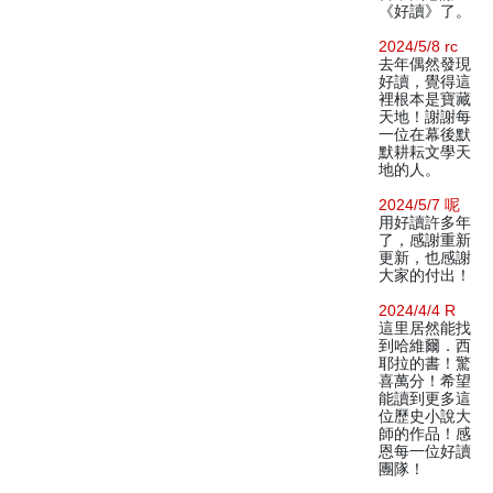
《好讀》了。
2024/5/8 rc
去年偶然發現
好讀，覺得這
裡根本是寶藏
天地！謝謝每
一位在幕後默
默耕耘文學天
地的人。
2024/5/7 呢
用好讀許多年
了，感謝重新
更新，也感謝
大家的付出！
2024/4/4 R
這里居然能找
到哈維爾．西
耶拉的書！驚
喜萬分！希望
能讀到更多這
位歷史小說大
師的作品！感
恩每一位好讀
團隊！