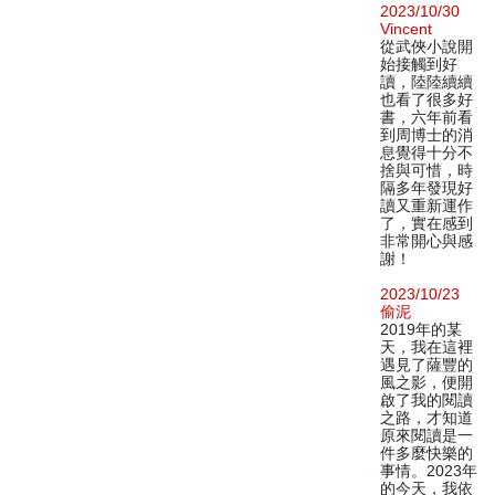
2023/10/30
Vincent
從武俠小說開
始接觸到好
讀，陸陸續續
也看了很多好
書，六年前看
到周博士的消
息覺得十分不
捨與可惜，時
隔多年發現好
讀又重新運作
了，實在感到
非常開心與感
謝！
2023/10/23
偷泥
2019年的某
天，我在這裡
遇見了薩豐的
風之影，便開
啟了我的閱讀
之路，才知道
原來閱讀是一
件多麼快樂的
事情。2023年
的今天，我依