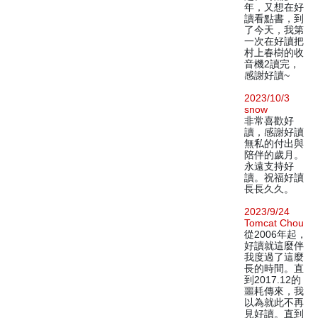
年，又想在好
讀看點書，到
了今天，我第
一次在好讀把
村上春樹的收
音機2讀完，
感謝好讀~
2023/10/3
snow
非常喜歡好
讀，感謝好讀
無私的付出與
陪伴的歲月。
永遠支持好
讀。祝福好讀
長長久久。
2023/9/24
Tomcat Chou
從2006年起，
好讀就這麼伴
我度過了這麼
長的時間。直
到2017.12的
噩耗傳來，我
以為就此不再
見好讀。直到