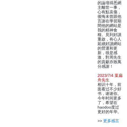
的論壇得悉網
主離世一事，
心有點哀傷，
後悔未曾跟他
言謝在學習期
間他的網站是
我的精神食
糧。見到好讀
重啟，有心人
延續好讀網站
的營運和更
新，很是感
激，對周先生
的貢獻亦致萬
分感謝！
2023/7/4 葉扁
舟先生
相识十年，前
面看过不少好
书，谢谢你。
今年时间更多
了，希望在
haodoo度过
更好的年华。
>>
更多感言