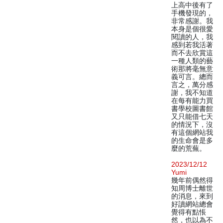
上高中後有了
手機發現的，
非常感謝。我
本身是個很愛
閱讀的人，我
感到若我活著
而不去欣賞這
一種人類的藝
術那將毫無意
義可言。總而
言之，萬分感
謝，我不知道
在每有能力買
書學校圖書館
又只能借七天
的情況下，沒
有這個網站我
的生命會是多
麼的荒蕪。
2023/12/12
Yumi
幾年前偶然得
知周博士離世
的消息，來到
好讀網站總會
覺得有點悵
然，也以為不