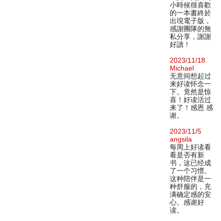
小時候很喜歡
的一本書終於
出現電子版，
感謝團隊的無
私分享，謝謝
好讀！
2023/11/18
Michael
无意间想起过
来好读怀念一
下。竟然是惊
喜！好读活过
来了！感恩 感
谢。
2023/11/5
angsila
每周上好读看
看是否有新
书，这已经成
了一个习惯。
这种陪伴是一
种舒服的，充
满确定感的安
心。感谢好
读。