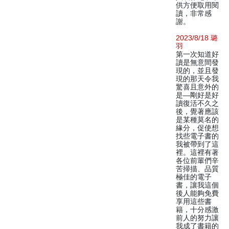
供方便取用閱
讀，非常感
謝。
2023/8/18 璐
羽
第一次知道好
讀是無意間發
現的，並且發
現的那天令我
驚喜且意外的
是—剛好是好
讀復活不久之
後，覺著應該
是某種莫名的
緣分，促使想
找些電子書的
我被帶到了這
裡。這裡有著
各位前輩們辛
苦掃描、品質
極佳的電子
書，讓我這個
後人能夠免費
享用這些書
籍，十分感激
前人的努力讓
我成了書籍的