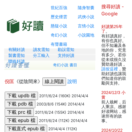
搜尋好讀 -
世紀百強
隨身智囊
Google
歷史煙雲
武俠小說
懸疑小說
言情小說
好讀第25年
了
。
奇幻小說
小說園地
有好讀真好，
有你也真好。
有聲書籍
但不知遍及各
有關好讀
讀友需知
勘誤需知
地的你，究竟
有多少。若你
製書需知
分工輸入
支持好讀
從未或很久沒
聯絡好讀
贊助過好讀，
奇幻小說 書目
請按這裡
，贊
助好讀也讓我
們知道你的鼓
倪匡
《從陰間來》
說明
勵與支持。
2024/12/3 小
2011/6/24 (160K) 2014/4/4
黄
前人栽树，后
2003/8/6 (154K) 2014/4/4
人乘凉。感谢
好读网站，感
2011/6/24 (155K) 2014/4/4
谢所有的故
2011/6/24 (112K) 2014/4/4
事。
2014/4/4 (112K)
2024/10/22