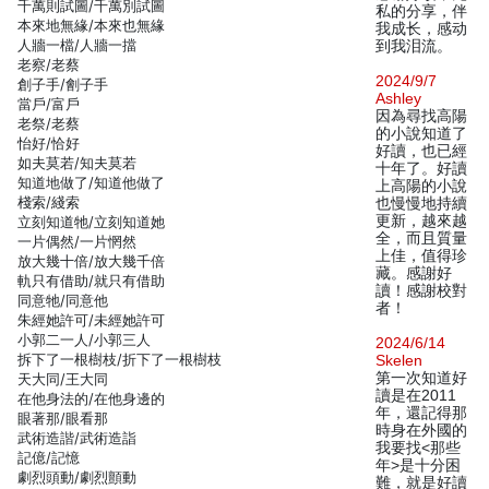
千萬則試圖/千萬別試圖
私的分享，伴
本來地無緣/本來也無緣
我成长，感动
人牆一檔/人牆一擋
到我泪流。
老察/老蔡
2024/9/7
創子手/劊子手
Ashley
當戶/富戶
因為尋找高陽
老祭/老蔡
的小說知道了
怡好/恰好
好讀，也已經
如夫莫若/知夫莫若
十年了。好讀
知道地做了/知道他做了
上高陽的小說
棧索/綫索
也慢慢地持續
更新，越來越
立刻知道牠/立刻知道她
全，而且質量
一片偶然/一片惘然
上佳，值得珍
放大幾十倍/放大幾千倍
藏。感謝好
軌只有借助/就只有借助
讀！感謝校對
同意牠/同意他
者！
朱經她許可/未經她許可
小郭二一人/小郭三人
2024/6/14
拆下了一根樹枝/折下了一根樹枝
Skelen
第一次知道好
天大同/王大同
讀是在2011
在他身法的/在他身邊的
年，還記得那
眼著那/眼看那
時身在外國的
武術造諧/武術造詣
我要找<那些
記億/記憶
年>是十分困
劇烈頭動/劇烈顫動
難，就是好讀