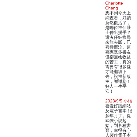
Charlotte
Chang
想不到今天上
網查看，好讀
竟然復活了，
是哪位神仙壯
士伸出援手？
還沒仔細搜尋
來龍去脈，已
喜極而泣。這
嘉惠眾多書友
但卻無啥收益
的苦工，真的
需要有很多愛
才能繼續下
去，祝福新版
主，謝謝您！
好人一生平
安！
2023/9/5 小張
喜愛好讀網站
及電子書本 很
多年月了。從
武俠小說起
始，到各種書
類，幸得有心
人製作電子本