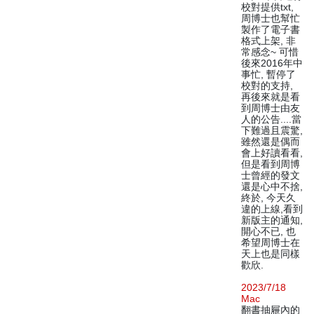
校對提供txt,
周博士也幫忙
製作了電子書
格式上架, 非
常感念~ 可惜
後來2016年中
事忙, 暫停了
校對的支持,
再後來就是看
到周博士由友
人的公告....當
下難過且震驚,
雖然還是偶而
會上好讀看看,
但是看到周博
士曾經的發文
還是心中不捨,
終於, 今天久
違的上線,看到
新版主的通知,
開心不已, 也
希望周博士在
天上也是同樣
歡欣.
2023/7/18
Mac
翻書抽屜內的