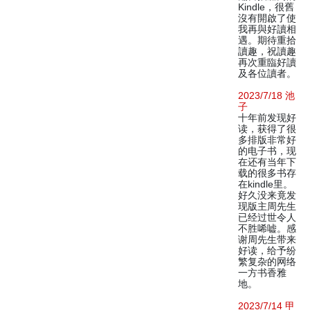
Kindle，很舊
沒有開啟了使
我再與好讀相
遇。期待重拾
讀趣，祝讀趣
再次重臨好讀
及各位讀者。
2023/7/18 池
子
十年前发现好
读，获得了很
多排版非常好
的电子书，现
在还有当年下
载的很多书存
在kindle里。
好久没来竟发
现版主周先生
已经过世令人
不胜唏嘘。感
谢周先生带来
好读，给予纷
繁复杂的网络
一方书香雅
地。
2023/7/14 甲