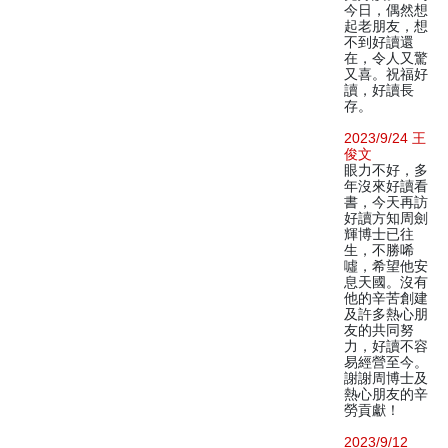
今日，偶然想
起老朋友，想
不到好讀還
在，令人又驚
又喜。祝福好
讀，好讀長
存。
2023/9/24 王
俊文
眼力不好，多
年沒來好讀看
書，今天再訪
好讀方知周劍
輝博士已往
生，不勝唏
噓，希望他安
息天國。沒有
他的辛苦創建
及許多熱心朋
友的共同努
力，好讀不容
易經營至今。
謝謝周博士及
熱心朋友的辛
勞貢獻！
2023/9/12