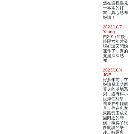
然在這裡遇見
一本本的好
書，真心感謝
好讀！
2023/10/7
Young
自2017年後，
時隔六年才發
現好讀又開始
運作了，真的
充滿深深感
謝。
2023/10/4
JOE
好多年前，在
好讀發現艾西
莫夫的基地系
列，還有科小
說海伯利昂，
讓我在年輕歲
月，住在忠孝
東路旁玉成公
園附近的時
候，獲得了很
多閱讀的樂
趣。時隔多