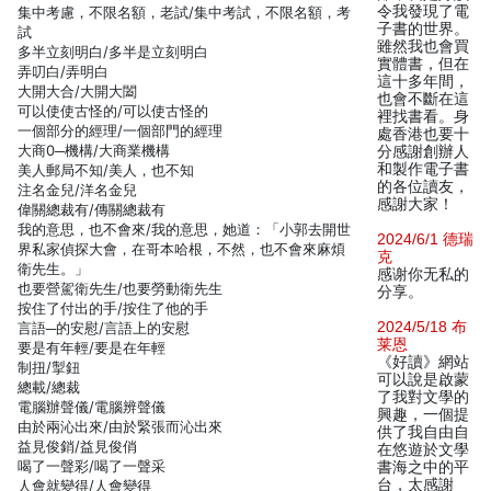
令我發現了電
集中考慮，不限名額，老試/集中考試，不限名額，考
子書的世界。
試
雖然我也會買
多半立刻明白/多半是立刻明白
實體書，但在
弄叨白/弄明白
這十多年間，
大開大合/大開大闔
也會不斷在這
可以使使古怪的/可以使古怪的
裡找書看。身
一個部分的經理/一個部門的經理
處香港也要十
大商0─機構/大商業機構
分感謝創辦人
和製作電子書
美人郵局不知/美人，也不知
的各位讀友，
注名金兒/洋名金兒
感謝大家！
偉關總裁有/傳關總裁有
我的意思，也不會來/我的意思，她道：「小郭去開世
2024/6/1 德瑞
界私家偵探大會，在哥本哈根，不然，也不會來麻煩
克
衛先生。」
感谢你无私的
也要營駕衛先生/也要勞動衛先生
分享。
按住了付出的手/按住了他的手
2024/5/18 布
言語─的安慰/言語上的安慰
莱恩
要是有年輕/要是在年輕
《好讀》網站
制扭/掣鈕
可以說是啟蒙
總載/總裁
了我對文學的
電腦辦聲儀/電腦辨聲儀
興趣，一個提
由於兩沁出來/由於緊張而沁出來
供了我自由自
益見俊銷/益見俊俏
在悠遊於文學
喝了一聲彩/喝了一聲采
書海之中的平
台，太感謝
人會就變得/人會變得