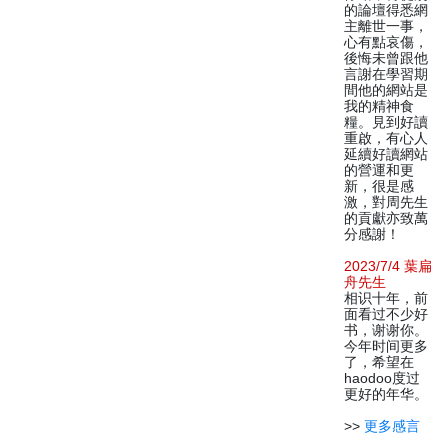
的論壇得悉網
主離世一事，
心有點哀傷，
後悔未曾跟他
言謝在學習期
間他的網站是
我的精神食
糧。見到好讀
重啟，有心人
延續好讀網站
的營運和更
新，很是感
激，對周先生
的貢獻亦致萬
分感謝！
2023/7/4 葉扁
舟先生
相识十年，前
面看过不少好
书，谢谢你。
今年时间更多
了，希望在
haodoo度过
更好的年华。
>>
更多感言