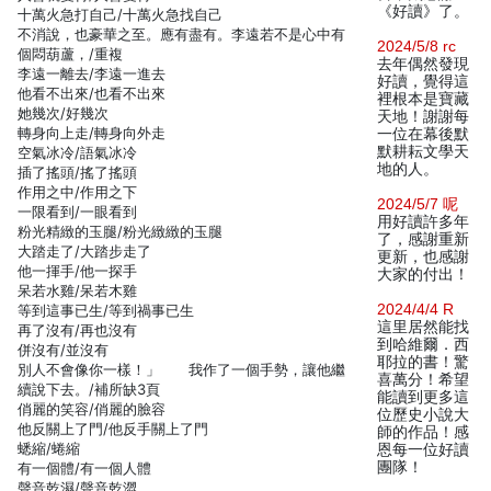
《好讀》了。
十萬火急打自己/十萬火急找自己
不消說，也豪華之至。應有盡有。李遠若不是心中有
2024/5/8 rc
個悶葫蘆，/重複
去年偶然發現
李遠一離去/李遠一進去
好讀，覺得這
他看不出來/也看不出來
裡根本是寶藏
她幾次/好幾次
天地！謝謝每
轉身向上走/轉身向外走
一位在幕後默
默耕耘文學天
空氣冰冷/語氣冰冷
地的人。
插了搖頭/搖了搖頭
作用之中/作用之下
2024/5/7 呢
一限看到/一眼看到
用好讀許多年
粉光精緻的玉腿/粉光緻緻的玉腿
了，感謝重新
大踏走了/大踏步走了
更新，也感謝
他一揮手/他一探手
大家的付出！
呆若水雞/呆若木雞
2024/4/4 R
等到這事已生/等到禍事已生
這里居然能找
再了沒有/再也沒有
到哈維爾．西
併沒有/並沒有
耶拉的書！驚
別人不會像你一樣！」 我作了一個手勢，讓他繼
喜萬分！希望
續說下去。/補所缺3頁
能讀到更多這
俏麗的笑容/俏麗的臉容
位歷史小說大
他反關上了門/他反手關上了門
師的作品！感
蟋縮/蜷縮
恩每一位好讀
團隊！
有一個體/有一個人體
聲音乾濕/聲音乾澀