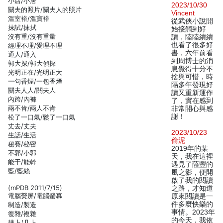
小店/小唐
2023/10/30
關夫的照片/關夫人的照片
Vincent
溫室裕/溫寶裕
從武俠小說開
抹試/抹拭
始接觸到好
沒有重/沒有重量
讀，陸陸續續
也看了很多好
經理不理/愛理不理
書，六年前看
通人/通入
到周博士的消
郭大探/郭大偵探
息覺得十分不
光明正在/光明正大
捨與可惜，時
一句香煙/一包香煙
隔多年發現好
關夫人人/關夫人
讀又重新運作
內跨/內褲
了，實在感到
兩不肯/兩人不肯
非常開心與感
謝！
松了一口氣/鬆了一口氣
丈去/丈夫
2023/10/23
生話/生活
偷泥
秘賽/秘密
2019年的某
不郭/小郭
天，我在這裡
能干/能幹
遇見了薩豐的
藍/藍絲
風之影，便開
啟了我的閱讀
(mPDB 2011/7/15)
之路，才知道
電腦熒屏/電腦螢幕
原來閱讀是一
件多麼快樂的
制造/製造
事情。2023年
復雜/複雜
的今天，我依
幾上/几上