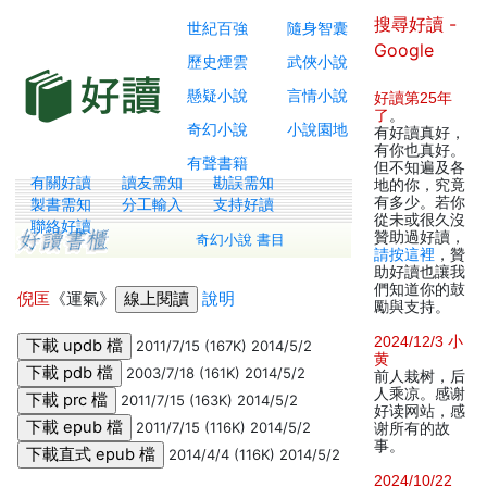
搜尋好讀 -
世紀百強
隨身智囊
Google
歷史煙雲
武俠小說
懸疑小說
言情小說
好讀第25年
了
。
奇幻小說
小說園地
有好讀真好，
有你也真好。
有聲書籍
但不知遍及各
有關好讀
讀友需知
勘誤需知
地的你，究竟
有多少。若你
製書需知
分工輸入
支持好讀
從未或很久沒
聯絡好讀
贊助過好讀，
奇幻小說 書目
請按這裡
，贊
助好讀也讓我
們知道你的鼓
倪匡
《運氣》
說明
勵與支持。
2024/12/3 小
2011/7/15 (167K) 2014/5/2
黄
2003/7/18 (161K) 2014/5/2
前人栽树，后
人乘凉。感谢
2011/7/15 (163K) 2014/5/2
好读网站，感
2011/7/15 (116K) 2014/5/2
谢所有的故
事。
2014/4/4 (116K) 2014/5/2
2024/10/22