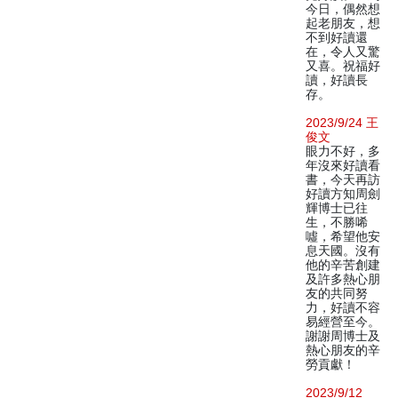
今日，偶然想
起老朋友，想
不到好讀還
在，令人又驚
又喜。祝福好
讀，好讀長
存。
2023/9/24 王
俊文
眼力不好，多
年沒來好讀看
書，今天再訪
好讀方知周劍
輝博士已往
生，不勝唏
噓，希望他安
息天國。沒有
他的辛苦創建
及許多熱心朋
友的共同努
力，好讀不容
易經營至今。
謝謝周博士及
熱心朋友的辛
勞貢獻！
2023/9/12