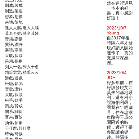
然在這裡遇見
制成/製成
一本本的好
制造/製造
書，真心感謝
想象/想像
好讀！
余地/餘地
進人大腦/進入大腦
2023/10/7
Young
莫名奇妙/莫名其妙
自2017年後，
贊揚/讚揚
時隔六年才發
贊許/讚許
現好讀又開始
寒喧/寒暄
運作了，真的
采取/採取
充滿深深感
采用/採用
謝。
列人十名/列入十名
精采雲雲/精采云云
2023/10/4
JOE
游戲/遊戲
好多年前，在
松馳/鬆弛
好讀發現艾西
贊歎/讚歎
莫夫的基地系
采取/採取
列，還有科小
松手/鬆手
說海伯利昂，
讚成/贊成
讓我在年輕歲
關系/關係
月，住在忠孝
百余/百餘
東路旁玉成公
園附近的時
抽像/抽象
候，獲得了很
干什麼/幹什麼
多閱讀的樂
時侯/時候
趣。時隔多