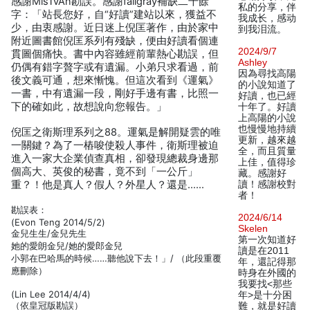
感謝MisTvAn勘誤。感謝fallgray補缺二千餘
私的分享，伴
字：「站長您好，自“好讀”建站以來，獲益不
我成长，感动
少，由衷感謝。近日迷上倪匡著作，由於家中
到我泪流。
附近圖書館倪匡系列有殘缺，便由好讀看個連
2024/9/7
貫圖個痛快。書中內容雖經前輩熱心勘誤，但
Ashley
仍偶有錯字贅字或有遺漏。小弟只求看過，前
因為尋找高陽
後文義可通，想來慚愧。但這次看到《運氣》
的小說知道了
一書，中有遺漏一段，剛好手邊有書，比照一
好讀，也已經
下的確如此，故想說向您報告。」
十年了。好讀
上高陽的小說
也慢慢地持續
倪匡之衛斯理系列之88。運氣是解開疑雲的唯
更新，越來越
一關鍵？為了一樁唆使殺人事件，衛斯理被迫
全，而且質量
進入一家大企業偵查真相，卻發現總裁身邊那
上佳，值得珍
個高大、英俊的秘書，竟不到「一公斤」
藏。感謝好
重？！他是真人？假人？外星人？還是……
讀！感謝校對
者！
勘誤表：
2024/6/14
(Evon Teng 2014/5/2)
Skelen
金兒生生/金兒先生
第一次知道好
她的愛朗金兒/她的愛郎金兒
讀是在2011
小郭在巴哈馬的時候……聽他說下去！」/ （此段重覆
年，還記得那
應刪除）
時身在外國的
我要找<那些
(Lin Lee 2014/4/4)
年>是十分困
（依皇冠版勘誤）
難，就是好讀