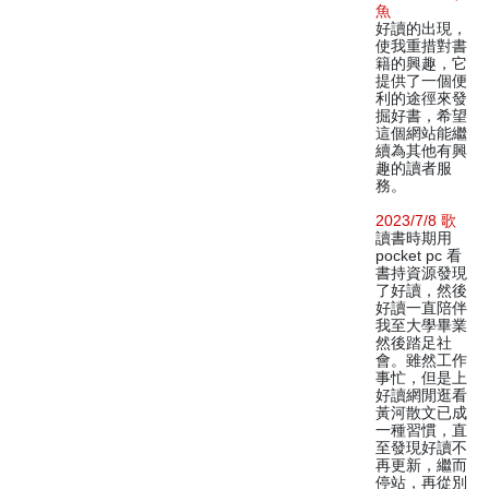
魚
好讀的出現，
使我重措對書
籍的興趣，它
提供了一個便
利的途徑來發
掘好書，希望
這個網站能繼
續為其他有興
趣的讀者服
務。
2023/7/8 歌
讀書時期用
pocket pc 看
書持資源發現
了好讀，然後
好讀一直陪伴
我至大學畢業
然後踏足社
會。雖然工作
事忙，但是上
好讀網閒逛看
黃河散文已成
一種習慣，直
至發現好讀不
再更新，繼而
停站，再從別