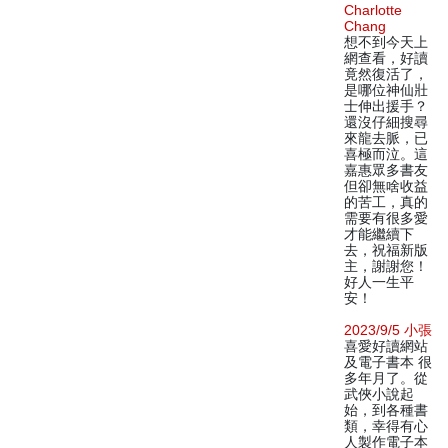
Charlotte
Chang
想不到今天上
網查看，好讀
竟然復活了，
是哪位神仙壯
士伸出援手？
還沒仔細搜尋
來龍去脈，已
喜極而泣。這
嘉惠眾多書友
但卻無啥收益
的苦工，真的
需要有很多愛
才能繼續下
去，祝福新版
主，謝謝您！
好人一生平
安！
2023/9/5 小張
喜愛好讀網站
及電子書本 很
多年月了。從
武俠小說起
始，到各種書
類，幸得有心
人製作電子本