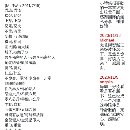
小時候很喜歡
(MisTvAn 2011/7/15)
的一本書終於
恐謊/恐慌
出現電子版，
松弛/鬆弛
感謝團隊的無
上萊/上菜
私分享，謝謝
怒電/怒火
好讀！
不著/有著
2023/11/18
妄想下/望想症
Michael
機同/相同
无意间想起过
囪大腦/自大腦
来好读怀念一
離了永/離了水
下。竟然是惊
共享秘密的人不/共享秘密的人
喜！好读活过
亂髮議論/亂發議論
来了！感恩 感
特另/特別
谢。
仁立/佇立
2023/11/5
不少命川堂/不少命令，川堂
angsila
隨隨時/隨時
每周上好读看
你的高人/你的熟人
看是否有新
昂道六尺/昂藏六尺
书，这已经成
零八公斤/零點八公斤
了一个习惯。
乍動/自動
这种陪伴是一
五髒六腑/五臟六腑
种舒服的，充
满确定感的安
可能有故意/可能有故障
心。感谢好
金兒假人/金兒是假人
读。
重但/重量