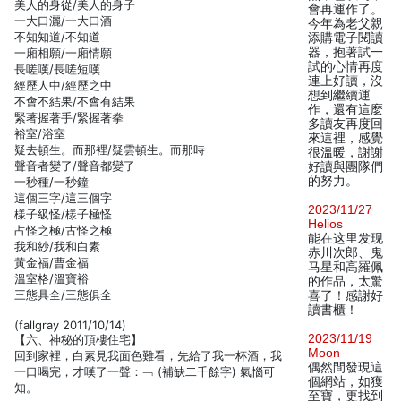
美人的身從/美人的身子
會再運作了。
一大口灑/一大口酒
今年為老父親
不知知道/不知道
添購電子閱讀
器，抱著試一
一廂相願/一廂情願
試的心情再度
長嗟嘆/長嗟短嘆
連上好讀，沒
經歷人中/經歷之中
想到繼續運
不會不結果/不會有結果
作，還有這麼
緊著握著手/緊握著拳
多讀友再度回
裕室/浴室
來這裡，感覺
疑去頓生。而那裡/疑雲頓生。而那時
很溫暖，謝謝
聲音者變了/聲音都變了
好讀與團隊們
的努力。
一秒種/一秒鐘
這個三字/這三個字
2023/11/27
樣子級怪/樣子極怪
Helios
占怪之極/古怪之極
能在这里发现
我和紗/我和白素
赤川次郎、鬼
黃金福/曹金福
马星和高羅佩
溫室格/溫寶裕
的作品，太驚
三態具全/三態俱全
喜了！感謝好
讀書櫃！
(fallgray 2011/10/14)
2023/11/19
【六、神秘的頂樓住宅】
Moon
回到家裡，白素見我面色難看，先給了我一杯酒，我
偶然間發現這
一口喝完，才嘆了一聲：﹁ (補缺二千餘字) 氣惱可
個網站，如獲
知。
至寶，更找到