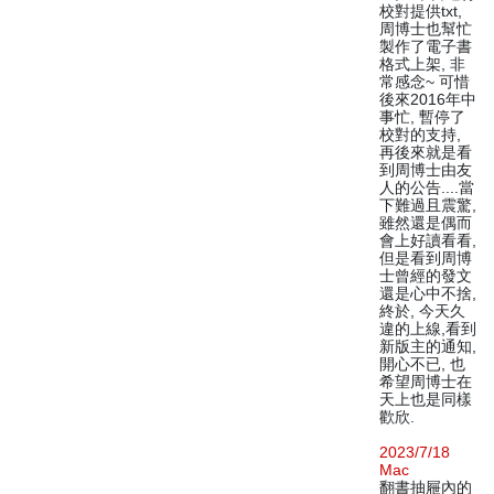
校對提供txt,
周博士也幫忙
製作了電子書
格式上架, 非
常感念~ 可惜
後來2016年中
事忙, 暫停了
校對的支持,
再後來就是看
到周博士由友
人的公告....當
下難過且震驚,
雖然還是偶而
會上好讀看看,
但是看到周博
士曾經的發文
還是心中不捨,
終於, 今天久
違的上線,看到
新版主的通知,
開心不已, 也
希望周博士在
天上也是同樣
歡欣.
2023/7/18
Mac
翻書抽屜內的