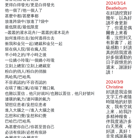
2024/3/14
更得白得發光/更是白得發光
Beatlebum
他一個了/他一個人了
在好讀挖寶好
甚麼中都/甚麼事都
幾年，以為好
放進跨袋中/放進了?袋中
讀不會更新
最低限底/最低限度
了，但還是偶
─叢叢的灌水花卉/一叢叢的灌木花卉
爾會上來看
看，沒想到又
如何進得出去/如何逃得出去
有新書了，超
衝我和金兒一起/總裁和金兒一起
級感動！好讀
留在病人院/留在瘋人院
真的陪我渡過
半小時之的/半小時之後
好多個通勤的
一位嬌小玲瓏/一個嬌小玲瓏
日子跟愜意的
立刻上總室/立刻上總裁室
週末，謝謝好
粉白的俏人/粉白的俏臉
讀！
馬哈馬/巴哈馬
2024/3/9
不容易認的/不容否認的
Christine
在嚅了幾口氣/在喘了幾口氣
好讀是我這個
也難以置信，他只好就叫/也難以置信，他只好號叫
文字工作者隨
連嚷的氣力/連叫嚷的氣力
時隨地的好朋
望想症患者/妄想症患者
友，我有空就
進入大腦之一/進入大腦之後
上來，給我許
忘想和幻覺/妄想和幻覺
多精神糧食，
巴哈巴/巴哈馬
伴我度過許多
白天黑夜，有
為甚麼你自己/你甚至曾自己
好讀，真好！
必須有痕跡/必然有痕跡
非常感謝幕後
會屬虛妄/全屬虛妄