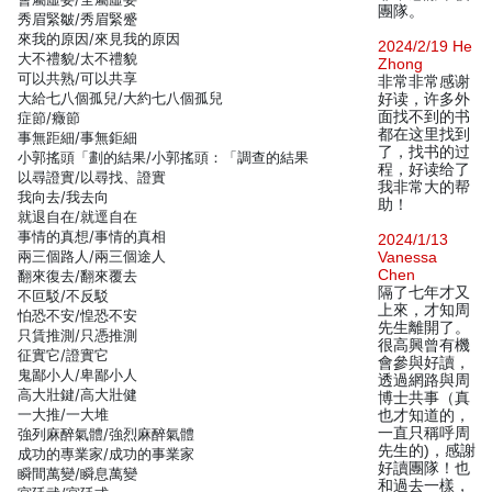
團隊。
秀眉緊皺/秀眉緊蹙
來我的原因/來見我的原因
2024/2/19 He
大不禮貌/太不禮貌
Zhong
可以共熟/可以共享
非常非常感谢
大給七八個孤兒/大約七八個孤兒
好读，许多外
面找不到的书
症節/癥節
都在这里找到
事無距細/事無鉅細
了，找书的过
小郭搖頭「劃的結果/小郭搖頭：「調查的結果
程，好读给了
以尋證實/以尋找、證實
我非常大的帮
我向去/我去向
助！
就退自在/就逕自在
事情的真想/事情的真相
2024/1/13
兩三個路人/兩三個途人
Vanessa
Chen
翻來復去/翻來覆去
隔了七年才又
不叵駁/不反駁
上來，才知周
怕恐不安/惶恐不安
先生離開了。
只賃推測/只憑推測
很高興曾有機
征實它/證實它
會參與好讀，
鬼鄙小人/卑鄙小人
透過網路與周
高大壯鍵/高大壯健
博士共事（真
一大推/一大堆
也才知道的，
一直只稱呼周
強列麻醉氣體/強烈麻醉氣體
先生的)，感謝
成功的專業家/成功的事業家
好讀團隊！也
瞬間萬變/瞬息萬變
和過去一樣，