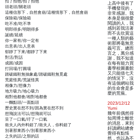
扣了拍他/拍了拍他
上高中後有了
頭老頭/關老頭
手機發現的，
這種信形下，自然會崩/這種情形下，自然會崩
非常感謝。我
保除箱/保險箱
本身是個很愛
閱讀的人，我
吃不准/吃不準
感到若我活著
明郎得多/明朗得多
而不去欣賞這
誕續/延續
一種人類的藝
你一家有/你一定有
術那將毫無意
出意表/出人意表
義可言。總而
郁靜了下來/都靜了下來
言之，萬分感
對活/對話
謝，我不知道
成困/成因
在每有能力買
書學校圖書館
打回場/打圓場
又只能借七天
踏破鐵鞋無抽象處/踏破鐵鞋無覓處
的情況下，沒
荒庭怪異/荒誕怪異
有這個網站我
相像力/想像力
的生命會是多
地方吸力/地心吸力
麼的荒蕪。
相對他都會/相對地都會
一麵點頭/一面點頭
2023/12/12
歷史實在想不到/因為實在想不到
Yumi
幾年前偶然得
想飛說法可以/想飛就可以
知周博士離世
呈了一口氣/吁了一口氣
的消息，來到
衛夫人內外料錯了/衛夫人，你料錯了
好讀網站總會
別著那東西小/別看那東西小
覺得有點悵
之失的話/之類的話
然，也以為不