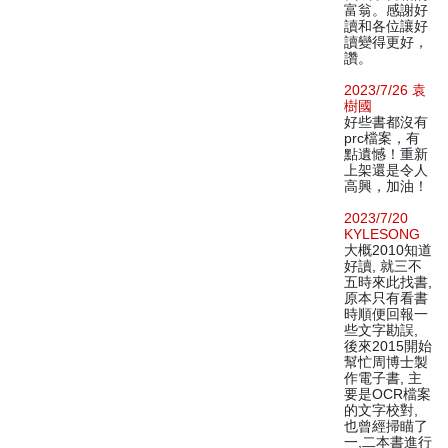
富翁。感謝好
讀和各位讓好
讀變得更好，
讚。
2023/7/26 袁
樹國
好些書都沒有
prc檔案，有
點遺憾！重新
上架還是令人
高興，加油！
2023/7/20
KYLESONG
大概2010知道
好讀, 就三不
五時來此找書,
原本只有看書
時順便回報一
些文字勘誤,
後來2015開始
幫忙周博士製
作電子書, 主
要是OCR檔案
的文字校對,
也曾經掃瞄了
一,二本書進行