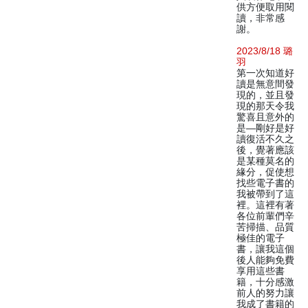
供方便取用閱
讀，非常感
謝。
2023/8/18 璐
羽
第一次知道好
讀是無意間發
現的，並且發
現的那天令我
驚喜且意外的
是—剛好是好
讀復活不久之
後，覺著應該
是某種莫名的
緣分，促使想
找些電子書的
我被帶到了這
裡。這裡有著
各位前輩們辛
苦掃描、品質
極佳的電子
書，讓我這個
後人能夠免費
享用這些書
籍，十分感激
前人的努力讓
我成了書籍的