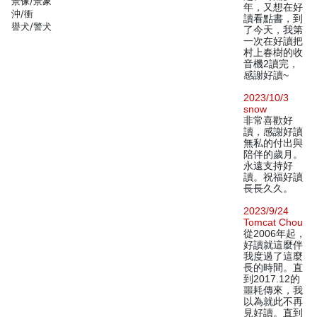
景像/景象
年，又想在好
沖/衝
讀看點書，到
譽犬/警犬
了今天，我第
一次在好讀把
村上春樹的收
音機2讀完，
感謝好讀~
2023/10/3
snow
非常喜歡好
讀，感謝好讀
無私的付出與
陪伴的歲月。
永遠支持好
讀。祝福好讀
長長久久。
2023/9/24
Tomcat Chou
從2006年起，
好讀就這麼伴
我度過了這麼
長的時間。直
到2017.12的
噩耗傳來，我
以為就此不再
見好讀。直到