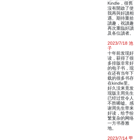
Kindle，很舊
沒有開啟了使
我再與好讀相
遇。期待重拾
讀趣，祝讀趣
再次重臨好讀
及各位讀者。
2023/7/18 池
子
十年前发现好
读，获得了很
多排版非常好
的电子书，现
在还有当年下
载的很多书存
在kindle里。
好久没来竟发
现版主周先生
已经过世令人
不胜唏嘘。感
谢周先生带来
好读，给予纷
繁复杂的网络
一方书香雅
地。
2023/7/14 甲