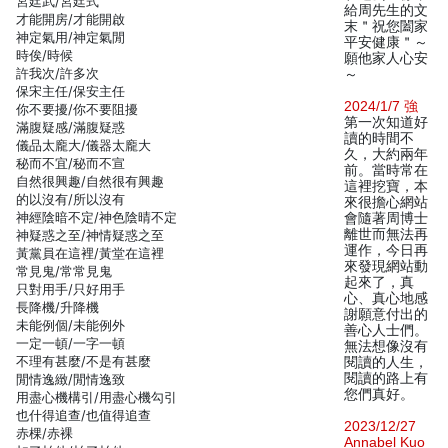
宮廷武/宮廷式
給周先生的文
才能開房/才能開啟
末＂祝您闔家
神定氣用/神定氣閒
平安健康＂～
時俟/時候
願他家人心安
許我次/許多次
～
保宋主任/保安主任
2024/1/7 強
你不要擾/你不要阻擾
第一次知道好
滿腹疑感/滿腹疑惑
讀的時間不
儀品太龐大/儀器太龐大
久，大約兩年
秘而不宜/秘而不宣
前。當時常在
自然很興趣/自然很有興趣
這裡挖寶，本
的以沒有/所以沒有
來很擔心網站
神經陰暗不定/神色陰晴不定
會隨著周博士
離世而無法再
神疑惑之至/神情疑惑之至
運作，今日再
黃黨員在這裡/黃堂在這裡
來發現網站動
常見鬼/常常見鬼
起來了，真
只對用手/只好用手
心、真心地感
長降機/升降機
謝願意付出的
未能例個/未能例外
善心人士們。
一定一頓/一字一頓
無法想像沒有
不理有甚麼/不是有甚麼
閱讀的人生，
閱讀的路上有
閒情逸緻/閒情逸致
您們真好。
用盡心機構引/用盡心機勾引
也什得追查/也值得追查
2023/12/27
赤棵/赤裸
Annabel Kuo