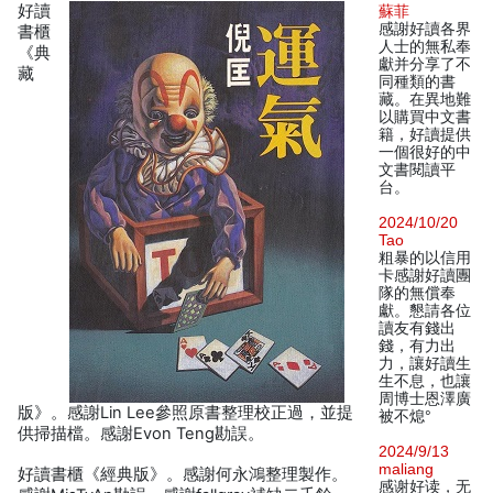
好讀
蘇菲
感謝好讀各界
書櫃
人士的無私奉
《典
獻并分享了不
藏
同種類的書
藏。在異地難
以購買中文書
籍，好讀提供
一個很好的中
文書閱讀平
台。
2024/10/20
Tao
粗暴的以信用
卡感謝好讀團
隊的無償奉
獻。懇請各位
讀友有錢出
錢，有力出
力，讓好讀生
生不息，也讓
周博士恩澤廣
版》。感謝Lin Lee參照原書整理校正過，並提
被不熄°
供掃描檔。感謝Evon Teng勘誤。
2024/9/13
maliang
好讀書櫃《經典版》。感謝何永鴻整理製作。
感谢好读，无