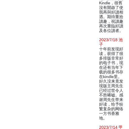
Kindle，很舊
沒有開啟了使
我再與好讀相
遇。期待重拾
讀趣，祝讀趣
再次重臨好讀
及各位讀者。
2023/7/18 池
子
十年前发现好
读，获得了很
多排版非常好
的电子书，现
在还有当年下
载的很多书存
在kindle里。
好久没来竟发
现版主周先生
已经过世令人
不胜唏嘘。感
谢周先生带来
好读，给予纷
繁复杂的网络
一方书香雅
地。
2023/7/14 甲