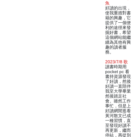
魚
好讀的出現，
使我重措對書
籍的興趣，它
提供了一個便
利的途徑來發
掘好書，希望
這個網站能繼
續為其他有興
趣的讀者服
務。
2023/7/8 歌
讀書時期用
pocket pc 看
書持資源發現
了好讀，然後
好讀一直陪伴
我至大學畢業
然後踏足社
會。雖然工作
事忙，但是上
好讀網閒逛看
黃河散文已成
一種習慣，直
至發現好讀不
再更新，繼而
停站，再從別