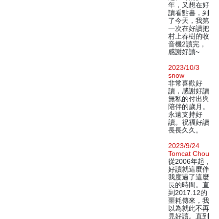
年，又想在好
讀看點書，到
了今天，我第
一次在好讀把
村上春樹的收
音機2讀完，
感謝好讀~
2023/10/3
snow
非常喜歡好
讀，感謝好讀
無私的付出與
陪伴的歲月。
永遠支持好
讀。祝福好讀
長長久久。
2023/9/24
Tomcat Chou
從2006年起，
好讀就這麼伴
我度過了這麼
長的時間。直
到2017.12的
噩耗傳來，我
以為就此不再
見好讀。直到