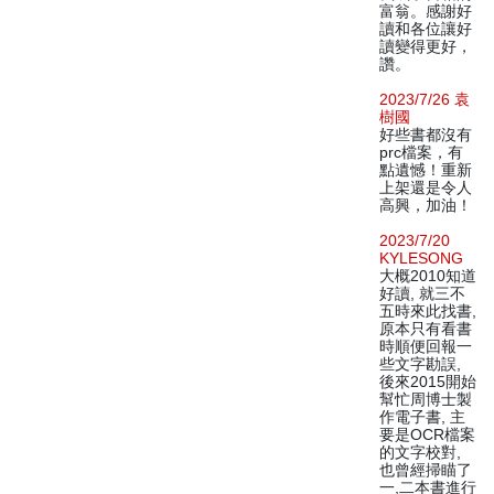
富翁。感謝好
讀和各位讓好
讀變得更好，
讚。
2023/7/26 袁
樹國
好些書都沒有
prc檔案，有
點遺憾！重新
上架還是令人
高興，加油！
2023/7/20
KYLESONG
大概2010知道
好讀, 就三不
五時來此找書,
原本只有看書
時順便回報一
些文字勘誤,
後來2015開始
幫忙周博士製
作電子書, 主
要是OCR檔案
的文字校對,
也曾經掃瞄了
一,二本書進行