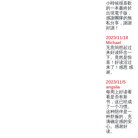
小時候很喜歡
的一本書終於
出現電子版，
感謝團隊的無
私分享，謝謝
好讀！
2023/11/18
Michael
无意间想起过
来好读怀念一
下。竟然是惊
喜！好读活过
来了！感恩 感
谢。
2023/11/5
angsila
每周上好读看
看是否有新
书，这已经成
了一个习惯。
这种陪伴是一
种舒服的，充
满确定感的安
心。感谢好
读。