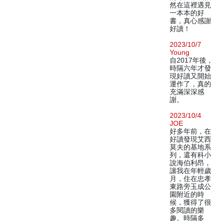
然在這裡遇見
一本本的好
書，真心感謝
好讀！
2023/10/7
Young
自2017年後，
時隔六年才發
現好讀又開始
運作了，真的
充滿深深感
謝。
2023/10/4
JOE
好多年前，在
好讀發現艾西
莫夫的基地系
列，還有科小
說海伯利昂，
讓我在年輕歲
月，住在忠孝
東路旁玉成公
園附近的時
候，獲得了很
多閱讀的樂
趣。時隔多