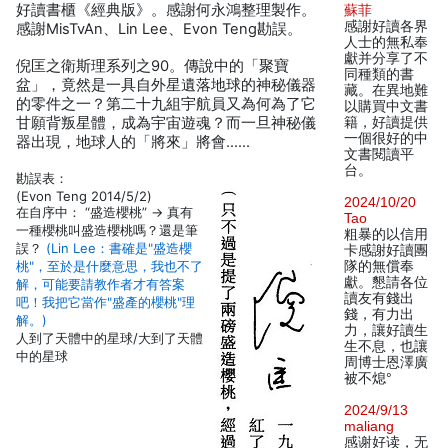
好讀書櫃《經典版》。感謝何永鴻整理製作。
蘇菲
感謝好讀各界
感謝MisTvAn、Lin Lee、Evon Teng勘誤。
人士的無私奉
獻并分享了不
倪匡之衛斯理系列之90。傳說中的「聚寶
同種類的書
盆」，竟然是一具自外星遺落地球的神秘儀器
藏。在異地難
的零件之一？第二十九組宇航員又為何為了它
以購買中文書
甘願背叛星體，成為宇宙遊魂？而一旦神秘儀
籍，好讀提供
一個很好的中
器出現，地球人的「將來」將會……
文書閱讀平
台。
勘誤表：
(Evon Teng 2014/5/2)
2024/10/20
在自序中： “盛造櫻桃” -> 真有
Tao
一種櫻桃叫盛造櫻桃嗎？還是筆
粗暴的以信用
誤？
(Lin Lee：書確是"盛造櫻
卡感謝好讀團
桃"，至於是什麼意思，我也不了
隊的無償奉
獻。懇請各位
解，可能要請教作者才有答案
讀友有錢出
吧！我把它當作"盛產的櫻桃"理
錢，有力出
解。)
力，讓好讀生
人到了天體中的星球/大到了天體
生不息，也讓
中的星球
周博士恩澤廣
被不熄°
2024/9/13
maliang
感谢好读，无