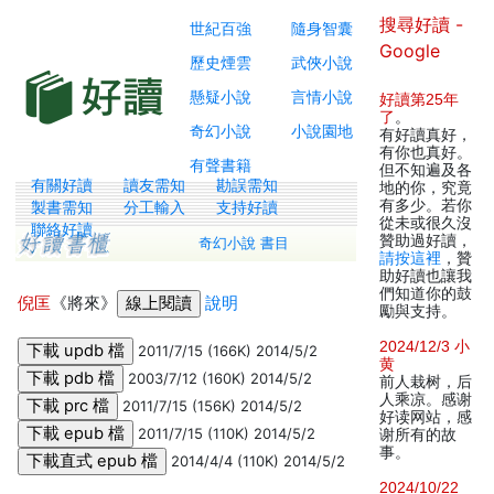
搜尋好讀 -
世紀百強
隨身智囊
Google
歷史煙雲
武俠小說
懸疑小說
言情小說
好讀第25年
了
。
奇幻小說
小說園地
有好讀真好，
有你也真好。
有聲書籍
但不知遍及各
有關好讀
讀友需知
勘誤需知
地的你，究竟
有多少。若你
製書需知
分工輸入
支持好讀
從未或很久沒
聯絡好讀
贊助過好讀，
奇幻小說 書目
請按這裡
，贊
助好讀也讓我
們知道你的鼓
倪匡
《將來》
說明
勵與支持。
2024/12/3 小
2011/7/15 (166K) 2014/5/2
黄
2003/7/12 (160K) 2014/5/2
前人栽树，后
人乘凉。感谢
2011/7/15 (156K) 2014/5/2
好读网站，感
2011/7/15 (110K) 2014/5/2
谢所有的故
事。
2014/4/4 (110K) 2014/5/2
2024/10/22