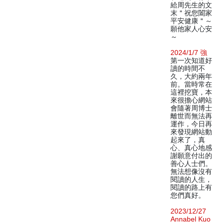
給周先生的文
末＂祝您闔家
平安健康＂～
願他家人心安
～
2024/1/7 強
第一次知道好
讀的時間不
久，大約兩年
前。當時常在
這裡挖寶，本
來很擔心網站
會隨著周博士
離世而無法再
運作，今日再
來發現網站動
起來了，真
心、真心地感
謝願意付出的
善心人士們。
無法想像沒有
閱讀的人生，
閱讀的路上有
您們真好。
2023/12/27
Annabel Kuo