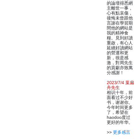
的論壇得悉網
主離世一事，
心有點哀傷，
後悔未曾跟他
言謝在學習期
間他的網站是
我的精神食
糧。見到好讀
重啟，有心人
延續好讀網站
的營運和更
新，很是感
激，對周先生
的貢獻亦致萬
分感謝！
2023/7/4 葉扁
舟先生
相识十年，前
面看过不少好
书，谢谢你。
今年时间更多
了，希望在
haodoo度过
更好的年华。
>>
更多感言