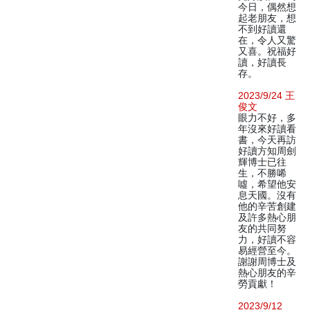
今日，偶然想
起老朋友，想
不到好讀還
在，令人又驚
又喜。祝福好
讀，好讀長
存。
2023/9/24 王
俊文
眼力不好，多
年沒來好讀看
書，今天再訪
好讀方知周劍
輝博士已往
生，不勝唏
噓，希望他安
息天國。沒有
他的辛苦創建
及許多熱心朋
友的共同努
力，好讀不容
易經營至今。
謝謝周博士及
熱心朋友的辛
勞貢獻！
2023/9/12