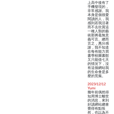
上高中後有了
手機發現的，
非常感謝。我
本身是個很愛
閱讀的人，我
感到若我活著
而不去欣賞這
一種人類的藝
術那將毫無意
義可言。總而
言之，萬分感
謝，我不知道
在每有能力買
書學校圖書館
又只能借七天
的情況下，沒
有這個網站我
的生命會是多
麼的荒蕪。
2023/12/12
Yumi
幾年前偶然得
知周博士離世
的消息，來到
好讀網站總會
覺得有點悵
然，也以為不