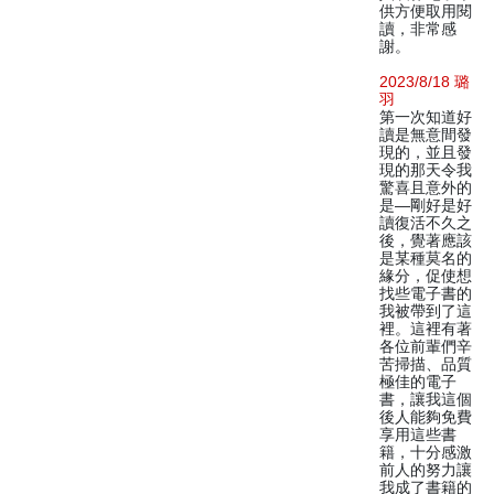
供方便取用閱
讀，非常感
謝。
2023/8/18 璐
羽
第一次知道好
讀是無意間發
現的，並且發
現的那天令我
驚喜且意外的
是—剛好是好
讀復活不久之
後，覺著應該
是某種莫名的
緣分，促使想
找些電子書的
我被帶到了這
裡。這裡有著
各位前輩們辛
苦掃描、品質
極佳的電子
書，讓我這個
後人能夠免費
享用這些書
籍，十分感激
前人的努力讓
我成了書籍的