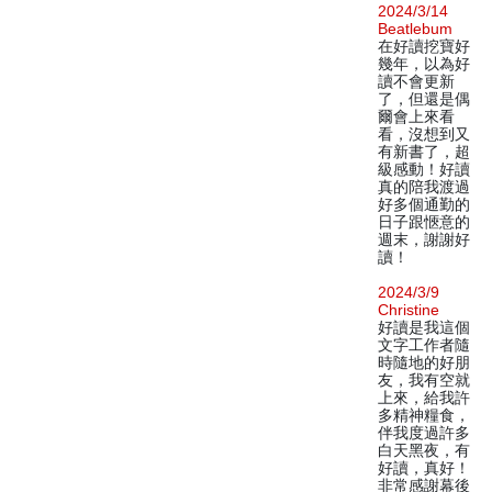
2024/3/14
Beatlebum
在好讀挖寶好
幾年，以為好
讀不會更新
了，但還是偶
爾會上來看
看，沒想到又
有新書了，超
級感動！好讀
真的陪我渡過
好多個通勤的
日子跟愜意的
週末，謝謝好
讀！
2024/3/9
Christine
好讀是我這個
文字工作者隨
時隨地的好朋
友，我有空就
上來，給我許
多精神糧食，
伴我度過許多
白天黑夜，有
好讀，真好！
非常感謝幕後