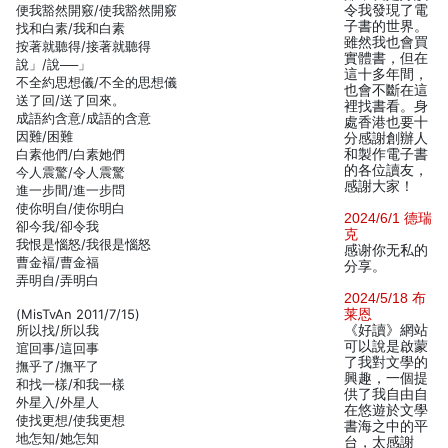
便我豁然開竅/使我豁然開竅
令我發現了電
子書的世界。
找和白素/我和白素
雖然我也會買
按著就聽得/接著就聽得
實體書，但在
說」/說──」
這十多年間，
不全約思想儀/不全的思想儀
也會不斷在這
送了回/送了回來。
裡找書看。身
成語約含意/成語的含意
處香港也要十
因難/困難
分感謝創辦人
白素他們/白素她們
和製作電子書
的各位讀友，
今人震驚/令人震驚
感謝大家！
進一步間/進一步問
使你明自/使你明白
2024/6/1 德瑞
卻今我/卻令我
克
我恨是惱怒/我很是惱怒
感谢你无私的
曹金褔/曹金福
分享。
弄明自/弄明白
2024/5/18 布
(MisTvAn 2011/7/15)
莱恩
所以找/所以我
《好讀》網站
可以說是啟蒙
逭回事/這回事
了我對文學的
撫乎了/撫平了
興趣，一個提
和找一樣/和我一樣
供了我自由自
外星入/外星人
在悠遊於文學
使找更想/使我更想
書海之中的平
地怎知/她怎知
台，太感謝