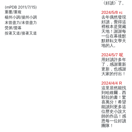
《好讀》了。
(mPDB 2011/7/15)
重覆/重複
2024/5/8 rc
楊州小調/揚州小調
去年偶然發現
好讀，覺得這
末曾盡力/未曾盡力
裡根本是寶藏
熒屏/螢幕
天地！謝謝每
按著又道/接著又道
一位在幕後默
默耕耘文學天
地的人。
2024/5/7 呢
用好讀許多年
了，感謝重新
更新，也感謝
大家的付出！
2024/4/4 R
這里居然能找
到哈維爾．西
耶拉的書！驚
喜萬分！希望
能讀到更多這
位歷史小說大
師的作品！感
恩每一位好讀
團隊！