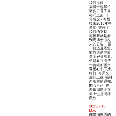
校對提供txt,
周博士也幫忙
製作了電子書
格式上架, 非
常感念~ 可惜
後來2016年中
事忙, 暫停了
校對的支持,
再後來就是看
到周博士由友
人的公告....當
下難過且震驚,
雖然還是偶而
會上好讀看看,
但是看到周博
士曾經的發文
還是心中不捨,
終於, 今天久
違的上線,看到
新版主的通知,
開心不已, 也
希望周博士在
天上也是同樣
歡欣.
2023/7/18
Mac
翻書抽屜內的