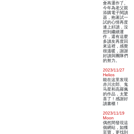
會再運作了。
今年為老父親
添購電子閱讀
器，抱著試一
試的心情再度
連上好讀，沒
想到繼續運
作，還有這麼
多讀友再度回
來這裡，感覺
很溫暖，謝謝
好讀與團隊們
的努力。
2023/11/27
Helios
能在这里发现
赤川次郎、鬼
马星和高羅佩
的作品，太驚
喜了！感謝好
讀書櫃！
2023/11/19
Moon
偶然間發現這
個網站，如獲
至寶，更找到