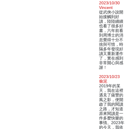
2023/10/30
Vincent
從武俠小說開
始接觸到好
讀，陸陸續續
也看了很多好
書，六年前看
到周博士的消
息覺得十分不
捨與可惜，時
隔多年發現好
讀又重新運作
了，實在感到
非常開心與感
謝！
2023/10/23
偷泥
2019年的某
天，我在這裡
遇見了薩豐的
風之影，便開
啟了我的閱讀
之路，才知道
原來閱讀是一
件多麼快樂的
事情。2023年
的今天，我依