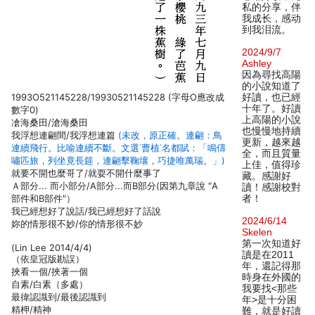
私的分享，伴
我成长，感动
到我泪流。
2024/9/7
Ashley
因為尋找高陽
的小說知道了
1993O521145228/19930521145228 (字母O應改成
好讀，也已經
十年了。好讀
數字0)
上高陽的小說
凔海桑田/滄海桑田
也慢慢地持續
我浮想連翩間/我浮想連篇
(未改，原正確。連翩：鳥
更新，越來越
連續飛行。比喻連續不斷。文選˙曹植˙名都賦：「鳴儔
全，而且質量
嘯匹旅，列坐竟長筵，連翩擊鞠壤，巧捷唯萬瑞。」)
上佳，值得珍
就要不開也麼哥了/就耍不開什麼事了
藏。感謝好
Ａ部分... 而小部分/A部分...而B部分(因第九章說 "A
讀！感謝校對
部件和B部件"）
者！
我已經想好了說話/我已經想好了話說
2024/6/14
妳的情形很不妙/你的情形很不妙
Skelen
第一次知道好
(Lin Lee 2014/4/4)
讀是在2011
（依皇冠版勘誤）
年，還記得那
挾看一個/挾著一個
時身在外國的
自素/白素（多處）
我要找<那些
最徫認識到/最後認識到
年>是十分困
精柙/精神
難，就是好讀