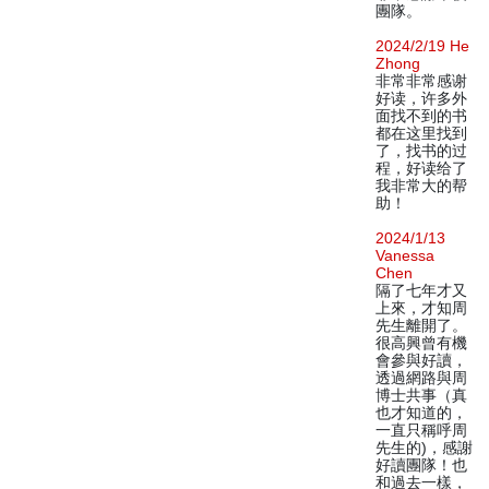
團隊。
2024/2/19 He
Zhong
非常非常感谢
好读，许多外
面找不到的书
都在这里找到
了，找书的过
程，好读给了
我非常大的帮
助！
2024/1/13
Vanessa
Chen
隔了七年才又
上來，才知周
先生離開了。
很高興曾有機
會參與好讀，
透過網路與周
博士共事（真
也才知道的，
一直只稱呼周
先生的)，感謝
好讀團隊！也
和過去一樣，