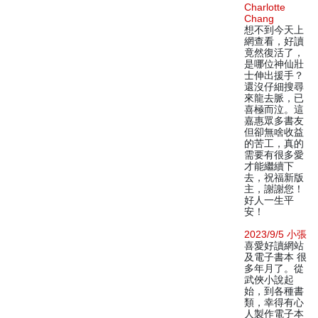
Charlotte
Chang
想不到今天上
網查看，好讀
竟然復活了，
是哪位神仙壯
士伸出援手？
還沒仔細搜尋
來龍去脈，已
喜極而泣。這
嘉惠眾多書友
但卻無啥收益
的苦工，真的
需要有很多愛
才能繼續下
去，祝福新版
主，謝謝您！
好人一生平
安！
2023/9/5 小張
喜愛好讀網站
及電子書本 很
多年月了。從
武俠小說起
始，到各種書
類，幸得有心
人製作電子本