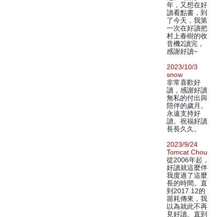
年，又想在好
讀看點書，到
了今天，我第
一次在好讀把
村上春樹的收
音機2讀完，
感謝好讀~
2023/10/3
snow
非常喜歡好
讀，感謝好讀
無私的付出與
陪伴的歲月。
永遠支持好
讀。祝福好讀
長長久久。
2023/9/24
Tomcat Chou
從2006年起，
好讀就這麼伴
我度過了這麼
長的時間。直
到2017.12的
噩耗傳來，我
以為就此不再
見好讀。直到