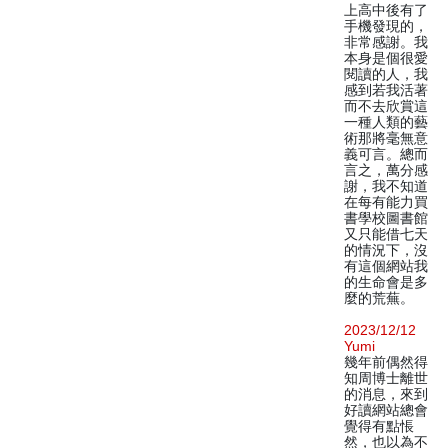
上高中後有了
手機發現的，
非常感謝。我
本身是個很愛
閱讀的人，我
感到若我活著
而不去欣賞這
一種人類的藝
術那將毫無意
義可言。總而
言之，萬分感
謝，我不知道
在每有能力買
書學校圖書館
又只能借七天
的情況下，沒
有這個網站我
的生命會是多
麼的荒蕪。
2023/12/12
Yumi
幾年前偶然得
知周博士離世
的消息，來到
好讀網站總會
覺得有點悵
然，也以為不