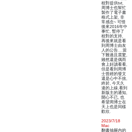
校對提供txt,
周博士也幫忙
製作了電子書
格式上架, 非
常感念~ 可惜
後來2016年中
事忙, 暫停了
校對的支持,
再後來就是看
到周博士由友
人的公告....當
下難過且震驚,
雖然還是偶而
會上好讀看看,
但是看到周博
士曾經的發文
還是心中不捨,
終於, 今天久
違的上線,看到
新版主的通知,
開心不已, 也
希望周博士在
天上也是同樣
歡欣.
2023/7/18
Mac
翻書抽屜內的