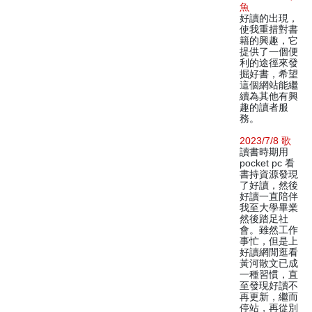
魚
好讀的出現，
使我重措對書
籍的興趣，它
提供了一個便
利的途徑來發
掘好書，希望
這個網站能繼
續為其他有興
趣的讀者服
務。
2023/7/8 歌
讀書時期用
pocket pc 看
書持資源發現
了好讀，然後
好讀一直陪伴
我至大學畢業
然後踏足社
會。雖然工作
事忙，但是上
好讀網閒逛看
黃河散文已成
一種習慣，直
至發現好讀不
再更新，繼而
停站，再從別