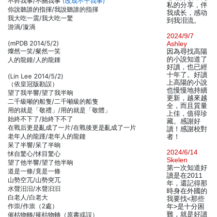
不幹我事/不關我事
(改成不干我事)
私的分享，伴
你說聽誰的指揮/我說聽誰的指揮
我成长，感动
我大吃一震/我大吃一驚
到我泪流。
游渦/漩渦
2024/9/7
(mPDB 2014/5/2)
Ashley
燦然一笑/粲然一笑
因為尋找高陽
的小說知道了
人的龍鐘/人的龍鍾
好讀，也已經
十年了。好讀
(Lin Lee 2014/5/2)
上高陽的小說
（依皇冠版勘誤）
也慢慢地持續
望了我半響/望了我半晌
更新，越來越
二千級噸的船隻/二千噸級的船隻
全，而且質量
用的就是「敬禮」/用的就是「敬體」
上佳，值得珍
始終不下了/始終下不了
藏。感謝好
在戰后更是亂成了一片/在戰後更是亂成了一片
讀！感謝校對
老年人的龍踵/老年人的龍鐘
者！
呆了半響/呆了半晌
2024/6/14
怵自驚心/怵目驚心
Skelen
望了他半響/望了他半晌
第一次知道好
道是一條/竟是一條
讀是在2011
山勢空兀/山勢突兀
年，還記得那
水聲汨汨/水聲汩汩
時身在外國的
白老人/白老大
我要找<那些
作崇/作祟（2處）
年>是十分困
難，就是好讀
催枯物轉/摧枯物轉（原書或誤）