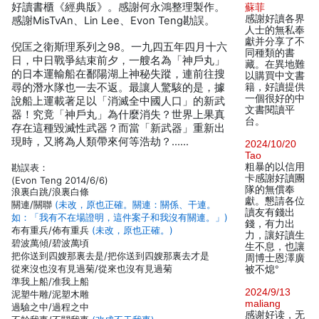
好讀書櫃《經典版》。感謝何永鴻整理製作。
蘇菲
感謝好讀各界
感謝MisTvAn、Lin Lee、Evon Teng勘誤。
人士的無私奉
獻并分享了不
倪匡之衛斯理系列之98。一九四五年四月十六
同種類的書
日，中日戰爭結束前夕，一艘名為「神戶丸」
藏。在異地難
的日本運輸船在鄱陽湖上神秘失蹤，連前往搜
以購買中文書
尋的潛水隊也一去不返。最讓人驚駭的是，據
籍，好讀提供
一個很好的中
說船上運載著足以「消滅全中國人口」的新武
文書閱讀平
器！究竟「神戶丸」為什麼消失？世界上果真
台。
存在這種毀滅性武器？而當「新武器」重新出
現時，又將為人類帶來何等浩劫？……
2024/10/20
Tao
粗暴的以信用
勘誤表：
卡感謝好讀團
(Evon Teng 2014/6/6)
隊的無償奉
浪裏白跳/浪裏白條
獻。懇請各位
關連/關聯
(未改，原也正確。關連：關係、干連。
讀友有錢出
如：「我有不在場證明，這件案子和我沒有關連。」)
錢，有力出
布有重兵/佈有重兵
(未改，原也正確。)
力，讓好讀生
碧波萬傾/碧波萬頃
生不息，也讓
把你送到四嫂那裏去是/把你送到四嫂那裏去才是
周博士恩澤廣
從來沒也沒有見過菊/從來也沒有見過菊
被不熄°
準我上船/准我上船
2024/9/13
泥塑牛雕/泥塑木雕
maliang
過驗之中/過程之中
感谢好读，无