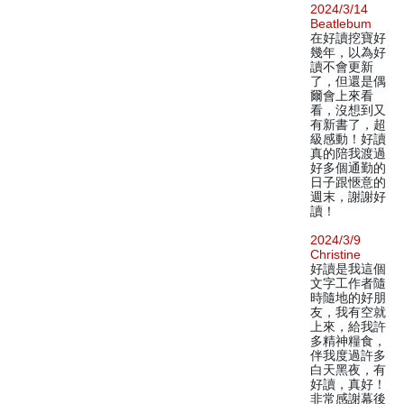
2024/3/14
Beatlebum
在好讀挖寶好
幾年，以為好
讀不會更新
了，但還是偶
爾會上來看
看，沒想到又
有新書了，超
級感動！好讀
真的陪我渡過
好多個通勤的
日子跟愜意的
週末，謝謝好
讀！
2024/3/9
Christine
好讀是我這個
文字工作者隨
時隨地的好朋
友，我有空就
上來，給我許
多精神糧食，
伴我度過許多
白天黑夜，有
好讀，真好！
非常感謝幕後