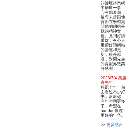
的論壇得悉網
主離世一事，
心有點哀傷，
後悔未曾跟他
言謝在學習期
間他的網站是
我的精神食
糧。見到好讀
重啟，有心人
延續好讀網站
的營運和更
新，很是感
激，對周先生
的貢獻亦致萬
分感謝！
2023/7/4 葉扁
舟先生
相识十年，前
面看过不少好
书，谢谢你。
今年时间更多
了，希望在
haodoo度过
更好的年华。
>>
更多感言