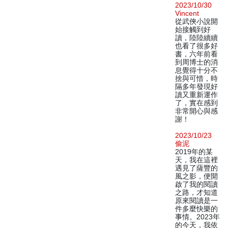
2023/10/30
Vincent
從武俠小說開
始接觸到好
讀，陸陸續續
也看了很多好
書，六年前看
到周博士的消
息覺得十分不
捨與可惜，時
隔多年發現好
讀又重新運作
了，實在感到
非常開心與感
謝！
2023/10/23
偷泥
2019年的某
天，我在這裡
遇見了薩豐的
風之影，便開
啟了我的閱讀
之路，才知道
原來閱讀是一
件多麼快樂的
事情。2023年
的今天，我依