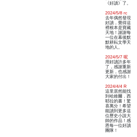
《好讀》了。
2024/5/8 rc
去年偶然發現
好讀，覺得這
裡根本是寶藏
天地！謝謝每
一位在幕後默
默耕耘文學天
地的人。
2024/5/7 呢
用好讀許多年
了，感謝重新
更新，也感謝
大家的付出！
2024/4/4 R
這里居然能找
到哈維爾．西
耶拉的書！驚
喜萬分！希望
能讀到更多這
位歷史小說大
師的作品！感
恩每一位好讀
團隊！