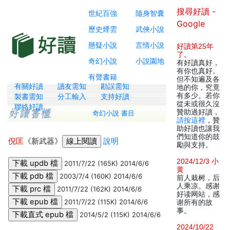
搜尋好讀 -
世紀百強
隨身智囊
Google
歷史煙雲
武俠小說
懸疑小說
言情小說
好讀第25年
了
。
奇幻小說
小說園地
有好讀真好，
有你也真好。
有聲書籍
但不知遍及各
有關好讀
讀友需知
勘誤需知
地的你，究竟
有多少。若你
製書需知
分工輸入
支持好讀
從未或很久沒
聯絡好讀
贊助過好讀，
奇幻小說 書目
請按這裡
，贊
助好讀也讓我
們知道你的鼓
倪匡
《新武器》
說明
勵與支持。
2024/12/3 小
2011/7/22 (165K) 2014/6/6
黄
2003/7/4 (160K) 2014/6/6
前人栽树，后
人乘凉。感谢
2011/7/22 (162K) 2014/6/6
好读网站，感
2011/7/22 (115K) 2014/6/6
谢所有的故
事。
2014/5/2 (115K) 2014/6/6
2024/10/22