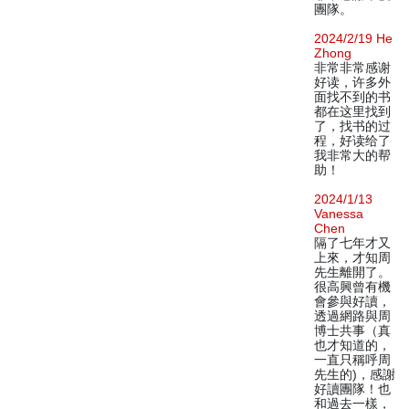
團隊。
2024/2/19 He
Zhong
非常非常感谢
好读，许多外
面找不到的书
都在这里找到
了，找书的过
程，好读给了
我非常大的帮
助！
2024/1/13
Vanessa
Chen
隔了七年才又
上來，才知周
先生離開了。
很高興曾有機
會參與好讀，
透過網路與周
博士共事（真
也才知道的，
一直只稱呼周
先生的)，感謝
好讀團隊！也
和過去一樣，