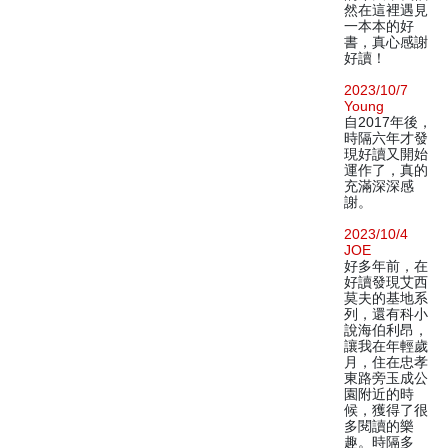
然在這裡遇見
一本本的好
書，真心感謝
好讀！
2023/10/7
Young
自2017年後，
時隔六年才發
現好讀又開始
運作了，真的
充滿深深感
謝。
2023/10/4
JOE
好多年前，在
好讀發現艾西
莫夫的基地系
列，還有科小
說海伯利昂，
讓我在年輕歲
月，住在忠孝
東路旁玉成公
園附近的時
候，獲得了很
多閱讀的樂
趣。時隔多