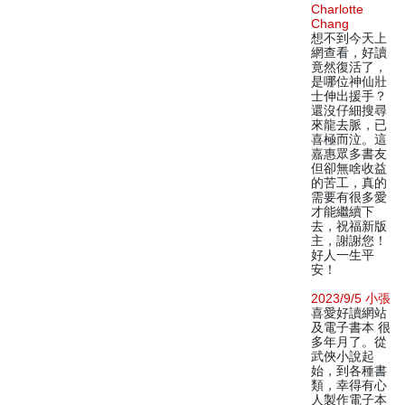
Charlotte
Chang
想不到今天上
網查看，好讀
竟然復活了，
是哪位神仙壯
士伸出援手？
還沒仔細搜尋
來龍去脈，已
喜極而泣。這
嘉惠眾多書友
但卻無啥收益
的苦工，真的
需要有很多愛
才能繼續下
去，祝福新版
主，謝謝您！
好人一生平
安！
2023/9/5 小張
喜愛好讀網站
及電子書本 很
多年月了。從
武俠小說起
始，到各種書
類，幸得有心
人製作電子本