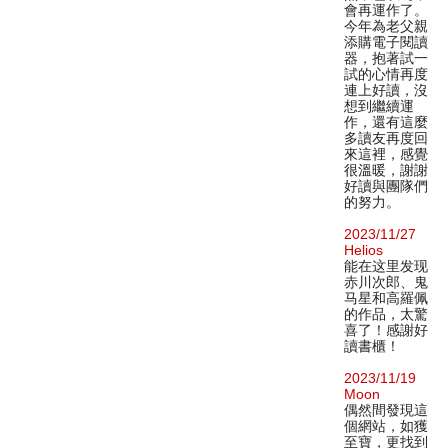
會再運作了。
今年為老父親
添購電子閱讀
器，抱著試一
試的心情再度
連上好讀，沒
想到繼續運
作，還有這麼
多讀友再度回
來這裡，感覺
很溫暖，謝謝
好讀與團隊們
的努力。
2023/11/27
Helios
能在这里发现
赤川次郎、鬼
马星和高羅佩
的作品，太驚
喜了！感謝好
讀書櫃！
2023/11/19
Moon
偶然間發現這
個網站，如獲
至寶，更找到