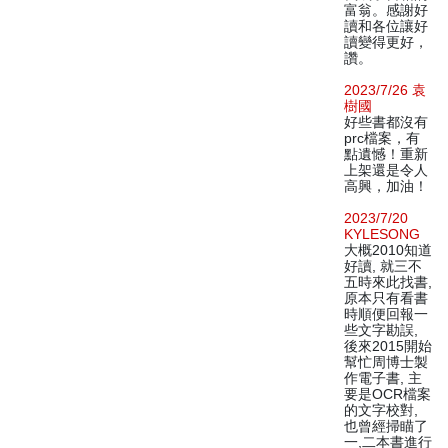
富翁。感謝好
讀和各位讓好
讀變得更好，
讚。
2023/7/26 袁
樹國
好些書都沒有
prc檔案，有
點遺憾！重新
上架還是令人
高興，加油！
2023/7/20
KYLESONG
大概2010知道
好讀, 就三不
五時來此找書,
原本只有看書
時順便回報一
些文字勘誤,
後來2015開始
幫忙周博士製
作電子書, 主
要是OCR檔案
的文字校對,
也曾經掃瞄了
一,二本書進行