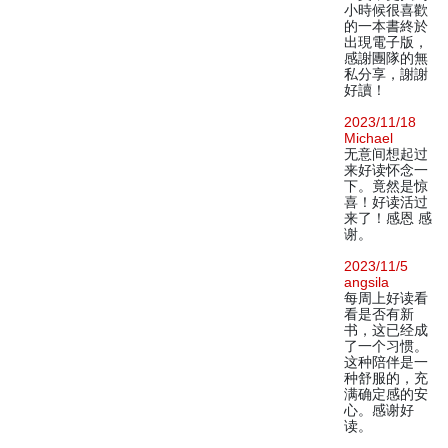
小時候很喜歡
的一本書終於
出現電子版，
感謝團隊的無
私分享，謝謝
好讀！
2023/11/18
Michael
无意间想起过
来好读怀念一
下。竟然是惊
喜！好读活过
来了！感恩 感
谢。
2023/11/5
angsila
每周上好读看
看是否有新
书，这已经成
了一个习惯。
这种陪伴是一
种舒服的，充
满确定感的安
心。感谢好
读。