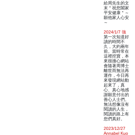
給周先生的文
末＂祝您闔家
平安健康＂～
願他家人心安
～
2024/1/7 強
第一次知道好
讀的時間不
久，大約兩年
前。當時常在
這裡挖寶，本
來很擔心網站
會隨著周博士
離世而無法再
運作，今日再
來發現網站動
起來了，真
心、真心地感
謝願意付出的
善心人士們。
無法想像沒有
閱讀的人生，
閱讀的路上有
您們真好。
2023/12/27
Annabel Kuo