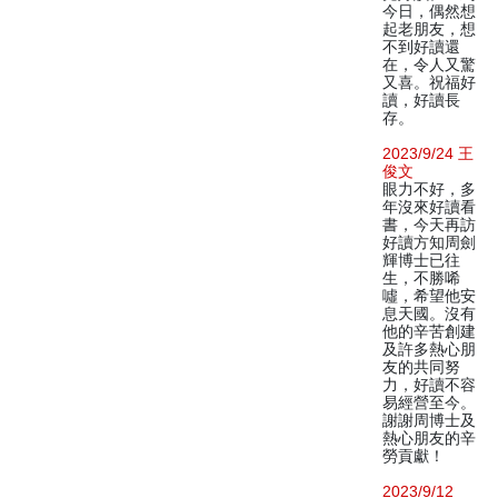
今日，偶然想
起老朋友，想
不到好讀還
在，令人又驚
又喜。祝福好
讀，好讀長
存。
2023/9/24 王
俊文
眼力不好，多
年沒來好讀看
書，今天再訪
好讀方知周劍
輝博士已往
生，不勝唏
噓，希望他安
息天國。沒有
他的辛苦創建
及許多熱心朋
友的共同努
力，好讀不容
易經營至今。
謝謝周博士及
熱心朋友的辛
勞貢獻！
2023/9/12