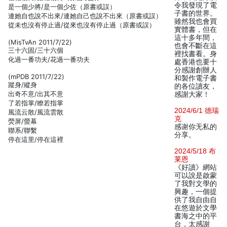
令我發現了電
是一個少將/是一個少佐（原書或誤）
子書的世界。
連她自也說不出來/連她自己也說不出來（原書或誤）
雖然我也會買
從未也沒有停止過/從來也沒有停止過（原書或誤）
實體書，但在
這十多年間，
(MisTvAn 2011/7/22)
也會不斷在這
三十六固/三十六個
裡找書看。身
化過一番功夫/花過一番功夫
處香港也要十
分感謝創辦人
(mPDB 2011/7/22)
和製作電子書
蹤身/縱身
的各位讀友，
出奇不意/出其不意
感謝大家！
了若指掌/瞭若指掌
2024/6/1 德瑞
風流云散/風流雲散
克
熒屏/螢幕
感谢你无私的
聯系/聯繫
分享。
停在這里/停在這裡
2024/5/18 布
莱恩
《好讀》網站
可以說是啟蒙
了我對文學的
興趣，一個提
供了我自由自
在悠遊於文學
書海之中的平
台，太感謝