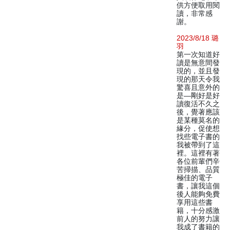
供方便取用閱
讀，非常感
謝。
2023/8/18 璐
羽
第一次知道好
讀是無意間發
現的，並且發
現的那天令我
驚喜且意外的
是—剛好是好
讀復活不久之
後，覺著應該
是某種莫名的
緣分，促使想
找些電子書的
我被帶到了這
裡。這裡有著
各位前輩們辛
苦掃描、品質
極佳的電子
書，讓我這個
後人能夠免費
享用這些書
籍，十分感激
前人的努力讓
我成了書籍的