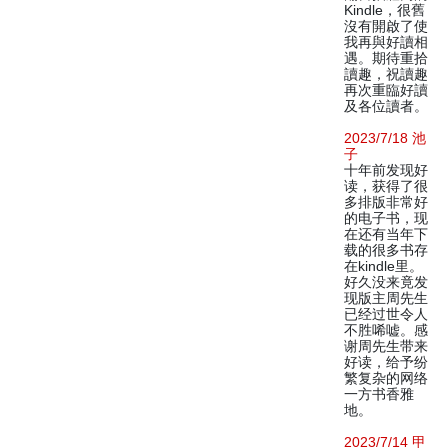
Kindle，很舊
沒有開啟了使
我再與好讀相
遇。期待重拾
讀趣，祝讀趣
再次重臨好讀
及各位讀者。
2023/7/18 池
子
十年前发现好
读，获得了很
多排版非常好
的电子书，现
在还有当年下
载的很多书存
在kindle里。
好久没来竟发
现版主周先生
已经过世令人
不胜唏嘘。感
谢周先生带来
好读，给予纷
繁复杂的网络
一方书香雅
地。
2023/7/14 甲