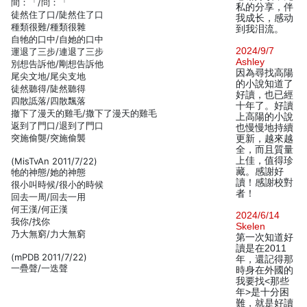
間：「/問：「
私的分享，伴
徒然住了口/陡然住了口
我成长，感动
種類很難/種類很雜
到我泪流。
自牠的口中/自她的口中
2024/9/7
運退了三步/連退了三步
Ashley
別想告訴他/剛想告訴他
因為尋找高陽
尾尖文地/尾尖支地
的小說知道了
徒然聽得/陡然聽得
好讀，也已經
四散詆落/四散飄落
十年了。好讀
撤下了漫天的雞毛/撒下了漫天的雞毛
上高陽的小說
返到了門口/退到了門口
也慢慢地持續
突施偷龑/突施偷襲
更新，越來越
全，而且質量
上佳，值得珍
(MisTvAn 2011/7/22)
藏。感謝好
牠的神態/她的神態
讀！感謝校對
很小叫時候/很小的時候
者！
回去一周/回去一用
何王漢/何正漢
2024/6/14
我你/找你
Skelen
乃大無窮/力大無窮
第一次知道好
讀是在2011
(mPDB 2011/7/22)
年，還記得那
一疊聲/一迭聲
時身在外國的
我要找<那些
年>是十分困
難，就是好讀