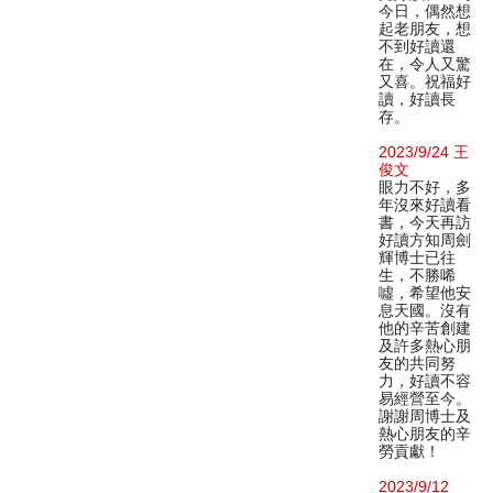
今日，偶然想
起老朋友，想
不到好讀還
在，令人又驚
又喜。祝福好
讀，好讀長
存。
2023/9/24 王
俊文
眼力不好，多
年沒來好讀看
書，今天再訪
好讀方知周劍
輝博士已往
生，不勝唏
噓，希望他安
息天國。沒有
他的辛苦創建
及許多熱心朋
友的共同努
力，好讀不容
易經營至今。
謝謝周博士及
熱心朋友的辛
勞貢獻！
2023/9/12