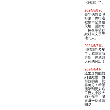
《好讀》了。
2024/5/8 rc
去年偶然發現
好讀，覺得這
裡根本是寶藏
天地！謝謝每
一位在幕後默
默耕耘文學天
地的人。
2024/5/7 呢
用好讀許多年
了，感謝重新
更新，也感謝
大家的付出！
2024/4/4 R
這里居然能找
到哈維爾．西
耶拉的書！驚
喜萬分！希望
能讀到更多這
位歷史小說大
師的作品！感
恩每一位好讀
團隊！