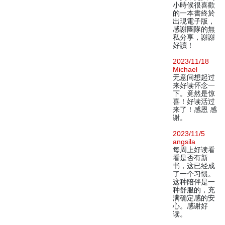
小時候很喜歡
的一本書終於
出現電子版，
感謝團隊的無
私分享，謝謝
好讀！
2023/11/18
Michael
无意间想起过
来好读怀念一
下。竟然是惊
喜！好读活过
来了！感恩 感
谢。
2023/11/5
angsila
每周上好读看
看是否有新
书，这已经成
了一个习惯。
这种陪伴是一
种舒服的，充
满确定感的安
心。感谢好
读。