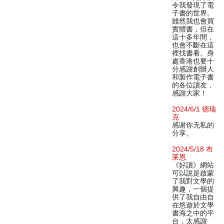
令我發現了電
子書的世界。
雖然我也會買
實體書，但在
這十多年間，
也會不斷在這
裡找書看。身
處香港也要十
分感謝創辦人
和製作電子書
的各位讀友，
感謝大家！
2024/6/1 德瑞
克
感谢你无私的
分享。
2024/5/18 布
莱恩
《好讀》網站
可以說是啟蒙
了我對文學的
興趣，一個提
供了我自由自
在悠遊於文學
書海之中的平
台，太感謝