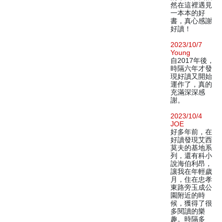
然在這裡遇見
一本本的好
書，真心感謝
好讀！
2023/10/7
Young
自2017年後，
時隔六年才發
現好讀又開始
運作了，真的
充滿深深感
謝。
2023/10/4
JOE
好多年前，在
好讀發現艾西
莫夫的基地系
列，還有科小
說海伯利昂，
讓我在年輕歲
月，住在忠孝
東路旁玉成公
園附近的時
候，獲得了很
多閱讀的樂
趣。時隔多