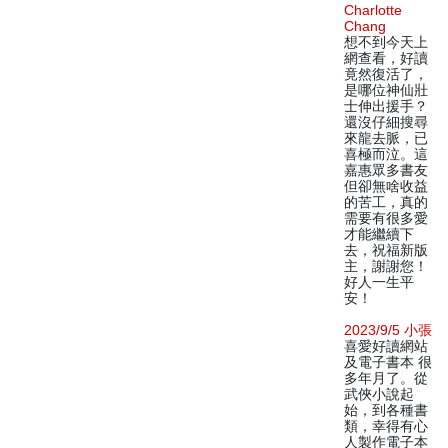
Charlotte
Chang
想不到今天上
網查看，好讀
竟然復活了，
是哪位神仙壯
士伸出援手？
還沒仔細搜尋
來龍去脈，已
喜極而泣。這
嘉惠眾多書友
但卻無啥收益
的苦工，真的
需要有很多愛
才能繼續下
去，祝福新版
主，謝謝您！
好人一生平
安！
2023/9/5 小張
喜愛好讀網站
及電子書本 很
多年月了。從
武俠小說起
始，到各種書
類，幸得有心
人製作電子本