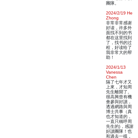
團隊。
2024/2/19 He
Zhong
非常非常感谢
好读，许多外
面找不到的书
都在这里找到
了，找书的过
程，好读给了
我非常大的帮
助！
2024/1/13
Vanessa
Chen
隔了七年才又
上來，才知周
先生離開了。
很高興曾有機
會參與好讀，
透過網路與周
博士共事（真
也才知道的，
一直只稱呼周
先生的)，感謝
好讀團隊！也
和過去一樣，