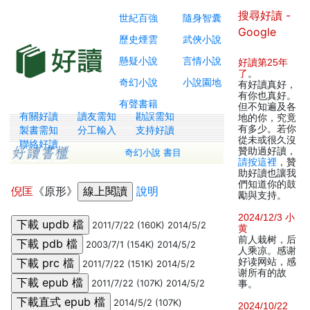
搜尋好讀 -
世紀百強
隨身智囊
Google
歷史煙雲
武俠小說
懸疑小說
言情小說
好讀第25年
了
。
奇幻小說
小說園地
有好讀真好，
有你也真好。
有聲書籍
但不知遍及各
有關好讀
讀友需知
勘誤需知
地的你，究竟
有多少。若你
製書需知
分工輸入
支持好讀
從未或很久沒
聯絡好讀
贊助過好讀，
奇幻小說 書目
請按這裡
，贊
助好讀也讓我
們知道你的鼓
倪匡
《原形》
說明
勵與支持。
2024/12/3 小
2011/7/22 (160K) 2014/5/2
黄
前人栽树，后
2003/7/1 (154K) 2014/5/2
人乘凉。感谢
好读网站，感
2011/7/22 (151K) 2014/5/2
谢所有的故
2011/7/22 (107K) 2014/5/2
事。
2014/5/2 (107K)
2024/10/22