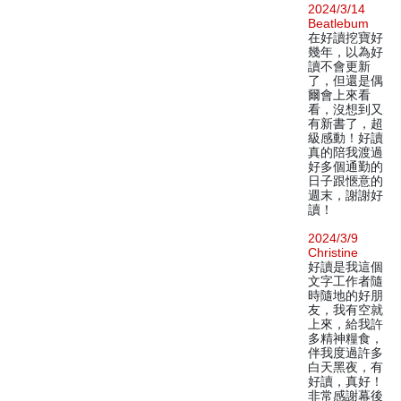
2024/3/14
Beatlebum
在好讀挖寶好
幾年，以為好
讀不會更新
了，但還是偶
爾會上來看
看，沒想到又
有新書了，超
級感動！好讀
真的陪我渡過
好多個通勤的
日子跟愜意的
週末，謝謝好
讀！
2024/3/9
Christine
好讀是我這個
文字工作者隨
時隨地的好朋
友，我有空就
上來，給我許
多精神糧食，
伴我度過許多
白天黑夜，有
好讀，真好！
非常感謝幕後