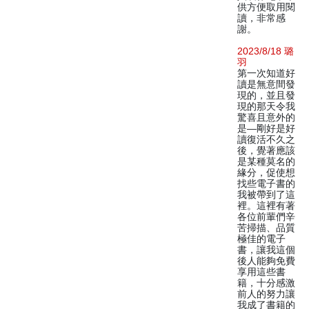
供方便取用閱
讀，非常感
謝。
2023/8/18 璐
羽
第一次知道好
讀是無意間發
現的，並且發
現的那天令我
驚喜且意外的
是—剛好是好
讀復活不久之
後，覺著應該
是某種莫名的
緣分，促使想
找些電子書的
我被帶到了這
裡。這裡有著
各位前輩們辛
苦掃描、品質
極佳的電子
書，讓我這個
後人能夠免費
享用這些書
籍，十分感激
前人的努力讓
我成了書籍的