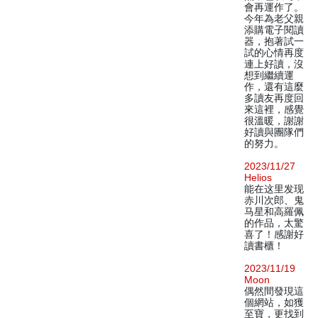
會再運作了。
今年為老父親
添購電子閱讀
器，抱著試一
試的心情再度
連上好讀，沒
想到繼續運
作，還有這麼
多讀友再度回
來這裡，感覺
很溫暖，謝謝
好讀與團隊們
的努力。
2023/11/27
Helios
能在这里发现
赤川次郎、鬼
马星和高羅佩
的作品，太驚
喜了！感謝好
讀書櫃！
2023/11/19
Moon
偶然間發現這
個網站，如獲
至寶，更找到