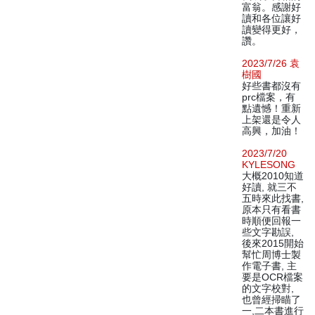
富翁。感謝好
讀和各位讓好
讀變得更好，
讚。
2023/7/26 袁
樹國
好些書都沒有
prc檔案，有
點遺憾！重新
上架還是令人
高興，加油！
2023/7/20
KYLESONG
大概2010知道
好讀, 就三不
五時來此找書,
原本只有看書
時順便回報一
些文字勘誤,
後來2015開始
幫忙周博士製
作電子書, 主
要是OCR檔案
的文字校對,
也曾經掃瞄了
一,二本書進行