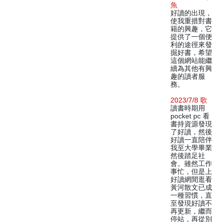
魚
好讀的出現，
使我重措對書
籍的興趣，它
提供了一個便
利的途徑來發
掘好書，希望
這個網站能繼
續為其他有興
趣的讀者服
務。
2023/7/8 歌
讀書時期用
pocket pc 看
書持資源發現
了好讀，然後
好讀一直陪伴
我至大學畢業
然後踏足社
會。雖然工作
事忙，但是上
好讀網閒逛看
黃河散文已成
一種習慣，直
至發現好讀不
再更新，繼而
停站，再從別