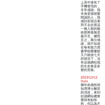
上高中後有了
手機發現的，
非常感謝。我
本身是個很愛
閱讀的人，我
感到若我活著
而不去欣賞這
一種人類的藝
術那將毫無意
義可言。總而
言之，萬分感
謝，我不知道
在每有能力買
書學校圖書館
又只能借七天
的情況下，沒
有這個網站我
的生命會是多
麼的荒蕪。
2023/12/12
Yumi
幾年前偶然得
知周博士離世
的消息，來到
好讀網站總會
覺得有點悵
然，也以為不