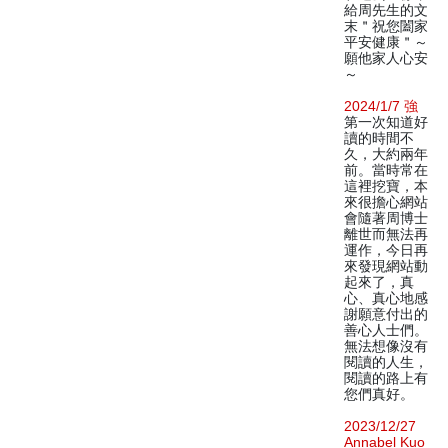
給周先生的文
末＂祝您闔家
平安健康＂～
願他家人心安
～
2024/1/7 強
第一次知道好
讀的時間不
久，大約兩年
前。當時常在
這裡挖寶，本
來很擔心網站
會隨著周博士
離世而無法再
運作，今日再
來發現網站動
起來了，真
心、真心地感
謝願意付出的
善心人士們。
無法想像沒有
閱讀的人生，
閱讀的路上有
您們真好。
2023/12/27
Annabel Kuo