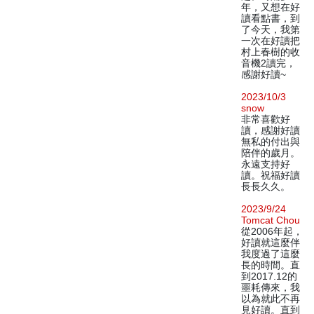
年，又想在好
讀看點書，到
了今天，我第
一次在好讀把
村上春樹的收
音機2讀完，
感謝好讀~
2023/10/3
snow
非常喜歡好
讀，感謝好讀
無私的付出與
陪伴的歲月。
永遠支持好
讀。祝福好讀
長長久久。
2023/9/24
Tomcat Chou
從2006年起，
好讀就這麼伴
我度過了這麼
長的時間。直
到2017.12的
噩耗傳來，我
以為就此不再
見好讀。直到