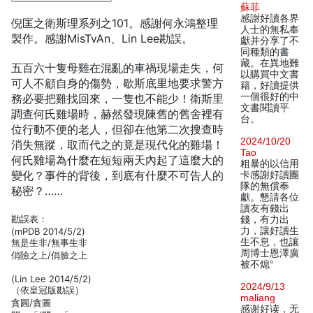
蘇菲
感謝好讀各界
倪匡之衛斯理系列之101。感謝何永鴻整理
人士的無私奉
製作。感謝MisTvAn、Lin Lee勘誤。
獻并分享了不
同種類的書
藏。在異地難
五百六十隻母雞在混亂的車禍現場走失，何
以購買中文書
可人不顧自身的傷勢，歇斯底里地要求警方
籍，好讀提供
一個很好的中
務必要把雞找回來，一隻也不能少！衛斯里
文書閱讀平
調查何氏雞場時，赫然發現陳舊的舊舍裡有
台。
位行動不便的老人，但卻在他第二次搜查時
2024/10/20
消失無蹤，取而代之的竟是現代化的雞場！
Tao
何氏雞場為什麼在短短兩天內起了這麼大的
粗暴的以信用
變化？事件的背後，到底有什麼不可告人的
卡感謝好讀團
隊的無償奉
秘密？……
獻。懇請各位
讀友有錢出
勘誤表：
錢，有力出
力，讓好讀生
(mPDB 2014/5/2)
生不息，也讓
無是生非/無事生非
周博士恩澤廣
俏險之上/俏臉之上
被不熄°
(Lin Lee 2014/5/2)
2024/9/13
（依皇冠版勘誤）
maliang
貪圓/貪圖
感谢好读，无