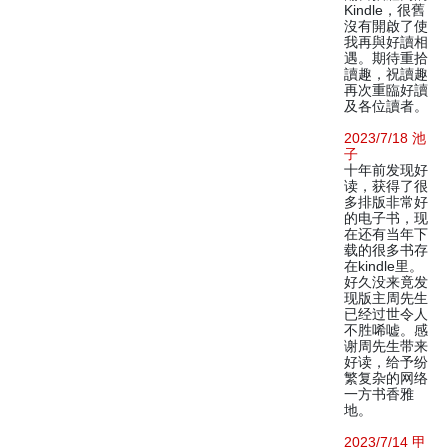
Kindle，很舊
沒有開啟了使
我再與好讀相
遇。期待重拾
讀趣，祝讀趣
再次重臨好讀
及各位讀者。
2023/7/18 池
子
十年前发现好
读，获得了很
多排版非常好
的电子书，现
在还有当年下
载的很多书存
在kindle里。
好久没来竟发
现版主周先生
已经过世令人
不胜唏嘘。感
谢周先生带来
好读，给予纷
繁复杂的网络
一方书香雅
地。
2023/7/14 甲