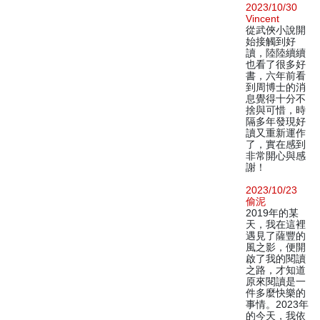
2023/10/30
Vincent
從武俠小說開
始接觸到好
讀，陸陸續續
也看了很多好
書，六年前看
到周博士的消
息覺得十分不
捨與可惜，時
隔多年發現好
讀又重新運作
了，實在感到
非常開心與感
謝！
2023/10/23
偷泥
2019年的某
天，我在這裡
遇見了薩豐的
風之影，便開
啟了我的閱讀
之路，才知道
原來閱讀是一
件多麼快樂的
事情。2023年
的今天，我依