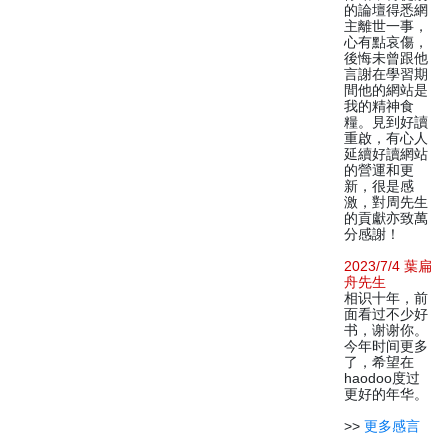
的論壇得悉網
主離世一事，
心有點哀傷，
後悔未曾跟他
言謝在學習期
間他的網站是
我的精神食
糧。見到好讀
重啟，有心人
延續好讀網站
的營運和更
新，很是感
激，對周先生
的貢獻亦致萬
分感謝！
2023/7/4 葉扁
舟先生
相识十年，前
面看过不少好
书，谢谢你。
今年时间更多
了，希望在
haodoo度过
更好的年华。
>>
更多感言