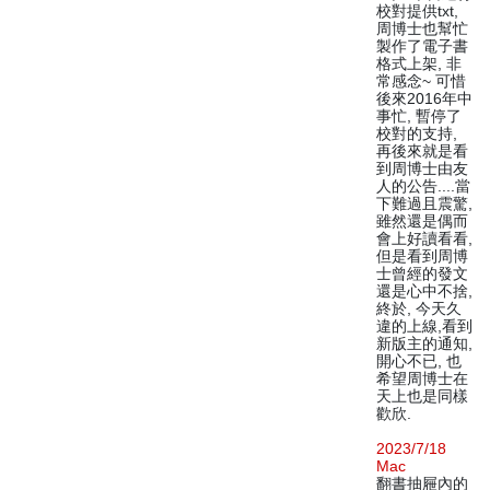
校對提供txt,
周博士也幫忙
製作了電子書
格式上架, 非
常感念~ 可惜
後來2016年中
事忙, 暫停了
校對的支持,
再後來就是看
到周博士由友
人的公告....當
下難過且震驚,
雖然還是偶而
會上好讀看看,
但是看到周博
士曾經的發文
還是心中不捨,
終於, 今天久
違的上線,看到
新版主的通知,
開心不已, 也
希望周博士在
天上也是同樣
歡欣.
2023/7/18
Mac
翻書抽屜內的