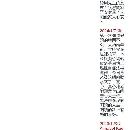
給周先生的文
末＂祝您闔家
平安健康＂～
願他家人心安
～
2024/1/7 強
第一次知道好
讀的時間不
久，大約兩年
前。當時常在
這裡挖寶，本
來很擔心網站
會隨著周博士
離世而無法再
運作，今日再
來發現網站動
起來了，真
心、真心地感
謝願意付出的
善心人士們。
無法想像沒有
閱讀的人生，
閱讀的路上有
您們真好。
2023/12/27
Annabel Kuo