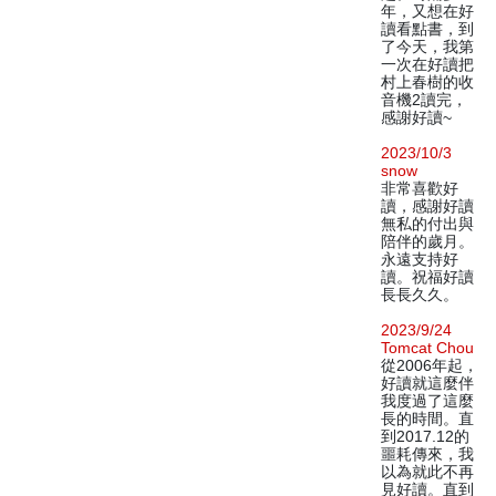
年，又想在好
讀看點書，到
了今天，我第
一次在好讀把
村上春樹的收
音機2讀完，
感謝好讀~
2023/10/3
snow
非常喜歡好
讀，感謝好讀
無私的付出與
陪伴的歲月。
永遠支持好
讀。祝福好讀
長長久久。
2023/9/24
Tomcat Chou
從2006年起，
好讀就這麼伴
我度過了這麼
長的時間。直
到2017.12的
噩耗傳來，我
以為就此不再
見好讀。直到