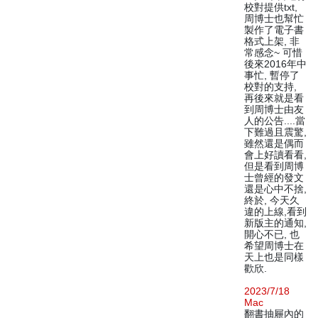
校對提供txt,
周博士也幫忙
製作了電子書
格式上架, 非
常感念~ 可惜
後來2016年中
事忙, 暫停了
校對的支持,
再後來就是看
到周博士由友
人的公告....當
下難過且震驚,
雖然還是偶而
會上好讀看看,
但是看到周博
士曾經的發文
還是心中不捨,
終於, 今天久
違的上線,看到
新版主的通知,
開心不已, 也
希望周博士在
天上也是同樣
歡欣.
2023/7/18
Mac
翻書抽屜內的