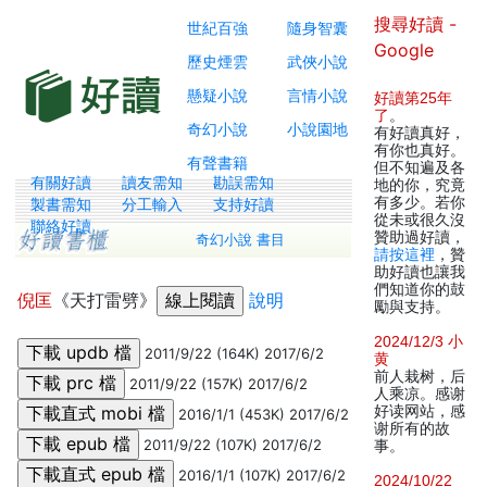
搜尋好讀 -
世紀百強
隨身智囊
Google
歷史煙雲
武俠小說
懸疑小說
言情小說
好讀第25年
了
。
奇幻小說
小說園地
有好讀真好，
有你也真好。
有聲書籍
但不知遍及各
有關好讀
讀友需知
勘誤需知
地的你，究竟
有多少。若你
製書需知
分工輸入
支持好讀
從未或很久沒
聯絡好讀
贊助過好讀，
奇幻小說 書目
請按這裡
，贊
助好讀也讓我
們知道你的鼓
倪匡
《天打雷劈》
說明
勵與支持。
2024/12/3 小
2011/9/22 (164K) 2017/6/2
黄
前人栽树，后
2011/9/22 (157K) 2017/6/2
人乘凉。感谢
好读网站，感
2016/1/1 (453K) 2017/6/2
谢所有的故
2011/9/22 (107K) 2017/6/2
事。
2016/1/1 (107K) 2017/6/2
2024/10/22