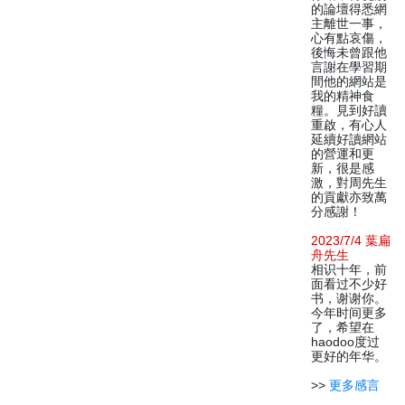
的論壇得悉網
主離世一事，
心有點哀傷，
後悔未曾跟他
言謝在學習期
間他的網站是
我的精神食
糧。見到好讀
重啟，有心人
延續好讀網站
的營運和更
新，很是感
激，對周先生
的貢獻亦致萬
分感謝！
2023/7/4 葉扁
舟先生
相识十年，前
面看过不少好
书，谢谢你。
今年时间更多
了，希望在
haodoo度过
更好的年华。
>>
更多感言