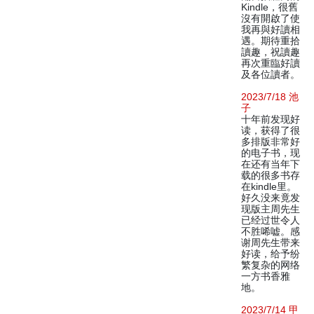
Kindle，很舊
沒有開啟了使
我再與好讀相
遇。期待重拾
讀趣，祝讀趣
再次重臨好讀
及各位讀者。
2023/7/18 池
子
十年前发现好
读，获得了很
多排版非常好
的电子书，现
在还有当年下
载的很多书存
在kindle里。
好久没来竟发
现版主周先生
已经过世令人
不胜唏嘘。感
谢周先生带来
好读，给予纷
繁复杂的网络
一方书香雅
地。
2023/7/14 甲