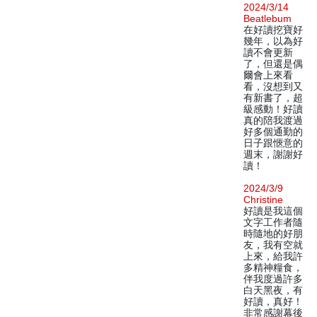
2024/3/14
Beatlebum
在好讀挖寶好
幾年，以為好
讀不會更新
了，但還是偶
爾會上來看
看，沒想到又
有新書了，超
級感動！好讀
真的陪我渡過
好多個通勤的
日子跟愜意的
週末，謝謝好
讀！
2024/3/9
Christine
好讀是我這個
文字工作者隨
時隨地的好朋
友，我有空就
上來，給我許
多精神糧食，
伴我度過許多
白天黑夜，有
好讀，真好！
非常感謝幕後