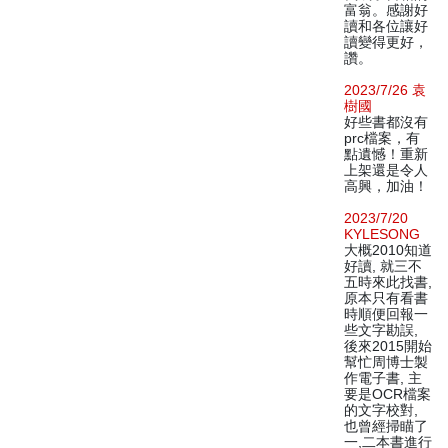
富翁。感謝好
讀和各位讓好
讀變得更好，
讚。
2023/7/26 袁
樹國
好些書都沒有
prc檔案，有
點遺憾！重新
上架還是令人
高興，加油！
2023/7/20
KYLESONG
大概2010知道
好讀, 就三不
五時來此找書,
原本只有看書
時順便回報一
些文字勘誤,
後來2015開始
幫忙周博士製
作電子書, 主
要是OCR檔案
的文字校對,
也曾經掃瞄了
一,二本書進行