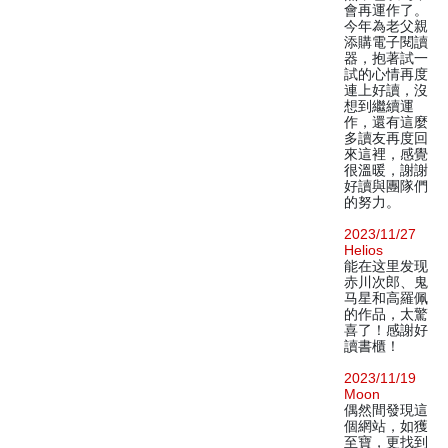
會再運作了。
今年為老父親
添購電子閱讀
器，抱著試一
試的心情再度
連上好讀，沒
想到繼續運
作，還有這麼
多讀友再度回
來這裡，感覺
很溫暖，謝謝
好讀與團隊們
的努力。
2023/11/27
Helios
能在这里发现
赤川次郎、鬼
马星和高羅佩
的作品，太驚
喜了！感謝好
讀書櫃！
2023/11/19
Moon
偶然間發現這
個網站，如獲
至寶，更找到