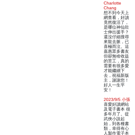
Charlotte
Chang
想不到今天上
網查看，好讀
竟然復活了，
是哪位神仙壯
士伸出援手？
還沒仔細搜尋
來龍去脈，已
喜極而泣。這
嘉惠眾多書友
但卻無啥收益
的苦工，真的
需要有很多愛
才能繼續下
去，祝福新版
主，謝謝您！
好人一生平
安！
2023/9/5 小張
喜愛好讀網站
及電子書本 很
多年月了。從
武俠小說起
始，到各種書
類，幸得有心
人製作電子本