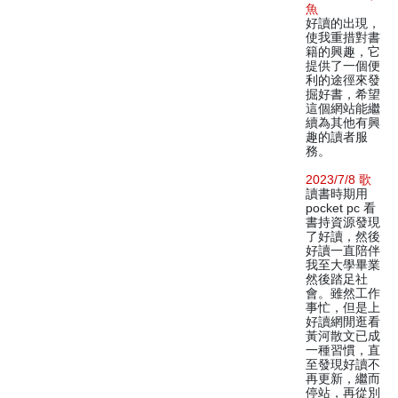
魚
好讀的出現，
使我重措對書
籍的興趣，它
提供了一個便
利的途徑來發
掘好書，希望
這個網站能繼
續為其他有興
趣的讀者服
務。
2023/7/8 歌
讀書時期用
pocket pc 看
書持資源發現
了好讀，然後
好讀一直陪伴
我至大學畢業
然後踏足社
會。雖然工作
事忙，但是上
好讀網閒逛看
黃河散文已成
一種習慣，直
至發現好讀不
再更新，繼而
停站，再從別