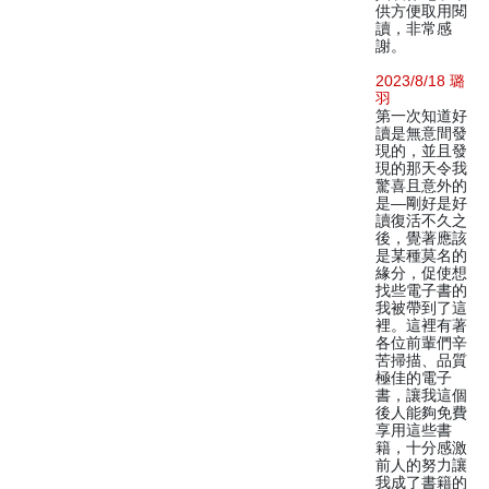
供方便取用閱
讀，非常感
謝。
2023/8/18 璐
羽
第一次知道好
讀是無意間發
現的，並且發
現的那天令我
驚喜且意外的
是—剛好是好
讀復活不久之
後，覺著應該
是某種莫名的
緣分，促使想
找些電子書的
我被帶到了這
裡。這裡有著
各位前輩們辛
苦掃描、品質
極佳的電子
書，讓我這個
後人能夠免費
享用這些書
籍，十分感激
前人的努力讓
我成了書籍的