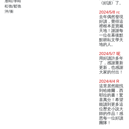
准時/準時
《好讀》了。
松弛/鬆弛
沖/衝
2024/5/8 rc
去年偶然發現
好讀，覺得這
裡根本是寶藏
天地！謝謝每
一位在幕後默
默耕耘文學天
地的人。
2024/5/7 呢
用好讀許多年
了，感謝重新
更新，也感謝
大家的付出！
2024/4/4 R
這里居然能找
到哈維爾．西
耶拉的書！驚
喜萬分！希望
能讀到更多這
位歷史小說大
師的作品！感
恩每一位好讀
團隊！