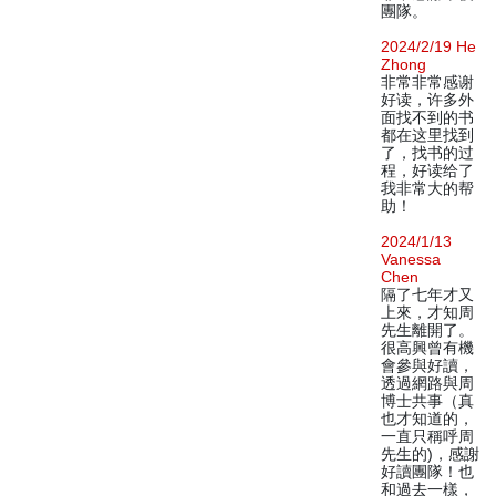
團隊。
2024/2/19 He
Zhong
非常非常感谢
好读，许多外
面找不到的书
都在这里找到
了，找书的过
程，好读给了
我非常大的帮
助！
2024/1/13
Vanessa
Chen
隔了七年才又
上來，才知周
先生離開了。
很高興曾有機
會參與好讀，
透過網路與周
博士共事（真
也才知道的，
一直只稱呼周
先生的)，感謝
好讀團隊！也
和過去一樣，