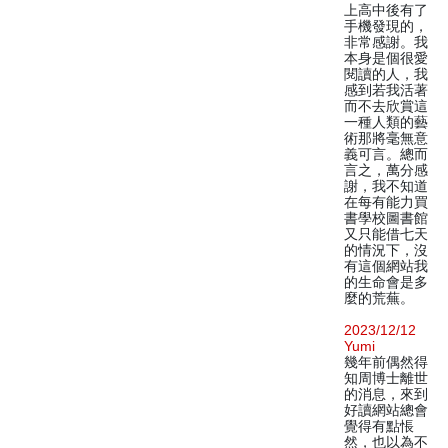
上高中後有了
手機發現的，
非常感謝。我
本身是個很愛
閱讀的人，我
感到若我活著
而不去欣賞這
一種人類的藝
術那將毫無意
義可言。總而
言之，萬分感
謝，我不知道
在每有能力買
書學校圖書館
又只能借七天
的情況下，沒
有這個網站我
的生命會是多
麼的荒蕪。
2023/12/12
Yumi
幾年前偶然得
知周博士離世
的消息，來到
好讀網站總會
覺得有點悵
然，也以為不