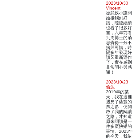
2023/10/30
Vincent
從武俠小說開
始接觸到好
讀，陸陸續續
也看了很多好
書，六年前看
到周博士的消
息覺得十分不
捨與可惜，時
隔多年發現好
讀又重新運作
了，實在感到
非常開心與感
謝！
2023/10/23
偷泥
2019年的某
天，我在這裡
遇見了薩豐的
風之影，便開
啟了我的閱讀
之路，才知道
原來閱讀是一
件多麼快樂的
事情。2023年
的今天，我依