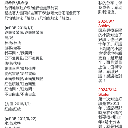
與希微/典希微
私的分享，伴
我成长，感动
他們地無動於衷/他們也無動於衷
到我泪流。
緊接著人雷雨傾盆而下/緊接著大雷雨傾盆而下
只怕地無法「解放」/只怕也無法「解放」
2024/9/7
Ashley
(mPDB 2016/1/1)
因為尋找高陽
連頭發帶面/連頭髮帶面
的小說知道了
涌/湧
好讀，也已經
神祗/神祇
十年了。好讀
游客/遊客
上高陽的小說
我再間：/我再問：
也慢慢地持續
更新，越來越
已不复再見/已不復再見
全，而且質量
傍徨/徬徨
上佳，值得珍
萬無幸理/萬無倖理
藏。感謝好
徒然震動/陡然震動
讀！感謝校對
金頭發綠眼/金頭髮綠眼
者！
紅色頭發/紅色頭髮
紅地間：/紅地問：
2024/6/14
不自由主/不由自主
Skelen
第一次知道好
讀是在2011
(方圓 2016/1/1)
年，還記得那
紅線/紅綾
時身在外國的
我要找<那些
(mPDB 2011/9/22)
年>是十分困
水准/水準
難，就是好讀