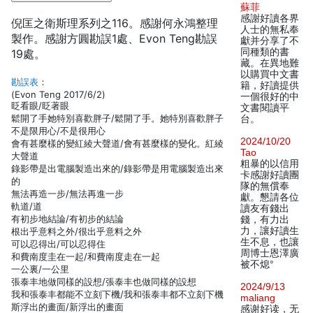
蘇菲
感謝好讀各界
倪匡之衛斯理系列之116。感謝何永鴻整理
人士的無私奉
製作。感謝方圓勘誤1處、Evon Teng勘誤
獻并分享了不
同種類的書
19處。
藏。在異地難
以購買中文書
勘誤表
：
籍，好讀提供
(Evon Teng 2017/6/2)
一個很好的中
眨看眼/眨著眼
文書閱讀平
鬆開了手她特別喜歡胖子/鬆開了手。她特別喜歡胖子
台。
不是限用心/不是很用心
2024/10/20
會有甚麼樣的變紅綾大聲道/會有甚麼樣的變化。紅綾
Tao
大聲道
粗暴的以信用
錄影帶是出電腦製造出來的/錄影帶是用電腦製造出來
卡感謝好讀團
的
隊的無償奉
無法再造一步/無法再進一步
獻。懇請各位
軌道/道
讀友有錢出
有初步地結論/有初步的結論
錢，有力出
力，讓好讀生
根出乎意料之外/很出乎意料之外
生不息，也讓
可以忍得出/可以忍得住
周博士恩澤廣
和費南度圭在一起/和費南度走在一起
被不熄°
一公裏/一公里
張泰丰地做同樣的設想/張泰丰也做同樣的設想
2024/9/13
我和張泰丰都能不立刻下機/我和張泰丰都不立刻下機
maliang
斯浮出的畫面/新浮出的畫面
感谢好读，无