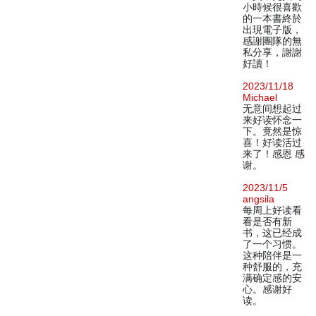
小時候很喜歡
的一本書終於
出現電子版，
感謝團隊的無
私分享，謝謝
好讀！
2023/11/18
Michael
无意间想起过
来好读怀念一
下。竟然是惊
喜！好读活过
来了！感恩 感
谢。
2023/11/5
angsila
每周上好读看
看是否有新
书，这已经成
了一个习惯。
这种陪伴是一
种舒服的，充
满确定感的安
心。感谢好
读。