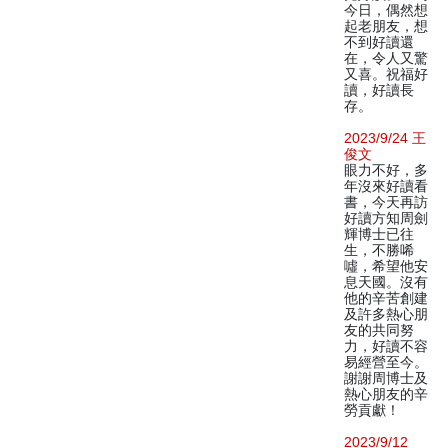
今日，偶然想
起老朋友，想
不到好讀還
在，令人又驚
又喜。祝福好
讀，好讀長
存。
2023/9/24 王
俊文
眼力不好，多
年沒來好讀看
書，今天再訪
好讀方知周劍
輝博士已往
生，不勝唏
噓，希望他安
息天國。沒有
他的辛苦創建
及許多熱心朋
友的共同努
力，好讀不容
易經營至今。
謝謝周博士及
熱心朋友的辛
勞貢獻！
2023/9/12