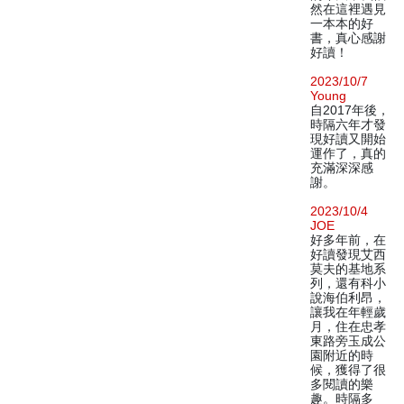
然在這裡遇見
一本本的好
書，真心感謝
好讀！
2023/10/7
Young
自2017年後，
時隔六年才發
現好讀又開始
運作了，真的
充滿深深感
謝。
2023/10/4
JOE
好多年前，在
好讀發現艾西
莫夫的基地系
列，還有科小
說海伯利昂，
讓我在年輕歲
月，住在忠孝
東路旁玉成公
園附近的時
候，獲得了很
多閱讀的樂
趣。時隔多