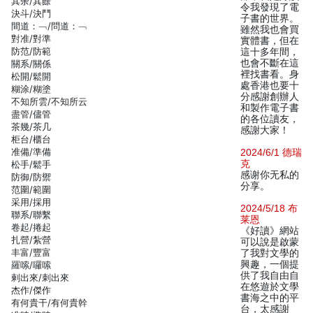
其余/其餘
令我發現了電
決斗/決鬥
子書的世界。
間道：﹁/問道：﹁
雖然我也會買
對准/對準
實體書，但在
防范/防範
這十多年間，
也會不斷在這
關系/關係
裡找書看。身
松開/鬆開
處香港也要十
糊涂/糊塗
分感謝創辦人
不知所雲/不知所云
和製作電子書
盡管/儘管
的各位讀友，
茶幾/茶几
感謝大家！
柜台/櫃台
准備/準備
2024/6/1 德瑞
克
松手/鬆手
感谢你无私的
防御/防禦
分享。
范圍/範圍
采用/採用
2024/5/18 布
聯系/聯繫
莱恩
卷起/捲起
《好讀》網站
扎營/紮營
可以說是啟蒙
丰富/豐富
了我對文學的
興趣，一個提
羅嗦/囉嗦
供了我自由自
剌出來/刺出來
在悠遊於文學
杰作/傑作
書海之中的平
有何貴干/有何貴幹
台，太感謝