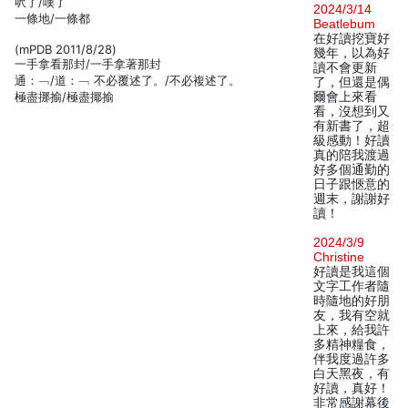
呎了/嘆了
2024/3/14
一條地/一條都
Beatlebum
在好讀挖寶好
(mPDB 2011/8/28)
幾年，以為好
一手拿看那封/一手拿著那封
讀不會更新
通：﹁/道：﹁ 不必覆述了。/不必複述了。
了，但還是偶
極盡挪揄/極盡揶揄
爾會上來看
看，沒想到又
有新書了，超
級感動！好讀
真的陪我渡過
好多個通勤的
日子跟愜意的
週末，謝謝好
讀！
2024/3/9
Christine
好讀是我這個
文字工作者隨
時隨地的好朋
友，我有空就
上來，給我許
多精神糧食，
伴我度過許多
白天黑夜，有
好讀，真好！
非常感謝幕後