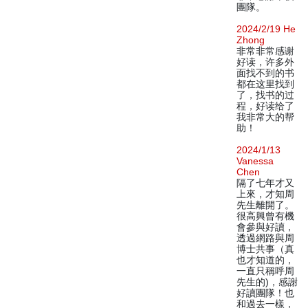
團隊。
2024/2/19 He
Zhong
非常非常感谢
好读，许多外
面找不到的书
都在这里找到
了，找书的过
程，好读给了
我非常大的帮
助！
2024/1/13
Vanessa
Chen
隔了七年才又
上來，才知周
先生離開了。
很高興曾有機
會參與好讀，
透過網路與周
博士共事（真
也才知道的，
一直只稱呼周
先生的)，感謝
好讀團隊！也
和過去一樣，