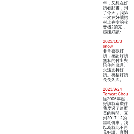
年，又想在好
讀看點書，到
了今天，我第
一次在好讀把
村上春樹的收
音機2讀完，
感謝好讀~
2023/10/3
snow
非常喜歡好
讀，感謝好讀
無私的付出與
陪伴的歲月。
永遠支持好
讀。祝福好讀
長長久久。
2023/9/24
Tomcat Chou
從2006年起，
好讀就這麼伴
我度過了這麼
長的時間。直
到2017.12的
噩耗傳來，我
以為就此不再
見好讀。直到