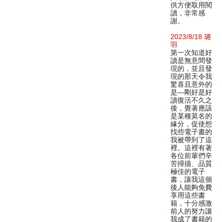
供方便取用閱
讀，非常感
謝。
2023/8/18 璐
羽
第一次知道好
讀是無意間發
現的，並且發
現的那天令我
驚喜且意外的
是—剛好是好
讀復活不久之
後，覺著應該
是某種莫名的
緣分，促使想
找些電子書的
我被帶到了這
裡。這裡有著
各位前輩們辛
苦掃描、品質
極佳的電子
書，讓我這個
後人能夠免費
享用這些書
籍，十分感激
前人的努力讓
我成了書籍的