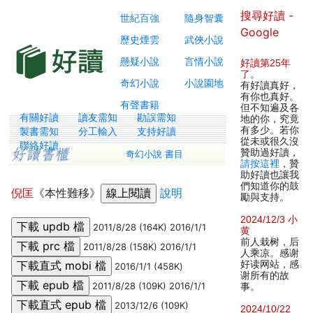
搜尋好讀 -
世紀百強
隨身智囊
Google
歷史煙雲
武俠小說
懸疑小說
言情小說
好讀第25年
了
。
奇幻小說
小說園地
有好讀真好，
有你也真好。
有聲書籍
但不知遍及各
有關好讀
讀友需知
勘誤需知
地的你，究竟
有多少。若你
製書需知
分工輸入
支持好讀
從未或很久沒
聯絡好讀
贊助過好讀，
奇幻小說 書目
請按這裡
，贊
助好讀也讓我
們知道你的鼓
倪匡
《本性難移》
說明
勵與支持。
2024/12/3 小
2011/8/28 (164K) 2016/1/1
黄
前人栽树，后
2011/8/28 (158K) 2016/1/1
人乘凉。感谢
好读网站，感
2016/1/1 (458K)
谢所有的故
2011/8/28 (109K) 2016/1/1
事。
2013/12/6 (109K)
2024/10/22