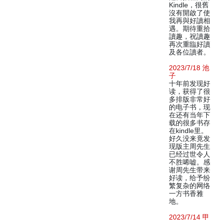
Kindle，很舊
沒有開啟了使
我再與好讀相
遇。期待重拾
讀趣，祝讀趣
再次重臨好讀
及各位讀者。
2023/7/18 池
子
十年前发现好
读，获得了很
多排版非常好
的电子书，现
在还有当年下
载的很多书存
在kindle里。
好久没来竟发
现版主周先生
已经过世令人
不胜唏嘘。感
谢周先生带来
好读，给予纷
繁复杂的网络
一方书香雅
地。
2023/7/14 甲