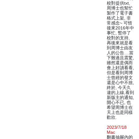
校對提供txt,
周博士也幫忙
製作了電子書
格式上架, 非
常感念~ 可惜
後來2016年中
事忙, 暫停了
校對的支持,
再後來就是看
到周博士由友
人的公告....當
下難過且震驚,
雖然還是偶而
會上好讀看看,
但是看到周博
士曾經的發文
還是心中不捨,
終於, 今天久
違的上線,看到
新版主的通知,
開心不已, 也
希望周博士在
天上也是同樣
歡欣.
2023/7/18
Mac
翻書抽屜內的