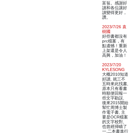
富翁。感謝好
讀和各位讓好
讀變得更好，
讚。
2023/7/26 袁
樹國
好些書都沒有
prc檔案，有
點遺憾！重新
上架還是令人
高興，加油！
2023/7/20
KYLESONG
大概2010知道
好讀, 就三不
五時來此找書,
原本只有看書
時順便回報一
些文字勘誤,
後來2015開始
幫忙周博士製
作電子書, 主
要是OCR檔案
的文字校對,
也曾經掃瞄了
一,二本書進行