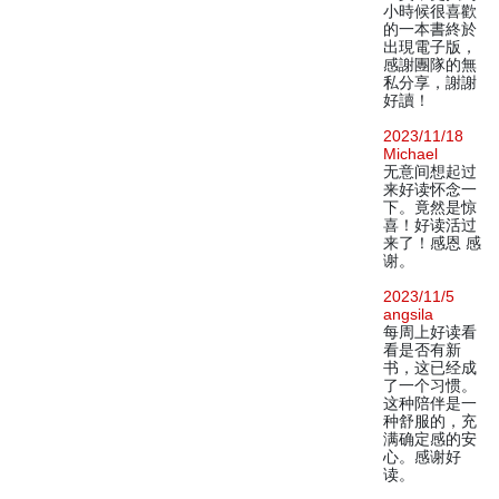
小時候很喜歡
的一本書終於
出現電子版，
感謝團隊的無
私分享，謝謝
好讀！
2023/11/18
Michael
无意间想起过
来好读怀念一
下。竟然是惊
喜！好读活过
来了！感恩 感
谢。
2023/11/5
angsila
每周上好读看
看是否有新
书，这已经成
了一个习惯。
这种陪伴是一
种舒服的，充
满确定感的安
心。感谢好
读。