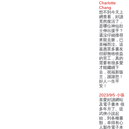
Charlotte
Chang
想不到今天上
網查看，好讀
竟然復活了，
是哪位神仙壯
士伸出援手？
還沒仔細搜尋
來龍去脈，已
喜極而泣。這
嘉惠眾多書友
但卻無啥收益
的苦工，真的
需要有很多愛
才能繼續下
去，祝福新版
主，謝謝您！
好人一生平
安！
2023/9/5 小張
喜愛好讀網站
及電子書本 很
多年月了。從
武俠小說起
始，到各種書
類，幸得有心
人製作電子本