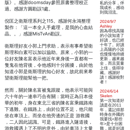
版》。感謝doomsday參照原書整理校正
私的分享，伴
我成长，感动
過。感謝方圓勘誤1處。
到我泪流。
倪匡之衛斯理系列之115。感謝何永鴻整理
2024/9/7
Ashley
製作：「這一本全人手處理，是我的心血結
因為尋找高陽
晶。。」感謝MisTvAn勘誤。
的小說知道了
好讀，也已經
十年了。好讀
衛斯理好友小郭上門求助，表示有事希望衛
上高陽的小說
斯理和白素可以加以協助。原來，小郭的一
也慢慢地持續
位好友陳名富表示他近年來身後一直都有一
更新，越來越
全，而且質量
隻鬼在他背後，令他感到十分困擾，由於他
上佳，值得珍
知道小郭是衛斯理的知心好友，故此前來希
藏。感謝好
望衛斯理能幫他一把。
讀！感謝校對
者！
然而，關於陳名富被鬼跟蹤，他表示可能與
2024/6/14
六十年的一連串巧合有關：當時正為日本侵
Skelen
第一次知道好
華的初年，身在東北三省的陳名富乘鐵路南
讀是在2011
下逃難。在鐵路上，由於位置不足，他只能
年，還記得那
時身在外國的
坐在車頂上。而坐在他旁邊的正是 游救國
我要找<那些
，二人因此認識。可是，鐵路進入隧道後，
年>是十分困
游救國遇上了不明的意外，由於車頂上大量
難，就是好讀