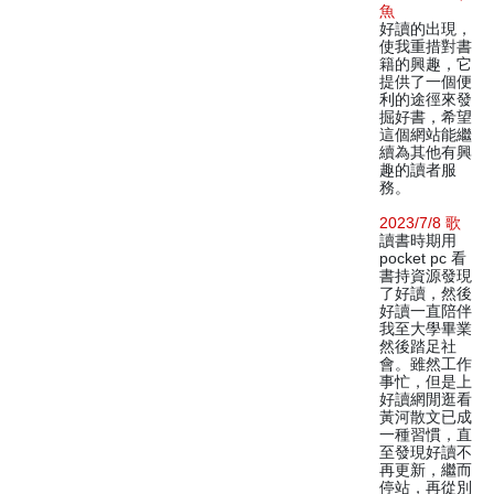
魚
好讀的出現，
使我重措對書
籍的興趣，它
提供了一個便
利的途徑來發
掘好書，希望
這個網站能繼
續為其他有興
趣的讀者服
務。
2023/7/8 歌
讀書時期用
pocket pc 看
書持資源發現
了好讀，然後
好讀一直陪伴
我至大學畢業
然後踏足社
會。雖然工作
事忙，但是上
好讀網閒逛看
黃河散文已成
一種習慣，直
至發現好讀不
再更新，繼而
停站，再從別