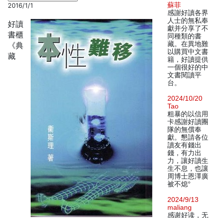
蘇菲
2016/1/1
感謝好讀各界
人士的無私奉
好讀
獻并分享了不
書櫃
同種類的書
藏。在異地難
《典
以購買中文書
藏
籍，好讀提供
一個很好的中
文書閱讀平
台。
2024/10/20
Tao
粗暴的以信用
卡感謝好讀團
隊的無償奉
獻。懇請各位
讀友有錢出
錢，有力出
力，讓好讀生
生不息，也讓
周博士恩澤廣
被不熄°
2024/9/13
maliang
感谢好读，无