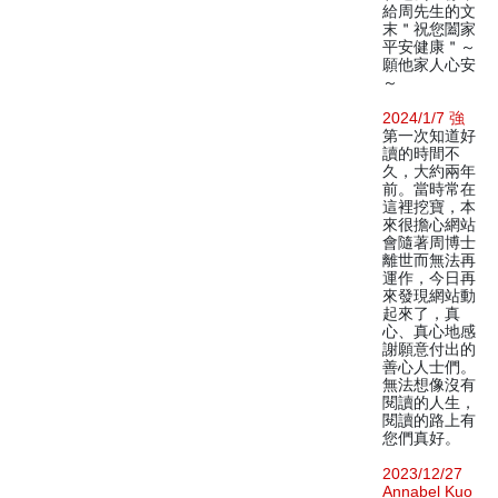
給周先生的文
末＂祝您闔家
平安健康＂～
願他家人心安
～
2024/1/7 強
第一次知道好
讀的時間不
久，大約兩年
前。當時常在
這裡挖寶，本
來很擔心網站
會隨著周博士
離世而無法再
運作，今日再
來發現網站動
起來了，真
心、真心地感
謝願意付出的
善心人士們。
無法想像沒有
閱讀的人生，
閱讀的路上有
您們真好。
2023/12/27
Annabel Kuo