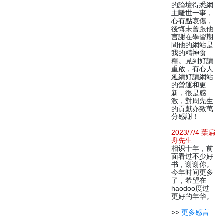
的論壇得悉網
主離世一事，
心有點哀傷，
後悔未曾跟他
言謝在學習期
間他的網站是
我的精神食
糧。見到好讀
重啟，有心人
延續好讀網站
的營運和更
新，很是感
激，對周先生
的貢獻亦致萬
分感謝！
2023/7/4 葉扁
舟先生
相识十年，前
面看过不少好
书，谢谢你。
今年时间更多
了，希望在
haodoo度过
更好的年华。
>>
更多感言