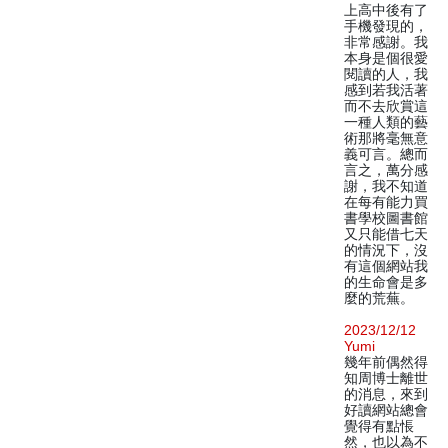
上高中後有了
手機發現的，
非常感謝。我
本身是個很愛
閱讀的人，我
感到若我活著
而不去欣賞這
一種人類的藝
術那將毫無意
義可言。總而
言之，萬分感
謝，我不知道
在每有能力買
書學校圖書館
又只能借七天
的情況下，沒
有這個網站我
的生命會是多
麼的荒蕪。
2023/12/12
Yumi
幾年前偶然得
知周博士離世
的消息，來到
好讀網站總會
覺得有點悵
然，也以為不