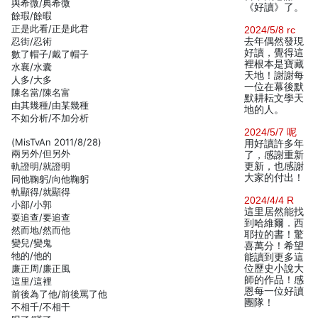
與希微/典希微
《好讀》了。
餘瑕/餘暇
正是此看/正是此君
2024/5/8 rc
忍街/忍術
去年偶然發現
好讀，覺得這
數了帽子/戴了帽子
裡根本是寶藏
水襄/水囊
天地！謝謝每
人多/大多
一位在幕後默
陳名當/陳名富
默耕耘文學天
由其幾種/由某幾種
地的人。
不如分析/不加分析
2024/5/7 呢
(MisTvAn 2011/8/28)
用好讀許多年
兩另外/但另外
了，感謝重新
軌證明/就證明
更新，也感謝
大家的付出！
同他鞠躬/向他鞠躬
軌顯得/就顯得
2024/4/4 R
小部/小郭
這里居然能找
耍追查/要追查
到哈維爾．西
然而地/然而他
耶拉的書！驚
變兒/變鬼
喜萬分！希望
牠的/他的
能讀到更多這
廉正周/廉正風
位歷史小說大
師的作品！感
這里/這裡
恩每一位好讀
前後為了他/前後罵了他
團隊！
不相千/不相干