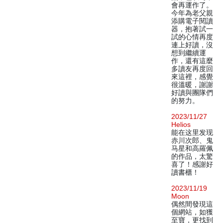
會再運作了。
今年為老父親
添購電子閱讀
器，抱著試一
試的心情再度
連上好讀，沒
想到繼續運
作，還有這麼
多讀友再度回
來這裡，感覺
很溫暖，謝謝
好讀與團隊們
的努力。
2023/11/27
Helios
能在这里发现
赤川次郎、鬼
马星和高羅佩
的作品，太驚
喜了！感謝好
讀書櫃！
2023/11/19
Moon
偶然間發現這
個網站，如獲
至寶，更找到