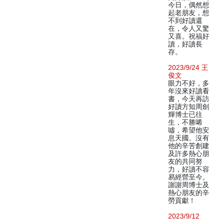
今日，偶然想
起老朋友，想
不到好讀還
在，令人又驚
又喜。祝福好
讀，好讀長
存。
2023/9/24 王
俊文
眼力不好，多
年沒來好讀看
書，今天再訪
好讀方知周劍
輝博士已往
生，不勝唏
噓，希望他安
息天國。沒有
他的辛苦創建
及許多熱心朋
友的共同努
力，好讀不容
易經營至今。
謝謝周博士及
熱心朋友的辛
勞貢獻！
2023/9/12