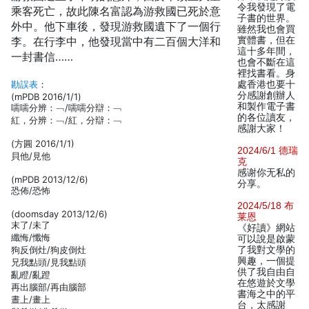
令我發現了電
乘客死亡，故此陳名富認為游救國已死於意
子書的世界。
外中。他下車後，發現游救國遺下了一個行
雖然我也會買
李。在行李中，他發現當中有二百個大洋和
實體書，但在
這十多年間，
一封書信……
也會不斷在這
裡找書看。身
勘誤表
：
處香港也要十
分感謝創辦人
(mPDB 2016/1/1)
和製作電子書
嚅嚅分辨：﹁/嚅嚅分辯：﹁
的各位讀友，
紅，分辨：﹁/紅，分辯：﹁
感謝大家！
(方圓 2016/1/1)
2024/6/1 德瑞
貝他/見他
克
感谢你无私的
(mPDB 2013/12/6)
分享。
恐佈/恐怖
2024/5/18 布
(doomsday 2013/12/6)
莱恩
末了/未了
《好讀》網站
纖悔/懺悔
可以說是啟蒙
狗反倒灶/狗皮倒灶
了我對文學的
興趣，一個提
兄我點頭/見我點頭
供了我自由自
亂瞪/亂蹬
在悠遊於文學
再出腦部/再由腦部
書海之中的平
晝上/畫上
台，太感謝