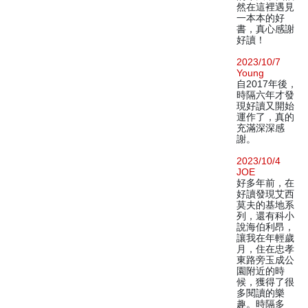
然在這裡遇見
一本本的好
書，真心感謝
好讀！
2023/10/7
Young
自2017年後，
時隔六年才發
現好讀又開始
運作了，真的
充滿深深感
謝。
2023/10/4
JOE
好多年前，在
好讀發現艾西
莫夫的基地系
列，還有科小
說海伯利昂，
讓我在年輕歲
月，住在忠孝
東路旁玉成公
園附近的時
候，獲得了很
多閱讀的樂
趣。時隔多