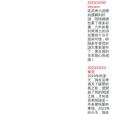
2023/10/30
Vincent
從武俠小說開
始接觸到好
讀，陸陸續續
也看了很多好
書，六年前看
到周博士的消
息覺得十分不
捨與可惜，時
隔多年發現好
讀又重新運作
了，實在感到
非常開心與感
謝！
2023/10/23
偷泥
2019年的某
天，我在這裡
遇見了薩豐的
風之影，便開
啟了我的閱讀
之路，才知道
原來閱讀是一
件多麼快樂的
事情。2023年
的今天，我依