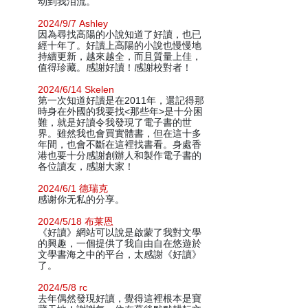
动到我泪流。
2024/9/7 Ashley
因為尋找高陽的小說知道了好讀，也已
經十年了。好讀上高陽的小說也慢慢地
持續更新，越來越全，而且質量上佳，
值得珍藏。感謝好讀！感謝校對者！
2024/6/14 Skelen
第一次知道好讀是在2011年，還記得那
時身在外國的我要找<那些年>是十分困
難，就是好讀令我發現了電子書的世
界。雖然我也會買實體書，但在這十多
年間，也會不斷在這裡找書看。身處香
港也要十分感謝創辦人和製作電子書的
各位讀友，感謝大家！
2024/6/1 德瑞克
感谢你无私的分享。
2024/5/18 布莱恩
《好讀》網站可以說是啟蒙了我對文學
的興趣，一個提供了我自由自在悠遊於
文學書海之中的平台，太感謝《好讀》
了。
2024/5/8 rc
去年偶然發現好讀，覺得這裡根本是寶