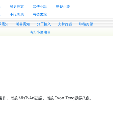
囊
歷史煙雲
武俠小說
懸疑小說
說
小說園地
有聲書籍
誤需知
製書需知
分工輸入
支持好讀
聯絡好讀
奇幻小說 書目
。感謝MisTvAn勘誤。感謝Evon Teng勘誤3處。