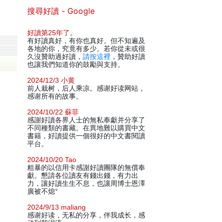
搜尋好讀 - Google
好讀第25年了
。
有好讀真好，有你也真好。但不知遍及
各地的你，究竟有多少。若你從未或很
久沒贊助過好讀，
請按這裡
，贊助好讀
也讓我們知道你的鼓勵與支持。
2024/12/3 小黄
前人栽树，后人乘凉。感谢好读网站，
感谢所有的故事。
2024/10/22 蘇菲
感謝好讀各界人士的無私奉獻并分享了
不同種類的書藏。在異地難以購買中文
書籍，好讀提供一個很好的中文書閱讀
平台。
2024/10/20 Tao
粗暴的以信用卡感謝好讀團隊的無償奉
獻。懇請各位讀友有錢出錢，有力出
力，讓好讀生生不息，也讓周博士恩澤
廣被不熄°
2024/9/13 maliang
感谢好读，无私的分享，伴我成长，感