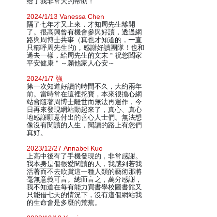
给了我非常大的帮助！
2024/1/13 Vanessa Chen
隔了七年才又上來，才知周先生離開
了。很高興曾有機會參與好讀，透過網
路與周博士共事（真也才知道的，一直
只稱呼周先生的)，感謝好讀團隊！也和
過去一樣，給周先生的文末＂祝您闔家
平安健康＂～願他家人心安～
2024/1/7 強
第一次知道好讀的時間不久，大約兩年
前。當時常在這裡挖寶，本來很擔心網
站會隨著周博士離世而無法再運作，今
日再來發現網站動起來了，真心、真心
地感謝願意付出的善心人士們。無法想
像沒有閱讀的人生，閱讀的路上有您們
真好。
2023/12/27 Annabel Kuo
上高中後有了手機發現的，非常感謝。
我本身是個很愛閱讀的人，我感到若我
活著而不去欣賞這一種人類的藝術那將
毫無意義可言。總而言之，萬分感謝，
我不知道在每有能力買書學校圖書館又
只能借七天的情況下，沒有這個網站我
的生命會是多麼的荒蕪。