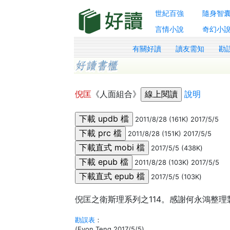
世紀百強
隨身智
言情小說
奇幻小
有關好讀
讀友需知
勘
倪匡
《人面組合》
說明
2011/8/28 (161K) 2017/5/5
2011/8/28 (151K) 2017/5/5
2017/5/5 (438K)
2011/8/28 (103K) 2017/5/5
2017/5/5 (103K)
倪匡之衛斯理系列之114。感謝何永鴻整理製作
勘誤表
：
(Evon Teng 2017/5/5)