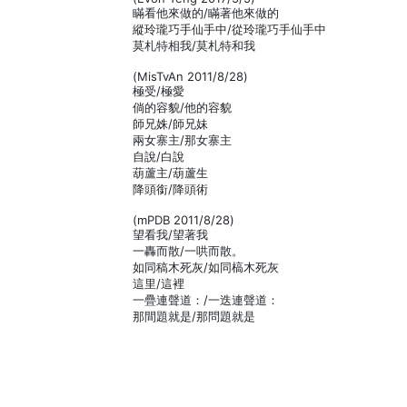
瞞看他來做的/瞞著他來做的
縱玲瓏巧手仙手中/從玲瓏巧手仙手中
莫札特相我/莫札特和我
(MisTvAn 2011/8/28)
極受/極愛
倘的容貌/他的容貌
師兄姝/師兄妹
兩女寨主/那女寨主
自說/白說
葫蘆主/葫蘆生
降頭銜/降頭術
(mPDB 2011/8/28)
望看我/望著我
一轟而散/一哄而散。
如同稿木死灰/如同槁木死灰
這里/這裡
一疊連聲道：/一迭連聲道：
那間題就是/那問題就是