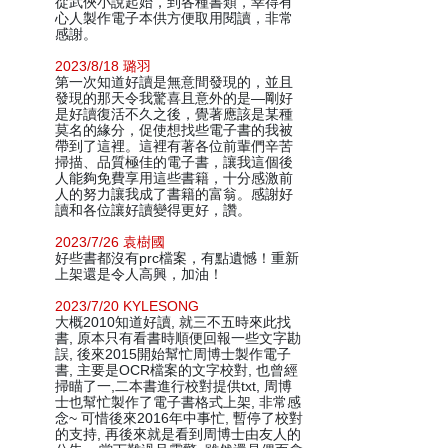
從武俠小說起始，到各種書類，幸得有
心人製作電子本供方便取用閱讀，非常
感謝。
2023/8/18 璐羽
第一次知道好讀是無意間發現的，並且
發現的那天令我驚喜且意外的是—剛好
是好讀復活不久之後，覺著應該是某種
莫名的緣分，促使想找些電子書的我被
帶到了這裡。這裡有著各位前輩們辛苦
掃描、品質極佳的電子書，讓我這個後
人能夠免費享用這些書籍，十分感激前
人的努力讓我成了書籍的富翁。感謝好
讀和各位讓好讀變得更好，讚。
2023/7/26 袁樹國
好些書都沒有prc檔案，有點遺憾！重新
上架還是令人高興，加油！
2023/7/20 KYLESONG
大概2010知道好讀, 就三不五時來此找
書, 原本只有看書時順便回報一些文字勘
誤, 後來2015開始幫忙周博士製作電子
書, 主要是OCR檔案的文字校對, 也曾經
掃瞄了一,二本書進行校對提供txt, 周博
士也幫忙製作了電子書格式上架, 非常感
念~ 可惜後來2016年中事忙, 暫停了校對
的支持, 再後來就是看到周博士由友人的