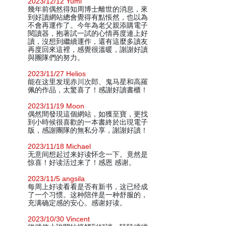
2023/12/12 Yumi
幾年前偶然得知周博士離世的消息，來
到好讀網站總會覺得有點悵然，也以為
不會再運作了。今年為老父親添購電子
閱讀器，抱著試一試的心情再度連上好
讀，沒想到繼續運作，還有這麼多讀友
再度回來這裡，感覺很溫暖，謝謝好讀
與團隊們的努力。
2023/11/27 Helios
能在这里发现赤川次郎、鬼马星和高羅
佩的作品，太驚喜了！感謝好讀書櫃！
2023/11/19 Moon
偶然間發現這個網站，如獲至寶，更找
到小時候很喜歡的一本書終於出現電子
版，感謝團隊的無私分享，謝謝好讀！
2023/11/18 Michael
无意间想起过来好读怀念一下。竟然是
惊喜！好读活过来了！感恩 感谢。
2023/11/5 angsila
每周上好读看看是否有新书，这已经成
了一个习惯。这种陪伴是一种舒服的，
充满确定感的安心。感谢好读。
2023/10/30 Vincent