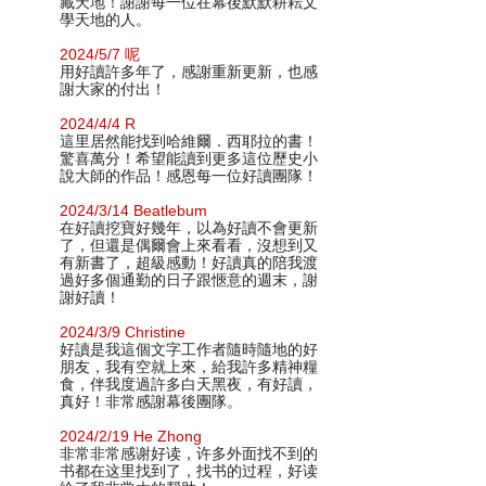
藏天地！謝謝每一位在幕後默默耕耘文
學天地的人。
2024/5/7 呢
用好讀許多年了，感謝重新更新，也感
謝大家的付出！
2024/4/4 R
這里居然能找到哈維爾．西耶拉的書！
驚喜萬分！希望能讀到更多這位歷史小
說大師的作品！感恩每一位好讀團隊！
2024/3/14 Beatlebum
在好讀挖寶好幾年，以為好讀不會更新
了，但還是偶爾會上來看看，沒想到又
有新書了，超級感動！好讀真的陪我渡
過好多個通勤的日子跟愜意的週末，謝
謝好讀！
2024/3/9 Christine
好讀是我這個文字工作者隨時隨地的好
朋友，我有空就上來，給我許多精神糧
食，伴我度過許多白天黑夜，有好讀，
真好！非常感謝幕後團隊。
2024/2/19 He Zhong
非常非常感谢好读，许多外面找不到的
书都在这里找到了，找书的过程，好读