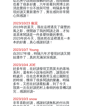
從武俠小說開始接觸到好讀，陸陸續續
也看了很多好書，六年前看到周博士的
消息覺得十分不捨與可惜，時隔多年發
現好讀又重新運作了，實在感到非常開
心與感謝！
2023/10/23 偷泥
2019年的某天，我在這裡遇見了薩豐的
風之影，便開啟了我的閱讀之路，才知
道原來閱讀是一件多麼快樂的事情。
2023年的今天，我依然在這裡遇見一本
本的好書，真心感謝好讀！
2023/10/7 Young
自2017年後，時隔六年才發現好讀又開
始運作了，真的充滿深深感謝。
2023/10/4 JOE
好多年前，在好讀發現艾西莫夫的基地
系列，還有科小說海伯利昂，讓我在年
輕歲月，住在忠孝東路旁玉成公園附近
的時候，獲得了很多閱讀的樂趣。時隔
多年，又想在好讀看點書，到了今天，
我第一次在好讀把村上春樹的收音機2讀
完，感謝好讀~
2023/10/3 snow
非常喜歡好讀，感謝好讀無私的付出與