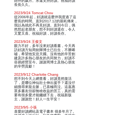
陪伴的歲月。永遠支持好讀。祝福好讀
長長久久。
2023/9/24 Tomcat Chou
從2006年起，好讀就這麼伴我度過了這
麼長的時間。直到2017.12的噩耗傳來，
我以為就此不再見好讀。直到今日，偶
然想起老朋友，想不到好讀還在，令人
又驚又喜。祝福好讀，好讀長存。
2023/9/24 王俊文
眼力不好，多年沒來好讀看書，今天再
訪好讀方知周劍輝博士已往生，不勝唏
噓，希望他安息天國。沒有他的辛苦創
建及許多熱心朋友的共同努力，好讀不
容易經營至今。謝謝周博士及熱心朋友
的辛勞貢獻！
2023/9/12 Charlotte Chang
想不到今天上網查看，好讀竟然復活
了，是哪位神仙壯士伸出援手？還沒仔
細搜尋來龍去脈，已喜極而泣。這嘉惠
眾多書友但卻無啥收益的苦工，真的需
要有很多愛才能繼續下去，祝福新版
主，謝謝您！好人一生平安！
2023/9/5 小張
喜愛好讀網站及電子書本 很多年月了。