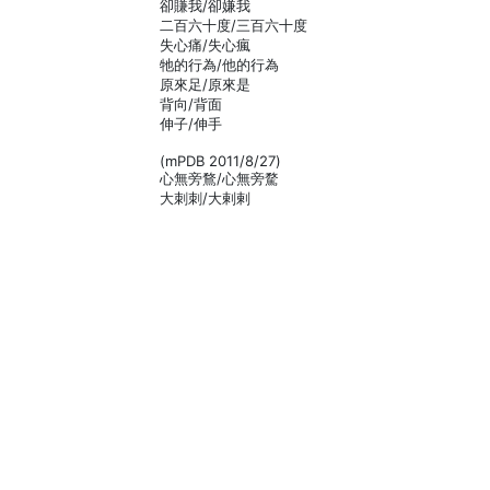
卻賺我/卻嫌我
二百六十度/三百六十度
失心痛/失心瘋
牠的行為/他的行為
原來足/原來是
背向/背面
伸子/伸手
(mPDB 2011/8/27)
心無旁鶩/心無旁騖
大刺刺/大剌剌