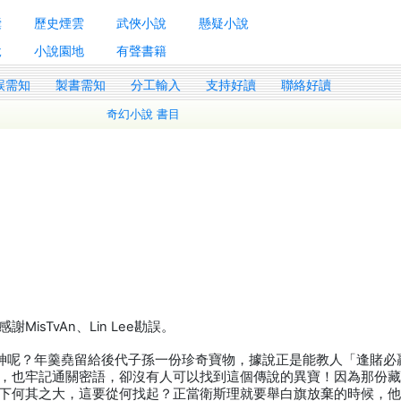
囊
歷史煙雲
武俠小說
懸疑小說
說
小說園地
有聲書籍
誤需知
製書需知
分工輸入
支持好讀
聯絡好讀
奇幻小說 書目
sTvAn、Lin Lee勘誤。
賭神呢？年羹堯留給後代子孫一份珍奇寶物，據說正是能教人「逢賭必
，也牢記通關密語，卻沒有人可以找到這個傳說的異寶！因為那份
下何其之大，這要從何找起？正當衛斯理就要舉白旗放棄的時候，