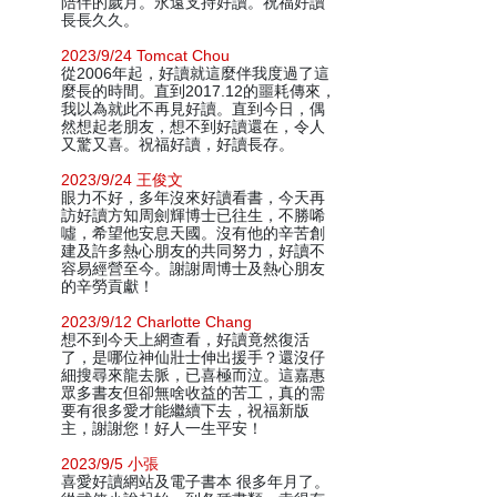
陪伴的歲月。永遠支持好讀。祝福好讀
長長久久。
2023/9/24 Tomcat Chou
從2006年起，好讀就這麼伴我度過了這
麼長的時間。直到2017.12的噩耗傳來，
我以為就此不再見好讀。直到今日，偶
然想起老朋友，想不到好讀還在，令人
又驚又喜。祝福好讀，好讀長存。
2023/9/24 王俊文
眼力不好，多年沒來好讀看書，今天再
訪好讀方知周劍輝博士已往生，不勝唏
噓，希望他安息天國。沒有他的辛苦創
建及許多熱心朋友的共同努力，好讀不
容易經營至今。謝謝周博士及熱心朋友
的辛勞貢獻！
2023/9/12 Charlotte Chang
想不到今天上網查看，好讀竟然復活
了，是哪位神仙壯士伸出援手？還沒仔
細搜尋來龍去脈，已喜極而泣。這嘉惠
眾多書友但卻無啥收益的苦工，真的需
要有很多愛才能繼續下去，祝福新版
主，謝謝您！好人一生平安！
2023/9/5 小張
喜愛好讀網站及電子書本 很多年月了。