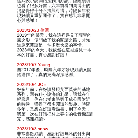
從武俠小說開始接觸到好讀，陸陸續續
也看了很多好書，六年前看到周博士的
消息覺得十分不捨與可惜，時隔多年發
現好讀又重新運作了，實在感到非常開
心與感謝！
2023/10/23 偷泥
2019年的某天，我在這裡遇見了薩豐的
風之影，便開啟了我的閱讀之路，才知
道原來閱讀是一件多麼快樂的事情。
2023年的今天，我依然在這裡遇見一本
本的好書，真心感謝好讀！
2023/10/7 Young
自2017年後，時隔六年才發現好讀又開
始運作了，真的充滿深深感謝。
2023/10/4 JOE
好多年前，在好讀發現艾西莫夫的基地
系列，還有科小說海伯利昂，讓我在年
輕歲月，住在忠孝東路旁玉成公園附近
的時候，獲得了很多閱讀的樂趣。時隔
多年，又想在好讀看點書，到了今天，
我第一次在好讀把村上春樹的收音機2讀
完，感謝好讀~
2023/10/3 snow
非常喜歡好讀，感謝好讀無私的付出與