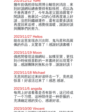
2023/12/12 Yumi
幾年前偶然得知周博士離世的消息，來
到好讀網站總會覺得有點悵然，也以為
不會再運作了。今年為老父親添購電子
閱讀器，抱著試一試的心情再度連上好
讀，沒想到繼續運作，還有這麼多讀友
再度回來這裡，感覺很溫暖，謝謝好讀
與團隊們的努力。
2023/11/27 Helios
能在这里发现赤川次郎、鬼马星和高羅
佩的作品，太驚喜了！感謝好讀書櫃！
2023/11/19 Moon
偶然間發現這個網站，如獲至寶，更找
到小時候很喜歡的一本書終於出現電子
版，感謝團隊的無私分享，謝謝好讀！
2023/11/18 Michael
无意间想起过来好读怀念一下。竟然是
惊喜！好读活过来了！感恩 感谢。
2023/11/5 angsila
每周上好读看看是否有新书，这已经成
了一个习惯。这种陪伴是一种舒服的，
充满确定感的安心。感谢好读。
2023/10/30 Vincent