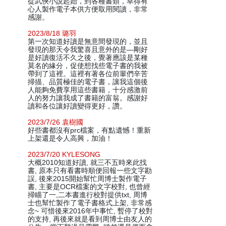
從武俠小說起始，到各種書類，幸得有
心人製作電子本供方便取用閱讀，非常
感謝。
2023/8/18 璐羽
第一次知道好讀是無意間發現的，並且
發現的那天令我驚喜且意外的是—剛好
是好讀復活不久之後，覺著應該是某種
莫名的緣分，促使想找些電子書的我被
帶到了這裡。這裡有著各位前輩們辛苦
掃描、品質極佳的電子書，讓我這個後
人能夠免費享用這些書籍，十分感激前
人的努力讓我成了書籍的富翁。感謝好
讀和各位讓好讀變得更好，讚。
2023/7/26 袁樹國
好些書都沒有prc檔案，有點遺憾！重新
上架還是令人高興，加油！
2023/7/20 KYLESONG
大概2010知道好讀, 就三不五時來此找
書, 原本只有看書時順便回報一些文字勘
誤, 後來2015開始幫忙周博士製作電子
書, 主要是OCR檔案的文字校對, 也曾經
掃瞄了一,二本書進行校對提供txt, 周博
士也幫忙製作了電子書格式上架, 非常感
念~ 可惜後來2016年中事忙, 暫停了校對
的支持, 再後來就是看到周博士由友人的