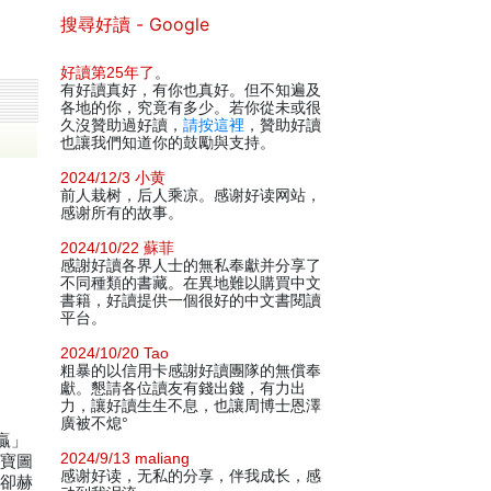
搜尋好讀 - Google
好讀第25年了
。
有好讀真好，有你也真好。但不知遍及
各地的你，究竟有多少。若你從未或很
久沒贊助過好讀，
請按這裡
，贊助好讀
也讓我們知道你的鼓勵與支持。
2024/12/3 小黄
前人栽树，后人乘凉。感谢好读网站，
感谢所有的故事。
2024/10/22 蘇菲
感謝好讀各界人士的無私奉獻并分享了
不同種類的書藏。在異地難以購買中文
書籍，好讀提供一個很好的中文書閱讀
平台。
2024/10/20 Tao
粗暴的以信用卡感謝好讀團隊的無償奉
獻。懇請各位讀友有錢出錢，有力出
力，讓好讀生生不息，也讓周博士恩澤
廣被不熄°
贏」
2024/9/13 maliang
藏寶圖
感谢好读，无私的分享，伴我成长，感
他卻赫