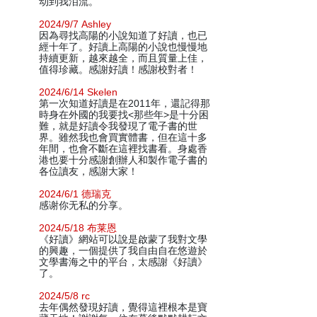
动到我泪流。
2024/9/7 Ashley
因為尋找高陽的小說知道了好讀，也已
經十年了。好讀上高陽的小說也慢慢地
持續更新，越來越全，而且質量上佳，
值得珍藏。感謝好讀！感謝校對者！
2024/6/14 Skelen
第一次知道好讀是在2011年，還記得那
時身在外國的我要找<那些年>是十分困
難，就是好讀令我發現了電子書的世
界。雖然我也會買實體書，但在這十多
年間，也會不斷在這裡找書看。身處香
港也要十分感謝創辦人和製作電子書的
各位讀友，感謝大家！
2024/6/1 德瑞克
感谢你无私的分享。
2024/5/18 布莱恩
《好讀》網站可以說是啟蒙了我對文學
的興趣，一個提供了我自由自在悠遊於
文學書海之中的平台，太感謝《好讀》
了。
2024/5/8 rc
去年偶然發現好讀，覺得這裡根本是寶