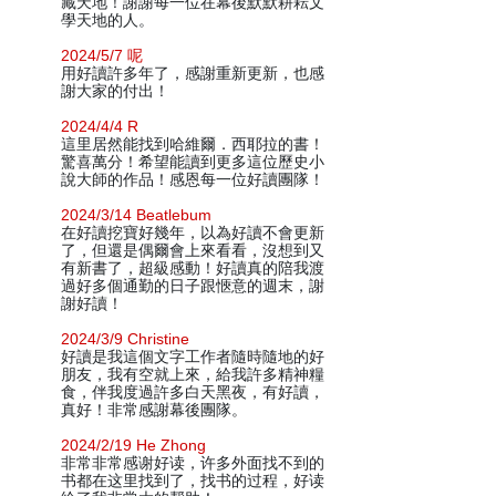
藏天地！謝謝每一位在幕後默默耕耘文
學天地的人。
2024/5/7 呢
用好讀許多年了，感謝重新更新，也感
謝大家的付出！
2024/4/4 R
這里居然能找到哈維爾．西耶拉的書！
驚喜萬分！希望能讀到更多這位歷史小
說大師的作品！感恩每一位好讀團隊！
2024/3/14 Beatlebum
在好讀挖寶好幾年，以為好讀不會更新
了，但還是偶爾會上來看看，沒想到又
有新書了，超級感動！好讀真的陪我渡
過好多個通勤的日子跟愜意的週末，謝
謝好讀！
2024/3/9 Christine
好讀是我這個文字工作者隨時隨地的好
朋友，我有空就上來，給我許多精神糧
食，伴我度過許多白天黑夜，有好讀，
真好！非常感謝幕後團隊。
2024/2/19 He Zhong
非常非常感谢好读，许多外面找不到的
书都在这里找到了，找书的过程，好读