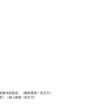
有解決的疑惑。（刪除重複一頁文字）
吧！（補上最後一段文字）