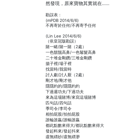
然發現，原來寶物其實就在……
勘誤表：
(mPDB 2014/6/6)
不再寄於任何/不再寄予任何
(Lin Lee 2014/6/6)
（依皇冠版勘誤）
賭一睹/賭一賭（2處）
一色鬍鬚高鼻/一色鬈髮高鼻
二十堆金剛鑽/三堆金剛鑽
揚子裡/場子裡
找當時/我當時
討人獻/討人厭（2處）
剛才地/剛才他
隱隱約的/隱隱約約
下過週功夫/下過功夫
來為這場賭博/來寫這場賭博
匹句話/四句話
季司令/李司令
相拍屁股/拍拍屁股
誰輪誰贏/誰輸誰贏
都此點數來得大/都比點數來得大
發起料來/發起抖來
虛無縹紗/虛無縹渺