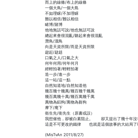
而上的線條/布上的線條
一個大鳥/一個大島
不如理睬/不加理睬
難以相倍/難以相信
睹博/賭博
他地無話可說/他也無話可說
總起來會很混亂/聽起來會很混亂
潛鳥/溜鳥
向是天資所限/而是天資所限
趑起/趑趄
口氣之人/口氣之大
何年何用/何年何月
經輕拍著/輕輕拍著
造一步/進一步
這一站/這一點
自然知道地/自然知道他
幾百幾十幾萬/幾百幾千幾萬
幾百萬幾十萬/幾百萬幾千萬
萬物為鋁狗/萬物為芻狗
摩下/麾下
衛生先/衛先生（原書或誤）
我想催他，卻被白素阻止。 卻又提出了幾十年沒
這是不可更改的鐵律 也就是這個故事的大結局了
(MisTvAn 2011/8/27)