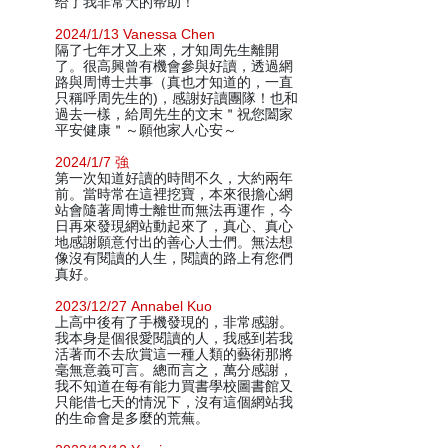
给了我非常大的帮助！
2024/1/13 Vanessa Chen
隔了七年才又上來，才知周先生離開
了。很高興曾有機會參與好讀，透過網
路與周博士共事（真也才知道的，一直
只稱呼周先生的)，感謝好讀團隊！也和
過去一樣，給周先生的文末＂祝您闔家
平安健康＂～願他家人心安～
2024/1/7 強
第一次知道好讀的時間不久，大約兩年
前。當時常在這裡挖寶，本來很擔心網
站會隨著周博士離世而無法再運作，今
日再來發現網站動起來了，真心、真心
地感謝願意付出的善心人士們。無法想
像沒有閱讀的人生，閱讀的路上有您們
真好。
2023/12/27 Annabel Kuo
上高中後有了手機發現的，非常感謝。
我本身是個很愛閱讀的人，我感到若我
活著而不去欣賞這一種人類的藝術那將
毫無意義可言。總而言之，萬分感謝，
我不知道在每有能力買書學校圖書館又
只能借七天的情況下，沒有這個網站我
的生命會是多麼的荒蕪。