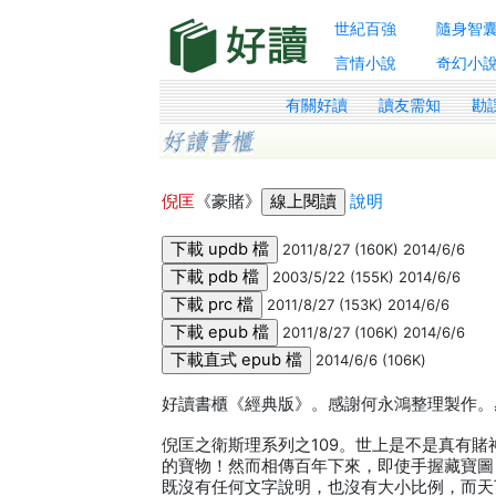
世紀百強
隨身智
言情小說
奇幻小
有關好讀
讀友需知
勘
倪匡
《豪賭》
說明
2011/8/27 (160K) 2014/6/6
2003/5/22 (155K) 2014/6/6
2011/8/27 (153K) 2014/6/6
2011/8/27 (106K) 2014/6/6
2014/6/6 (106K)
好讀書櫃《經典版》。感謝何永鴻整理製作。感謝Mi
倪匡之衛斯理系列之109。世上是不是真有
的寶物！然而相傳百年下來，即使手握藏寶圖
既沒有任何文字說明，也沒有大小比例，而天