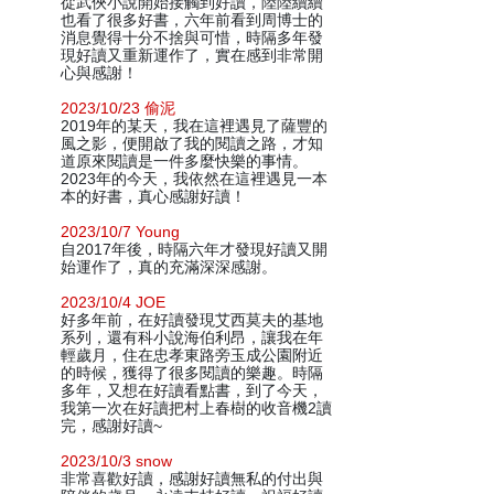
從武俠小說開始接觸到好讀，陸陸續續
也看了很多好書，六年前看到周博士的
消息覺得十分不捨與可惜，時隔多年發
現好讀又重新運作了，實在感到非常開
心與感謝！
2023/10/23 偷泥
2019年的某天，我在這裡遇見了薩豐的
風之影，便開啟了我的閱讀之路，才知
道原來閱讀是一件多麼快樂的事情。
2023年的今天，我依然在這裡遇見一本
本的好書，真心感謝好讀！
2023/10/7 Young
自2017年後，時隔六年才發現好讀又開
始運作了，真的充滿深深感謝。
2023/10/4 JOE
好多年前，在好讀發現艾西莫夫的基地
系列，還有科小說海伯利昂，讓我在年
輕歲月，住在忠孝東路旁玉成公園附近
的時候，獲得了很多閱讀的樂趣。時隔
多年，又想在好讀看點書，到了今天，
我第一次在好讀把村上春樹的收音機2讀
完，感謝好讀~
2023/10/3 snow
非常喜歡好讀，感謝好讀無私的付出與