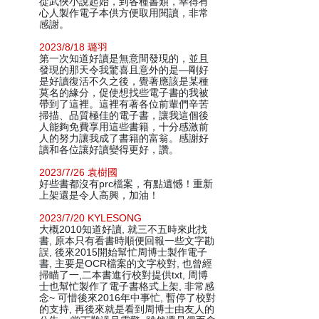
從武俠小說起始，到各種書類，幸得有
心人製作電子本供方便取用閱讀，非常
感謝。
2023/8/18 璐羽
第一次知道好讀是無意間發現的，並且
發現的那天令我驚喜且意外的是—剛好
是好讀復活不久之後，覺著應該是某種
莫名的緣分，促使想找些電子書的我被
帶到了這裡。這裡有著各位前輩們辛苦
掃描、品質極佳的電子書，讓我這個後
人能夠免費享用這些書籍，十分感激前
人的努力讓我成了書籍的富翁。感謝好
讀和各位讓好讀變得更好，讚。
2023/7/26 袁樹國
好些書都沒有prc檔案，有點遺憾！重新
上架還是令人高興，加油！
2023/7/20 KYLESONG
大概2010知道好讀, 就三不五時來此找
書, 原本只有看書時順便回報一些文字勘
誤, 後來2015開始幫忙周博士製作電子
書, 主要是OCR檔案的文字校對, 也曾經
掃瞄了一,二本書進行校對提供txt, 周博
士也幫忙製作了電子書格式上架, 非常感
念~ 可惜後來2016年中事忙, 暫停了校對
的支持, 再後來就是看到周博士由友人的