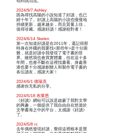
动到我泪流。
2024/9/7 Ashley
因為尋找高陽的小說知道了好讀，也已
經十年了。好讀上高陽的小說也慢慢地
持續更新，越來越全，而且質量上佳，
值得珍藏。感謝好讀！感謝校對者！
2024/6/14 Skelen
第一次知道好讀是在2011年，還記得那
時身在外國的我要找<那些年>是十分困
難，就是好讀令我發現了電子書的世
界。雖然我也會買實體書，但在這十多
年間，也會不斷在這裡找書看。身處香
港也要十分感謝創辦人和製作電子書的
各位讀友，感謝大家！
2024/6/1 德瑞克
感谢你无私的分享。
2024/5/18 布莱恩
《好讀》網站可以說是啟蒙了我對文學
的興趣，一個提供了我自由自在悠遊於
文學書海之中的平台，太感謝《好讀》
了。
2024/5/8 rc
去年偶然發現好讀，覺得這裡根本是寶