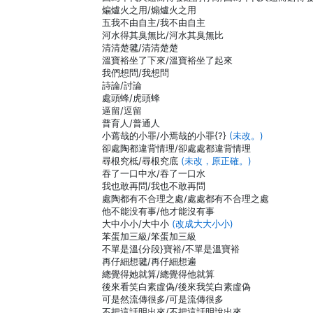
煸爐火之用/煽爐火之用
五我不由自主/我不由自主
河水得其臭無比/河水其臭無比
清清楚毽/清清楚楚
溫寶裕坐了下來/溫寶裕坐了起來
我們想問/我想問
詩論/討論
處頭蜂/虎頭蜂
逼留/逗留
普育人/普通人
小蔫哉的小罪/小焉哉的小罪{?}
(未改。)
卻處陶都違背情理/卻處處都違背情理
尋根究柢/尋根究底
(未改，原正確。)
吞了一口中水/吞了一口水
我也敢再問/我也不敢再問
處陶都有不合理之處/處處都有不合理之處
他不能没有事/他才能沒有事
大中小小/大中小
(改成大大小小)
苯蛋加三級/笨蛋加三級
不單是溫{分段}寶裕/不單是溫寶裕
再仔細想毽/再仔細想遍
總覺得她就算/總覺得他就算
後來看笑白素虛偽/後來我笑白素虛偽
可是然流傳很多/可是流傳很多
不把這話明出來/不把這話明說出來