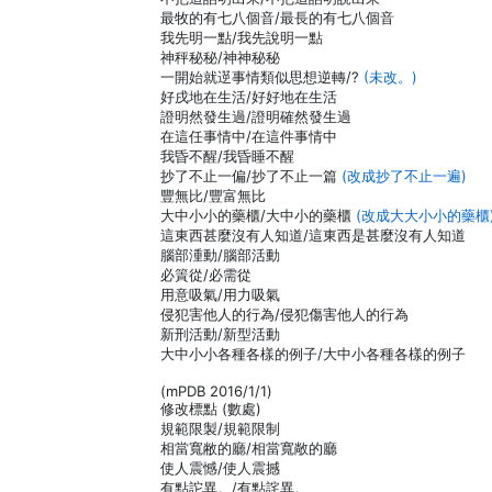
最牧的有七八個音/最長的有七八個音
我先明一點/我先說明一點
神秤秘秘/神神秘秘
一開始就遻事情類似思想逆轉/?
(未改。)
好戌地在生活/好好地在生活
證明然發生過/證明確然發生過
在這任事情中/在這件事情中
我昏不醒/我昏睡不醒
抄了不止一偏/抄了不止一篇
(改成抄了不止一遍)
豐無比/豐富無比
大中小小的藥櫃/大中小的藥櫃
(改成大大小小的藥櫃
這東西甚麼沒有人知道/這東西是甚麼沒有人知道
腦部湩動/腦部活動
必篢從/必需從
用意吸氣/用力吸氣
侵犯害他人的行為/侵犯傷害他人的行為
新刑活動/新型活動
大中小小各種各樣的例子/大中小各種各樣的例子
(mPDB 2016/1/1)
修改標點 (數處)
規範限製/規範限制
相當寬敝的廳/相當寬敞的廳
使人震憾/使人震撼
有點詑異。/有點詫異。