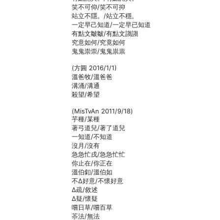
笑不可仰/笑不可抑
站立不隱。/站立不穩。
一定早己知道/一定早已知道
有點文皺皺/有點文謅謅
究意如何/究竟如何
鬼鬼崇崇/鬼鬼祟祟
(方圓 2016/1/1)
溫爸牧/溫爸爸
溝涌/溝通
殺望/希望
(MisTvAn 2011/9/18)
芋種/某種
著弓道兒/著了道兒
一知道/不知道
沒月/沒有
急急忙戌/急急忙忙
你止在/你正在
溫伯釦/溫伯如
不Δ好意/不懷好意
Δ疏/敘述
Δ疑/懷疑
嚐日草/嚐百草
苶法/無法