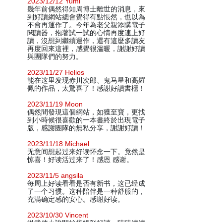
2023/12/12 Yumi
幾年前偶然得知周博士離世的消息，來
到好讀網站總會覺得有點悵然，也以為
不會再運作了。今年為老父親添購電子
閱讀器，抱著試一試的心情再度連上好
讀，沒想到繼續運作，還有這麼多讀友
再度回來這裡，感覺很溫暖，謝謝好讀
與團隊們的努力。
2023/11/27 Helios
能在这里发现赤川次郎、鬼马星和高羅
佩的作品，太驚喜了！感謝好讀書櫃！
2023/11/19 Moon
偶然間發現這個網站，如獲至寶，更找
到小時候很喜歡的一本書終於出現電子
版，感謝團隊的無私分享，謝謝好讀！
2023/11/18 Michael
无意间想起过来好读怀念一下。竟然是
惊喜！好读活过来了！感恩 感谢。
2023/11/5 angsila
每周上好读看看是否有新书，这已经成
了一个习惯。这种陪伴是一种舒服的，
充满确定感的安心。感谢好读。
2023/10/30 Vincent