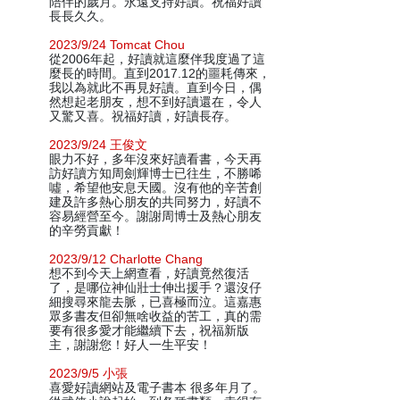
陪伴的歲月。永遠支持好讀。祝福好讀
長長久久。
2023/9/24 Tomcat Chou
從2006年起，好讀就這麼伴我度過了這
麼長的時間。直到2017.12的噩耗傳來，
我以為就此不再見好讀。直到今日，偶
然想起老朋友，想不到好讀還在，令人
又驚又喜。祝福好讀，好讀長存。
2023/9/24 王俊文
眼力不好，多年沒來好讀看書，今天再
訪好讀方知周劍輝博士已往生，不勝唏
噓，希望他安息天國。沒有他的辛苦創
建及許多熱心朋友的共同努力，好讀不
容易經營至今。謝謝周博士及熱心朋友
的辛勞貢獻！
2023/9/12 Charlotte Chang
想不到今天上網查看，好讀竟然復活
了，是哪位神仙壯士伸出援手？還沒仔
細搜尋來龍去脈，已喜極而泣。這嘉惠
眾多書友但卻無啥收益的苦工，真的需
要有很多愛才能繼續下去，祝福新版
主，謝謝您！好人一生平安！
2023/9/5 小張
喜愛好讀網站及電子書本 很多年月了。