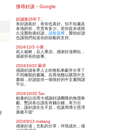
搜尋好讀 - Google
好讀第25年了
。
有好讀真好，有你也真好。但不知遍及
各地的你，究竟有多少。若你從未或很
久沒贊助過好讀，
請按這裡
，贊助好讀
也讓我們知道你的鼓勵與支持。
2024/12/3 小黄
前人栽树，后人乘凉。感谢好读网站，
感谢所有的故事。
2024/10/22 蘇菲
感謝好讀各界人士的無私奉獻并分享了
不同種類的書藏。在異地難以購買中文
書籍，好讀提供一個很好的中文書閱讀
平台。
2024/10/20 Tao
粗暴的以信用卡感謝好讀團隊的無償奉
獻。懇請各位讀友有錢出錢，有力出
力，讓好讀生生不息，也讓周博士恩澤
3
廣被不熄°
2024/9/13 maliang
感谢好读，无私的分享，伴我成长，感