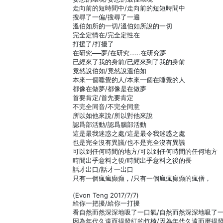
走向前的短時間中/走向前的短短時間中
搜尋了一偏/搜尋了一遍
溫伯如所的一切/溫伯如所說的一切
完全定情在/完全定性在
打援了/打擾了
在研究──夢/在研究……在研究夢
已經來了我的身前/已經來到了我的身前
竟然說伯如/竟然說溫伯如
本來一個睡覺的人/本來一個在睡覺的人
都像在做夢/都像是在做夢
首要肯定/首先要肯定
不完全同音/不完全同意
所以如他來說/所以對他來說
認爲部活動/認爲腦部活動
這是最我迷惑之處/這是最令我迷惑之處
也是完全沒有異議/也不是完全沒有異議
可以到任何時間的地方/可以到任何時間的任何地方
時間出乎意料之後/時間出乎意料之後的長
話才出口/話才一出口
只有一個瘋瘋癲癲，/只有一個瘋瘋癲癲的瘋僧，
(Evon Teng 2017/7/7)
給你一把擾/給你一打擾
看自然而然深深地吸了一口氣/自然而然深深地吸了
因為年代久遠而得發紅的竹椅/因為年代久遠而磨得