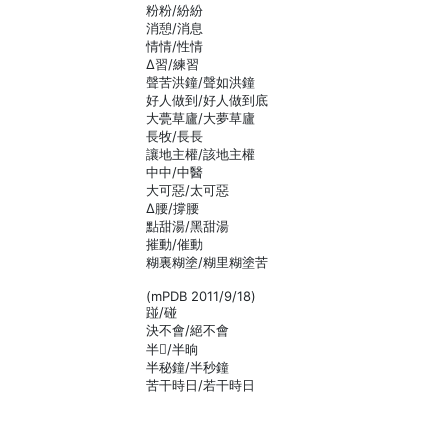
粉粉/紛紛
消憩/消息
情情/性情
Δ習/練習
聲苦洪鐘/聲如洪鐘
好人做到/好人做到底
大甍草廬/大夢草廬
長牧/長長
讓地主權/該地主權
中中/中醫
大可惡/太可惡
Δ腰/撐腰
點甜湯/黑甜湯
摧動/催動
糊裏糊塗/糊里糊塗苦
(mPDB 2011/9/18)
踫/碰
決不會/絕不會
半/半晌
半秘鐘/半秒鐘
苦干時日/若干時日