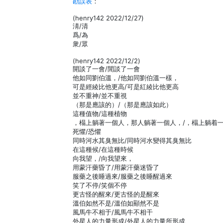
勘誤表
：
(henry142 2022/12/27)
淸/清
爲/為
衆/眾
(henry142 2022/12/2)
開談了一會/閒談了一會
他如同劉伯溫，/他如同劉伯溫一樣，
可是經綾比他更高/可是紅綾比他更高
並不重神/並不重視
（那是應該的）/（那是應該如此）
這種值物/這種植物
，榻上躺著一個人，那人躺著一個人，/，榻上躺着
死懼/恐懼
同時河水其臭無比/同時河水變得其臭無比
在這種候/在這種時候
向我望，/向我望來，
用蒙汗藥昏了/用蒙汗藥迷昏了
服藥之後睡過來/服藥之後睡醒過來
笑了不停/笑個不停
更古怪的醒來/更古怪的是醒來
溫伯如然不是/溫伯如顯然不是
風馬牛不相于/風馬牛不相干
外星人的力量形成/外星人的力量所形成