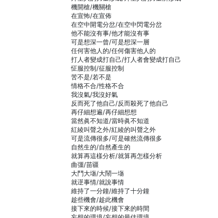
機開槍/機關槍
在宣怖/在宣佈
在空中開電分岔/在空中閃電分岔
他不能沒有事/他才能沒有事
可是想深一曾/可是想深一層
任何害他人的/任何傷害他人的
打人者變成打自己/打人者會變成打自己
怔服控制/征服控制
苦不是/若不是
情格不合/性格不合
我沒氣/我沒好氣
反而死了他自己/反而殺死了他自己
再仔細想遍/再仔細想想
當然眞不知道/當時眞不知道
紅綾叫聲之外/紅綾的叫聲之外
可是流傳很多/可是確然流傳很多
自然生的/自然產生的
就算再這樣分析/就算再怎樣分析
曲彊/苗疆
大鬥大塲/大鬧一塲
就遻事情/就說事情
維持了一分鐘/維持了十分鐘
趁些機會/趁此機會
接下來的時候/接下來的時間
妄想的環境/妄想的最佳環境