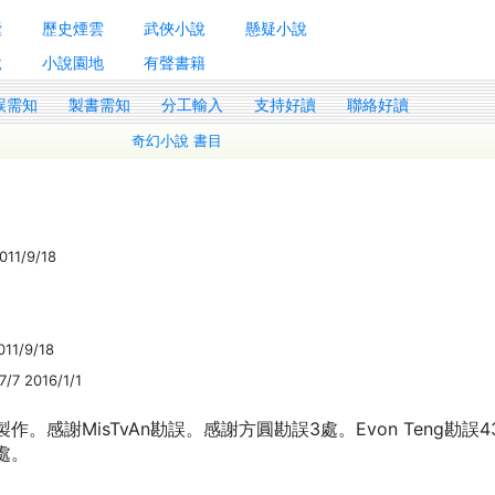
囊
歷史煙雲
武俠小說
懸疑小說
說
小說園地
有聲書籍
誤需知
製書需知
分工輸入
支持好讀
聯絡好讀
奇幻小說 書目
011/9/18
1
011/9/18
7/7 2016/1/1
。感謝MisTvAn勘誤。感謝方圓勘誤3處。Evon Teng勘誤4
3處。