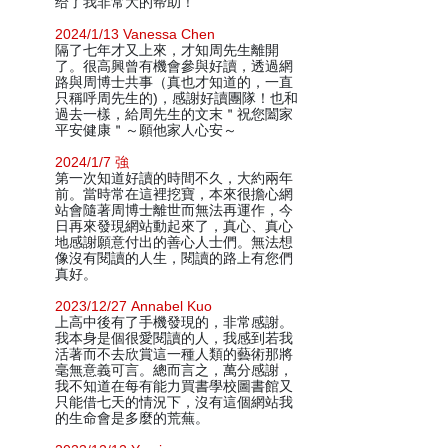
给了我非常大的帮助！
2024/1/13 Vanessa Chen
隔了七年才又上來，才知周先生離開
了。很高興曾有機會參與好讀，透過網
路與周博士共事（真也才知道的，一直
只稱呼周先生的)，感謝好讀團隊！也和
過去一樣，給周先生的文末＂祝您闔家
平安健康＂～願他家人心安～
2024/1/7 強
第一次知道好讀的時間不久，大約兩年
前。當時常在這裡挖寶，本來很擔心網
站會隨著周博士離世而無法再運作，今
日再來發現網站動起來了，真心、真心
地感謝願意付出的善心人士們。無法想
像沒有閱讀的人生，閱讀的路上有您們
真好。
2023/12/27 Annabel Kuo
上高中後有了手機發現的，非常感謝。
我本身是個很愛閱讀的人，我感到若我
活著而不去欣賞這一種人類的藝術那將
毫無意義可言。總而言之，萬分感謝，
我不知道在每有能力買書學校圖書館又
只能借七天的情況下，沒有這個網站我
的生命會是多麼的荒蕪。