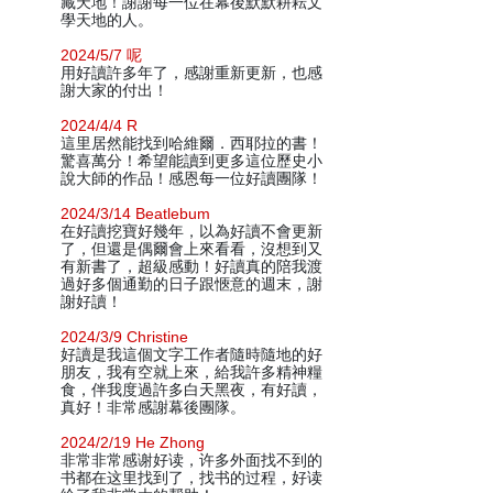
藏天地！謝謝每一位在幕後默默耕耘文
學天地的人。
2024/5/7 呢
用好讀許多年了，感謝重新更新，也感
謝大家的付出！
2024/4/4 R
這里居然能找到哈維爾．西耶拉的書！
驚喜萬分！希望能讀到更多這位歷史小
說大師的作品！感恩每一位好讀團隊！
2024/3/14 Beatlebum
在好讀挖寶好幾年，以為好讀不會更新
了，但還是偶爾會上來看看，沒想到又
有新書了，超級感動！好讀真的陪我渡
過好多個通勤的日子跟愜意的週末，謝
謝好讀！
2024/3/9 Christine
好讀是我這個文字工作者隨時隨地的好
朋友，我有空就上來，給我許多精神糧
食，伴我度過許多白天黑夜，有好讀，
真好！非常感謝幕後團隊。
2024/2/19 He Zhong
非常非常感谢好读，许多外面找不到的
书都在这里找到了，找书的过程，好读