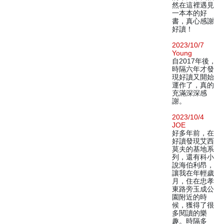
然在這裡遇見
一本本的好
書，真心感謝
好讀！
2023/10/7
Young
自2017年後，
時隔六年才發
現好讀又開始
運作了，真的
充滿深深感
謝。
2023/10/4
JOE
好多年前，在
好讀發現艾西
莫夫的基地系
列，還有科小
說海伯利昂，
讓我在年輕歲
月，住在忠孝
東路旁玉成公
園附近的時
候，獲得了很
多閱讀的樂
趣。時隔多