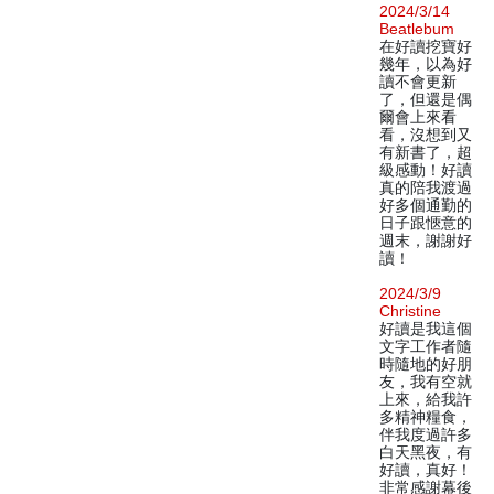
2024/3/14
Beatlebum
在好讀挖寶好
幾年，以為好
讀不會更新
了，但還是偶
爾會上來看
看，沒想到又
有新書了，超
級感動！好讀
真的陪我渡過
好多個通勤的
日子跟愜意的
週末，謝謝好
讀！
2024/3/9
Christine
好讀是我這個
文字工作者隨
時隨地的好朋
友，我有空就
上來，給我許
多精神糧食，
伴我度過許多
白天黑夜，有
好讀，真好！
非常感謝幕後