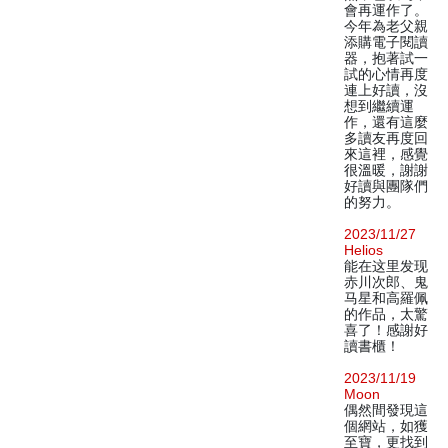
會再運作了。
今年為老父親
添購電子閱讀
器，抱著試一
試的心情再度
連上好讀，沒
想到繼續運
作，還有這麼
多讀友再度回
來這裡，感覺
很溫暖，謝謝
好讀與團隊們
的努力。
2023/11/27
Helios
能在这里发现
赤川次郎、鬼
马星和高羅佩
的作品，太驚
喜了！感謝好
讀書櫃！
2023/11/19
Moon
偶然間發現這
個網站，如獲
至寶，更找到