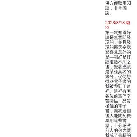
供方便取用閱
讀，非常感
謝。
2023/8/18 璐
羽
第一次知道好
讀是無意間發
現的，並且發
現的那天令我
驚喜且意外的
是—剛好是好
讀復活不久之
後，覺著應該
是某種莫名的
緣分，促使想
找些電子書的
我被帶到了這
裡。這裡有著
各位前輩們辛
苦掃描、品質
極佳的電子
書，讓我這個
後人能夠免費
享用這些書
籍，十分感激
前人的努力讓
我成了書籍的