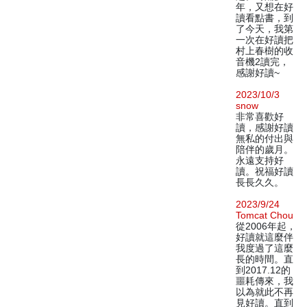
年，又想在好
讀看點書，到
了今天，我第
一次在好讀把
村上春樹的收
音機2讀完，
感謝好讀~
2023/10/3
snow
非常喜歡好
讀，感謝好讀
無私的付出與
陪伴的歲月。
永遠支持好
讀。祝福好讀
長長久久。
2023/9/24
Tomcat Chou
從2006年起，
好讀就這麼伴
我度過了這麼
長的時間。直
到2017.12的
噩耗傳來，我
以為就此不再
見好讀。直到