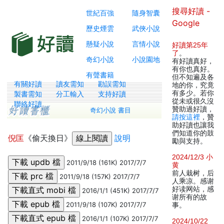
搜尋好讀 -
世紀百強
隨身智囊
Google
歷史煙雲
武俠小說
懸疑小說
言情小說
好讀第25年
了
。
奇幻小說
小說園地
有好讀真好，
有你也真好。
有聲書籍
但不知遍及各
有關好讀
讀友需知
勘誤需知
地的你，究竟
有多少。若你
製書需知
分工輸入
支持好讀
從未或很久沒
聯絡好讀
贊助過好讀，
奇幻小說 書目
請按這裡
，贊
助好讀也讓我
們知道你的鼓
倪匡
《偷天換日》
說明
勵與支持。
2024/12/3 小
2011/9/18 (161K) 2017/7/7
黄
前人栽树，后
2011/9/18 (157K) 2017/7/7
人乘凉。感谢
好读网站，感
2016/1/1 (451K) 2017/7/7
谢所有的故
2011/9/18 (107K) 2017/7/7
事。
2016/1/1 (107K) 2017/7/7
2024/10/22