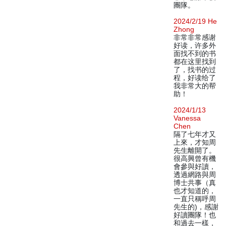
團隊。
2024/2/19 He
Zhong
非常非常感谢
好读，许多外
面找不到的书
都在这里找到
了，找书的过
程，好读给了
我非常大的帮
助！
2024/1/13
Vanessa
Chen
隔了七年才又
上來，才知周
先生離開了。
很高興曾有機
會參與好讀，
透過網路與周
博士共事（真
也才知道的，
一直只稱呼周
先生的)，感謝
好讀團隊！也
和過去一樣，