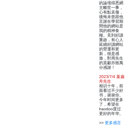
的論壇得悉網
主離世一事，
心有點哀傷，
後悔未曾跟他
言謝在學習期
間他的網站是
我的精神食
糧。見到好讀
重啟，有心人
延續好讀網站
的營運和更
新，很是感
激，對周先生
的貢獻亦致萬
分感謝！
2023/7/4 葉扁
舟先生
相识十年，前
面看过不少好
书，谢谢你。
今年时间更多
了，希望在
haodoo度过
更好的年华。
>>
更多感言