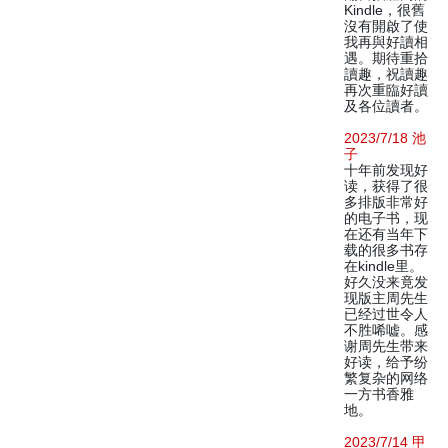
Kindle，很舊
沒有開啟了使
我再與好讀相
遇。期待重拾
讀趣，祝讀趣
再次重臨好讀
及各位讀者。
2023/7/18 池
子
十年前发现好
读，获得了很
多排版非常好
的电子书，现
在还有当年下
载的很多书存
在kindle里。
好久没来竟发
现版主周先生
已经过世令人
不胜唏嘘。感
谢周先生带来
好读，给予纷
繁复杂的网络
一方书香雅
地。
2023/7/14 甲