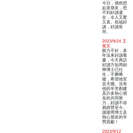
今日，偶然想
起老朋友，想
不到好讀還
在，令人又驚
又喜。祝福好
讀，好讀長
存。
2023/9/24 王
俊文
眼力不好，多
年沒來好讀看
書，今天再訪
好讀方知周劍
輝博士已往
生，不勝唏
噓，希望他安
息天國。沒有
他的辛苦創建
及許多熱心朋
友的共同努
力，好讀不容
易經營至今。
謝謝周博士及
熱心朋友的辛
勞貢獻！
2023/9/12