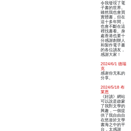
令我發現了電
子書的世界。
雖然我也會買
實體書，但在
這十多年間，
也會不斷在這
裡找書看。身
處香港也要十
分感謝創辦人
和製作電子書
的各位讀友，
感謝大家！
2024/6/1 德瑞
克
感谢你无私的
分享。
2024/5/18 布
莱恩
《好讀》網站
可以說是啟蒙
了我對文學的
興趣，一個提
供了我自由自
在悠遊於文學
書海之中的平
台，太感謝