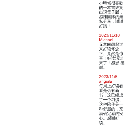
小時候很喜歡
的一本書終於
出現電子版，
感謝團隊的無
私分享，謝謝
好讀！
2023/11/18
Michael
无意间想起过
来好读怀念一
下。竟然是惊
喜！好读活过
来了！感恩 感
谢。
2023/11/5
angsila
每周上好读看
看是否有新
书，这已经成
了一个习惯。
这种陪伴是一
种舒服的，充
满确定感的安
心。感谢好
读。