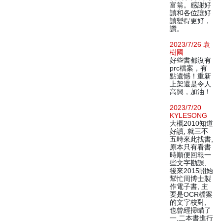
富翁。感謝好
讀和各位讓好
讀變得更好，
讚。
2023/7/26 袁
樹國
好些書都沒有
prc檔案，有
點遺憾！重新
上架還是令人
高興，加油！
2023/7/20
KYLESONG
大概2010知道
好讀, 就三不
五時來此找書,
原本只有看書
時順便回報一
些文字勘誤,
後來2015開始
幫忙周博士製
作電子書, 主
要是OCR檔案
的文字校對,
也曾經掃瞄了
一,二本書進行