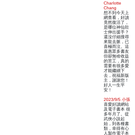
Charlotte
Chang
想不到今天上
網查看，好讀
竟然復活了，
是哪位神仙壯
士伸出援手？
還沒仔細搜尋
來龍去脈，已
喜極而泣。這
嘉惠眾多書友
但卻無啥收益
的苦工，真的
需要有很多愛
才能繼續下
去，祝福新版
主，謝謝您！
好人一生平
安！
2023/9/5 小張
喜愛好讀網站
及電子書本 很
多年月了。從
武俠小說起
始，到各種書
類，幸得有心
人製作電子本