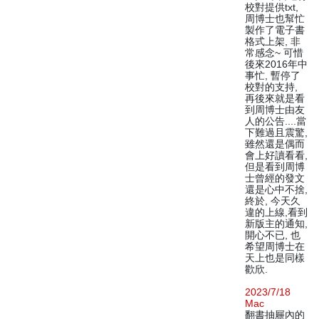
校對提供txt,
周博士也幫忙
製作了電子書
格式上架, 非
常感念~ 可惜
後來2016年中
事忙, 暫停了
校對的支持,
再後來就是看
到周博士由友
人的公告....當
下難過且震驚,
雖然還是偶而
會上好讀看看,
但是看到周博
士曾經的發文
還是心中不捨,
終於, 今天久
違的上線,看到
新版主的通知,
開心不已, 也
希望周博士在
天上也是同樣
歡欣.
2023/7/18
Mac
翻書抽屜內的