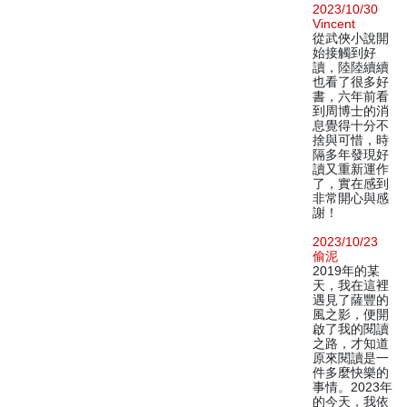
2023/10/30
Vincent
從武俠小說開
始接觸到好
讀，陸陸續續
也看了很多好
書，六年前看
到周博士的消
息覺得十分不
捨與可惜，時
隔多年發現好
讀又重新運作
了，實在感到
非常開心與感
謝！
2023/10/23
偷泥
2019年的某
天，我在這裡
遇見了薩豐的
風之影，便開
啟了我的閱讀
之路，才知道
原來閱讀是一
件多麼快樂的
事情。2023年
的今天，我依