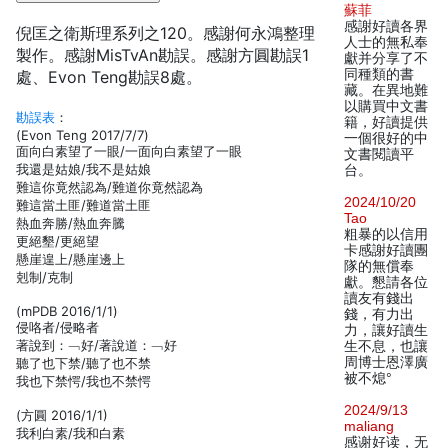
蘇菲
感謝好讀各界
倪匡之衛斯理系列之120。感謝何永鴻整理
人士的無私奉
製作。感謝MisTvAn勘誤。感謝方圓勘誤1
獻并分享了不
同種類的書
處、Evon Teng勘誤8處。
藏。在異地難
以購買中文書
勘誤表
：
籍，好讀提供
(Evon Teng 2017/7/7)
一個很好的中
面向白素望了一眼/一面向白素望了一眼
文書閱讀平
我還是姑娘/我不是姑娘
台。
難這你竟然認為/難道你竟然認為
2024/10/20
難這當土匪/難道當土匪
Tao
熱血奔勝/熱血奔騰
粗暴的以信用
更絕墾/更絕望
卡感謝好讀團
懸崖遑上/懸崖邊上
隊的無償奉
剋制/克制
獻。懇請各位
讀友有錢出
(mPDB 2016/1/1)
錢，有力出
侵咯者/侵略者
力，讓好讀生
著說到：﹁好/著說道：﹁好
生不息，也讓
周博士恩澤廣
聽了也下禁/聽了也不禁
被不熄°
我也下禁愕/我也不禁愕
2024/9/13
(方圓 2016/1/1)
maliang
我利白素/我和白素
感谢好读，无