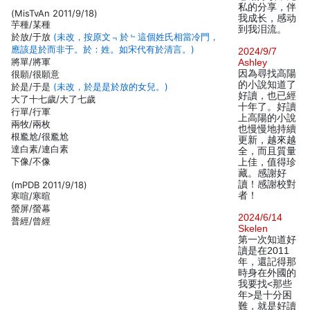
私的分享，伴
(MisTvAn 2011/9/18)
我成长，感动
芋種/某種
到我泪流。
於放/于放
(未改，按原文﹃於﹄這個姓氏相當冷門，
應該是於而非于。於：姓。如宋代有於清言。)
2024/9/7
將單/將軍
Ashley
因為尋找高陽
很願/很願意
的小說知道了
於是/于是
(未改，於是是於放的女兒。)
好讀，也已經
大了十七歲/大了七歲
十年了。好讀
行單/行軍
上高陽的小說
兩牧/兩枚
也慢慢地持續
根尷尬/很尷尬
更新，越來越
達白素/連白素
全，而且質量
下像/不像
上佳，值得珍
藏。感謝好
讀！感謝校對
(mPDB 2011/9/18)
者！
寒喧/寒暄
螢屏/螢幕
2024/6/14
普經/曾經
Skelen
第一次知道好
讀是在2011
年，還記得那
時身在外國的
我要找<那些
年>是十分困
難，就是好讀