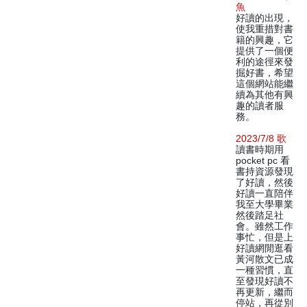
魚
好讀的出現，
使我重措對書
籍的興趣，它
提供了一個便
利的途徑來發
掘好書，希望
這個網站能繼
續為其他有興
趣的讀者服
務。
2023/7/8 歌
讀書時期用
pocket pc 看
書持資源發現
了好讀，然後
好讀一直陪伴
我至大學畢業
然後踏足社
會。雖然工作
事忙，但是上
好讀網閒逛看
黃河散文已成
一種習慣，直
至發現好讀不
再更新，繼而
停站，再從別