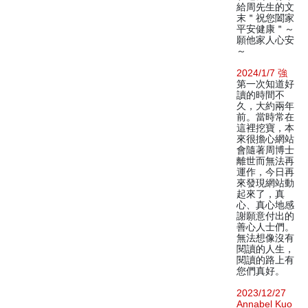
給周先生的文
末＂祝您闔家
平安健康＂～
願他家人心安
～
2024/1/7 強
第一次知道好
讀的時間不
久，大約兩年
前。當時常在
這裡挖寶，本
來很擔心網站
會隨著周博士
離世而無法再
運作，今日再
來發現網站動
起來了，真
心、真心地感
謝願意付出的
善心人士們。
無法想像沒有
閱讀的人生，
閱讀的路上有
您們真好。
2023/12/27
Annabel Kuo