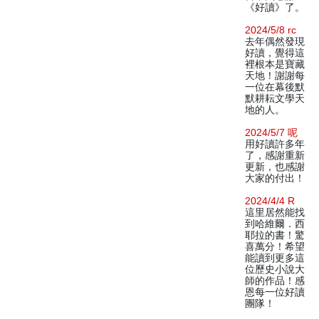
《好讀》了。
2024/5/8 rc
去年偶然發現
好讀，覺得這
裡根本是寶藏
天地！謝謝每
一位在幕後默
默耕耘文學天
地的人。
2024/5/7 呢
用好讀許多年
了，感謝重新
更新，也感謝
大家的付出！
2024/4/4 R
這里居然能找
到哈維爾．西
耶拉的書！驚
喜萬分！希望
能讀到更多這
位歷史小說大
師的作品！感
恩每一位好讀
團隊！