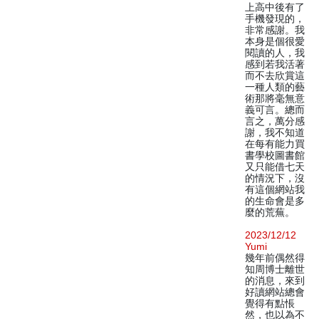
上高中後有了
手機發現的，
非常感謝。我
本身是個很愛
閱讀的人，我
感到若我活著
而不去欣賞這
一種人類的藝
術那將毫無意
義可言。總而
言之，萬分感
謝，我不知道
在每有能力買
書學校圖書館
又只能借七天
的情況下，沒
有這個網站我
的生命會是多
麼的荒蕪。
2023/12/12
Yumi
幾年前偶然得
知周博士離世
的消息，來到
好讀網站總會
覺得有點悵
然，也以為不