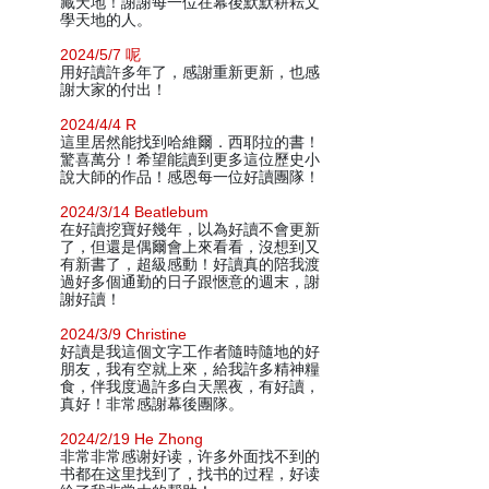
藏天地！謝謝每一位在幕後默默耕耘文
學天地的人。
2024/5/7 呢
用好讀許多年了，感謝重新更新，也感
謝大家的付出！
2024/4/4 R
這里居然能找到哈維爾．西耶拉的書！
驚喜萬分！希望能讀到更多這位歷史小
說大師的作品！感恩每一位好讀團隊！
2024/3/14 Beatlebum
在好讀挖寶好幾年，以為好讀不會更新
了，但還是偶爾會上來看看，沒想到又
有新書了，超級感動！好讀真的陪我渡
過好多個通勤的日子跟愜意的週末，謝
謝好讀！
2024/3/9 Christine
好讀是我這個文字工作者隨時隨地的好
朋友，我有空就上來，給我許多精神糧
食，伴我度過許多白天黑夜，有好讀，
真好！非常感謝幕後團隊。
2024/2/19 He Zhong
非常非常感谢好读，许多外面找不到的
书都在这里找到了，找书的过程，好读