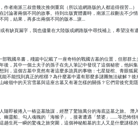
，作者南派三叔曾幾次推倒重寫（所以追網路版的人都追得很苦...）
在討論著兩個不同的故事。待到出版實體書時，南派三叔刪去不少
，結果，再多出兩個不同的版本...淚...
，間或有缺頁漏字，我也儘量在大陸版或網路版中尋找補上，希望沒有
到一部戰國帛書，殘篇中記載了一座奇特的戰國古墓的位置，但那群土
年後，其中一個土夫子的孫子在先人筆記中發現了這個秘密，他糾
想到，這個古墓中竟然有著這麼多詭異的事物：七星疑棺、青眼狐
底能不能找到真正的棺槨？為什麼墓中還有那麼多謎團無法破解？後
山峻嶺中的天宮雪墓與這座古墓又有著怎樣的關係？它們背後究竟
人隨即被捲入一樁盜墓陰謀，經歷了驚險萬分的海底盜墓之旅。 潛
、幽靈船、勾人魂魄的「海猴子」，接著遭遇「禁婆」……等恐怖怪
這趟生死一瞬的驚魂之旅突圍，這個神秘船墓的主人又是什麼謎樣