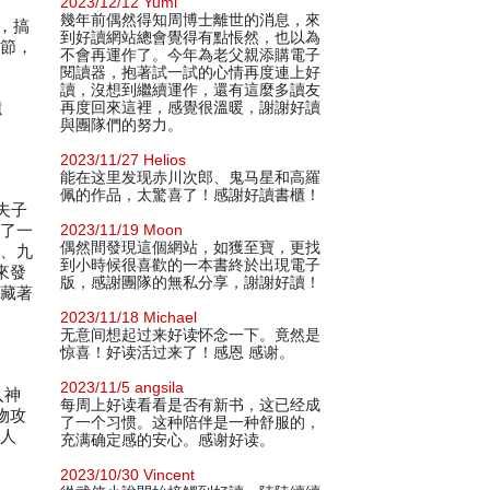
2023/12/12 Yumi
幾年前偶然得知周博士離世的消息，來
，搞
到好讀網站總會覺得有點悵然，也以為
情節，
不會再運作了。今年為老父親添購電子
閱讀器，抱著試一試的心情再度連上好
讀，沒想到繼續運作，還有這麼多讀友
遺
再度回來這裡，感覺很溫暖，謝謝好讀
與團隊們的努力。
2023/11/27 Helios
能在这里发现赤川次郎、鬼马星和高羅
佩的作品，太驚喜了！感謝好讀書櫃！
夫子
集了一
2023/11/19 Moon
偶然間發現這個網站，如獲至寶，更找
屍、九
到小時候很喜歡的一本書終於出現電子
來發
版，感謝團隊的無私分享，謝謝好讀！
隱藏著
2023/11/18 Michael
无意间想起过来好读怀念一下。竟然是
惊喜！好读活过来了！感恩 感谢。
2023/11/5 angsila
入神
每周上好读看看是否有新书，这已经成
物攻
了一个习惯。这种陪伴是一种舒服的，
的人
充满确定感的安心。感谢好读。
2023/10/30 Vincent