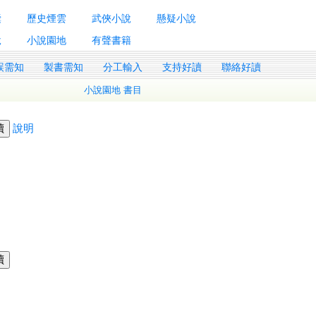
囊
歷史煙雲
武俠小說
懸疑小說
說
小說園地
有聲書籍
誤需知
製書需知
分工輸入
支持好讀
聯絡好讀
小說園地 書目
說明