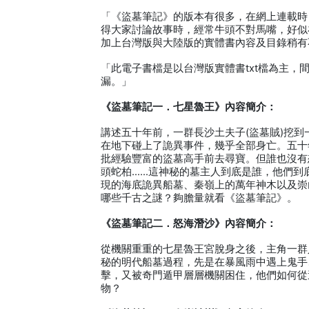
「《盜墓筆記》的版本有很多，在網上連載時
得大家討論故事時，經常牛頭不對馬嘴，好似
加上台灣版與大陸版的實體書內容及目錄稍有不同
「此電子書檔是以台灣版實體書txt檔為主
漏。」
《盜墓筆記一．七星魯王》內容簡介：
講述五十年前，一群長沙土夫子(盜墓賊)挖
在地下碰上了詭異事件，幾乎全部身亡。五十
批經驗豐富的盜墓高手前去尋寶。但誰也沒有
頭蛇柏……這神秘的墓主人到底是誰，他們到
現的海底詭異船墓、秦嶺上的萬年神木以及崇
哪些千古之謎？夠膽量就看《盜墓筆記》。
《盜墓筆記二．怒海潛沙》內容簡介：
從機關重重的七星魯王宮脫身之後，主角一群
秘的明代船墓過程，先是在暴風雨中遇上鬼手
擊，又被奇門遁甲層層機關困住，他們如何從
物？