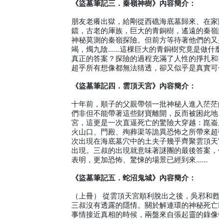
《盜墓筆記三．秦嶺神樹》內容簡介：
朋友老癢出獄，給剛從西礁海底墓歸來、在家
鐺，古老的厙族，巨大的青銅樹，遙遠的秦嶺
神秘莫測的秦嶺探險。但前方等待著他們的又
竭，燭九陰……這棵巨大的青銅樹究竟是做什
真正的答案？探險的過程充滿了人性的掙扎和
超乎所有想像都無法猜透，卻又似乎是真實可
《盜墓筆記四．雲頂天宮》內容簡介：
十年前，順子的父親帶領一批神秘人進入茫茫
們非但不能帶著這些財寶離開，反而被困此地
宮，這更是一次直逼死亡的驚險大穿越：崑崙
火山口、門殿、殉葬渠等詭異恐怖之所帶來超
次出現在海底墓穴中的土夫子幾乎齊聚雲頂天
出現。三叔的出現就意味著謎團的最後答案，
表明，更加恐怖、驚悚的場景已經到來……
《盜墓筆記五．蛇沼鬼城》內容簡介：
（上冊） 從雲頂天宮順利脫出之後，吳邪和
三叔沒有透露的隱情。關於解連環的神秘死亡
事情接近真相的時候，兩盤來自張起靈的錄像