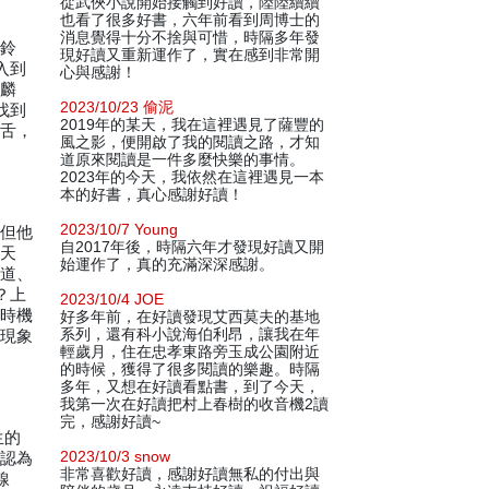
從武俠小說開始接觸到好讀，陸陸續續
也看了很多好書，六年前看到周博士的
消息覺得十分不捨與可惜，時隔多年發
角鈴
現好讀又重新運作了，實在感到非常開
入到
心與感謝！
麒麟
2023/10/23 偷泥
找到
2019年的某天，我在這裡遇見了薩豐的
結舌，
風之影，便開啟了我的閱讀之路，才知
道原來閱讀是一件多麼快樂的事情。
2023年的今天，我依然在這裡遇見一本
本的好書，真心感謝好讀！
2023/10/7 Young
，但他
自2017年後，時隔六年才發現好讀又開
頂天
始運作了，真的充滿深深感謝。
排道、
？上
2023/10/4 JOE
的時機
好多年前，在好讀發現艾西莫夫的基地
系列，還有科小說海伯利昂，讓我在年
的現象
輕歲月，住在忠孝東路旁玉成公園附近
的時候，獲得了很多閱讀的樂趣。時隔
多年，又想在好讀看點書，到了今天，
我第一次在好讀把村上春樹的收音機2讀
完，感謝好讀~
生的
2023/10/3 snow
邪認為
非常喜歡好讀，感謝好讀無私的付出與
線