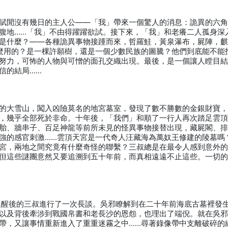
賦閒沒有幾日的主人公——「我」帶來一個驚人的消息：詭異的六
腹地……「我」不由得躍躍欲試。接下來，「我」和老癢二人孤身深
是什麼？——各種詭異事物接踵而來，哲羅鮭，黃泉瀑布，屍陣，
麼用的？是一棵許願樹，還是一個少數民族的圖騰？他們到底能不能
努力，可怖的人物與可憎的面孔交織出現。最後，是一個讓人瞠目
信的結局……
的大雪山，闖入凶險莫名的地宮墓室，發現了數不勝數的金銀財寶
，幾乎全部死於非命。十年後，「我們」和順了一行人再次踏足雲
胎、牆串子、百足神龍等前所未見的怪異事物接替出現，藏屍閣、
強的感官刺激……雲頂天宮是一代奇人汪藏海為萬奴王修建的陵墓嗎
宮，兩地之間究竟有什麼奇怪的聯繫？三叔總是在最令人感到意外
但這些謎團意然又要追溯到五十年前，而真相遠遠不止這些。一切
甦醒後的三叔進行了一次長談。吳邪瞭解到在二十年前海底古墓裡發
以及背後牽涉到戰國帛書和老長沙的恩怨，也理出了端倪。就在吳
帶，又讓事情重新進入了重重迷霧之中……尋著錄像帶中支離破碎的