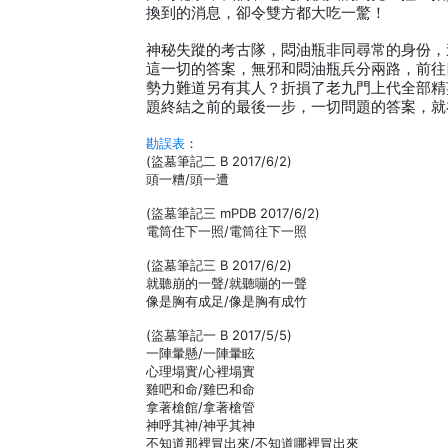
換到的消息，卻令雙方都大吃一驚！
神秘失蹤的考古隊，悶油瓶非同尋常的身份，
這一切的答案，無邪和悶油瓶兵分兩路，前往
勢力難道另有其人？折損了老九門上代全部精
題終結之前的最後一步，一切問題的答案，就
勘誤表
：
(盜墓筆記二 B 2017/6/2)
頭一糟/頭一遭
(盜墓筆記三 mPDB 2017/6/2)
電筒住下一照/電筒往下一照
(盜墓筆記三 B 2017/6/2)
就聽崩的一聲/就聽嘣的一聲
像是胸有成足/像是胸有成竹
(盜墓筆記一 B 2017/5/5)
一陣暈懸/一陣暈眩
心理塌實/心裡塌實
雞吧和命/雞巴和命
拿著槍館/拿著槍管
神呼其神/神乎其神
不知道那裡冒出來/不知道哪裡冒出來