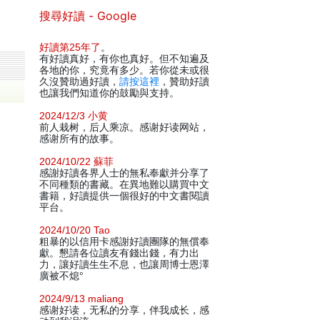
搜尋好讀 - Google
好讀第25年了
。
有好讀真好，有你也真好。但不知遍及
各地的你，究竟有多少。若你從未或很
久沒贊助過好讀，
請按這裡
，贊助好讀
也讓我們知道你的鼓勵與支持。
2024/12/3 小黄
前人栽树，后人乘凉。感谢好读网站，
感谢所有的故事。
2024/10/22 蘇菲
感謝好讀各界人士的無私奉獻并分享了
不同種類的書藏。在異地難以購買中文
書籍，好讀提供一個很好的中文書閱讀
平台。
2024/10/20 Tao
粗暴的以信用卡感謝好讀團隊的無償奉
獻。懇請各位讀友有錢出錢，有力出
力，讓好讀生生不息，也讓周博士恩澤
廣被不熄°
2024/9/13 maliang
感谢好读，无私的分享，伴我成长，感