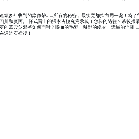
連續多年收到的錄像帶……所有的秘密，最後竟都指向同一處！為了
四川和廣西。 樣式雷上的張家古樓究竟承載了怎樣的過往？幕後操
英的墓穴吳邪將如何面對？嗜血的毛髮、移動的鐵衣、詭異的浮雕…
在這道石壁後！