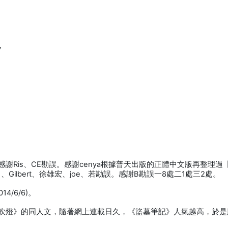
7
感謝Ris、CE勘誤。感謝cenya根據普天出版的正體中文版再整理過
日、Gilbert、徐雄宏、joe、若勘誤。感謝B勘誤一8處二1處三2處。
/6/6)。
《鬼吹燈》的同人文，隨著網上連載日久，《盜墓筆記》人氣越高，於是