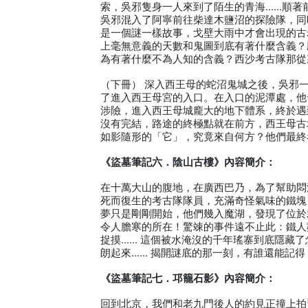
索，吳邪隻身一人來到了陌生的青海……順著
吳邪混入了阿寧前往柴達木鹽沼的探險隊，同
是一個謎一樣故事，戈壁大雨中才會出現的古
上毫無意義的天數和鬼圖到底有著什麼含義？
為有著什麼不為人知的含義？西沙考古隊那從
（下冊） 深入西王母的蛇沼鬼城之後，吳邪
了進入西王母宮的入口。在入口的泥潭處，他
涉險，進入西王母城龐大的地下體系，終於遇
沒有完結，路途的終極點就在前方，西王母古
如影隨形的「它」，究竟來自何方？他們最終
《盜墓筆記六．陰山古樓》內容簡介：
在十萬大山的腹地，在廣西巴乃，為了幫助悶
死而復生的考古隊隊員，充滿奇怪氣味的鐵塊
夢只是剛剛開始，他們幾入魔湖，發現了位於
令人膽寒的所在！驚竦的事件遠不止此：鐵人
捉摸…… 這個被水淹沒的千年瑤寨到底隱藏
朗起來…… 揭開謎底的那一刻，有誰還能記
《盜墓筆記七．邛籠石影》內容簡介：
回到北京，我們和老九門後人的約見正撞上拍