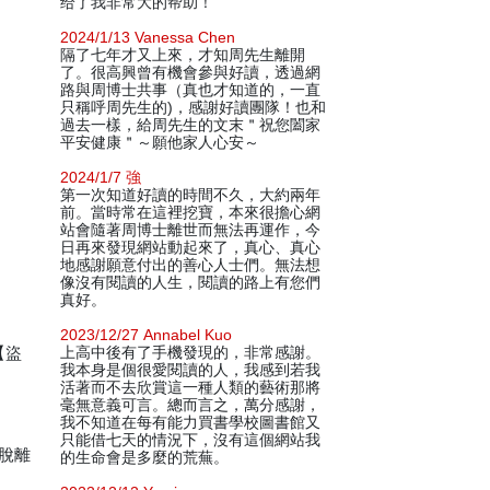
给了我非常大的帮助！
2024/1/13 Vanessa Chen
隔了七年才又上來，才知周先生離開
了。很高興曾有機會參與好讀，透過網
路與周博士共事（真也才知道的，一直
只稱呼周先生的)，感謝好讀團隊！也和
過去一樣，給周先生的文末＂祝您闔家
平安健康＂～願他家人心安～
2024/1/7 強
第一次知道好讀的時間不久，大約兩年
前。當時常在這裡挖寶，本來很擔心網
站會隨著周博士離世而無法再運作，今
日再來發現網站動起來了，真心、真心
地感謝願意付出的善心人士們。無法想
像沒有閱讀的人生，閱讀的路上有您們
真好。
2023/12/27 Annabel Kuo
【盜
上高中後有了手機發現的，非常感謝。
我本身是個很愛閱讀的人，我感到若我
活著而不去欣賞這一種人類的藝術那將
毫無意義可言。總而言之，萬分感謝，
我不知道在每有能力買書學校圖書館又
只能借七天的情況下，沒有這個網站我
脫離
的生命會是多麼的荒蕪。