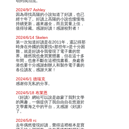
动到我泪流。
2024/9/7 Ashley
因為尋找高陽的小說知道了好讀，也已
經十年了。好讀上高陽的小說也慢慢地
持續更新，越來越全，而且質量上佳，
值得珍藏。感謝好讀！感謝校對者！
2024/6/14 Skelen
第一次知道好讀是在2011年，還記得那
時身在外國的我要找<那些年>是十分困
難，就是好讀令我發現了電子書的世
界。雖然我也會買實體書，但在這十多
年間，也會不斷在這裡找書看。身處香
港也要十分感謝創辦人和製作電子書的
各位讀友，感謝大家！
2024/6/1 德瑞克
感谢你无私的分享。
2024/5/18 布莱恩
《好讀》網站可以說是啟蒙了我對文學
的興趣，一個提供了我自由自在悠遊於
文學書海之中的平台，太感謝《好讀》
了。
2024/5/8 rc
去年偶然發現好讀，覺得這裡根本是寶