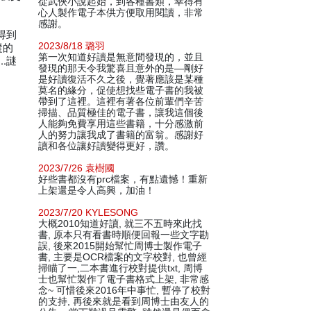
從武俠小說起始，到各種書類，幸得有
心人製作電子本供方便取用閱讀，非常
感謝。
得到
2023/8/18 璐羽
縱的
第一次知道好讀是無意間發現的，並且
…謎
發現的那天令我驚喜且意外的是—剛好
是好讀復活不久之後，覺著應該是某種
莫名的緣分，促使想找些電子書的我被
帶到了這裡。這裡有著各位前輩們辛苦
掃描、品質極佳的電子書，讓我這個後
人能夠免費享用這些書籍，十分感激前
人的努力讓我成了書籍的富翁。感謝好
讀和各位讓好讀變得更好，讚。
2023/7/26 袁樹國
好些書都沒有prc檔案，有點遺憾！重新
上架還是令人高興，加油！
2023/7/20 KYLESONG
大概2010知道好讀, 就三不五時來此找
書, 原本只有看書時順便回報一些文字勘
誤, 後來2015開始幫忙周博士製作電子
書, 主要是OCR檔案的文字校對, 也曾經
掃瞄了一,二本書進行校對提供txt, 周博
士也幫忙製作了電子書格式上架, 非常感
念~ 可惜後來2016年中事忙, 暫停了校對
的支持, 再後來就是看到周博士由友人的