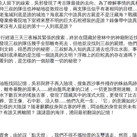
前人留下的線索，吳邪發現了考古隊最後的去向。為了瞭解事情的真
時三叔的隊伍也神秘地從敦煌出發，兩支隊伍似乎有著相同的目標…
老鬼城到底是誰的城池？海底墓穴中詭異的古屍是不是汪藏海？戰
廢棄療養院地下室裡來歷不明的巨大石棺裡裝的是誰？錄像帶中詭
來沒有人提起的第十一人到底是誰？
一行經過三天三夜極其緊張的搜索，終於在隱藏於密林中的神廟附近
發現三叔的隊伍幾乎全部離奇死去，但他並沒找到三叔的屍體。他
到文錦，得悉西沙的秘密，三叔鮮為人知的真正過去也浮出水面。
城到底承載的是怎樣一個詭異的文明？浮雕上的巨蛇真的存在過嗎
看到的，是怎樣的一個顛覆一切的秘密？
油瓶找回記憶，吳邪與胖子再入險境，搜集西沙事件殘存的蛛絲馬
，離奇暴斃的當事人……經由盤馬老爹的口述，一切更加撲朔迷離。
水下數百米的瑤族古寨，發現了隱藏其中的漢式大院，更發現了比
葬、雷王像、石中影、活人祭……他們九死一生，「它」的意圖如此
了怎樣的大陰謀？隨著麒麟紋身與古寨的呼應，悶油瓶的身世前所未有
得？有誰又將離開？ 讓謎題的海洋，湧回最初翻滾的記憶！
賣會，由於誤「點天燈」，我們不得不攜拍賣的玉璽逃走。然而，