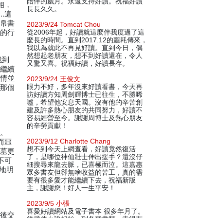
陪伴的歲月。永遠支持好讀。祝福好讀
相，
長長久久。
…這
國帛書
2023/9/24 Tomcat Chou
異的行
從2006年起，好讀就這麼伴我度過了這
麼長的時間。直到2017.12的噩耗傳來，
我以為就此不再見好讀。直到今日，偶
然想起老朋友，想不到好讀還在，令人
找到
又驚又喜。祝福好讀，好讀長存。
們繼續
事情並
2023/9/24 王俊文
眼力不好，多年沒來好讀看書，今天再
？那個
訪好讀方知周劍輝博士已往生，不勝唏
噓，希望他安息天國。沒有他的辛苦創
建及許多熱心朋友的共同努力，好讀不
容易經營至今。謝謝周博士及熱心朋友
的辛勞貢獻！
跡。
2023/9/12 Charlotte Chang
而噩
想不到今天上網查看，好讀竟然復活
古墓更
了，是哪位神仙壯士伸出援手？還沒仔
不可
細搜尋來龍去脈，已喜極而泣。這嘉惠
地明
眾多書友但卻無啥收益的苦工，真的需
要有很多愛才能繼續下去，祝福新版
主，謝謝您！好人一生平安！
2023/9/5 小張
喜愛好讀網站及電子書本 很多年月了。
隨後交