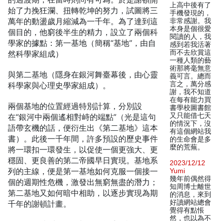
上高中後有了
始了力挽狂瀾、扭轉乾坤的努力，試圖將三
手機發現的，
萬年的動盪歲月縮減為一千年。為了達到這
非常感謝。我
本身是個很愛
個目的，他窮後半生的精力，設立了兩個科
閱讀的人，我
學家的據點：第一基地（簡稱“基地”，由自
感到若我活著
而不去欣賞這
然科學家組成）
一種人類的藝
術那將毫無意
與第二基地（隱身在銀河舞臺幕後，由心靈
義可言。總而
言之，萬分感
科學家與心理史學家組成）。
謝，我不知道
在每有能力買
兩個基地的位置經過特別計算，分別設
書學校圖書館
又只能借七天
在“銀河中兩個遙相對峙的端點”（光是這句
的情況下，沒
語帶玄機的話，便衍生出《第二基地》這本
有這個網站我
書）。此後一千年間，許多預設的歷史事件
的生命會是多
麼的荒蕪。
將一環扣一環發生，以促使一個更強大、更
穩固、更良善的第二帝國早日實現。基地系
2023/12/12
列的主線，便是第一基地如何克服一個接一
Yumi
幾年前偶然得
個的週期性危機，激發出無窮無盡的潛力；
知周博士離世
第二基地又如何暗中相助，以逐步實現為期
的消息，來到
好讀網站總會
千年的謝頓計畫。
覺得有點悵
然，也以為不