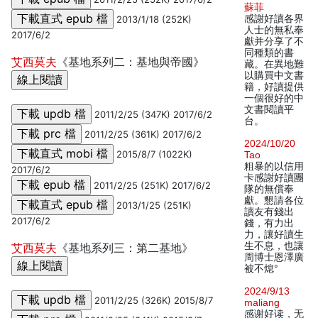
蘇菲
感謝好讀各界
2013/1/18 (252K)
人士的無私奉
2017/6/2
獻并分享了不
同種類的書
艾西莫夫
《基地系列二：基地與帝國》
藏。在異地難
以購買中文書
籍，好讀提供
一個很好的中
文書閱讀平
2011/2/25 (347K) 2017/6/2
台。
2011/2/25 (361K) 2017/6/2
2024/10/20
2015/8/7 (1022K)
Tao
粗暴的以信用
2017/6/2
卡感謝好讀團
2011/2/25 (251K) 2017/6/2
隊的無償奉
獻。懇請各位
2013/1/25 (251K)
讀友有錢出
2017/6/2
錢，有力出
力，讓好讀生
生不息，也讓
艾西莫夫
《基地系列三：第二基地》
周博士恩澤廣
被不熄°
2024/9/13
2011/2/25 (326K) 2015/8/7
maliang
感谢好读，无