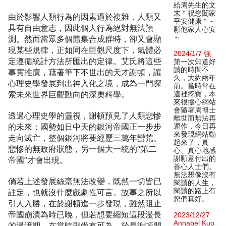
給周先生的文
末＂祝您闔家
由於影響人類行為的因素過於複雜，人類又
平安健康＂～
具有自由意志，因此個人行為絕對無法預
願他家人心安
～
測。然而當眾多個體集合成群時，卻又會顯
現某些規律，正如同在巨觀尺度下，氣體必
2024/1/7 強
定遵循統計方法所匯出的定律。艾氏將這些
第一次知道好
讀的時間不
事實推廣，藉著筆下不世出的天才謝頓，讓
久，大約兩年
心理史學發展到出神入化之境，成為一門探
前。當時常在
索未來世界巨觀動向的深奧科學。
這裡挖寶，本
來很擔心網站
會隨著周博士
透過心理史學的靈視，謝頓預見了人類悲慘
離世而無法再
的未來：國勢如日中天的銀河帝國正一步步
運作，今日再
來發現網站動
走向滅亡，整個銀河將要經歷三萬年蠻荒、
起來了，真
悲慘的無政府狀態，另一個大一統的“第二
心、真心地感
謝願意付出的
帝國”才會出現。
善心人士們。
無法想像沒有
倘若上述發展絲毫無法改變，既然一切皆已
閱讀的人生，
閱讀的路上有
註定，也就沒什麼戲劇性可言。故事之所以
您們真好。
引人入勝，在於謝頓進一步發現，雖然阻止
帝國崩潰為時已晚，但若想要縮短這段漫長
2023/12/27
Annabel Kuo
的過渡期，在當時則尚有可為。於是謝頓開