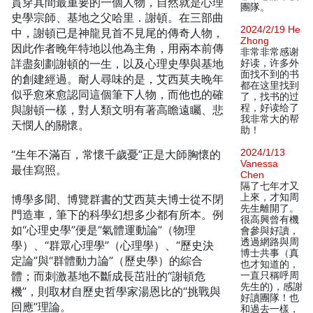
貫穿其間最重要的一個人物，自然就是心理
團隊。
史學宗師、基地之父哈里．謝頓。在三部曲
2024/2/19 He
中，謝頓已是神龍見首不見尾的傳奇人物，
Zhong
因此作者晚年特地以他為主角，用兩本前傳
非常非常感谢
詳盡刻劃謝頓的一生，以及心理史學與基地
好读，许多外
面找不到的书
的創建經過。耐人尋味的是，艾西莫夫晚年
都在这里找到
似乎愈來愈認同這個筆下人物，而他也的確
了，找书的过
程，好读给了
與謝頓一樣，對人類文明有著高瞻遠矚、悲
我非常大的帮
天憫人的關懷。
助！
2024/1/13
“生年不滿百，常懷千歲憂”正是大師胸懷的
Vanessa
最佳寫照。
Chen
隔了七年才又
上來，才知周
博學多聞、博覽群書的艾西莫夫博士從不閉
先生離開了。
門造車，筆下的科學幻想多少都有所本。例
很高興曾有機
如“心理史學”便是“氣體運動論”（物理
會參與好讀，
透過網路與周
學）、“群眾心理學”（心理學）、“歷史決
博士共事（真
定論”與“群體動力論”（歷史學）的綜合
也才知道的，
體；而刺激基地不斷成長茁壯的“謝頓危
一直只稱呼周
先生的)，感謝
機”，則取材自歷史哲學家湯恩比的“挑戰與
好讀團隊！也
回應”理論。
和過去一樣，