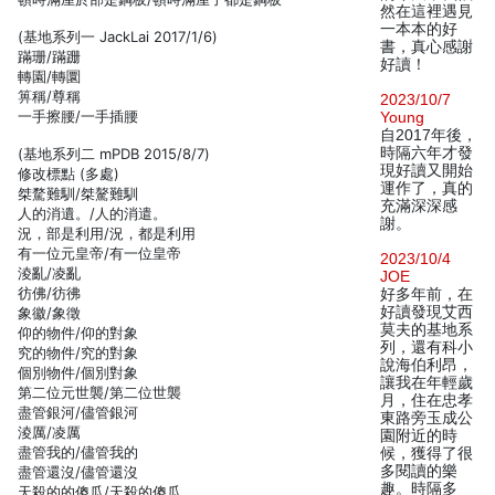
然在這裡遇見
一本本的好
(基地系列一 JackLai 2017/1/6)
書，真心感謝
蹣珊/蹣跚
好讀！
轉園/轉圜
箅稱/尊稱
2023/10/7
一手擦腰/一手插腰
Young
自2017年後，
時隔六年才發
(基地系列二 mPDB 2015/8/7)
現好讀又開始
修改標點 (多處)
運作了，真的
桀騖難馴/桀驁難馴
充滿深深感
人的消遺。/人的消遣。
謝。
況，部是利用/況，都是利用
有一位元皇帝/有一位皇帝
2023/10/4
淩亂/凌亂
JOE
彷佛/彷彿
好多年前，在
好讀發現艾西
象徽/象徵
莫夫的基地系
仰的物件/仰的對象
列，還有科小
究的物件/究的對象
說海伯利昂，
個別物件/個別對象
讓我在年輕歲
第二位元世襲/第二位世襲
月，住在忠孝
盡管銀河/儘管銀河
東路旁玉成公
淩厲/凌厲
園附近的時
盡管我的/儘管我的
候，獲得了很
多閱讀的樂
盡管還沒/儘管還沒
趣。時隔多
天殺的的傻瓜/天殺的傻瓜