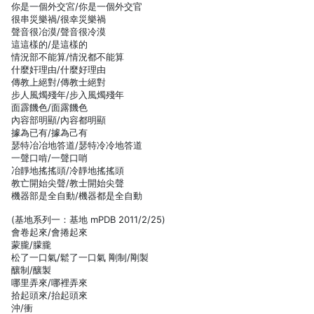
你是一個外交宮/你是一個外交官
很串災樂禍/很幸災樂禍
聲音很冶漠/聲音很冷漠
這這樣的/是這樣的
情況部不能算/情況都不能算
什麼奸理由/什麼好理由
傳教上絕對/傳教士絕對
步人風燭殘年/步入風燭殘年
面霹饑色/面露饑色
內容部明顯/內容都明顯
據為已有/據為己有
瑟特冶冶地答道/瑟特冷冷地答道
一聲口啃/一聲口哨
冶靜地搖搖頭/冷靜地搖搖頭
教亡開始尖聲/教士開始尖聲
機器部是全自動/機器都是全自動
(基地系列一：基地 mPDB 2011/2/25)
會卷起來/會捲起來
蒙朧/朦朧
松了一口氣/鬆了一口氣 剛制/剛製
釀制/釀製
哪里弄來/哪裡弄來
拾起頭來/抬起頭來
沖/衝