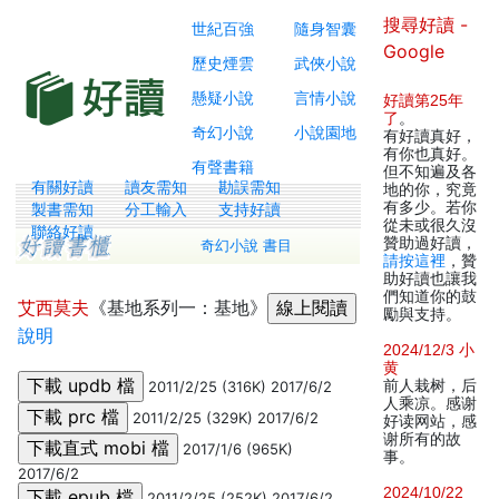
搜尋好讀 -
世紀百強
隨身智囊
Google
歷史煙雲
武俠小說
懸疑小說
言情小說
好讀第25年
了
。
奇幻小說
小說園地
有好讀真好，
有你也真好。
有聲書籍
但不知遍及各
有關好讀
讀友需知
勘誤需知
地的你，究竟
有多少。若你
製書需知
分工輸入
支持好讀
從未或很久沒
聯絡好讀
贊助過好讀，
奇幻小說 書目
請按這裡
，贊
助好讀也讓我
們知道你的鼓
艾西莫夫
《基地系列一：基地》
勵與支持。
說明
2024/12/3 小
黄
前人栽树，后
2011/2/25 (316K) 2017/6/2
人乘凉。感谢
2011/2/25 (329K) 2017/6/2
好读网站，感
谢所有的故
2017/1/6 (965K)
事。
2017/6/2
2024/10/22
2011/2/25 (252K) 2017/6/2