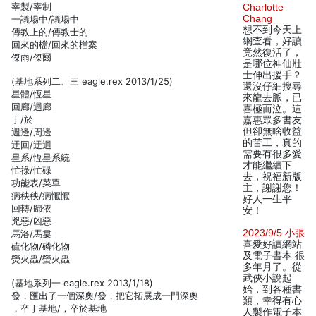
宰製/宰制
Charlotte
Chang
一議場中/議場中
想不到今天上
傳教上的/傳教士的
網查看，好讀
回來的檔/回來的檔案
竟然復活了，
傑雨/傑爾
是哪位神仙壯
士伸出援手？
(基地系列二、三 eagle.rex 2013/1/25)
還沒仔細搜尋
星體/恆星
來龍去脈，已
回廊/迴廊
喜極而泣。這
于/於
嘉惠眾多書友
但卻無啥收益
週邊/周邊
的苦工，真的
迂回/迂迴
需要有很多愛
星系/恆星系統
才能繼續下
忙祿/忙碌
去，祝福新版
功能表/菜單
主，謝謝您！
病秧秧/病懨懨
好人一生平
回轉/歸依
安！
兇惡/凶惡
2023/9/5 小張
馬洛/馬婁
喜愛好讀網站
硫化物/磷化物
及電子書本 很
熒火蟲/螢火蟲
多年月了。從
武俠小說起
(基地系列一 eagle.rex 2013/1/18)
始，到各種書
發，匯出了一個深奧/發，把它拓展成一門深奧
類，幸得有心
，卒于基地/，卒於基地
人製作電子本