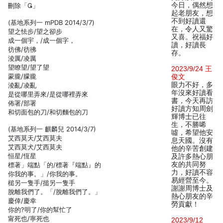
今日，偶然想
刪除「」
起老朋友，想
不到好讀還
(基地系列一 mPDB 2014/3/7)
在，令人又驚
望之怯步/望之卻步
又喜。祝福好
成一個宇，/成一個字，
讀，好讀長
彷佛/彷彿
存。
淩厲/凌厲
望瞭望/望了望
2023/9/24 王
蒙朧/朦朧
俊文
眼力不好，多
淩亂/凌亂
年沒來好讀看
是從哪里弄來/是從哪裡弄來
書，今天再訪
佈署/部署
好讀方知周劍
和切面包的刀/和切麵包的刀
輝博士已往
生，不勝唏
(基地系列一 麒麟兒 2014/3/7)
噓，希望他安
艾西莫天/艾西莫夫
息天國。沒有
艾西莫犬/艾西莫夫
他的辛苦創建
恒星/恆星
及許多熱心朋
友的共同努
標著」端點「的/標著『端點』的
力，好讀不容
你我的事。」/你我的事。
易經營至今。
槌另一隻手/搥另一隻手
謝謝周博士及
脫離我們了。「/脫離我們了。」
熱心朋友的辛
慶倖/慶幸
勞貢獻！
你的?明了/你的幫忙了
甯死也/寧死也
2023/9/12