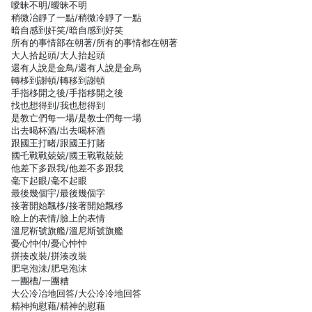
噯昧不明/曖昧不明
稍微冶靜了一點/稍微冷靜了一點
暗自感到奸笑/暗自感到好笑
所有的事情部在朝著/所有的事情都在朝著
大人拾起頭/大人抬起頭
還有人說是金鳥/還有人說是金烏
轉栘到謝頓/轉移到謝頓
手指栘開之後/手指移開之後
找也想得到/我也想得到
是教亡們每一場/是教士們每一場
出去暍杯酒/出去喝杯酒
跟國王打睹/跟國王打賭
國乇戰戰兢兢/國王戰戰兢兢
他差下多跟我/他差不多跟我
毫下起眼/毫不起眼
最後幾個宇/最後幾個字
接著開始飄栘/接著開始飄移
瞼上的表情/臉上的表情
溫尼靳號旗艦/溫尼斯號旗艦
憂心忡仲/憂心忡忡
拼揍改裝/拼湊改裝
肥皂泡沬/肥皂泡沫
一團槽/一團糟
大公冷冶地回答/大公冷冷地回答
精神拘慰藉/精神的慰藉