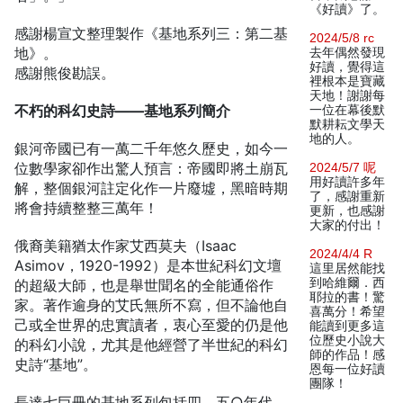
《好讀》了。
感謝楊宣文整理製作《基地系列三：第二基
2024/5/8 rc
地》。
去年偶然發現
好讀，覺得這
感謝熊俊勘誤。
裡根本是寶藏
天地！謝謝每
不朽的科幻史詩——基地系列簡介
一位在幕後默
默耕耘文學天
地的人。
銀河帝國已有一萬二千年悠久歷史，如今一
位數學家卻作出驚人預言：帝國即將土崩瓦
2024/5/7 呢
用好讀許多年
解，整個銀河註定化作一片廢墟，黑暗時期
了，感謝重新
將會持續整整三萬年！
更新，也感謝
大家的付出！
俄裔美籍猶太作家艾西莫夫（Isaac
2024/4/4 R
Asimov，1920-1992）是本世紀科幻文壇
這里居然能找
到哈維爾．西
的超級大師，也是舉世聞名的全能通俗作
耶拉的書！驚
家。著作逾身的艾氏無所不寫，但不論他自
喜萬分！希望
己或全世界的忠實讀者，衷心至愛的仍是他
能讀到更多這
位歷史小說大
的科幻小說，尤其是他經營了半世紀的科幻
師的作品！感
史詩“基地”。
恩每一位好讀
團隊！
長達七巨冊的基地系列包括四、五○年代