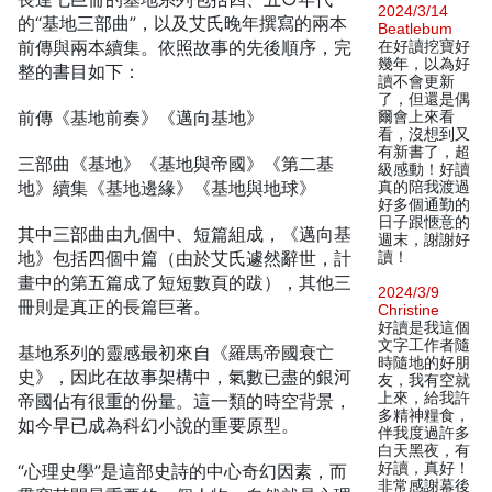
2024/3/14
的“基地三部曲”，以及艾氏晚年撰寫的兩本
Beatlebum
前傳與兩本續集。依照故事的先後順序，完
在好讀挖寶好
幾年，以為好
整的書目如下：
讀不會更新
了，但還是偶
前傳《基地前奏》《邁向基地》
爾會上來看
看，沒想到又
有新書了，超
三部曲《基地》《基地與帝國》《第二基
級感動！好讀
地》續集《基地邊緣》《基地與地球》
真的陪我渡過
好多個通勤的
日子跟愜意的
其中三部曲由九個中、短篇組成，《邁向基
週末，謝謝好
地》包括四個中篇（由於艾氏遽然辭世，計
讀！
畫中的第五篇成了短短數頁的跋），其他三
2024/3/9
冊則是真正的長篇巨著。
Christine
好讀是我這個
文字工作者隨
基地系列的靈感最初來自《羅馬帝國衰亡
時隨地的好朋
史》，因此在故事架構中，氣數已盡的銀河
友，我有空就
上來，給我許
帝國佔有很重的份量。這一類的時空背景，
多精神糧食，
如今早已成為科幻小說的重要原型。
伴我度過許多
白天黑夜，有
好讀，真好！
“心理史學”是這部史詩的中心奇幻因素，而
非常感謝幕後