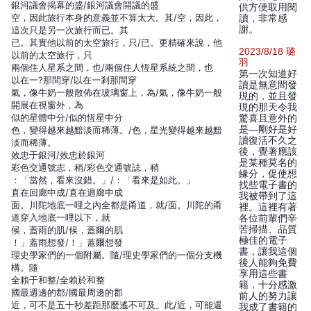
銀河議會揭幕的盛/銀河議會開議的盛
供方便取用閱
空，因此旅行本身的意義並不算太大。其/空，因此，
讀，非常感
謝。
這次只是另一次旅行而已。其
已。其實他以前的太空旅行，只/已。更精確來說，他
2023/8/18 璐
以前的太空旅行，只
羽
兩個住人星系之間，也/兩個住人恆星系統之間，也
第一次知道好
以在一?那間穿/以在一剎那間穿
讀是無意間發
氣，像牛奶一般散佈在玻璃窗上，為/氣，像牛奶一般
現的，並且發
開展在視窗外，為
現的那天令我
似的星體中分/似的恆星中分
驚喜且意外的
是—剛好是好
色，變得越來越黯淡而稀薄。/色，星光變得越來越黯
讀復活不久之
淡而稀薄。
後，覺著應該
效忠于銀河/效忠於銀河
是某種莫名的
彩色交通號志，稍/彩色交通號誌，稍
緣分，促使想
：「當然，看來沒錯。」/：「看來是如此。」
找些電子書的
直在回廊中成/直在迴廊中成
我被帶到了這
面。川陀地底一哩之內全都是甬道，就/面。川陀的甬
裡。這裡有著
道穿入地底一哩以下，就
各位前輩們辛
苦掃描、品質
候，蓋雨的肌/候，蓋爾的肌
極佳的電子
！」蓋雨想發/！」蓋爾想發
書，讓我這個
理史學家們的一個附屬。隨/理史學家們的一個分支機
後人能夠免費
構。隨
享用這些書
全賴于和整/全賴於和整
籍，十分感激
國最週邊的郡/國最周邊的郡
前人的努力讓
近，可不是五十秒差距那麼遙不可及。此/近，可能還
我成了書籍的