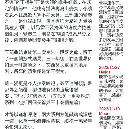
不過“奇正相生”正是大師的拿手好戲，在既
會再運作了。
今年為老父親
定的情節中，他總有辦法再寫出變奏，令讀
添購電子閱讀
者忍不住感歎人算不如天算。三部曲的變奏
器，抱著試一
之一，是無端出現一個具有強大精神力量的
試的心情再度
連上好讀，沒
異種人“騾”，以迅雷不及掩耳的速度席捲整
想到繼續運
個銀河；變奏二，則是在“騾亂”成為歷史之
作，還有這麼
後，兩個基地間竟發生了鬩牆之戰！
多讀友再度回
來這裡，感覺
很溫暖，謝謝
三部曲結束於第二變奏告一段落之處，留下
好讀與團隊們
了一個開放式結局。三十年後，在全世界科
的努力。
幻迷千呼萬喚之下，艾西莫夫重拾基地系
2023/11/27
列，所寫的續集便是第三變奏。
Helios
能在这里发现
赤川次郎、鬼
這一變更是令人拍案叫絕，甚至連謝頓計畫
马星和高羅佩
都為之顛覆！卻也唯有經由這最後變
的作品，太驚
喜了！感謝好
奏，“基地”與“機器人”（艾氏另一重要科幻
讀書櫃！
系列，包括四個長篇與三十幾個短篇）
2023/11/19
Moon
才得以遙相呼應，兩大系列方能融鑄成渾然
偶然間發現這
一體，化為一部俯仰兩萬載、縱橫十萬光年
個網站，如獲
的銀河未來史。
至寶，更找到