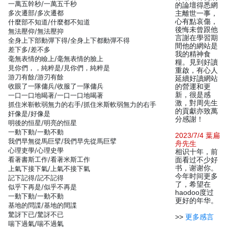
一萬五幹秒/一萬五千秒
的論壇得悉網
多次遷部/多次遷都
主離世一事，
心有點哀傷，
什麼部不知道/什麼都不知道
後悔未曾跟他
無法壓仰/無法壓抑
言謝在學習期
全身上下部動彈下得/全身上下都動彈不得
間他的網站是
差下多/差不多
我的精神食
毫無表情的瞼上/毫無表情的臉上
糧。見到好讀
見你們，，純粹是/見你們，純粹是
重啟，有心人
游刀有餘/游刃有餘
延續好讀網站
收眼了一隊傭兵/收服了一隊傭兵
的營運和更
新，很是感
一口一口地暍著/一口一口地喝著
激，對周先生
抓住米靳軟弱無力的右手/抓住米斯軟弱無力的右手
的貢獻亦致萬
奸像是/好像是
分感謝！
明後的恒星/明亮的恒星
一動下動/一動不動
2023/7/4 葉扁
我們早無從馬巨擘/我們早先從馬巨擘
舟先生
心理吏學/心理史學
相识十年，前
看著書斯工作/看著米斯工作
面看过不少好
书，谢谢你。
上氣下接下氣/上氣不接下氣
今年时间更多
記下記得/記不記得
了，希望在
似乎下再是/似乎不再是
haodoo度过
一動下動/一動不動
更好的年华。
基地的問諜/基地的間諜
驚訝下已/驚訝不已
>>
更多感言
喘下過氣/喘不過氣