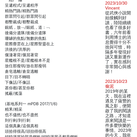
2023/10/30
呈遞程式/呈遞程序
Vincent
精熱門路/精熟門路
從武俠小說開
群眾問引起/群眾間引起
始接觸到好
都墾裁成/都墾栽成
讀，陸陸續續
銀紙，放﹁/銀紙，道：﹁
也看了很多好
書，六年前看
後備分遺隊/後備分遣隊
到周博士的消
珊罅的焦點/無數的焦點
息覺得十分不
星際塵雲在上/星際聖靈在上
捨與可惜，時
洪後的/洪厚的
隔多年發現好
偃淒著背/偃屈著背
讀又重新運作
星艦根不是/星艦根本不是
了，實在感到
放任那瘦弱/放在那瘦弱
非常開心與感
倉皂逃離/倉皇逃離
謝！
目下/目不轉睛
2023/10/23
下像話/不像話
偷泥
甚你都/甚至你都
2019年的某
搖蔽/搖蕩
天，我在這裡
遇見了薩豐的
(基地系列一 mPDB 2017/1/6)
風之影，便開
精釆/精采
啟了我的閱讀
也不儘然/也不盡然
之路，才知道
到行剌/到行刺
原來閱讀是一
件多麼快樂的
這個真象/這個真相
事情。2023年
頭拾得很高/頭抬得很高
的今天，我依
頓時滿屋於部是鋼板/頓時滿屋子都是鋼板