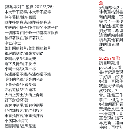
魚
(基地系列二 熊俊 2011/2/25)
好讀的出現，
本大帝下記得/本大帝不記得
使我重措對書
籍的興趣，它
陳年舊帳/陳年舊賬
提供了一個便
隨即栘到身邊/隨即移到身邊
利的途徑來發
年輕的小憋子們/年輕的小夥子們
掘好書，希望
一切部看在眼裡/一切都看在眼裡
這個網站能繼
被柙著跟在/被押著跟在
續為其他有興
中亡/中士
趣的讀者服
荒野問的雜草/荒野間的雜草
務。
都緩螈刻從/都會立刻從
2023/7/8 歌
吃暍玩樂/吃喝玩樂
讀書時期用
迫下及待/迫不及待
pocket pc 看
來暍一杯/來喝一杯
書持資源發現
待遇部還不錯/待遇都還不錯
了好讀，然後
明後的光線/明亮的光線
好讀一直陪伴
下會受傷/不會受傷
我至大學畢業
左右遊栘/左右遊移
然後踏足社
大街上賓士/大街上奔馳
會。雖然工作
事忙，但是上
對下對/對不對
好讀網閒逛看
破解仰制場/破解抑制場
黃河散文已成
他們部投奔/他們都投奔
一種習慣，直
軍事指揮宮/軍事指揮官
至發現好讀不
小房問/小房間
再更新，繼而
屋際躍遷/星際躍遷
停站，再從別