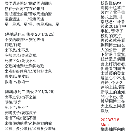
校對提供txt,
國從週邊開始/國從周邊開始
周博士也幫忙
存在于銀河/存在於銀河
製作了電子書
警戒週邊的蠻/警戒周邊的蠻
格式上架, 非
電廠週邊，一/電廠周邊，一
常感念~ 可惜
星、星系、星/星、恆星系統、星
後來2016年中
事忙, 暫停了
(基地系列三 熊俊 2011/3/25)
校對的支持,
不安的表隋/不安的表情
再後來就是看
奸吧/好吧
到周博士由友
人的公告....當
來下及/來不及
下難過且震驚,
突然進現/突然迸現
雖然還是偶而
死後下久/死後不久
會上好讀看看,
空勤與地動/空勤與地勤
但是看到周博
坐者好好休息/坐著好好休息
士曾經的發文
豐皮紙/羊皮紙
還是心中不捨,
數術上/數術士
終於, 今天久
違的上線,看到
(基地系列二 熊俊 2011/3/25)
新版主的通知,
開心不已, 也
出事之俊/出事之後
希望周博士在
明後/明亮
天上也是同樣
免下了/免不了
歡欣.
要嘴皮子/耍嘴皮子
滔滔下絕/滔滔不絕
2023/7/18
來搗住她的嘴/來摀住她的嘴
Mac
又有、多少瞭解/又有多少瞭解
翻書抽屜內的