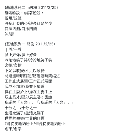
(基地系列二 mPDB 2011/2/25)
繃著瞼說：/繃著臉說：
規炬/規矩
許多紅發的少/許多紅髮的少
口沬四濺/口沫四濺
沖/衝
(基地系列一 熊俊 2011/2/25)
｜艘/一艘
臉上奸像/臉上好像
冷冶地笑了笑/冷冷地笑了笑
宮帽/官帽
下足以改變/不足以改變
將過渡時明縮短/將過渡時間縮短
工作止式展聞/工作正式展開
我並不加道/我並不知道
操在主委於上/操在主委手上
辰主秀才應該/辰主委才應該
所謂的『人類」。「/所謂的『人類』。」
十分之｜/十分之一
生活允滿了/生活充滿了
世界的傾頓/世界的傾覆
?是從皮翰納臉上/但是從皮翰納臉上
名宇/名字