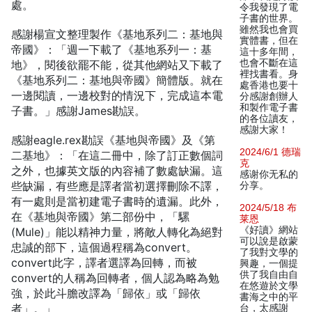
處。
令我發現了電
子書的世界。
雖然我也會買
感謝楊宣文整理製作《基地系列二：基地與
實體書，但在
帝國》：「週一下載了《基地系列一：基
這十多年間，
也會不斷在這
地》，閱後欲罷不能，從其他網站又下載了
裡找書看。身
《基地系列二：基地與帝國》簡體版。就在
處香港也要十
一邊閱讀，一邊校對的情況下，完成這本電
分感謝創辦人
和製作電子書
子書。」感謝James勘誤。
的各位讀友，
感謝大家！
感謝eagle.rex勘誤《基地與帝國》及《第
2024/6/1 德瑞
二基地》：「在這二冊中，除了訂正數個詞
克
之外，也據英文版的內容補了數處缺漏。這
感谢你无私的
些缺漏，有些應是譯者當初選擇刪除不譯，
分享。
有一處則是當初建電子書時的遺漏。此外，
2024/5/18 布
在《基地與帝國》第二部份中，「騾
莱恩
《好讀》網站
(Mule)」能以精神力量，將敵人轉化為絕對
可以說是啟蒙
忠誠的部下，這個過程稱為convert。
了我對文學的
convert此字，譯者選譯為回轉，而被
興趣，一個提
供了我自由自
convert的人稱為回轉者，個人認為略為勉
在悠遊於文學
強，於此斗膽改譯為「歸依」或「歸依
書海之中的平
者」。」
台，太感謝