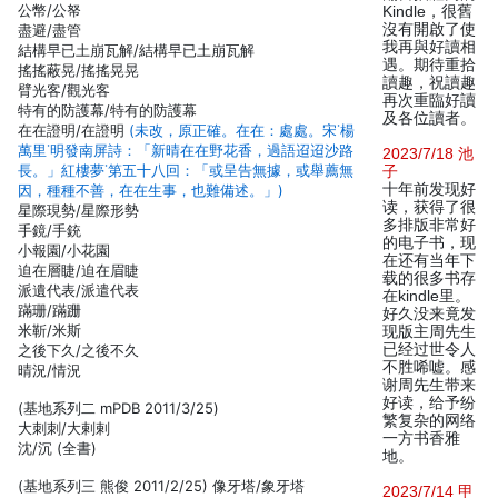
公幣/公帑
Kindle，很舊
沒有開啟了使
盡避/盡管
我再與好讀相
結構早
已土崩瓦解/結構早已土崩瓦解
遇。期待重拾
搖搖蔽晃/搖搖晃晃
讀趣，祝讀趣
臂光客/觀光客
再次重臨好讀
特有的
防護幕/特有的防護幕
及各位讀者。
在在證明/在證明
(未改，原正確。在在：處處。宋˙楊
萬里˙明發南屏詩：「新晴在在野花香，過語迢迢沙路
2023/7/18 池
長。」紅樓夢˙第五十八回：「或呈告無據，或舉薦無
子
十年前发现好
因，種種不善，在在生事，也難備述。」)
读，获得了很
星際現勢/星際形勢
多排版非常好
手鏡/手銃
的电子书，现
小報園/小花園
在还有当年下
迫在層睫/迫在眉睫
载的很多书存
派遺代表/派遣代表
在kindle里。
蹣珊/蹣跚
好久没来竟发
米靳/米斯
现版主周先生
已经过世令人
之後下久/之後不久
不胜唏嘘。感
晴況/情況
谢周先生带来
好读，给予纷
(基地系列二 mPDB 2011/3/25)
繁复杂的网络
大刺刺/大剌剌
一方书香雅
沈/沉 (全書)
地。
(基地系列三 熊俊 2011/2/25) 像牙塔/象牙塔
2023/7/14 甲