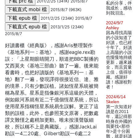
2011/2/25 (341K) 2015/8/7
私的分享，伴
我成长，感动
2015/8/7 (963K)
到我泪流。
2011/2/25 (234K) 2015/8/7
2024/9/7
2013/1/25 (234K)
Ashley
因為尋找高陽
2015/8/7
的小說知道了
好讀，也已經
好讀書櫃《經典版》，感謝Aris整理製作
十年了。好讀
《基地系列一：基地》。感謝eagle.rex勘
上高陽的小說
也慢慢地持續
誤：「上星期眼睛開刀，順道把BBC製播的
更新，越來越
艾西莫夫《基地三部曲》聽了一遍。後來能
全，而且質量
看書時，也把好讀版的《基地系列一：基
上佳，值得珍
藏。感謝好
地》翻了一遍，發現譯得很接近信、達、雅
讀！感謝校對
的境界，只有少數誤植。諸如恆星系統被簡
者！
稱為星系。星系是指像銀河系這級的天體，
2024/6/14
例如銀河系就有近二千億個恆星系統，所以
Skelen
使用星系指稱恆星系統易生誤解。更正了這
第一次知道好
讀是在2011
類的誤植，此外，也參照英文原著，把數處
年，還記得那
譯文難慬之處稍加更動。唯未按漢聲版細
時身在外國的
校，所以稱不上是典藏版。」感謝JackLai
我要找<那些
年>是十分困
勘誤一4二20處、Gilbert勘誤一6處二2
難，就是好讀