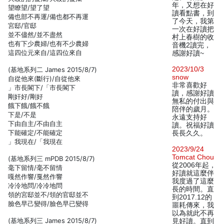
年，又想在好
望瞭望/望了望
讀看點書，到
備也部不再運/備也都不再運
了今天，我第
宮邸/官邸
一次在好讀把
並不儘然/並不盡然
村上春樹的收
也有下少農婦/也有不少農婦
音機2讀完，
這四位元來自/這四位來自
感謝好讀~
2023/10/3
(基地系列二 James 2015/8/7)
snow
自從他來(斷行)/自從他來
非常喜歡好
」市長閣下/「市長閣下
讀，感謝好讀
剛奸好/剛好
無私的付出與
餓下餓/餓不餓
陪伴的歲月。
下是/不是
永遠支持好
下由自主/不由自主
讀。祝福好讀
下能確定/不能確定
長長久久。
」我現在/「我現在
2023/9/24
Tomcat Chou
(基地系列三 mPDB 2015/8/7)
從2006年起，
毫下留情/毫不留情
好讀就這麼伴
嘎然作響/戛然作響
我度過了這麼
冷泠地問/冷冷地問
長的時間。直
領的宮邸並不/領的官邸並不
到2017.12的
臉色早己變得/臉色早已變得
噩耗傳來，我
以為就此不再
(基地系列三 James 2015/8/7)
見好讀。直到