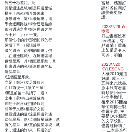
到五十秒差距。此
富翁。感謝好
讀和各位讓好
經是週邊星域/經是周邊星域
讀變得更好，
橫亙于未來/橫亙於未來
讚。
系最週邊，這/系最周邊，這
學會迂回路線/學會迂迴路線
2023/7/26 袁
銀河週邊之主/銀河周邊之主
樹國
五十只。」/五十隻。」
好些書都沒有
那個忙祿的行/那個忙碌的行
prc檔案，有
習慣于單一/習慣於單一
點遺憾！重新
上架還是令人
國的週邊，仍/國的周邊，仍
高興，加油！
。在週邊區域/。在周邊區域
個恒星系，其/個恒星系統，其
2023/7/20
斯康週邊的私/斯康周邊的私
KYLESONG
這個星系。
大概2010知道
/這個恆星系統。
好讀, 就三不
立足于銀河/立足於銀河
五時來此找書,
而且前後一共讀了三遍！
原本只有看書
時順便回報一
/而且前後一共讀了二遍！
些文字勘誤,
出生于蘇聯/出生於蘇聯
後來2015開始
翱翔于銀河/翱翔於銀河
幫忙周博士製
相等于文藝/相等於文藝
作電子書, 主
達最週邊的邊/達最周邊的邊
要是OCR檔案
這個星系，然/這個恆星系統，然
的文字校對,
置的星系，就/置的恆星系統，就
也曾經掃瞄了
來，週邊的許/來，周邊的許
一,二本書進行