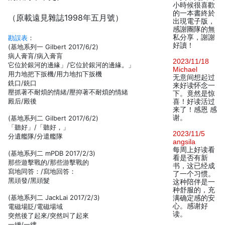
小時候很喜歡
的一本書終於
（原載遠見雜誌1998年五月號）
出現電子版，
感謝團隊的無
私分享，謝謝
勘誤表
：
好讀！
(基地系列一 Gilbert 2017/6/2)
病人膏肓/病入膏肓
2023/11/18
它位於銀河的邊緣」/它位於銀河的邊緣。」
Michael
用力地把下扳機/用力地扣下扳機
无意间想起过
銑口/銃口
来好读怀念一
壓抓著不耐煩的情緒/壓抑著不耐煩的情緒
下。竟然是惊
殿后/殿後
喜！好读活过
来了！感恩 感
谢。
(基地系列二 Gilbert 2017/6/2)
「聽好」/「聽好，」
2023/11/5
分遺艦隊/分遣艦隊
angsila
每周上好读看
(基地系列二 mPDB 2017/2/3)
看是否有新
那些遊擊戰的/那些游擊戰的
书，这已经成
寫地同答：/寫地回答：
了一个习惯。
黑頭發/黑頭髮
这种陪伴是一
种舒服的，充
(基地系列二 JackLai 2017/2/3)
满确定感的安
心。感谢好
電磁場貶/電磁場域
读。
突然後了起來/突然叫了起來
一繒/一縷